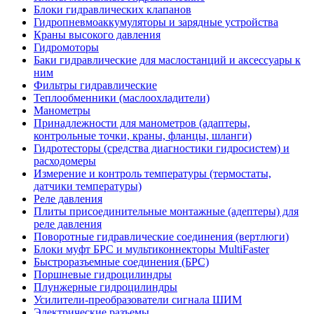
Блоки гидравлических клапанов
Гидропневмоаккумуляторы и зарядные устройства
Краны высокого давления
Гидромоторы
Баки гидравлические для маслостанций и аксессуары к
ним
Фильтры гидравлические
Теплообменники (маслоохладители)
Манометры
Принадлежности для манометров (адаптеры,
контрольные точки, краны, фланцы, шланги)
Гидротесторы (средства диагностики гидросистем) и
расходомеры
Измерение и контроль температуры (термостаты,
датчики температуры)
Реле давления
Плиты присоединительные монтажные (адептеры) для
реле давления
Поворотные гидравлические соединения (вертлюги)
Блоки муфт БРС и мультиконнекторы MultiFaster
Быстроразъемные соединения (БРС)
Поршневые гидроцилиндры
Плунжерные гидроцилиндры
Усилители-преобразователи сигнала ШИМ
Электрические разъемы