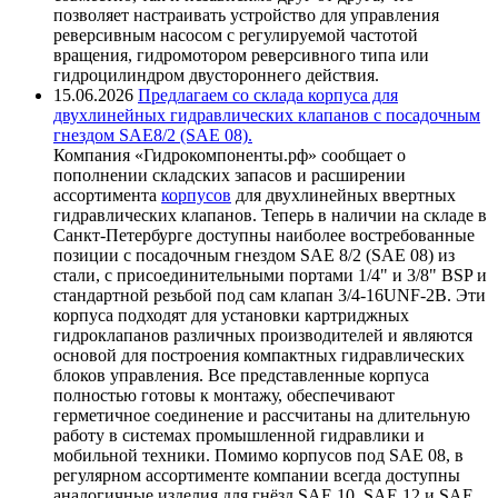
позволяет настраивать устройство для управления
реверсивным насосом с регулируемой частотой
вращения, гидромотором реверсивного типа или
гидроцилиндром двустороннего действия.
15.06.2026
Предлагаем со склада корпуса для
двухлинейных гидравлических клапанов с посадочным
гнездом SAE8/2 (SAE 08).
Компания «Гидрокомпоненты.рф» сообщает о
пополнении складских запасов и расширении
ассортимента
корпусов
для двухлинейных ввертных
гидравлических клапанов. Теперь в наличии на складе в
Санкт-Петербурге доступны наиболее востребованные
позиции с посадочным гнездом SAE 8/2 (SAE 08) из
стали, с присоединительными портами 1/4" и 3/8" BSP и
стандартной резьбой под сам клапан 3/4-16UNF-2B. Эти
корпуса подходят для установки картриджных
гидроклапанов различных производителей и являются
основой для построения компактных гидравлических
блоков управления. Все представленные корпуса
полностью готовы к монтажу, обеспечивают
герметичное соединение и рассчитаны на длительную
работу в системах промышленной гидравлики и
мобильной техники. Помимо корпусов под SAE 08, в
регулярном ассортименте компании всегда доступны
аналогичные изделия для гнёзд SAE 10, SAE 12 и SAE