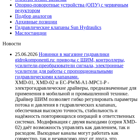
Опорно-поворотные устройства (ОПУ) с червячным
редуктором
Подбор аналогов
Архивные позиции
Гидравлические клапаны Sun Hydraulics
Маслостанции
Новости
25.06.2026
Новинки в магазине гидравлики
gidrokomponenti.ru: приводы с ШИМ, контроллеры,
усилители-преобразователи сигнала, электронные
усилители для работы с пропорциональными
гидравлическими клапанами.
XMD-01, XMD-02 и EC-PWM-A1-MPC1-P -
электрогидравлические драйверы, предназначенные для
применения в мобильной и промышленной технике.
Драйвер ШИМ позволяет гибко регулировать параметры
потока и давления в гидравлических клапанах,
обеспечивая высокую точность, стабильность и
надёжность повторяющихся операций в ответственных
системах. Модификация с двумя выходами (серия XMD-
02) даёт возможность управлять как давлением, так и
расходом. Выходные каналы могут работать как
совместно, так и независимо друг от друга, что