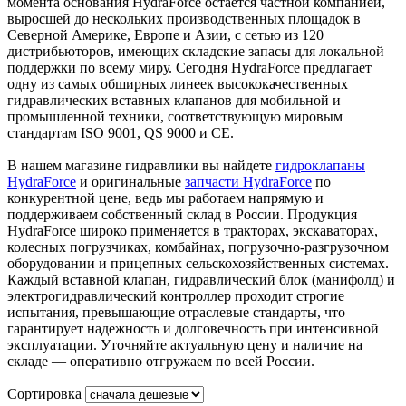
момента основания HydraForce остается частной компанией,
выросшей до нескольких производственных площадок в
Северной Америке, Европе и Азии, с сетью из 120
дистрибьюторов, имеющих складские запасы для локальной
поддержки по всему миру. Сегодня HydraForce предлагает
одну из самых обширных линеек высококачественных
гидравлических вставных клапанов для мобильной и
промышленной техники, соответствующую мировым
стандартам ISO 9001, QS 9000 и CE.
В нашем магазине гидравлики вы найдете
гидроклапаны
HydraForce
и оригинальные
запчасти HydraForce
по
конкурентной цене, ведь мы работаем напрямую и
поддерживаем собственный склад в России. Продукция
HydraForce широко применяется в тракторах, экскаваторах,
колесных погрузчиках, комбайнах, погрузочно-разгрузочном
оборудовании и прицепных сельскохозяйственных системах.
Каждый вставной клапан, гидравлический блок (манифолд) и
электрогидравлический контроллер проходит строгие
испытания, превышающие отраслевые стандарты, что
гарантирует надежность и долговечность при интенсивной
эксплуатации. Уточняйте актуальную цену и наличие на
складе — оперативно отгружаем по всей России.
Сортировка