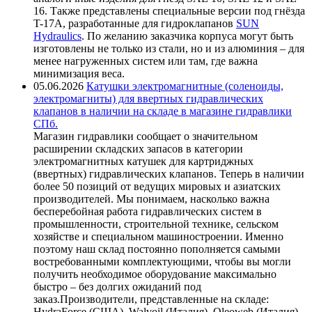
16. Также представлены специальные версии под гнёзда
T-17A, разработанные для гидроклапанов
SUN
Hydraulics
. По желанию заказчика корпуса могут быть
изготовлены не только из стали, но и из алюминия – для
менее нагруженных систем или там, где важна
минимизация веса.
05.06.2026
Катушки электромагнитные (соленоиды,
электромагниты) для ввертных гидравлических
клапанов в наличии на складе в магазине гидравлики
СПб.
Магазин гидравлики сообщает о значительном
расширении складских запасов в категории
электромагнитных катушек для картриджных
(ввертных) гидравлических клапанов. Теперь в наличии
более 50 позиций от ведущих мировых и азиатских
производителей. Мы понимаем, насколько важна
бесперебойная работа гидравлических систем в
промышленности, строительной технике, сельском
хозяйстве и специальном машиностроении. Именно
поэтому наш склад постоянно пополняется самыми
востребованными комплектующими, чтобы вы могли
получить необходимое оборудование максимально
быстро – без долгих ожиданий под
заказ.Производители, представленные на складе:
HydraForce (США), Walvoil (Италия), Oleoweb (Италия),