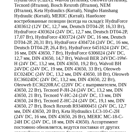
Tecnord (Италия), Bosch Rexroth (Италия), NEM
(Италия), Keta Hydraulics (Китай), Ningbo Hanshang
Hydraulic (Китай), MERIC (Китай). Наиболее
востребованные позиции (всегда на складе): HydraForce
4303612 (12V DC, 12,7 мм, Deutsch DT04-2P, 16,33 Вт),
HydraForce 4303624 (24V DC, 12,7 мм, Deutsch DT04-2P,
17,07 Вт), HydraForce 4303724 (24V DC, 16 мм, Deutsch
DT04-2P, 20,31 Вт), HydraForce 4304724 (24V DC, 16 мм,
Deutsch DT04-2P, 26,4 Вт), HydraForce 6451624 (24V DC,
16 мм, DIN 43650, 7 Вт), HydraForce 6306024 (24V DC,
12,7 мм, DIN 43650, 14,7 Вт), Walvoil BER 24VDC-19W-
H (24V DC, 13,2 мм, DIN 43650, 19,2 Вт), Walvoil BH
24VDC (24V DC, 19 мм, DIN 43650, 33 Вт), Oleoweb
EC024DC (24V DC, 13,2 мм, DIN 43650, 18 Вт), Oleoweb
EC36024DC (24V DC, 13,2 мм, DIN 43650, 22 Вт),
Oleoweb EC36220RAC (220V DC с выпрямителем, DIN
43650, 22 Вт), Tecnord P-JH-24 (24V DC, 13,2 мм, DIN
43650, 21 Вт), Tecnord V-HC-24 (24V DC, 13 мм, DIN
43650, 24 Вт), Tecnord Z-HC-24 (24V DC, 19,1 мм, DIN
43650, 27 Вт), Bosch Rexroth R934000451 (24V DC, 12,7
мм, DIN 43650, 20 Вт), Keta Hydraulics LC3-10-C-2H
(24V DC, 16 мм, DIN 43650, 26 Вт), MERIC MC-18-C-
24H DC (24V DC, 18 мм, DIN 43650). Ассортимент
постоянно обновляется, ведутся поставки от других