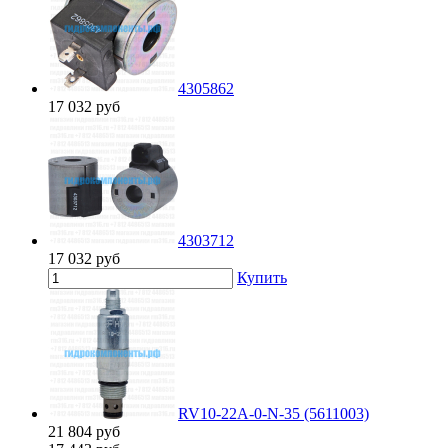
4305862
17 032
руб
4303712
17 032
руб
Купить
RV10-22A-0-N-35 (5611003)
21 804
руб