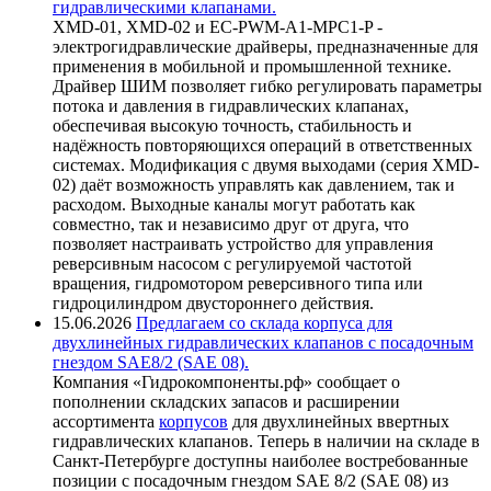
гидравлическими клапанами.
XMD-01, XMD-02 и EC-PWM-A1-MPC1-P -
электрогидравлические драйверы, предназначенные для
применения в мобильной и промышленной технике.
Драйвер ШИМ позволяет гибко регулировать параметры
потока и давления в гидравлических клапанах,
обеспечивая высокую точность, стабильность и
надёжность повторяющихся операций в ответственных
системах. Модификация с двумя выходами (серия XMD-
02) даёт возможность управлять как давлением, так и
расходом. Выходные каналы могут работать как
совместно, так и независимо друг от друга, что
позволяет настраивать устройство для управления
реверсивным насосом с регулируемой частотой
вращения, гидромотором реверсивного типа или
гидроцилиндром двустороннего действия.
15.06.2026
Предлагаем со склада корпуса для
двухлинейных гидравлических клапанов с посадочным
гнездом SAE8/2 (SAE 08).
Компания «Гидрокомпоненты.рф» сообщает о
пополнении складских запасов и расширении
ассортимента
корпусов
для двухлинейных ввертных
гидравлических клапанов. Теперь в наличии на складе в
Санкт-Петербурге доступны наиболее востребованные
позиции с посадочным гнездом SAE 8/2 (SAE 08) из