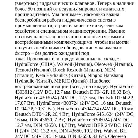
(ввертных) гидравлических клапанов. Теперь в наличии
более 50 позиций от ведущих мировых и азиатских
производителей. Мы понимаем, насколько важна
бесперебойная работа гидравлических систем в
промышленности, строительной технике, сельском
хозяйстве и специальном машиностроении. Именно
поэтому наш склад постоянно пополняется самыми
востребованными комплектующими, чтобы вы могли
получить необходимое оборудование максимально
быстро – без долгих ожиданий под
заказ.Производители, представленные на складе:
HydraForce (США), Walvoil (Италия), Oleoweb (Италия),
Tecnord (Италия), Bosch Rexroth (Италия), NEM
(Италия), Keta Hydraulics (Китай), Ningbo Hanshang
Hydraulic (Китай), MERIC (Китай). Наиболее
востребованные позиции (всегда на складе): HydraForce
4303612 (12V DC, 12,7 мм, Deutsch DT04-2P, 16,33 Вт),
HydraForce 4303624 (24V DC, 12,7 мм, Deutsch DT04-2P,
17,07 Вт), HydraForce 4303724 (24V DC, 16 мм, Deutsch
DT04-2P, 20,31 Вт), HydraForce 4304724 (24V DC, 16 мм,
Deutsch DT04-2P, 26,4 Вт), HydraForce 6451624 (24V DC,
16 мм, DIN 43650, 7 Вт), HydraForce 6306024 (24V DC,
12,7 мм, DIN 43650, 14,7 Вт), Walvoil BER 24VDC-19W-
H (24V DC, 13,2 мм, DIN 43650, 19,2 Вт), Walvoil BH
24VDC (24V DC, 19 мм, DIN 43650, 33 Вт), Oleoweb