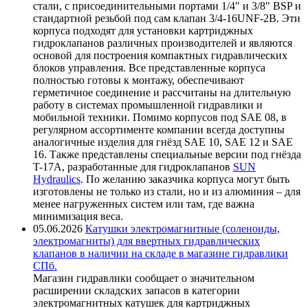
стали, с присоединительными портами 1/4" и 3/8" BSP и
стандартной резьбой под сам клапан 3/4-16UNF-2B. Эти
корпуса подходят для установки картриджных
гидроклапанов различных производителей и являются
основой для построения компактных гидравлических
блоков управления. Все представленные корпуса
полностью готовы к монтажу, обеспечивают
герметичное соединение и рассчитаны на длительную
работу в системах промышленной гидравлики и
мобильной техники. Помимо корпусов под SAE 08, в
регулярном ассортименте компании всегда доступны
аналогичные изделия для гнёзд SAE 10, SAE 12 и SAE
16. Также представлены специальные версии под гнёзда
T-17A, разработанные для гидроклапанов
SUN
Hydraulics
. По желанию заказчика корпуса могут быть
изготовлены не только из стали, но и из алюминия – для
менее нагруженных систем или там, где важна
минимизация веса.
05.06.2026
Катушки электромагнитные (соленоиды,
электромагниты) для ввертных гидравлических
клапанов в наличии на складе в магазине гидравлики
СПб.
Магазин гидравлики сообщает о значительном
расширении складских запасов в категории
электромагнитных катушек для картриджных