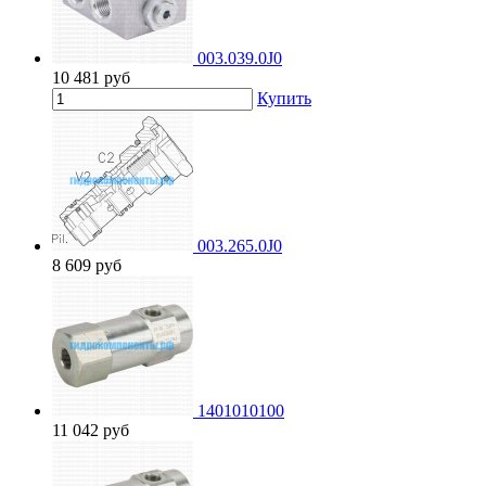
003.039.0J0
10 481
руб
Купить
003.265.0J0
8 609
руб
1401010100
11 042
руб