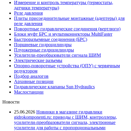
Измерение и контроль температуры (термостаты,
датчики температуры)
Реле давления
Плиты присоединительные монтажные (адептеры) для
реле давления
Поворотные гидравлические соединения (вертлюги)
Блоки муфт БРС и мультиконнекторы MultiFaster
Быстроразъемные соединения (БРС)
Поршневые гидроцилиндры
Плунжерные гидроцилиндры
Усилители-преобразователи сигнала ШИМ
Электрические разъемы
Опорно-поворотные устройства (ОПУ) с червячным
редуктором
Подбор аналогов
Архивные позиции
Гидравлические клапаны Sun Hydraulics
Маслостанции
Новости
25.06.2026
Новинки в магазине гидравлики
gidrokomponenti.ru: приводы с ШИМ, контроллеры,
усилители-преобразователи сигнала, электронные
усилители для работы с пропорциональными