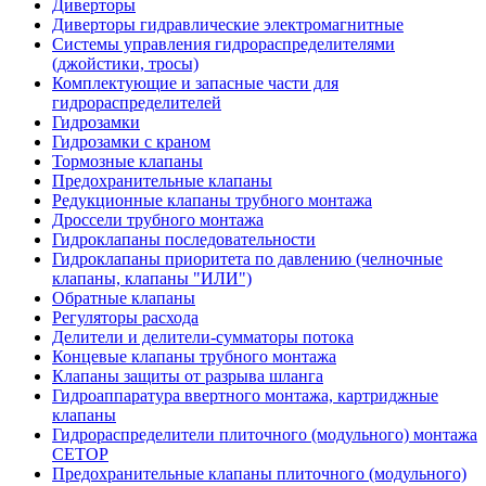
Диверторы
Диверторы гидравлические электромагнитные
Системы управления гидрораспределителями
(джойстики, тросы)
Комплектующие и запасные части для
гидрораспределителей
Гидрозамки
Гидрозамки с краном
Тормозные клапаны
Предохранительные клапаны
Редукционные клапаны трубного монтажа
Дроссели трубного монтажа
Гидроклапаны последовательности
Гидроклапаны приоритета по давлению (челночные
клапаны, клапаны "ИЛИ")
Обратные клапаны
Регуляторы расхода
Делители и делители-сумматоры потока
Концевые клапаны трубного монтажа
Клапаны защиты от разрыва шланга
Гидроаппаратура ввертного монтажа, картриджные
клапаны
Гидрораспределители плиточного (модульного) монтажa
CETOP
Предохранительные клапаны плиточного (модульного)