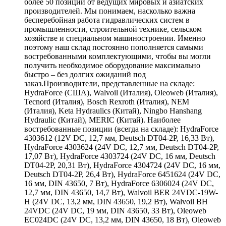
более 50 позиций от ведущих мировых и азиатских
производителей. Мы понимаем, насколько важна
бесперебойная работа гидравлических систем в
промышленности, строительной технике, сельском
хозяйстве и специальном машиностроении. Именно
поэтому наш склад постоянно пополняется самыми
востребованными комплектующими, чтобы вы могли
получить необходимое оборудование максимально
быстро – без долгих ожиданий под
заказ.Производители, представленные на складе:
HydraForce (США), Walvoil (Италия), Oleoweb (Италия),
Tecnord (Италия), Bosch Rexroth (Италия), NEM
(Италия), Keta Hydraulics (Китай), Ningbo Hanshang
Hydraulic (Китай), MERIC (Китай). Наиболее
востребованные позиции (всегда на складе): HydraForce
4303612 (12V DC, 12,7 мм, Deutsch DT04-2P, 16,33 Вт),
HydraForce 4303624 (24V DC, 12,7 мм, Deutsch DT04-2P,
17,07 Вт), HydraForce 4303724 (24V DC, 16 мм, Deutsch
DT04-2P, 20,31 Вт), HydraForce 4304724 (24V DC, 16 мм,
Deutsch DT04-2P, 26,4 Вт), HydraForce 6451624 (24V DC,
16 мм, DIN 43650, 7 Вт), HydraForce 6306024 (24V DC,
12,7 мм, DIN 43650, 14,7 Вт), Walvoil BER 24VDC-19W-
H (24V DC, 13,2 мм, DIN 43650, 19,2 Вт), Walvoil BH
24VDC (24V DC, 19 мм, DIN 43650, 33 Вт), Oleoweb
EC024DC (24V DC, 13,2 мм, DIN 43650, 18 Вт), Oleoweb