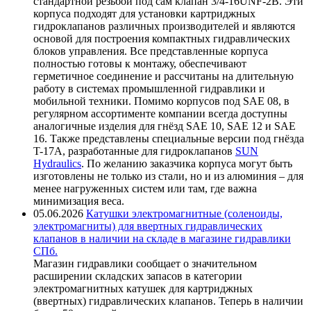
стандартной резьбой под сам клапан 3/4-16UNF-2B. Эти
корпуса подходят для установки картриджных
гидроклапанов различных производителей и являются
основой для построения компактных гидравлических
блоков управления. Все представленные корпуса
полностью готовы к монтажу, обеспечивают
герметичное соединение и рассчитаны на длительную
работу в системах промышленной гидравлики и
мобильной техники. Помимо корпусов под SAE 08, в
регулярном ассортименте компании всегда доступны
аналогичные изделия для гнёзд SAE 10, SAE 12 и SAE
16. Также представлены специальные версии под гнёзда
T-17A, разработанные для гидроклапанов
SUN
Hydraulics
. По желанию заказчика корпуса могут быть
изготовлены не только из стали, но и из алюминия – для
менее нагруженных систем или там, где важна
минимизация веса.
05.06.2026
Катушки электромагнитные (соленоиды,
электромагниты) для ввертных гидравлических
клапанов в наличии на складе в магазине гидравлики
СПб.
Магазин гидравлики сообщает о значительном
расширении складских запасов в категории
электромагнитных катушек для картриджных
(ввертных) гидравлических клапанов. Теперь в наличии