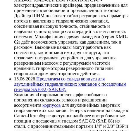
электрогидравлические драйверы, предназначенные для
применения в мобильной и промышленной технике.
Драйвер ШИМ позволяет гибко регулировать параметры
потока и давления в гидравлических клапанах,
обеспечивая высокую точность, стабильность и
надёжность повторяющихся операций в ответственных
системах. Модификация с двумя выходами (серия XMD-
02) даёт возможность управлять как давлением, так и
расходом. Выходные каналы могут работать как
совместно, так и независимо друг от друга, что
позволяет настраивать устройство для управления
реверсивным насосом с регулируемой частотой
вращения, гидромотором реверсивного типа или
гидроцилиндром двустороннего действия.
15.06.2026
Предлагаем со склада корпуса для
двухлинейных гидравлических клапанов с посадочным
гнездом SAE8/2 (SAE 08).
Компания «Гидрокомпоненты.рф» сообщает о
пополнении складских запасов и расширении
ассортимента
корпусов
для двухлинейных ввертных
гидравлических клапанов. Теперь в наличии на складе в
Санкт-Петербурге доступны наиболее востребованные
позиции с посадочным гнездом SAE 8/2 (SAE 08) из
стали, с присоединительными портами 1/4" и 3/8" BSP и