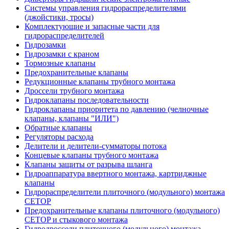
Системы управления гидрораспределителями
(джойстики, тросы)
Комплектующие и запасные части для
гидрораспределителей
Гидрозамки
Гидрозамки с краном
Тормозные клапаны
Предохранительные клапаны
Редукционные клапаны трубного монтажа
Дроссели трубного монтажа
Гидроклапаны последовательности
Гидроклапаны приоритета по давлению (челночные
клапаны, клапаны "ИЛИ")
Обратные клапаны
Регуляторы расхода
Делители и делители-сумматоры потока
Концевые клапаны трубного монтажа
Клапаны защиты от разрыва шланга
Гидроаппаратура ввертного монтажа, картриджные
клапаны
Гидрораспределители плиточного (модульного) монтажa
CETOP
Предохранительные клапаны плиточного (модульного)
CETOP и стыкового монтажа
Гидродроссели плиточного (модульного) монтажа