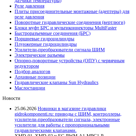
датчики температуры)
Реле давления
Плиты присоединительные монтажные (адептеры) для
реле давления
Поворотные гидравлические соединения (вертлюги)
Блоки муфт БРС и мультиконнекторы MultiFaster
Быстроразъемные соединения (БРС)
Поршневые гидроцилиндры
Плунжерные гидроцилиндры
Усилители-преобразователи сигнала ШИМ
Электрические разъемы
Опорно-поворотные устройства (ОПУ) с червячным
редуктором
Подбор аналогов
Архивные позиции
Гидравлические клапаны Sun Hydraulics
Маслостанции
Новости
25.06.2026
Новинки в магазине гидравлики
gidrokomponenti.ru: приводы с ШИМ, контроллеры,
усилители-преобразователи сигнала, электронные
усилители для работы с пропорциональными
гидравлическими клапанами.
XMD-01, XMD-02 и EC-PWM-A1-MPC1-P -