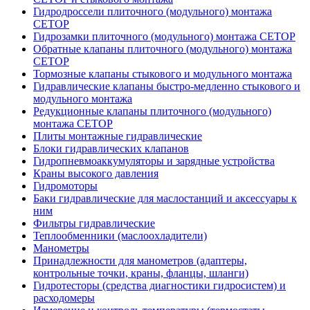
Гидродроссели плиточного (модульного) монтажа
CETOP
Гидрозамки плиточного (модульного) монтажа CETOP
Обратные клапаны плиточного (модульного) монтажа
CETOP
Тормозные клапаны стыкового и модульного монтажа
Гидравлические клапаны быстро-медленно стыкового и
модульного монтажа
Редукционные клапаны плиточного (модульного)
монтажа CETOP
Плиты монтажные гидравлические
Блоки гидравлических клапанов
Гидропневмоаккумуляторы и зарядные устройства
Краны высокого давления
Гидромоторы
Баки гидравлические для маслостанций и аксессуары к
ним
Фильтры гидравлические
Теплообменники (маслоохладители)
Манометры
Принадлежности для манометров (адаптеры,
контрольные точки, краны, фланцы, шланги)
Гидротесторы (средства диагностики гидросистем) и
расходомеры