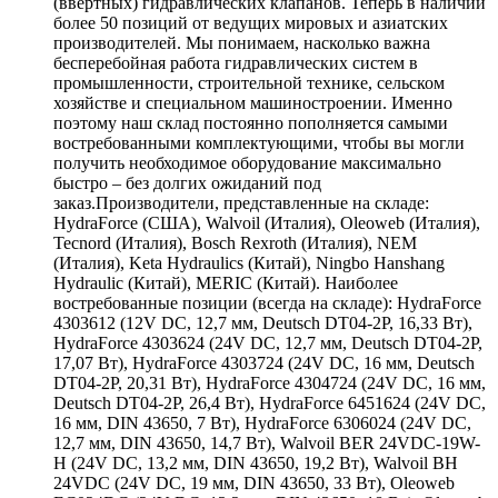
(ввертных) гидравлических клапанов. Теперь в наличии
более 50 позиций от ведущих мировых и азиатских
производителей. Мы понимаем, насколько важна
бесперебойная работа гидравлических систем в
промышленности, строительной технике, сельском
хозяйстве и специальном машиностроении. Именно
поэтому наш склад постоянно пополняется самыми
востребованными комплектующими, чтобы вы могли
получить необходимое оборудование максимально
быстро – без долгих ожиданий под
заказ.Производители, представленные на складе:
HydraForce (США), Walvoil (Италия), Oleoweb (Италия),
Tecnord (Италия), Bosch Rexroth (Италия), NEM
(Италия), Keta Hydraulics (Китай), Ningbo Hanshang
Hydraulic (Китай), MERIC (Китай). Наиболее
востребованные позиции (всегда на складе): HydraForce
4303612 (12V DC, 12,7 мм, Deutsch DT04-2P, 16,33 Вт),
HydraForce 4303624 (24V DC, 12,7 мм, Deutsch DT04-2P,
17,07 Вт), HydraForce 4303724 (24V DC, 16 мм, Deutsch
DT04-2P, 20,31 Вт), HydraForce 4304724 (24V DC, 16 мм,
Deutsch DT04-2P, 26,4 Вт), HydraForce 6451624 (24V DC,
16 мм, DIN 43650, 7 Вт), HydraForce 6306024 (24V DC,
12,7 мм, DIN 43650, 14,7 Вт), Walvoil BER 24VDC-19W-
H (24V DC, 13,2 мм, DIN 43650, 19,2 Вт), Walvoil BH
24VDC (24V DC, 19 мм, DIN 43650, 33 Вт), Oleoweb