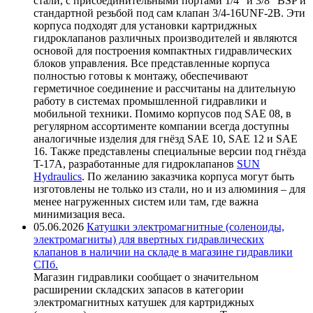
стали, с присоединительными портами 1/4" и 3/8" BSP и
стандартной резьбой под сам клапан 3/4-16UNF-2B. Эти
корпуса подходят для установки картриджных
гидроклапанов различных производителей и являются
основой для построения компактных гидравлических
блоков управления. Все представленные корпуса
полностью готовы к монтажу, обеспечивают
герметичное соединение и рассчитаны на длительную
работу в системах промышленной гидравлики и
мобильной техники. Помимо корпусов под SAE 08, в
регулярном ассортименте компании всегда доступны
аналогичные изделия для гнёзд SAE 10, SAE 12 и SAE
16. Также представлены специальные версии под гнёзда
T-17A, разработанные для гидроклапанов
SUN
Hydraulics
. По желанию заказчика корпуса могут быть
изготовлены не только из стали, но и из алюминия – для
менее нагруженных систем или там, где важна
минимизация веса.
05.06.2026
Катушки электромагнитные (соленоиды,
электромагниты) для ввертных гидравлических
клапанов в наличии на складе в магазине гидравлики
СПб.
Магазин гидравлики сообщает о значительном
расширении складских запасов в категории
электромагнитных катушек для картриджных