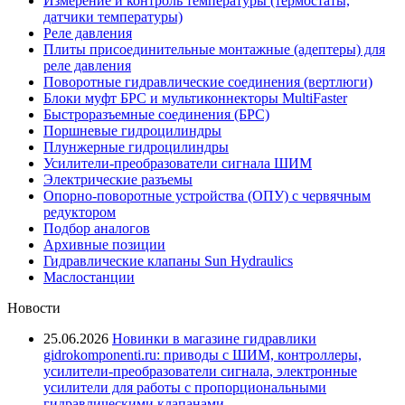
Измерение и контроль температуры (термостаты,
датчики температуры)
Реле давления
Плиты присоединительные монтажные (адептеры) для
реле давления
Поворотные гидравлические соединения (вертлюги)
Блоки муфт БРС и мультиконнекторы MultiFaster
Быстроразъемные соединения (БРС)
Поршневые гидроцилиндры
Плунжерные гидроцилиндры
Усилители-преобразователи сигнала ШИМ
Электрические разъемы
Опорно-поворотные устройства (ОПУ) с червячным
редуктором
Подбор аналогов
Архивные позиции
Гидравлические клапаны Sun Hydraulics
Маслостанции
Новости
25.06.2026
Новинки в магазине гидравлики
gidrokomponenti.ru: приводы с ШИМ, контроллеры,
усилители-преобразователи сигнала, электронные
усилители для работы с пропорциональными
гидравлическими клапанами.