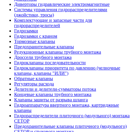
Диверторы гидравлические электромагнитные
Системы управления гидрораспределителями
(джойстики, тросы)
Комплектующие и запасные части для
гидрораспределителей
Гидрозамки
Гидрозамки с краном
Тормозные клапаны
Предохранительные клапаны
Редукционные клапаны трубного монтажа
Дроссели трубного монтажа
Гидроклапаны последовательности
Гидроклапаны приоритета по давлению (челночные
клапаны, клапаны "ИЛИ")
Обратные клапаны
Регуляторы расхода
Делители и делители-сумматоры потока
Концевые клапаны трубного монтажа
Клапаны защиты от разрыва шланга
Гидроаппаратура ввертного монтажа, картриджные
клапаны
Гидрораспределители плиточного (модульного) монтажa
CETOP
Предохранительные клапаны плиточного (модульного)
CETOP и стыкового монтажа