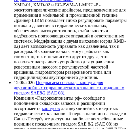
XMD-01, XMD-02 и EC-PWM-A1-MPC1-P -
электрогидравлические драйверы, предназначенные для
применения в мобильной и промышленной технике.
Драйвер ШИМ позволяет гибко регулировать параметры
потока и давления в гидравлических клапанах,
обеспечивая высокую точность, стабильность и
надёжность повторяющихся операций в ответственных
системах. Модификация с двумя выходами (серия XMD-
02) даёт возможность управлять как давлением, так и
расходом. Выходные каналы могут работать как
совместно, так и независимо друг от друга, что
позволяет настраивать устройство для управления
реверсивным насосом с регулируемой частотой
вращения, гидромотором реверсивного типа или
гидроцилиндром двустороннего действия.
15.06.2026
Предлагаем со склада корпуса для
двухлинейных гидравлических клапанов с посадочным
гнездом SAE8/2 (SAE 08).
Компания «Гидрокомпоненты.рф» сообщает о
пополнении складских запасов и расширении
ассортимента
корпусов
для двухлинейных ввертных
гидравлических клапанов. Теперь в наличии на складе в
Санкт-Петербурге доступны наиболее востребованные
позиции с посадочным гнездом SAE 8/2 (SAE 08) из