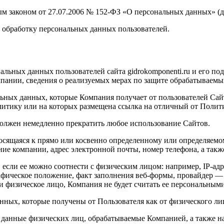
ым законом от 27.07.2006 № 152-ФЗ «О персональных данных» (
а обработку персональных данных пользователей.
альных данных пользователей сайта gidrokomponenti.ru и его по
мпании, сведения о реализуемых мерах по защите обрабатываем
ьных данных, которые Компания получает от пользователей Сайт
олитику или на которых размещена ссылка на отличный от Поли
 должен немедленно прекратить любое использование Сайтов.
осящаяся к прямо или косвенно определенному или определяем
ние компании, адрес электронной почты, номер телефона, а так
если ее можно соотнести с физическим лицом: например, IP-адр
афическое положение, факт заполнения веб-формы, провайдер — 
 физическое лицо, Компания не будет считать ее персональны
анных, которые получены от Пользователя как от физического л
е данные физических лиц, обрабатываемые Компанией, а также н