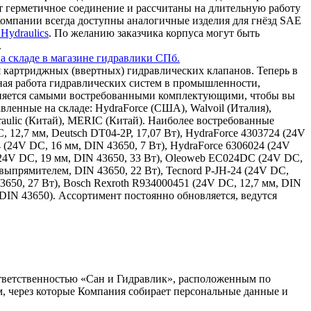
т герметичное соединение и рассчитаны на длительную работу
омпании всегда доступны аналогичные изделия для гнёзд SAE
Hydraulics
. По желанию заказчика корпуса могут быть
.
а складе в магазине гидравлики СПб.
 картриджных (ввертных) гидравлических клапанов. Теперь в
ная работа гидравлических систем в промышленности,
олняется самыми востребованными комплектующими, чтобы вы
ленные на складе: HydraForce (США), Walvoil (Италия),
draulic (Китай), MERIC (Китай). Наиболее востребованные
, 12,7 мм, Deutsch DT04-2P, 17,07 Вт), HydraForce 4303724 (24V
4 (24V DC, 16 мм, DIN 43650, 7 Вт), HydraForce 6306024 (24V
(24V DC, 19 мм, DIN 43650, 33 Вт), Oleoweb EC024DC (24V DC,
ыпрямителем, DIN 43650, 22 Вт), Tecnord P-JH-24 (24V DC,
43650, 27 Вт), Bosch Rexroth R934000451 (24V DC, 12,7 мм, DIN
 DIN 43650). Ассортимент постоянно обновляется, ведутся
тветственностью «Сан и Гидравлик», расположенным по
ам, через которые Компания собирает персональные данные и