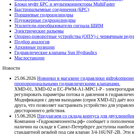
Блоки муфт БРС и мультиконнекторы MultiFaster
Быстроразъемные соединения (БРС)
Поршневые гидроцилиндры
Плунжерные гидроцилиндры
Усилители-преобразователи сигнала ШИМ
Электрические разъемы
Опорно-поворотные устройства (ОПУ) с червячным реду
Подбор аналогов
Архивные позиции
Гидравлические клапаны Sun Hydraulics
Маслостанции
Новости
25.06.2026
Новинки в магазине гидравлики gidrokomponen
пропорциональными гидравлическими клапанами.
XMD-01, XMD-02 и EC-PWM-A1-MPC1-P - электрогидравл
регулировать параметры потока и давления в гидравличе
Модификация с двумя выходами (серия XMD-02) даёт возм
друга, что позволяет настраивать устройство для управ
двустороннего действия.
15.06.2026
Предлагаем со склада корпуса для двухлинейн
Компания «Гидрокомпоненты.рф» сообщает о пополнении
наличии на складе в Санкт-Петербурге доступны наиболе
стандартной резьбой под сам клапан 3/4-16UNF-2B. Эти 