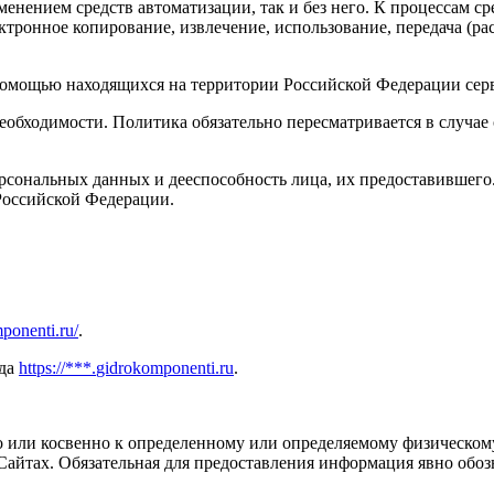
нением средств автоматизации, так и без него. К процессам сре
ктронное копирование, извлечение, использование, передача (ра
.
 помощью находящихся на территории Российской Федерации сер
необходимости. Политика обязательно пересматривается в случ
рсональных данных и дееспособность лица, их предоставившего.
Российской Федерации.
mponenti.ru/
.
ида
https://***.
gidrokomponenti.ru
.
 или косвенно к определенному или определяемому физическому
 Сайтах. Обязательная для предоставления информация явно обо