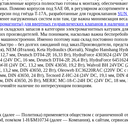
дставленные корпуса полностью готовы к монтажу, обеспечиваю
ки. Помимо корпусов под SAE 08, в регулярном ассортименте к
ерсии под гнёзда T-17A, разработанные для гидроклапанов
SUN 
 менее нагруженных систем или там, где важна минимизация веса
ромагниты) для ввертных гидравлических клапанов в наличии н
и складских запасов в категории электромагнитных катушек для
ких производителей. Мы понимаем, насколько важна бесперебой
ном машиностроении. Именно поэтому наш склад постоянно поп
ыстро – без долгих ожиданий под заказ.Производители, представ
ия), NEM (Италия), Keta Hydraulics (Китай), Ningbo Hanshang Hy
12,7 мм, Deutsch DT04-2P, 16,33 Вт), HydraForce 4303624 (24V DC
24 (24V DC, 16 мм, Deutsch DT04-2P, 26,4 Вт), HydraForce 645162
9W-H (24V DC, 13,2 мм, DIN 43650, 19,2 Вт), Walvoil BH 24VDC 
, 13,2 мм, DIN 43650, 22 Вт), Oleoweb EC36220RAC (220V DC с в
 мм, DIN 43650, 24 Вт), Tecnord Z-HC-24 (24V DC, 19,1 мм, DIN 
 мм, DIN 43650, 26 Вт), MERIC MC-18-C-24H DC (24V DC, 18 мм,
уточняйте наличие по интересующим позициям.
 (далее — Политика) применяется обществом с ограниченной о
 БМ, пом/ком 1-Н/БМ10734 (далее — Компания), к сайтам, сервис