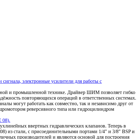
 сигнала, электронные усилители для работы с
ьной и промышленной технике. Драйвер ШИМ позволяет гибко
надёжность повторяющихся операций в ответственных системах.
алы могут работать как совместно, так и независимо друг от
 гидромотором реверсивного типа или гидроцилиндром
 08).
ухлинейных ввертных гидравлических клапанов. Теперь в
8) из стали, с присоединительными портами 1/4" и 3/8" BSP и
зличных производителей и являются основой для построения