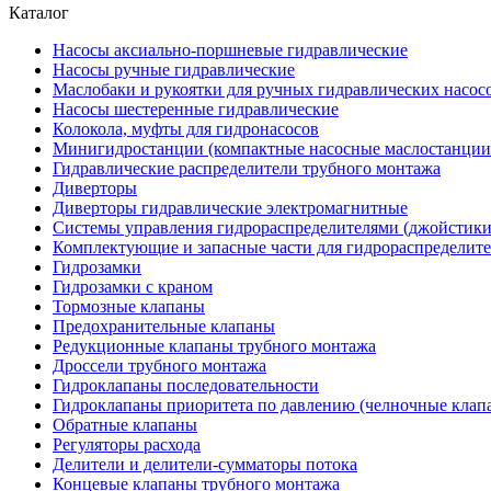
Каталог
Насосы аксиально-поршневые гидравлические
Насосы ручные гидравлические
Маслобаки и рукоятки для ручных гидравлических насос
Насосы шестеренные гидравлические
Колокола, муфты для гидронасосов
Минигидростанции (компактные насосные маслостанции 
Гидравлические распределители трубного монтажа
Диверторы
Диверторы гидравлические электромагнитные
Системы управления гидрораспределителями (джойстики
Комплектующие и запасные части для гидрораспределит
Гидрозамки
Гидрозамки с краном
Тормозные клапаны
Предохранительные клапаны
Редукционные клапаны трубного монтажа
Дроссели трубного монтажа
Гидроклапаны последовательности
Гидроклапаны приоритета по давлению (челночные клап
Обратные клапаны
Регуляторы расхода
Делители и делители-сумматоры потока
Концевые клапаны трубного монтажа