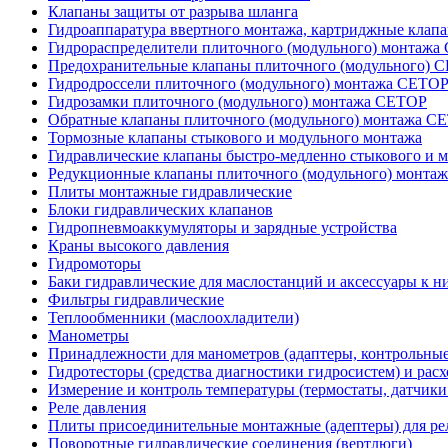
Клапаны защиты от разрыва шланга
Гидроаппаратура ввертного монтажа, картриджные клап
Гидрораспределители плиточного (модульного) монтаж
Предохранительные клапаны плиточного (модульного) C
Гидродроссели плиточного (модульного) монтажа CETO
Гидрозамки плиточного (модульного) монтажа CETOP
Обратные клапаны плиточного (модульного) монтажа C
Тормозные клапаны стыкового и модульного монтажа
Гидравлические клапаны быстро-медленно стыкового и 
Редукционные клапаны плиточного (модульного) монта
Плиты монтажные гидравлические
Блоки гидравлических клапанов
Гидропневмоаккумуляторы и зарядные устройства
Краны высокого давления
Гидромоторы
Баки гидравлические для маслостанций и аксессуары к н
Фильтры гидравлические
Теплообменники (маслоохладители)
Манометры
Принадлежности для манометров (адаптеры, контрольные
Гидротесторы (средства диагностики гидросистем) и рас
Измерение и контроль температуры (термостаты, датчики
Реле давления
Плиты присоединительные монтажные (адептеры) для ре
Поворотные гидравлические соединения (вертлюги)