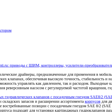
ктором
ti.ru: приводы с ШИМ, контроллеры, усилители-преобразователи
ические драйверы, предназначенные для применения в мобил
ских клапанах, обеспечивая высокую точность, стабильность и 
ожность управлять как давлением, так и расходом. Выходные кан
ления реверсивным насосом с регулируемой частотой вращения,
ых гидравлических клапанов с посадочным гнездом SAE8/2 (SAE
 складских запасов и расширении ассортимента
корпусов
для дв
е востребованные позиции с посадочным гнездом SAE 8/2 (SAE 0
корпуса подходят для установки картриджных гидроклапанов ра