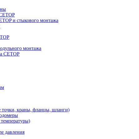
аны
a CETOP
ETOP и стыкового монтажа
P
ETOP
модульного монтажа
жа CETOP
им
 точки, краны, фланцы, шланги)
ходомеры
 температуры)
ле давления