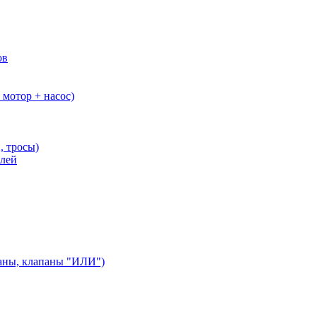
ов
мотор + насос)
, тросы)
елей
аны, клапаны "ИЛИ")