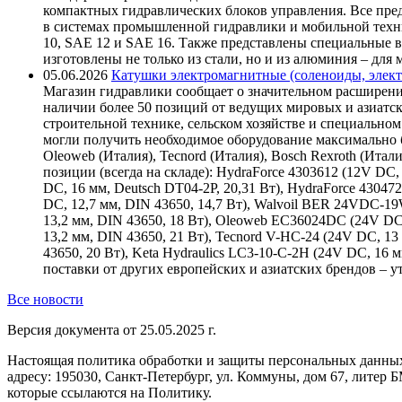
компактных гидравлических блоков управления. Все пре
в системах промышленной гидравлики и мобильной техни
10, SAE 12 и SAE 16. Также представлены специальные в
изготовлены не только из стали, но и из алюминия – для
05.06.2026
Катушки электромагнитные (соленоиды, элект
Магазин гидравлики сообщает о значительном расширени
наличии более 50 позиций от ведущих мировых и азиатс
строительной технике, сельском хозяйстве и специаль
могли получить необходимое оборудование максимально б
Oleoweb (Италия), Tecnord (Италия), Bosch Rexroth (Итал
позиции (всегда на складе): HydraForce 4303612 (12V DC, 
DC, 16 мм, Deutsch DT04-2P, 20,31 Вт), HydraForce 43047
DC, 12,7 мм, DIN 43650, 14,7 Вт), Walvoil BER 24VDC-1
13,2 мм, DIN 43650, 18 Вт), Oleoweb EC36024DC (24V DC
13,2 мм, DIN 43650, 21 Вт), Tecnord V-HC-24 (24V DC, 13
43650, 20 Вт), Keta Hydraulics LC3-10-C-2H (24V DC, 16
поставки от других европейских и азиатских брендов – 
Все новости
Версия документа от 25.05.2025 г.
Настоящая политика обработки и защиты персональных данных
адресу: 195030, Санкт-Петербург, ул. Коммуны, дом 67, литер
которые ссылаются на Политику.