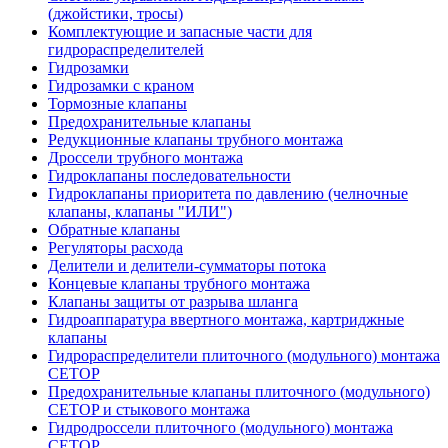
(джойстики, тросы)
Комплектующие и запасные части для
гидрораспределителей
Гидрозамки
Гидрозамки с краном
Тормозные клапаны
Предохранительные клапаны
Редукционные клапаны трубного монтажа
Дроссели трубного монтажа
Гидроклапаны последовательности
Гидроклапаны приоритета по давлению (челночные
клапаны, клапаны "ИЛИ")
Обратные клапаны
Регуляторы расхода
Делители и делители-сумматоры потока
Концевые клапаны трубного монтажа
Клапаны защиты от разрыва шланга
Гидроаппаратура ввертного монтажа, картриджные
клапаны
Гидрораспределители плиточного (модульного) монтажa
CETOP
Предохранительные клапаны плиточного (модульного)
CETOP и стыкового монтажа
Гидродроссели плиточного (модульного) монтажа
CETOP