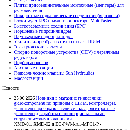
Плиты присоединительные монтажные (адептеры) для
реле давления
Поворотные гидравлические соединения (вертлюги)
Блоки муфт БРС и мультиконнекторы MultiFaster
Быстроразъемные соединения (БРС)
Поршневые гидроцилиндры
Плунжерные гидроцилиндры
Усилители-преобразователи сигнала ШИМ
Электрические разъемы
Опорно-поворотные устройства (ОПУ) с червячным
редуктором
Подбор аналогов
Архивные позиции
Гидравлические клапаны Sun Hydraulics
Маслостанции
Новости
25.06.2026
Новинки в магазине гидравлики
gidrokomponenti.ru: приводы с ШИМ, контроллеры,
усилители-преобразователи сигнала, электронные
усилители для работы с пропорциональными
гидравлическими клапанами.
XMD-01, XMD-02 и EC-PWM-A1-MPC1-P -
электрогидравлические драйверы, предназначенные для