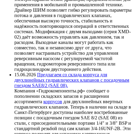
применения в мобильной и промышленной технике.
Драйвер ШИМ позволяет гибко регулировать параметры
потока и давления в гидравлических клапанах,
обеспечивая высокую точность, стабильность и
надёжность повторяющихся операций в ответственных
системах. Модификация с двумя выходами (серия XMD-
02) даёт возможность управлять как давлением, так и
расходом. Выходные каналы могут работать как
совместно, так и независимо друг от друга, что
позволяет настраивать устройство для управления
реверсивным насосом с регулируемой частотой
вращения, гидромотором реверсивного типа или
гидроцилиндром двустороннего действия.
15.06.2026
Предлагаем со склада корпуса для
двухлинейных гидравлических клапанов с посадочным
гнездом SAE8/2 (SAE 08).
Компания «Гидрокомпоненты.рф» сообщает о
пополнении складских запасов и расширении
ассортимента
корпусов
для двухлинейных ввертных
гидравлических клапанов. Теперь в наличии на складе в
Санкт-Петербурге доступны наиболее востребованные
позиции с посадочным гнездом SAE 8/2 (SAE 08) из
стали, с присоединительными портами 1/4" и 3/8" BSP и
стандартной резьбой под сам клапан 3/4-16UNF-2B. Эти
корпуса подходят для установки картриджных