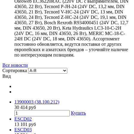
Oleoweb EC36220RAC (220V DC с выпрямителем, DIN
43650, 22 Вт), Tecnord P-JH-24 (24V DC, 13,2 мм, DIN
43650, 21 Вт), Tecnord V-HC-24 (24V DC, 13 мм, DIN
43650, 24 Вт), Tecnord Z-HC-24 (24V DC, 19,1 мм, DIN
43650, 27 Вт), Bosch Rexroth R934000451 (24V DC, 12,7
мм, DIN 43650, 20 Вт), Keta Hydraulics LC3-10-C-2H
(24V DC, 16 мм, DIN 43650, 26 Вт), MERIC MC-18-C-
24H DC (24V DC, 18 мм, DIN 43650). Ассортимент
постоянно обновляется, ведутся поставки от других
европейских и азиатских брендов – уточняйте наличие
по интересующим позициям.
Все новости
Сортировка
Вид
13900003 (38.100.212)
30 414
руб
Купить
ESCD02
13 101
руб
ESCD03