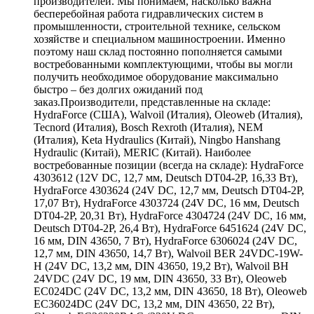
производителей. Мы понимаем, насколько важна
бесперебойная работа гидравлических систем в
промышленности, строительной технике, сельском
хозяйстве и специальном машиностроении. Именно
поэтому наш склад постоянно пополняется самыми
востребованными комплектующими, чтобы вы могли
получить необходимое оборудование максимально
быстро – без долгих ожиданий под
заказ.Производители, представленные на складе:
HydraForce (США), Walvoil (Италия), Oleoweb (Италия),
Tecnord (Италия), Bosch Rexroth (Италия), NEM
(Италия), Keta Hydraulics (Китай), Ningbo Hanshang
Hydraulic (Китай), MERIC (Китай). Наиболее
востребованные позиции (всегда на складе): HydraForce
4303612 (12V DC, 12,7 мм, Deutsch DT04-2P, 16,33 Вт),
HydraForce 4303624 (24V DC, 12,7 мм, Deutsch DT04-2P,
17,07 Вт), HydraForce 4303724 (24V DC, 16 мм, Deutsch
DT04-2P, 20,31 Вт), HydraForce 4304724 (24V DC, 16 мм,
Deutsch DT04-2P, 26,4 Вт), HydraForce 6451624 (24V DC,
16 мм, DIN 43650, 7 Вт), HydraForce 6306024 (24V DC,
12,7 мм, DIN 43650, 14,7 Вт), Walvoil BER 24VDC-19W-
H (24V DC, 13,2 мм, DIN 43650, 19,2 Вт), Walvoil BH
24VDC (24V DC, 19 мм, DIN 43650, 33 Вт), Oleoweb
EC024DC (24V DC, 13,2 мм, DIN 43650, 18 Вт), Oleoweb
EC36024DC (24V DC, 13,2 мм, DIN 43650, 22 Вт),