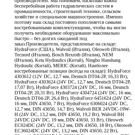
производителей. Мы понимаем, насколько важна
бесперебойная работа гидравлических систем в
промышленности, строительной технике, сельском
хозяйстве и специальном машиностроении. Именно
поэтому наш склад постоянно пополняется самыми
востребованными комплектующими, чтобы вы могли
получить необходимое оборудование максимально
быстро – без долгих ожиданий под
заказ.Производители, представленные на складе:
HydraForce (США), Walvoil (Италия), Oleoweb (Италия),
Tecnord (Италия), Bosch Rexroth (Италия), NEM
(Италия), Keta Hydraulics (Китай), Ningbo Hanshang
Hydraulic (Китай), MERIC (Китай). Наиболее
востребованные позиции (всегда на складе): HydraForce
4303612 (12V DC, 12,7 мм, Deutsch DT04-2P, 16,33 Вт),
HydraForce 4303624 (24V DC, 12,7 мм, Deutsch DT04-2P,
17,07 Вт), HydraForce 4303724 (24V DC, 16 мм, Deutsch
DT04-2P, 20,31 Вт), HydraForce 4304724 (24V DC, 16 мм,
Deutsch DT04-2P, 26,4 Вт), HydraForce 6451624 (24V DC,
16 мм, DIN 43650, 7 Вт), HydraForce 6306024 (24V DC,
12,7 мм, DIN 43650, 14,7 Вт), Walvoil BER 24VDC-19W-
H (24V DC, 13,2 мм, DIN 43650, 19,2 Вт), Walvoil BH
24VDC (24V DC, 19 мм, DIN 43650, 33 Вт), Oleoweb
EC024DC (24V DC, 13,2 мм, DIN 43650, 18 Вт), Oleoweb
EC36024DC (24V DC, 13,2 мм, DIN 43650, 22 Вт),