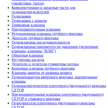
(джойстики, тросы)
Комплектующие и запасные части для
гидрораспределителей
Гидрозамки
Гидрозамки с краном
Тормозные клапаны
Предохранительные клапаны
Редукционные клапаны трубного монтажа
Дроссели трубного монтажа
Гидроклапаны последовательности
Гидроклапаны приоритета по давлению (челночные
клапаны, клапаны "ИЛИ")
Обратные клапаны
Регуляторы расхода
Делители и делители-сумматоры потока
Концевые клапаны трубного монтажа
Клапаны защиты от разрыва шланга
Гидроаппаратура ввертного монтажа, картриджные
клапаны
Гидрораспределители плиточного (модульного) монтажa
CETOP
Предохранительные клапаны плиточного (модульного)
CETOP и стыкового монтажа
Гидродроссели плиточного (модульного) монтажа
CETOP