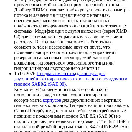
применения в мобильной и промышленной технике.
Драйвер ШИМ позволяет гибко регулировать параметры
потока и давления в гидравлических клапанах,
обеспечивая высокую точность, стабильность и
надёжность повторяющихся операций в ответственных
системах. Модификация с двумя выходами (серия XMD-
02) даёт возможность управлять как давлением, так и
расходом. Выходные каналы могут работать как
совместно, так и независимо друг от друга, что
позволяет настраивать устройство для управления
реверсивным насосом с регулируемой частотой
вращения, гидромотором реверсивного типа или
гидроцилиндром двустороннего действия.
15.06.2026
Предлагаем со склада корпуса для
двухлинейных гидравлических клапанов с посадочным
гнездом SAE8/2 (SAE 08).
Компания «Гидрокомпоненты.рф» сообщает о
пополнении складских запасов и расширении
ассортимента
корпусов
для двухлинейных ввертных
гидравлических клапанов. Теперь в наличии на складе в
Санкт-Петербурге доступны наиболее востребованные
позиции с посадочным гнездом SAE 8/2 (SAE 08) из
стали, с присоединительными портами 1/4" и 3/8" BSP и
стандартной резьбой под сам клапан 3/4-16UNF-2B. Эти
корпуса подходят для установки картриджных