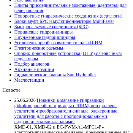
Плиты присоединительные монтажные (адептеры) для
реле давления
Поворотные гидравлические соединения (вертлюги)
Блоки муфт БРС и мультиконнекторы MultiFaster
Быстроразъемные соединения (БРС)
Поршневые гидроцилиндры
Плунжерные гидроцилиндры
Усилители-преобразователи сигнала ШИМ
Электрические разъемы
Опорно-поворотные устройства (ОПУ) с червячным
редуктором
Подбор аналогов
Архивные позиции
Гидравлические клапаны Sun Hydraulics
Маслостанции
Новости
25.06.2026
Новинки в магазине гидравлики
gidrokomponenti.ru: приводы с ШИМ, контроллеры,
усилители-преобразователи сигнала, электронные
усилители для работы с пропорциональными
гидравлическими клапанами.
XMD-01, XMD-02 и EC-PWM-A1-MPC1-P -
электрогидравлические драйверы, предназначенные для