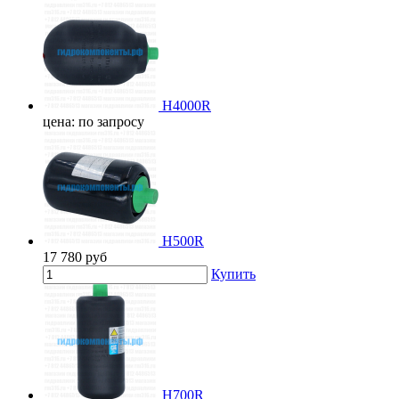
H4000R
цена: по запросу
H500R
17 780
руб
Купить
H700R