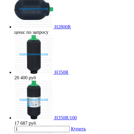
H2800R
цена: по запросу
H350R
20 400
руб
H350R/100
17 687
руб
Купить