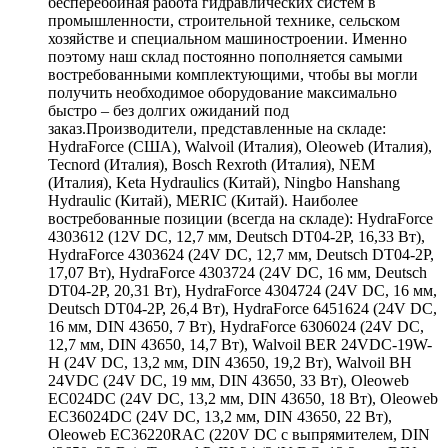
бесперебойная работа гидравлических систем в
промышленности, строительной технике, сельском
хозяйстве и специальном машиностроении. Именно
поэтому наш склад постоянно пополняется самыми
востребованными комплектующими, чтобы вы могли
получить необходимое оборудование максимально
быстро – без долгих ожиданий под
заказ.Производители, представленные на складе:
HydraForce (США), Walvoil (Италия), Oleoweb (Италия),
Tecnord (Италия), Bosch Rexroth (Италия), NEM
(Италия), Keta Hydraulics (Китай), Ningbo Hanshang
Hydraulic (Китай), MERIC (Китай). Наиболее
востребованные позиции (всегда на складе): HydraForce
4303612 (12V DC, 12,7 мм, Deutsch DT04-2P, 16,33 Вт),
HydraForce 4303624 (24V DC, 12,7 мм, Deutsch DT04-2P,
17,07 Вт), HydraForce 4303724 (24V DC, 16 мм, Deutsch
DT04-2P, 20,31 Вт), HydraForce 4304724 (24V DC, 16 мм,
Deutsch DT04-2P, 26,4 Вт), HydraForce 6451624 (24V DC,
16 мм, DIN 43650, 7 Вт), HydraForce 6306024 (24V DC,
12,7 мм, DIN 43650, 14,7 Вт), Walvoil BER 24VDC-19W-
H (24V DC, 13,2 мм, DIN 43650, 19,2 Вт), Walvoil BH
24VDC (24V DC, 19 мм, DIN 43650, 33 Вт), Oleoweb
EC024DC (24V DC, 13,2 мм, DIN 43650, 18 Вт), Oleoweb
EC36024DC (24V DC, 13,2 мм, DIN 43650, 22 Вт),
Oleoweb EC36220RAC (220V DC с выпрямителем, DIN