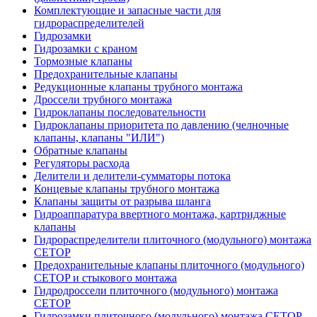
Комплектующие и запасные части для
гидрораспределителей
Гидрозамки
Гидрозамки с краном
Тормозные клапаны
Предохранительные клапаны
Редукционные клапаны трубного монтажа
Дроссели трубного монтажа
Гидроклапаны последовательности
Гидроклапаны приоритета по давлению (челночные
клапаны, клапаны "ИЛИ")
Обратные клапаны
Регуляторы расхода
Делители и делители-сумматоры потока
Концевые клапаны трубного монтажа
Клапаны защиты от разрыва шланга
Гидроаппаратура ввертного монтажа, картриджные
клапаны
Гидрораспределители плиточного (модульного) монтажa
CETOP
Предохранительные клапаны плиточного (модульного)
CETOP и стыкового монтажа
Гидродроссели плиточного (модульного) монтажа
CETOP
Гидрозамки плиточного (модульного) монтажа CETOP