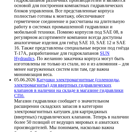
гидроклапанов различных производителей и являются
основой для построения компактных гидравлических
блоков управления. Все представленные корпуса
полностью готовы к монтажу, обеспечивают
герметичное соединение и рассчитаны на длительную
работу в системах промышленной гидравлики и
мобильной техники. Помимо корпусов под SAE 08, в
регулярном ассортименте компании всегда доступны
аналогичные изделия для гнёзд SAE 10, SAE 12 и SAE
16. Также представлены специальные версии под гнёзда
T-17A, разработанные для гидроклапанов
SUN
Hydraulics
. По желанию заказчика корпуса могут быть
изготовлены не только из стали, но и из алюминия – для
менее нагруженных систем или там, где важна
минимизация веса.
05.06.2026
Катушки электромагнитные (соленоиды,
электромагниты) для ввертных гидравлических
клапанов в наличии на складе в магазине гидравлики
СПб.
Магазин гидравлики сообщает о значительном
расширении складских запасов в категории
электромагнитных катушек для картриджных
(ввертных) гидравлических клапанов. Теперь в наличии
более 50 позиций от ведущих мировых и азиатских
производителей. Мы понимаем, насколько важна