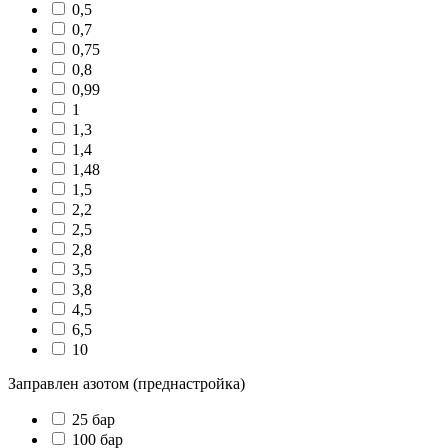
0,5
0,7
0,75
0,8
0,99
1
1,3
1,4
1,48
1,5
2,2
2,5
2,8
3,5
3,8
4,5
6,5
10
Заправлен азотом (преднастройка)
25 бар
100 бар