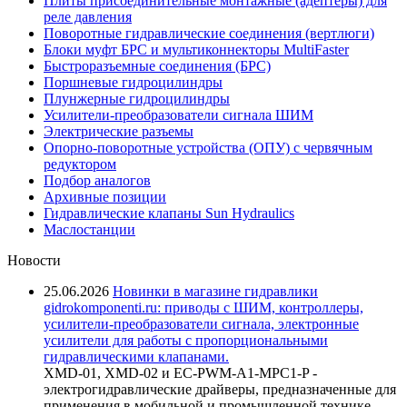
Плиты присоединительные монтажные (адептеры) для
реле давления
Поворотные гидравлические соединения (вертлюги)
Блоки муфт БРС и мультиконнекторы MultiFaster
Быстроразъемные соединения (БРС)
Поршневые гидроцилиндры
Плунжерные гидроцилиндры
Усилители-преобразователи сигнала ШИМ
Электрические разъемы
Опорно-поворотные устройства (ОПУ) с червячным
редуктором
Подбор аналогов
Архивные позиции
Гидравлические клапаны Sun Hydraulics
Маслостанции
Новости
25.06.2026
Новинки в магазине гидравлики
gidrokomponenti.ru: приводы с ШИМ, контроллеры,
усилители-преобразователи сигнала, электронные
усилители для работы с пропорциональными
гидравлическими клапанами.
XMD-01, XMD-02 и EC-PWM-A1-MPC1-P -
электрогидравлические драйверы, предназначенные для
применения в мобильной и промышленной технике.