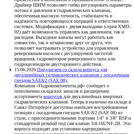
Драйвер ШИМ позволяет гибко регулировать параметры
потока и давления в гидравлических клапанах,
обеспечивая высокую точность, стабильность и
надёжность повторяющихся операций в ответственных
системах. Модификация с двумя выходами (серия XMD-
02) даёт возможность управлять как давлением, так и
расходом. Выходные каналы могут работать как
совместно, так и независимо друг от друга, что
позволяет настраивать устройство для управления
реверсивным насосом с регулируемой частотой
вращения, гидромотором реверсивного типа или
гидроцилиндром двустороннего действия.
15.06.2026
Предлагаем со склада корпуса для
двухлинейных гидравлических клапанов с посадочным
гнездом SAE8/2 (SAE 08).
Компания «Гидрокомпоненты.рф» сообщает о
пополнении складских запасов и расширении
ассортимента
корпусов
для двухлинейных ввертных
гидравлических клапанов. Теперь в наличии на складе в
Санкт-Петербурге доступны наиболее востребованные
позиции с посадочным гнездом SAE 8/2 (SAE 08) из
стали, с присоединительными портами 1/4" и 3/8" BSP и
стандартной резьбой под сам клапан 3/4-16UNF-2B. Эти
корпуса подходят для установки картриджных