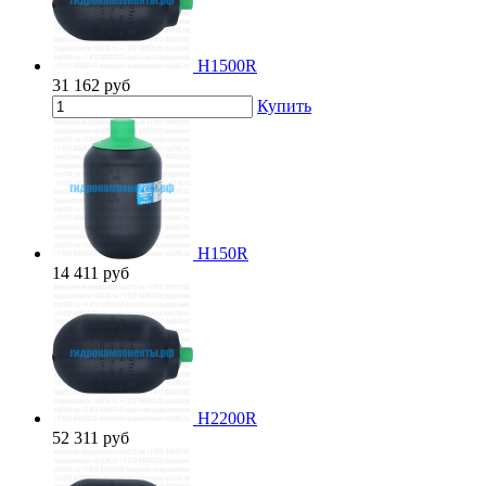
H1500R
31 162
руб
Купить
H150R
14 411
руб
H2200R
52 311
руб