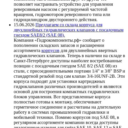
позволяет настраивать устройство для управления
реверсивным насосом с регулируемой частотой
вращения, гидромотором реверсивного типа или
гидроцилиндром двустороннего действия.
15.06.2026
Предлагаем со склада корпуса для
двухлинейных гидравлических клапанов с посадочным
гнездом SAE8/2 (SAE 08).
Компания «Гидрокомпоненты.рф» сообщает о
пополнении складских запасов и расширении
ассортимента
корпусов
для двухлинейных ввертных
гидравлических клапанов. Теперь в наличии на складе в
Санкт-Петербурге доступны наиболее востребованные
позиции с посадочным гнездом SAE 8/2 (SAE 08) из
стали, с присоединительными портами 1/4" и 3/8" BSP и
стандартной резьбой под сам клапан 3/4-16UNF-2B. Эти
корпуса подходят для установки картриджных
гидроклапанов различных производителей и являются
основой для построения компактных гидравлических
блоков управления. Все представленные корпуса
полностью готовы к монтажу, обеспечивают
герметичное соединение и рассчитаны на длительную
работу в системах промышленной гидравлики и
мобильной техники. Помимо корпусов под SAE 08, в
регулярном ассортименте компании всегда доступны
аналогичные изделия для гнёзд SAE 10, SAE 12 и SAE