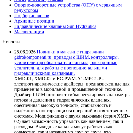
Опорно-поворотные устройства (ОПУ) с червячным
редуктором
Подбор аналогов
Архивные позиции
Гидравлические клапаны Sun Hydraulics
Маслостанции
Новости
25.06.2026
Новинки в магазине гидравлики
gidrokomponenti.ru: приводы с ШИМ, контроллеры,
усилители-преобразователи сигнала, электронные
усилители для работы с пропорциональными
гидравлическими клапанами.
XMD-01, XMD-02 и EC-PWM-A1-MPC1-P -
электрогидравлические драйверы, предназначенные для
применения в мобильной и промышленной технике.
Драйвер ШИМ позволяет гибко регулировать параметры
потока и давления в гидравлических клапанах,
обеспечивая высокую точность, стабильность и
надёжность повторяющихся операций в ответственных
системах. Модификация с двумя выходами (серия XMD-
02) даёт возможность управлять как давлением, так и
расходом. Выходные каналы могут работать как
совместно, так и независимо друг от друга, что