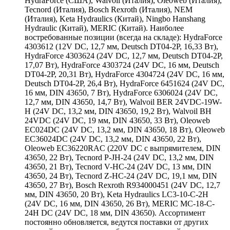
HydraForce (США), Walvoil (Италия), Oleoweb (Италия),
Tecnord (Италия), Bosch Rexroth (Италия), NEM
(Италия), Keta Hydraulics (Китай), Ningbo Hanshang
Hydraulic (Китай), MERIC (Китай). Наиболее
востребованные позиции (всегда на складе): HydraForce
4303612 (12V DC, 12,7 мм, Deutsch DT04-2P, 16,33 Вт),
HydraForce 4303624 (24V DC, 12,7 мм, Deutsch DT04-2P,
17,07 Вт), HydraForce 4303724 (24V DC, 16 мм, Deutsch
DT04-2P, 20,31 Вт), HydraForce 4304724 (24V DC, 16 мм,
Deutsch DT04-2P, 26,4 Вт), HydraForce 6451624 (24V DC,
16 мм, DIN 43650, 7 Вт), HydraForce 6306024 (24V DC,
12,7 мм, DIN 43650, 14,7 Вт), Walvoil BER 24VDC-19W-
H (24V DC, 13,2 мм, DIN 43650, 19,2 Вт), Walvoil BH
24VDC (24V DC, 19 мм, DIN 43650, 33 Вт), Oleoweb
EC024DC (24V DC, 13,2 мм, DIN 43650, 18 Вт), Oleoweb
EC36024DC (24V DC, 13,2 мм, DIN 43650, 22 Вт),
Oleoweb EC36220RAC (220V DC с выпрямителем, DIN
43650, 22 Вт), Tecnord P-JH-24 (24V DC, 13,2 мм, DIN
43650, 21 Вт), Tecnord V-HC-24 (24V DC, 13 мм, DIN
43650, 24 Вт), Tecnord Z-HC-24 (24V DC, 19,1 мм, DIN
43650, 27 Вт), Bosch Rexroth R934000451 (24V DC, 12,7
мм, DIN 43650, 20 Вт), Keta Hydraulics LC3-10-C-2H
(24V DC, 16 мм, DIN 43650, 26 Вт), MERIC MC-18-C-
24H DC (24V DC, 18 мм, DIN 43650). Ассортимент
постоянно обновляется, ведутся поставки от других