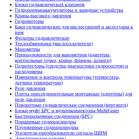
Блоки гидравлических клапанов
Гидропневмоаккумуляторы и зарядные устройства
Краны высокого давления
Гидромоторы
Баки гидравлические для маслостанций и аксессуары к
ним
Фильтры гидравлические
Теплообменники (маслоохладители)
Манометры
Принадлежности для манометров (адаптеры,
контрольные точки, краны, фланцы, шланги)
Гидротесторы (средства диагностики гидросистем) и
расходомеры
Измерение и контроль температуры (термостаты,
датчики температуры)
Реле давления
Плиты присоединительные монтажные (адептеры) для
реле давления
Поворотные гидравлические соединения (вертлюги)
Блоки муфт БРС и мультиконнекторы MultiFaster
Быстроразъемные соединения (БРС)
Поршневые гидроцилиндры
Плунжерные гидроцилиндры
Усилители-преобразователи сигнала ШИМ
Электрические разъемы