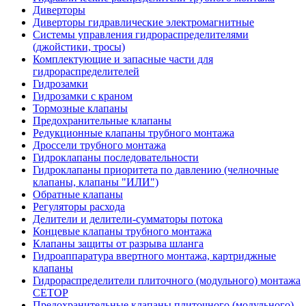
Диверторы
Диверторы гидравлические электромагнитные
Системы управления гидрораспределителями
(джойстики, тросы)
Комплектующие и запасные части для
гидрораспределителей
Гидрозамки
Гидрозамки с краном
Тормозные клапаны
Предохранительные клапаны
Редукционные клапаны трубного монтажа
Дроссели трубного монтажа
Гидроклапаны последовательности
Гидроклапаны приоритета по давлению (челночные
клапаны, клапаны "ИЛИ")
Обратные клапаны
Регуляторы расхода
Делители и делители-сумматоры потока
Концевые клапаны трубного монтажа
Клапаны защиты от разрыва шланга
Гидроаппаратура ввертного монтажа, картриджные
клапаны
Гидрораспределители плиточного (модульного) монтажa
CETOP
Предохранительные клапаны плиточного (модульного)