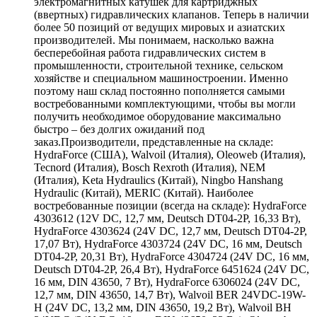
электромагнитных катушек для картриджных
(ввертных) гидравлических клапанов. Теперь в наличии
более 50 позиций от ведущих мировых и азиатских
производителей. Мы понимаем, насколько важна
бесперебойная работа гидравлических систем в
промышленности, строительной технике, сельском
хозяйстве и специальном машиностроении. Именно
поэтому наш склад постоянно пополняется самыми
востребованными комплектующими, чтобы вы могли
получить необходимое оборудование максимально
быстро – без долгих ожиданий под
заказ.Производители, представленные на складе:
HydraForce (США), Walvoil (Италия), Oleoweb (Италия),
Tecnord (Италия), Bosch Rexroth (Италия), NEM
(Италия), Keta Hydraulics (Китай), Ningbo Hanshang
Hydraulic (Китай), MERIC (Китай). Наиболее
востребованные позиции (всегда на складе): HydraForce
4303612 (12V DC, 12,7 мм, Deutsch DT04-2P, 16,33 Вт),
HydraForce 4303624 (24V DC, 12,7 мм, Deutsch DT04-2P,
17,07 Вт), HydraForce 4303724 (24V DC, 16 мм, Deutsch
DT04-2P, 20,31 Вт), HydraForce 4304724 (24V DC, 16 мм,
Deutsch DT04-2P, 26,4 Вт), HydraForce 6451624 (24V DC,
16 мм, DIN 43650, 7 Вт), HydraForce 6306024 (24V DC,
12,7 мм, DIN 43650, 14,7 Вт), Walvoil BER 24VDC-19W-
H (24V DC, 13,2 мм, DIN 43650, 19,2 Вт), Walvoil BH