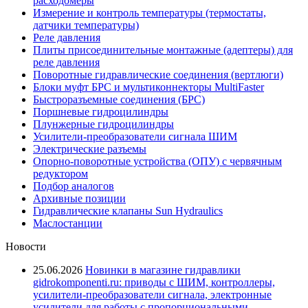
расходомеры
Измерение и контроль температуры (термостаты,
датчики температуры)
Реле давления
Плиты присоединительные монтажные (адептеры) для
реле давления
Поворотные гидравлические соединения (вертлюги)
Блоки муфт БРС и мультиконнекторы MultiFaster
Быстроразъемные соединения (БРС)
Поршневые гидроцилиндры
Плунжерные гидроцилиндры
Усилители-преобразователи сигнала ШИМ
Электрические разъемы
Опорно-поворотные устройства (ОПУ) с червячным
редуктором
Подбор аналогов
Архивные позиции
Гидравлические клапаны Sun Hydraulics
Маслостанции
Новости
25.06.2026
Новинки в магазине гидравлики
gidrokomponenti.ru: приводы с ШИМ, контроллеры,
усилители-преобразователи сигнала, электронные
усилители для работы с пропорциональными