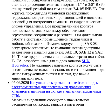
позиции с посадочным гнездом SAE 8/2 (SAE 08) из
стали, с присоединительными портами 1/4" и 3/8" BSP и
стандартной резьбой под сам клапан 3/4-16UNF-2B. Эти
корпуса подходят для установки картриджных
гидроклапанов различных производителей и являются
основой для построения компактных гидравлических
блоков управления. Все представленные корпуса
полностью готовы к монтажу, обеспечивают
герметичное соединение и рассчитаны на длительную
работу в системах промышленной гидравлики и
мобильной техники. Помимо корпусов под SAE 08, в
регулярном ассортименте компании всегда доступны
аналогичные изделия для гнёзд SAE 10, SAE 12 и SAE
16. Также представлены специальные версии под гнёзда
T-17A, разработанные для гидроклапанов
SUN
Hydraulics
. По желанию заказчика корпуса могут быть
изготовлены не только из стали, но и из алюминия – для
менее нагруженных систем или там, где важна
минимизация веса.
05.06.2026
Катушки электромагнитные (соленоиды,
электромагниты) для ввертных гидравлических
клапанов в наличии на складе в магазине гидравлики
СПб.
Магазин гидравлики сообщает о значительном
расширении складских запасов в категории