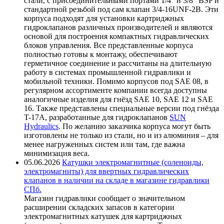
стали, с присоединительными портами 1/4" и 3/8" BSP и
стандартной резьбой под сам клапан 3/4-16UNF-2B. Эти
корпуса подходят для установки картриджных
гидроклапанов различных производителей и являются
основой для построения компактных гидравлических
блоков управления. Все представленные корпуса
полностью готовы к монтажу, обеспечивают
герметичное соединение и рассчитаны на длительную
работу в системах промышленной гидравлики и
мобильной техники. Помимо корпусов под SAE 08, в
регулярном ассортименте компании всегда доступны
аналогичные изделия для гнёзд SAE 10, SAE 12 и SAE
16. Также представлены специальные версии под гнёзда
T-17A, разработанные для гидроклапанов
SUN
Hydraulics
. По желанию заказчика корпуса могут быть
изготовлены не только из стали, но и из алюминия – для
менее нагруженных систем или там, где важна
минимизация веса.
05.06.2026
Катушки электромагнитные (соленоиды,
электромагниты) для ввертных гидравлических
клапанов в наличии на складе в магазине гидравлики
СПб.
Магазин гидравлики сообщает о значительном
расширении складских запасов в категории
электромагнитных катушек для картриджных