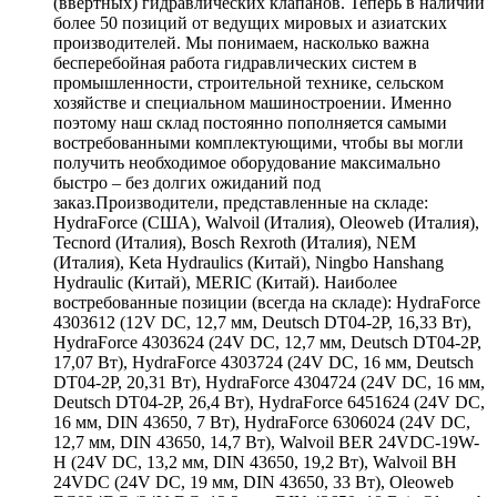
(ввертных) гидравлических клапанов. Теперь в наличии
более 50 позиций от ведущих мировых и азиатских
производителей. Мы понимаем, насколько важна
бесперебойная работа гидравлических систем в
промышленности, строительной технике, сельском
хозяйстве и специальном машиностроении. Именно
поэтому наш склад постоянно пополняется самыми
востребованными комплектующими, чтобы вы могли
получить необходимое оборудование максимально
быстро – без долгих ожиданий под
заказ.Производители, представленные на складе:
HydraForce (США), Walvoil (Италия), Oleoweb (Италия),
Tecnord (Италия), Bosch Rexroth (Италия), NEM
(Италия), Keta Hydraulics (Китай), Ningbo Hanshang
Hydraulic (Китай), MERIC (Китай). Наиболее
востребованные позиции (всегда на складе): HydraForce
4303612 (12V DC, 12,7 мм, Deutsch DT04-2P, 16,33 Вт),
HydraForce 4303624 (24V DC, 12,7 мм, Deutsch DT04-2P,
17,07 Вт), HydraForce 4303724 (24V DC, 16 мм, Deutsch
DT04-2P, 20,31 Вт), HydraForce 4304724 (24V DC, 16 мм,
Deutsch DT04-2P, 26,4 Вт), HydraForce 6451624 (24V DC,
16 мм, DIN 43650, 7 Вт), HydraForce 6306024 (24V DC,
12,7 мм, DIN 43650, 14,7 Вт), Walvoil BER 24VDC-19W-
H (24V DC, 13,2 мм, DIN 43650, 19,2 Вт), Walvoil BH
24VDC (24V DC, 19 мм, DIN 43650, 33 Вт), Oleoweb