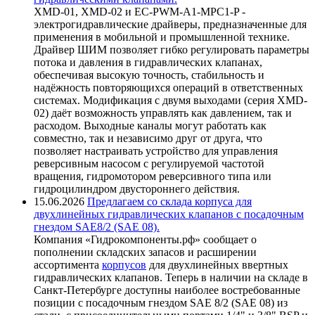
XMD-01, XMD-02 и EC-PWM-A1-MPC1-P -
электрогидравлические драйверы, предназначенные для
применения в мобильной и промышленной технике.
Драйвер ШИМ позволяет гибко регулировать параметры
потока и давления в гидравлических клапанах,
обеспечивая высокую точность, стабильность и
надёжность повторяющихся операций в ответственных
системах. Модификация с двумя выходами (серия XMD-
02) даёт возможность управлять как давлением, так и
расходом. Выходные каналы могут работать как
совместно, так и независимо друг от друга, что
позволяет настраивать устройство для управления
реверсивным насосом с регулируемой частотой
вращения, гидромотором реверсивного типа или
гидроцилиндром двустороннего действия.
15.06.2026
Предлагаем со склада корпуса для
двухлинейных гидравлических клапанов с посадочным
гнездом SAE8/2 (SAE 08).
Компания «Гидрокомпоненты.рф» сообщает о
пополнении складских запасов и расширении
ассортимента
корпусов
для двухлинейных ввертных
гидравлических клапанов. Теперь в наличии на складе в
Санкт-Петербурге доступны наиболее востребованные
позиции с посадочным гнездом SAE 8/2 (SAE 08) из