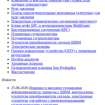
Измерение и контроль температуры (термостаты,
датчики температуры)
Реле давления
Плиты присоединительные монтажные (адептеры) для
реле давления
Поворотные гидравлические соединения (вертлюги)
Блоки муфт БРС и мультиконнекторы MultiFaster
Быстроразъемные соединения (БРС)
Поршневые гидроцилиндры
Плунжерные гидроцилиндры
Усилители-преобразователи сигнала ШИМ
Электрические разъемы
Опорно-поворотные устройства (ОПУ) с червячным
редуктором
Подбор аналогов
Архивные позиции
Гидравлические клапаны Sun Hydraulics
Маслостанции
Новости
25.06.2026
Новинки в магазине гидравлики
gidrokomponenti.ru: приводы с ШИМ, контроллеры,
усилители-преобразователи сигнала, электронные
усилители для работы с пропорциональными
гидравлическими клапанами.