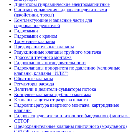
Диверторы гидравлические электромагнитные
Системы управления гидрораспределителями
(джойстики, тросы)
Комплектующие и запасные части для
гидрораспределителей
Гидрозамки
Гидрозамки с краном
Тормозные клапаны
Предохранительные клапаны
Редукционные клапаны трубного монтажа
Дроссели трубного монтажа
Гидроклапаны последовательности
Гидроклапаны приоритета по давлению (челночные
клапаны, клапаны "ИЛИ")
Обратные клапаны
Регуляторы расхода
Делители и делители-сумматоры потока
Концевые клапаны трубного монтажа
Клапаны защиты от разрыва шланга
Гидроаппаратура ввертного монтажа, картриджные
клапаны
Гидрораспределители плиточного (модульного) монтажa
CETOP
Предохранительные клапаны плиточного (модульного)
CETOP и стыкового монтажа