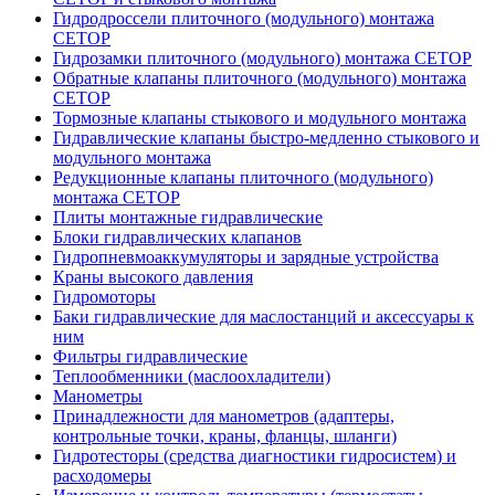
Гидродроссели плиточного (модульного) монтажа
CETOP
Гидрозамки плиточного (модульного) монтажа CETOP
Обратные клапаны плиточного (модульного) монтажа
CETOP
Тормозные клапаны стыкового и модульного монтажа
Гидравлические клапаны быстро-медленно стыкового и
модульного монтажа
Редукционные клапаны плиточного (модульного)
монтажа CETOP
Плиты монтажные гидравлические
Блоки гидравлических клапанов
Гидропневмоаккумуляторы и зарядные устройства
Краны высокого давления
Гидромоторы
Баки гидравлические для маслостанций и аксессуары к
ним
Фильтры гидравлические
Теплообменники (маслоохладители)
Манометры
Принадлежности для манометров (адаптеры,
контрольные точки, краны, фланцы, шланги)
Гидротесторы (средства диагностики гидросистем) и
расходомеры