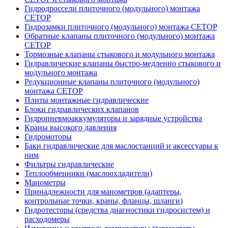
Гидродроссели плиточного (модульного) монтажа
CETOP
Гидрозамки плиточного (модульного) монтажа CETOP
Обратные клапаны плиточного (модульного) монтажа
CETOP
Тормозные клапаны стыкового и модульного монтажа
Гидравлические клапаны быстро-медленно стыкового и
модульного монтажа
Редукционные клапаны плиточного (модульного)
монтажа CETOP
Плиты монтажные гидравлические
Блоки гидравлических клапанов
Гидропневмоаккумуляторы и зарядные устройства
Краны высокого давления
Гидромоторы
Баки гидравлические для маслостанций и аксессуары к
ним
Фильтры гидравлические
Теплообменники (маслоохладители)
Манометры
Принадлежности для манометров (адаптеры,
контрольные точки, краны, фланцы, шланги)
Гидротесторы (средства диагностики гидросистем) и
расходомеры