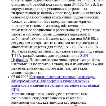
стали, с присоединительными портами 1/4" и 3/8" BSP и
стандартной резьбой под сам клапан 3/4-16UNF-2B. Эти
корпуса подходят для установки картриджных
гидроклапанов различных производителей и являются
основой для построения компактных гидравлических
блоков управления. Все представленные корпуса
полностью готовы к монтажу, обеспечивают
герметичное соединение и рассчитаны на длительную
работу в системах промышленной гидравлики и
мобильной техники. Помимо корпусов под SAE 08, в
регулярном ассортименте компании всегда доступны
аналогичные изделия для гнёзд SAE 10, SAE 12 и SAE
16. Также представлены специальные версии под гнёзда
T-17A, разработанные для гидроклапанов
SUN
Hydraulics
. По желанию заказчика корпуса могут быть
изготовлены не только из стали, но и из алюминия – для
менее нагруженных систем или там, где важна
минимизация веса.
05.06.2026
Катушки электромагнитные (соленоиды,
электромагниты) для ввертных гидравлических
клапанов в наличии на складе в магазине гидравлики
СПб.
Магазин гидравлики сообщает о значительном
расширении складских запасов в категории
электромагнитных катушек для картриджных