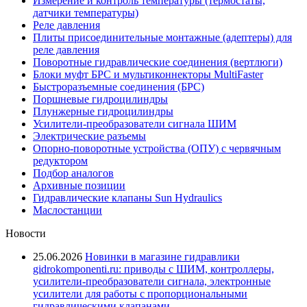
Измерение и контроль температуры (термостаты,
датчики температуры)
Реле давления
Плиты присоединительные монтажные (адептеры) для
реле давления
Поворотные гидравлические соединения (вертлюги)
Блоки муфт БРС и мультиконнекторы MultiFaster
Быстроразъемные соединения (БРС)
Поршневые гидроцилиндры
Плунжерные гидроцилиндры
Усилители-преобразователи сигнала ШИМ
Электрические разъемы
Опорно-поворотные устройства (ОПУ) с червячным
редуктором
Подбор аналогов
Архивные позиции
Гидравлические клапаны Sun Hydraulics
Маслостанции
Новости
25.06.2026
Новинки в магазине гидравлики
gidrokomponenti.ru: приводы с ШИМ, контроллеры,
усилители-преобразователи сигнала, электронные
усилители для работы с пропорциональными
гидравлическими клапанами.