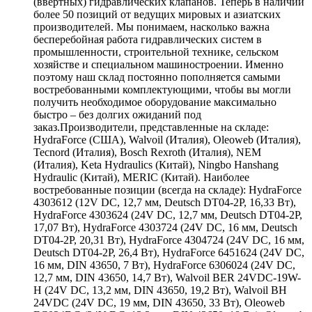
(ввертных) гидравлических клапанов. Теперь в наличии
более 50 позиций от ведущих мировых и азиатских
производителей. Мы понимаем, насколько важна
бесперебойная работа гидравлических систем в
промышленности, строительной технике, сельском
хозяйстве и специальном машиностроении. Именно
поэтому наш склад постоянно пополняется самыми
востребованными комплектующими, чтобы вы могли
получить необходимое оборудование максимально
быстро – без долгих ожиданий под
заказ.Производители, представленные на складе:
HydraForce (США), Walvoil (Италия), Oleoweb (Италия),
Tecnord (Италия), Bosch Rexroth (Италия), NEM
(Италия), Keta Hydraulics (Китай), Ningbo Hanshang
Hydraulic (Китай), MERIC (Китай). Наиболее
востребованные позиции (всегда на складе): HydraForce
4303612 (12V DC, 12,7 мм, Deutsch DT04-2P, 16,33 Вт),
HydraForce 4303624 (24V DC, 12,7 мм, Deutsch DT04-2P,
17,07 Вт), HydraForce 4303724 (24V DC, 16 мм, Deutsch
DT04-2P, 20,31 Вт), HydraForce 4304724 (24V DC, 16 мм,
Deutsch DT04-2P, 26,4 Вт), HydraForce 6451624 (24V DC,
16 мм, DIN 43650, 7 Вт), HydraForce 6306024 (24V DC,
12,7 мм, DIN 43650, 14,7 Вт), Walvoil BER 24VDC-19W-
H (24V DC, 13,2 мм, DIN 43650, 19,2 Вт), Walvoil BH
24VDC (24V DC, 19 мм, DIN 43650, 33 Вт), Oleoweb