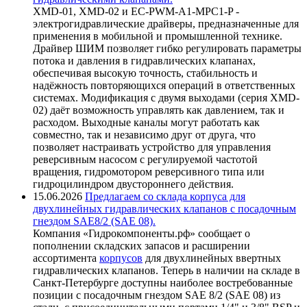
XMD-01, XMD-02 и EC-PWM-A1-MPC1-P -
электрогидравлические драйверы, предназначенные для
применения в мобильной и промышленной технике.
Драйвер ШИМ позволяет гибко регулировать параметры
потока и давления в гидравлических клапанах,
обеспечивая высокую точность, стабильность и
надёжность повторяющихся операций в ответственных
системах. Модификация с двумя выходами (серия XMD-
02) даёт возможность управлять как давлением, так и
расходом. Выходные каналы могут работать как
совместно, так и независимо друг от друга, что
позволяет настраивать устройство для управления
реверсивным насосом с регулируемой частотой
вращения, гидромотором реверсивного типа или
гидроцилиндром двустороннего действия.
15.06.2026
Предлагаем со склада корпуса для
двухлинейных гидравлических клапанов с посадочным
гнездом SAE8/2 (SAE 08).
Компания «Гидрокомпоненты.рф» сообщает о
пополнении складских запасов и расширении
ассортимента
корпусов
для двухлинейных ввертных
гидравлических клапанов. Теперь в наличии на складе в
Санкт-Петербурге доступны наиболее востребованные
позиции с посадочным гнездом SAE 8/2 (SAE 08) из