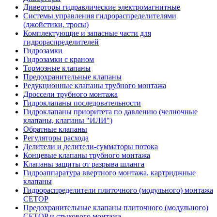
Диверторы гидравлические электромагнитные
Системы управления гидрораспределителями
(джойстики, тросы)
Комплектующие и запасные части для
гидрораспределителей
Гидрозамки
Гидрозамки с краном
Тормозные клапаны
Предохранительные клапаны
Редукционные клапаны трубного монтажа
Дроссели трубного монтажа
Гидроклапаны последовательности
Гидроклапаны приоритета по давлению (челночные
клапаны, клапаны "ИЛИ")
Обратные клапаны
Регуляторы расхода
Делители и делители-сумматоры потока
Концевые клапаны трубного монтажа
Клапаны защиты от разрыва шланга
Гидроаппаратура ввертного монтажа, картриджные
клапаны
Гидрораспределители плиточного (модульного) монтажa
CETOP
Предохранительные клапаны плиточного (модульного)
CETOP и стыкового монтажа