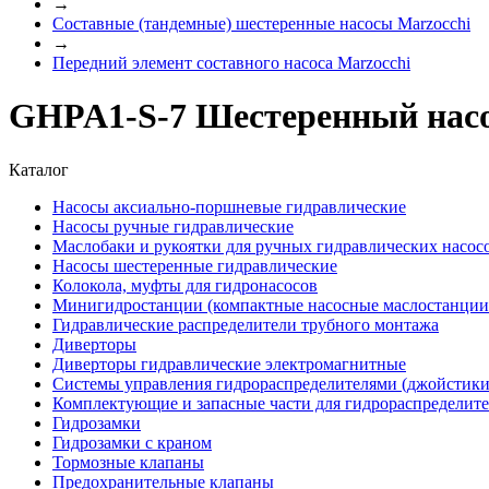
→
Составные (тандемные) шестеренные насосы Marzocchi
→
Передний элемент составного насоса Marzocchi
GHPA1-S-7 Шестеренный насо
Каталог
Насосы аксиально-поршневые гидравлические
Насосы ручные гидравлические
Маслобаки и рукоятки для ручных гидравлических насос
Насосы шестеренные гидравлические
Колокола, муфты для гидронасосов
Минигидростанции (компактные насосные маслостанции 
Гидравлические распределители трубного монтажа
Диверторы
Диверторы гидравлические электромагнитные
Системы управления гидрораспределителями (джойстики
Комплектующие и запасные части для гидрораспределит
Гидрозамки
Гидрозамки с краном
Тормозные клапаны
Предохранительные клапаны