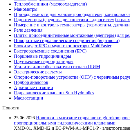
Теплообменники (маслоохладители)
Манометры
Принадлежности для манометров (адаптеры, контрольные
Гидротесторы (средства диагностики гидросистем) и рас
Измерение и контроль температуры (термостаты, датчики
Реле давления
Плиты присоединительные монтажные (адептеры) для ре
Поворотные гидравлические соединения (вертлюги)
Блоки муфт БРС и мультиконнекторы MultiFaster
Быстроразъемные соединения (БРС)
Поршневые гидроцилиндры
Плунжерные гидроцилиндры
Усилители-преобразователи сигнала ШИМ
Электрические разъемы
Опорно-поворотные устройства (ОПУ) с червячным реду
Подбор аналогов
Архивные позиции
Гидравлические клапаны Sun Hydraulics
Маслостанции
Новости
25.06.2026
Новинки в магазине гидравлики gidrokomponen
пропорциональными гидравлическими клапанами.
XMD-01, XMD-02 и EC-PWM-A1-MPC1-P - электрогидравл