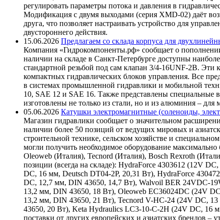
регулировать параметры потока и давления в гидравличе
Модификация с двумя выходами (серия XMD-02) даёт возм
друга, что позволяет настраивать устройство для управ
двустороннего действия.
15.06.2026
Предлагаем со склада корпуса для двухлинейн
Компания «Гидрокомпоненты.рф» сообщает о пополнении
наличии на складе в Санкт-Петербурге доступны наиболе
стандартной резьбой под сам клапан 3/4-16UNF-2B. Эти 
компактных гидравлических блоков управления. Все пре
в системах промышленной гидравлики и мобильной техни
10, SAE 12 и SAE 16. Также представлены специальные в
изготовлены не только из стали, но и из алюминия – для
05.06.2026
Катушки электромагнитные (соленоиды, элект
Магазин гидравлики сообщает о значительном расширени
наличии более 50 позиций от ведущих мировых и азиатс
строительной технике, сельском хозяйстве и специаль
могли получить необходимое оборудование максимально б
Oleoweb (Италия), Tecnord (Италия), Bosch Rexroth (Итал
позиции (всегда на складе): HydraForce 4303612 (12V DC, 
DC, 16 мм, Deutsch DT04-2P, 20,31 Вт), HydraForce 43047
DC, 12,7 мм, DIN 43650, 14,7 Вт), Walvoil BER 24VDC-1
13,2 мм, DIN 43650, 18 Вт), Oleoweb EC36024DC (24V DC
13,2 мм, DIN 43650, 21 Вт), Tecnord V-HC-24 (24V DC, 13
43650, 20 Вт), Keta Hydraulics LC3-10-C-2H (24V DC, 16
поставки от других европейских и азиатских брендов – 