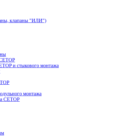
аны, клапаны "ИЛИ")
аны
a CETOP
ETOP и стыкового монтажа
P
ETOP
модульного монтажа
жа CETOP
им