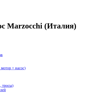
с Marzocchi (Италия)
ов
мотор + насос)
, тросы)
елей