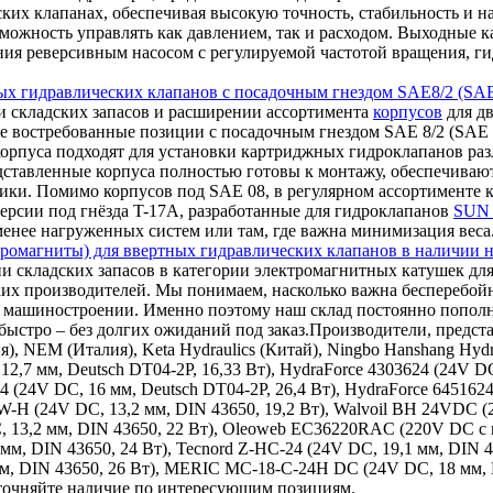
ских клапанах, обеспечивая высокую точность, стабильность и 
ожность управлять как давлением, так и расходом. Выходные кан
ления реверсивным насосом с регулируемой частотой вращения,
ых гидравлических клапанов с посадочным гнездом SAE8/2 (SAE
 складских запасов и расширении ассортимента
корпусов
для дв
е востребованные позиции с посадочным гнездом SAE 8/2 (SAE 0
корпуса подходят для установки картриджных гидроклапанов ра
дставленные корпуса полностью готовы к монтажу, обеспечиваю
ки. Помимо корпусов под SAE 08, в регулярном ассортименте к
ерсии под гнёзда T-17A, разработанные для гидроклапанов
SUN 
 менее нагруженных систем или там, где важна минимизация веса
ромагниты) для ввертных гидравлических клапанов в наличии н
и складских запасов в категории электромагнитных катушек для
ких производителей. Мы понимаем, насколько важна бесперебой
ном машиностроении. Именно поэтому наш склад постоянно поп
ыстро – без долгих ожиданий под заказ.Производители, представ
ия), NEM (Италия), Keta Hydraulics (Китай), Ningbo Hanshang Hy
12,7 мм, Deutsch DT04-2P, 16,33 Вт), HydraForce 4303624 (24V DC
24 (24V DC, 16 мм, Deutsch DT04-2P, 26,4 Вт), HydraForce 645162
9W-H (24V DC, 13,2 мм, DIN 43650, 19,2 Вт), Walvoil BH 24VDC 
, 13,2 мм, DIN 43650, 22 Вт), Oleoweb EC36220RAC (220V DC с в
 мм, DIN 43650, 24 Вт), Tecnord Z-HC-24 (24V DC, 19,1 мм, DIN 
 мм, DIN 43650, 26 Вт), MERIC MC-18-C-24H DC (24V DC, 18 мм,
уточняйте наличие по интересующим позициям.