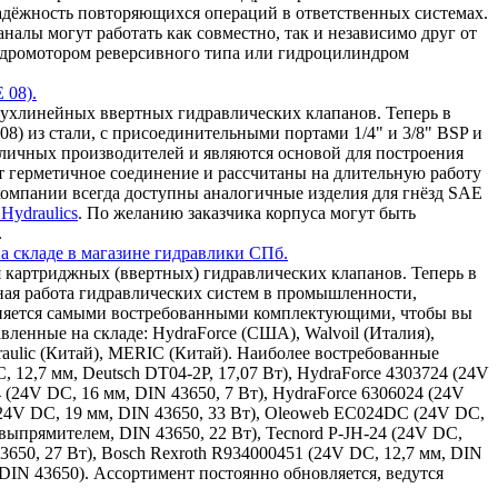
надёжность повторяющихся операций в ответственных системах.
алы могут работать как совместно, так и независимо друг от
 гидромотором реверсивного типа или гидроцилиндром
 08).
ухлинейных ввертных гидравлических клапанов. Теперь в
8) из стали, с присоединительными портами 1/4" и 3/8" BSP и
зличных производителей и являются основой для построения
т герметичное соединение и рассчитаны на длительную работу
омпании всегда доступны аналогичные изделия для гнёзд SAE
Hydraulics
. По желанию заказчика корпуса могут быть
.
а складе в магазине гидравлики СПб.
 картриджных (ввертных) гидравлических клапанов. Теперь в
ная работа гидравлических систем в промышленности,
олняется самыми востребованными комплектующими, чтобы вы
ленные на складе: HydraForce (США), Walvoil (Италия),
draulic (Китай), MERIC (Китай). Наиболее востребованные
, 12,7 мм, Deutsch DT04-2P, 17,07 Вт), HydraForce 4303724 (24V
4 (24V DC, 16 мм, DIN 43650, 7 Вт), HydraForce 6306024 (24V
(24V DC, 19 мм, DIN 43650, 33 Вт), Oleoweb EC024DC (24V DC,
ыпрямителем, DIN 43650, 22 Вт), Tecnord P-JH-24 (24V DC,
43650, 27 Вт), Bosch Rexroth R934000451 (24V DC, 12,7 мм, DIN
 DIN 43650). Ассортимент постоянно обновляется, ведутся