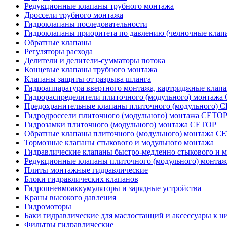
Редукционные клапаны трубного монтажа
Дроссели трубного монтажа
Гидроклапаны последовательности
Гидроклапаны приоритета по давлению (челночные клап
Обратные клапаны
Регуляторы расхода
Делители и делители-сумматоры потока
Концевые клапаны трубного монтажа
Клапаны защиты от разрыва шланга
Гидроаппаратура ввертного монтажа, картриджные клап
Гидрораспределители плиточного (модульного) монтаж
Предохранительные клапаны плиточного (модульного) C
Гидродроссели плиточного (модульного) монтажа CETO
Гидрозамки плиточного (модульного) монтажа CETOP
Обратные клапаны плиточного (модульного) монтажа C
Тормозные клапаны стыкового и модульного монтажа
Гидравлические клапаны быстро-медленно стыкового и 
Редукционные клапаны плиточного (модульного) монта
Плиты монтажные гидравлические
Блоки гидравлических клапанов
Гидропневмоаккумуляторы и зарядные устройства
Краны высокого давления
Гидромоторы
Баки гидравлические для маслостанций и аксессуары к н
Фильтры гидравлические