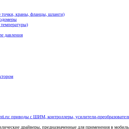
 точки, краны, фланцы, шланги)
ходомеры
 температуры)
ле давления
ктором
ti.ru: приводы с ШИМ, контроллеры, усилители-преобразователи
ические драйверы, предназначенные для применения в мобил