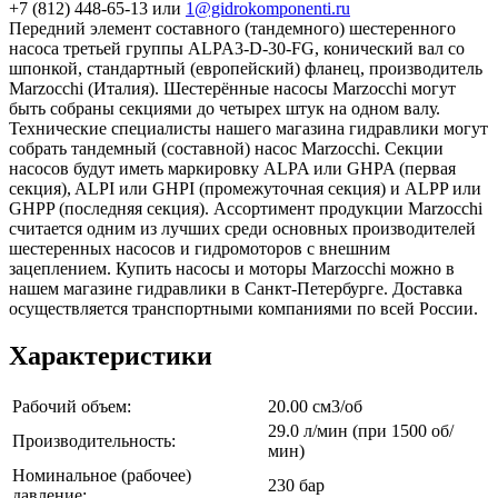
+7 (812) 448-65-13 или
1@gidrokomponenti.ru
Передний элемент составного (тандемного) шестеренного
насоса третьей группы ALPA3-D-30-FG, конический вал со
шпонкой, стандартный (европейский) фланец, производитель
Marzocchi (Италия). Шестерённые насосы Marzocchi могут
быть собраны секциями до четырех штук на одном валу.
Технические специалисты нашего магазина гидравлики могут
собрать тандемный (составной) насос Marzocchi. Секции
насосов будут иметь маркировку ALPA или GHPA (первая
секция), ALPI или GHPI (промежуточная секция) и ALPP или
GHPP (последняя секция). Ассортимент продукции Marzocchi
считается одним из лучших среди основных производителей
шестеренных насосов и гидромоторов с внешним
зацеплением. Купить насосы и моторы Marzocchi можно в
нашем магазине гидравлики в Санкт-Петербурге. Доставка
осуществляется транспортными компаниями по всей России.
Характеристики
Рабочий объем:
20.00 см3/об
29.0 л/мин (при 1500 об/
Производительность:
мин)
Номинальное (рабочее)
230 бар
давление: