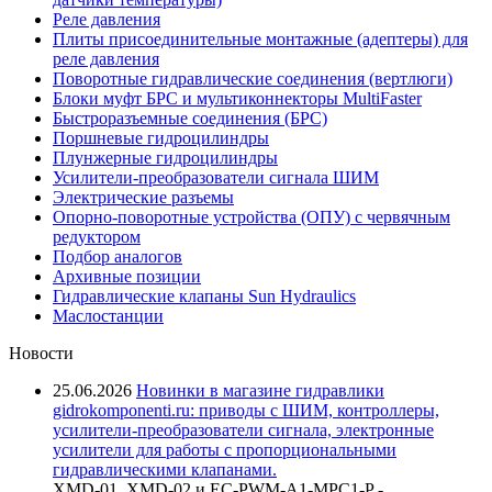
Реле давления
Плиты присоединительные монтажные (адептеры) для
реле давления
Поворотные гидравлические соединения (вертлюги)
Блоки муфт БРС и мультиконнекторы MultiFaster
Быстроразъемные соединения (БРС)
Поршневые гидроцилиндры
Плунжерные гидроцилиндры
Усилители-преобразователи сигнала ШИМ
Электрические разъемы
Опорно-поворотные устройства (ОПУ) с червячным
редуктором
Подбор аналогов
Архивные позиции
Гидравлические клапаны Sun Hydraulics
Маслостанции
Новости
25.06.2026
Новинки в магазине гидравлики
gidrokomponenti.ru: приводы с ШИМ, контроллеры,
усилители-преобразователи сигнала, электронные
усилители для работы с пропорциональными
гидравлическими клапанами.
XMD-01, XMD-02 и EC-PWM-A1-MPC1-P -