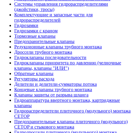
Системы управления гидрораспределителями
(джойстики, тросы)
Комплектующие и запасные части для
гидрораспределителей
Гидрозамки
Гидрозамки с краном
Тормозные клапаны
Предохранительные клапаны
Редукционные клапаны трубного монтажа
Дроссели трубного монтажа
Гидроклапаны последовательности
Гидроклапаны приоритета по давлению (челночные
клапаны, клапаны "ИЛИ")
Обратные клапаны
Регуляторы расхода
Делители и делители-сумматоры потока
Концевые клапаны трубного монтажа
Клапаны защиты от разрыва шланга
Гидроаппаратура ввертного монтажа, картриджные
клапаны
Гидрораспределители плиточного (модульного) монтажa
CETOP
Предохранительные клапаны плиточного (модульного)
CETOP и стыкового монтажа
Гидродроссели плиточного (модульного) монтажа