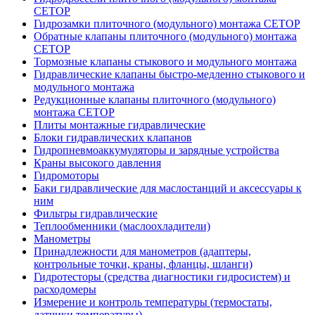
CETOP
Гидрозамки плиточного (модульного) монтажа CETOP
Обратные клапаны плиточного (модульного) монтажа
CETOP
Тормозные клапаны стыкового и модульного монтажа
Гидравлические клапаны быстро-медленно стыкового и
модульного монтажа
Редукционные клапаны плиточного (модульного)
монтажа CETOP
Плиты монтажные гидравлические
Блоки гидравлических клапанов
Гидропневмоаккумуляторы и зарядные устройства
Краны высокого давления
Гидромоторы
Баки гидравлические для маслостанций и аксессуары к
ним
Фильтры гидравлические
Теплообменники (маслоохладители)
Манометры
Принадлежности для манометров (адаптеры,
контрольные точки, краны, фланцы, шланги)
Гидротесторы (средства диагностики гидросистем) и
расходомеры
Измерение и контроль температуры (термостаты,
датчики температуры)