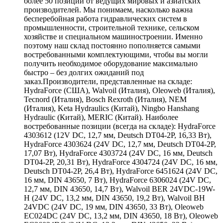
более 50 позиций от ведущих мировых и азиатских
производителей. Мы понимаем, насколько важна
бесперебойная работа гидравлических систем в
промышленности, строительной технике, сельском
хозяйстве и специальном машиностроении. Именно
поэтому наш склад постоянно пополняется самыми
востребованными комплектующими, чтобы вы могли
получить необходимое оборудование максимально
быстро – без долгих ожиданий под
заказ.Производители, представленные на складе:
HydraForce (США), Walvoil (Италия), Oleoweb (Италия),
Tecnord (Италия), Bosch Rexroth (Италия), NEM
(Италия), Keta Hydraulics (Китай), Ningbo Hanshang
Hydraulic (Китай), MERIC (Китай). Наиболее
востребованные позиции (всегда на складе): HydraForce
4303612 (12V DC, 12,7 мм, Deutsch DT04-2P, 16,33 Вт),
HydraForce 4303624 (24V DC, 12,7 мм, Deutsch DT04-2P,
17,07 Вт), HydraForce 4303724 (24V DC, 16 мм, Deutsch
DT04-2P, 20,31 Вт), HydraForce 4304724 (24V DC, 16 мм,
Deutsch DT04-2P, 26,4 Вт), HydraForce 6451624 (24V DC,
16 мм, DIN 43650, 7 Вт), HydraForce 6306024 (24V DC,
12,7 мм, DIN 43650, 14,7 Вт), Walvoil BER 24VDC-19W-
H (24V DC, 13,2 мм, DIN 43650, 19,2 Вт), Walvoil BH
24VDC (24V DC, 19 мм, DIN 43650, 33 Вт), Oleoweb
EC024DC (24V DC, 13,2 мм, DIN 43650, 18 Вт), Oleoweb