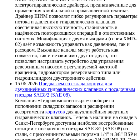
электрогидравлические драйверы, предназначенные для
применения в мобильной и промышленной технике.
Драйвер ШИМ позволяет гибко регулировать параметры
потока и давления в гидравлических клапанах,
обеспечивая высокую точность, стабильность и
надёжность повторяющихся операций в ответственных
системах. Модификация с двумя выходами (серия XMD-
02) даёт возможность управлять как давлением, так и
расходом. Выходные каналы могут работать как
совместно, так и независимо друг от друга, что
позволяет настраивать устройство для управления
реверсивным насосом с регулируемой частотой
вращения, гидромотором реверсивного типа или
гидроцилиндром двустороннего действия.
15.06.2026
Предлагаем со склада корпуса для
двухлинейных гидравлических клапанов с посадочным
гнездом SAE8/2 (SAE 08).
Компания «Гидрокомпоненты.рф» сообщает о
пополнении складских запасов и расширении
ассортимента
корпусов
для двухлинейных ввертных
гидравлических клапанов. Теперь в наличии на складе в
Санкт-Петербурге доступны наиболее востребованные
позиции с посадочным гнездом SAE 8/2 (SAE 08) из
стали, с присоединительными портами 1/4" и 3/8" BSP и
стандартной резьбой под сам клапан 3/4-16UNF-2B. Эти