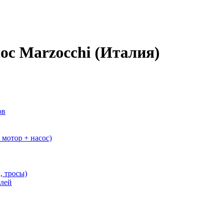
с Marzocchi (Италия)
ов
мотор + насос)
, тросы)
елей