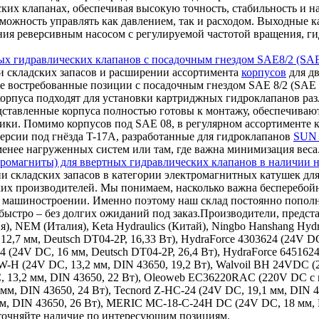
ских клапанах, обеспечивая высокую точность, стабильность и 
ожность управлять как давлением, так и расходом. Выходные кан
ления реверсивным насосом с регулируемой частотой вращения,
ых гидравлических клапанов с посадочным гнездом SAE8/2 (SAE
 складских запасов и расширении ассортимента
корпусов
для дв
е востребованные позиции с посадочным гнездом SAE 8/2 (SAE 0
корпуса подходят для установки картриджных гидроклапанов ра
дставленные корпуса полностью готовы к монтажу, обеспечиваю
ки. Помимо корпусов под SAE 08, в регулярном ассортименте к
ерсии под гнёзда T-17A, разработанные для гидроклапанов
SUN 
 менее нагруженных систем или там, где важна минимизация веса
ромагниты) для ввертных гидравлических клапанов в наличии н
и складских запасов в категории электромагнитных катушек для
ких производителей. Мы понимаем, насколько важна бесперебой
ном машиностроении. Именно поэтому наш склад постоянно поп
ыстро – без долгих ожиданий под заказ.Производители, представ
ия), NEM (Италия), Keta Hydraulics (Китай), Ningbo Hanshang Hy
12,7 мм, Deutsch DT04-2P, 16,33 Вт), HydraForce 4303624 (24V DC
24 (24V DC, 16 мм, Deutsch DT04-2P, 26,4 Вт), HydraForce 645162
9W-H (24V DC, 13,2 мм, DIN 43650, 19,2 Вт), Walvoil BH 24VDC 
, 13,2 мм, DIN 43650, 22 Вт), Oleoweb EC36220RAC (220V DC с в
 мм, DIN 43650, 24 Вт), Tecnord Z-HC-24 (24V DC, 19,1 мм, DIN 
 мм, DIN 43650, 26 Вт), MERIC MC-18-C-24H DC (24V DC, 18 мм,
уточняйте наличие по интересующим позициям.