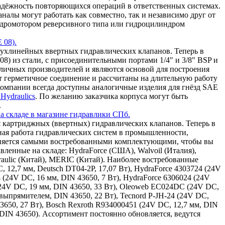
надёжность повторяющихся операций в ответственных системах.
алы могут работать как совместно, так и независимо друг от
 гидромотором реверсивного типа или гидроцилиндром
 08).
ухлинейных ввертных гидравлических клапанов. Теперь в
8) из стали, с присоединительными портами 1/4" и 3/8" BSP и
зличных производителей и являются основой для построения
т герметичное соединение и рассчитаны на длительную работу
омпании всегда доступны аналогичные изделия для гнёзд SAE
Hydraulics
. По желанию заказчика корпуса могут быть
.
а складе в магазине гидравлики СПб.
 картриджных (ввертных) гидравлических клапанов. Теперь в
ная работа гидравлических систем в промышленности,
олняется самыми востребованными комплектующими, чтобы вы
ленные на складе: HydraForce (США), Walvoil (Италия),
draulic (Китай), MERIC (Китай). Наиболее востребованные
, 12,7 мм, Deutsch DT04-2P, 17,07 Вт), HydraForce 4303724 (24V
4 (24V DC, 16 мм, DIN 43650, 7 Вт), HydraForce 6306024 (24V
(24V DC, 19 мм, DIN 43650, 33 Вт), Oleoweb EC024DC (24V DC,
ыпрямителем, DIN 43650, 22 Вт), Tecnord P-JH-24 (24V DC,
43650, 27 Вт), Bosch Rexroth R934000451 (24V DC, 12,7 мм, DIN
 DIN 43650). Ассортимент постоянно обновляется, ведутся