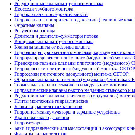
Редукционные клапаны трубного монтажа
Дроссели трубного монтажа
Гидроклапаны последовательности
Гидроклапаны приоритета по давлению (челночные клап
Обратные клапаны
Регуляторы расхода
Делители и делители-сумматоры потока
Концевые клапаны трубного монтажа
Клапаны защиты от разрыва шланга
Гидроаппаратура ввертного монтажа, картриджные клап
Гидрораспределители плиточного (модульного) монтаж
Предохранительные клапаны плиточного (модульного) C
Гидродроссели плиточного (модульного) монтажа CETO
Гидрозамки плиточного (модульного) монтажа CETOP
Обратные клапаны плиточного (модульного) монтажа C
Тормозные клапаны стыкового и модульного монтажа
Гидравлические клапаны быстро-медленно стыкового и 
Редукционные клапаны плиточного (модульного) монта
Плиты монтажные гидравлические
Блоки гидравлических клапанов
Гидропневмоаккумуляторы и зарядные устройства
Краны высокого давления
Гидромоторы
Баки гидравлические для маслостанций и аксессуары к н
Фильтры гидравлические