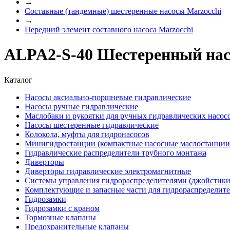
→
Составные (тандемные) шестеренные насосы Marzocchi
→
Передний элемент составного насоса Marzocchi
ALPA2-S-40 Шестеренный насо
Каталог
Насосы аксиально-поршневые гидравлические
Насосы ручные гидравлические
Маслобаки и рукоятки для ручных гидравлических насос
Насосы шестеренные гидравлические
Колокола, муфты для гидронасосов
Минигидростанции (компактные насосные маслостанции 
Гидравлические распределители трубного монтажа
Диверторы
Диверторы гидравлические электромагнитные
Системы управления гидрораспределителями (джойстики
Комплектующие и запасные части для гидрораспределит
Гидрозамки
Гидрозамки с краном
Тормозные клапаны
Предохранительные клапаны