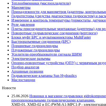
Теплообменники (маслоохладители)
Манометры
Принадлежности для манометров (адаптеры, контрольные
Гидротесторы (средства диагностики гидросистем) и рас
Измерение и контроль температуры (термостаты, датчики
Реле давления
Плиты присоединительные монтажные (адептеры) для ре
Поворотные гидравлические соединения (вертлюги)
Блоки муфт БРС и мультиконнекторы MultiFaster
Быстроразъемные соединения (БРС)
Поршневые гидроцилиндры
Плунжерные гидроцилиндры
Усилители-преобразователи сигнала ШИМ
Электрические разъемы
Опорно-поворотные устройства (ОПУ) с червячным реду
Подбор аналогов
Архивные позиции
Гидравлические клапаны Sun Hydraulics
Маслостанции
Новости
25.06.2026
Новинки в магазине гидравлики gidrokomponen
пропорциональными гидравлическими клапанами.
XMD-01, XMD-02 и EC-PWM-A1-MPC1-P - электрогидравл