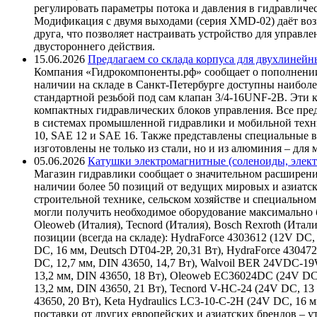
регулировать параметры потока и давления в гидравличе
Модификация с двумя выходами (серия XMD-02) даёт возм
друга, что позволяет настраивать устройство для управ
двустороннего действия.
15.06.2026
Предлагаем со склада корпуса для двухлинейн
Компания «Гидрокомпоненты.рф» сообщает о пополнении
наличии на складе в Санкт-Петербурге доступны наиболе
стандартной резьбой под сам клапан 3/4-16UNF-2B. Эти 
компактных гидравлических блоков управления. Все пре
в системах промышленной гидравлики и мобильной техни
10, SAE 12 и SAE 16. Также представлены специальные в
изготовлены не только из стали, но и из алюминия – для
05.06.2026
Катушки электромагнитные (соленоиды, элект
Магазин гидравлики сообщает о значительном расширени
наличии более 50 позиций от ведущих мировых и азиатс
строительной технике, сельском хозяйстве и специаль
могли получить необходимое оборудование максимально б
Oleoweb (Италия), Tecnord (Италия), Bosch Rexroth (Итал
позиции (всегда на складе): HydraForce 4303612 (12V DC, 
DC, 16 мм, Deutsch DT04-2P, 20,31 Вт), HydraForce 43047
DC, 12,7 мм, DIN 43650, 14,7 Вт), Walvoil BER 24VDC-1
13,2 мм, DIN 43650, 18 Вт), Oleoweb EC36024DC (24V DC
13,2 мм, DIN 43650, 21 Вт), Tecnord V-HC-24 (24V DC, 13
43650, 20 Вт), Keta Hydraulics LC3-10-C-2H (24V DC, 16
поставки от других европейских и азиатских брендов – 