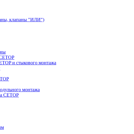
аны, клапаны "ИЛИ")
аны
a CETOP
ETOP и стыкового монтажа
P
ETOP
модульного монтажа
жа CETOP
им