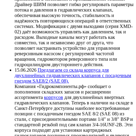
Драйвер ШИМ позволяет гибко регулировать параметры
потока и давления в гидравлических клапанах,
обеспечивая высокую точность, стабильность и
надёжность повторяющихся операций в ответственных
системах. Модификация с двумя выходами (серия XMD-
02) даёт возможность управлять как давлением, так и
расходом. Выходные каналы могут работать как
совместно, так и независимо друг от друга, что
позволяет настраивать устройство для управления
реверсивным насосом с регулируемой частотой
вращения, гидромотором реверсивного типа или
гидроцилиндром двустороннего действия.
15.06.2026
Предлагаем со склада корпуса для
двухлинейных гидравлических клапанов с посадочным
гнездом SAE8/2 (SAE 08).
Компания «Гидрокомпоненты.рф» сообщает о
пополнении складских запасов и расширении
ассортимента
корпусов
для двухлинейных ввертных
гидравлических клапанов. Теперь в наличии на складе в
Санкт-Петербурге доступны наиболее востребованные
позиции с посадочным гнездом SAE 8/2 (SAE 08) из
стали, с присоединительными портами 1/4" и 3/8" BSP и
стандартной резьбой под сам клапан 3/4-16UNF-2B. Эти
корпуса подходят для установки картриджных
гидроклапанов различных производителей и являются