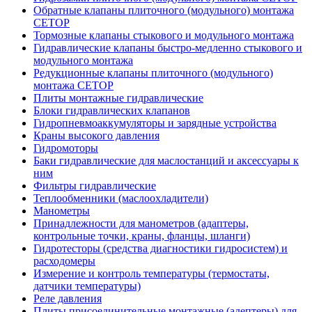
Обратные клапаны плиточного (модульного) монтажа
CETOP
Тормозные клапаны стыкового и модульного монтажа
Гидравлические клапаны быстро-медленно стыкового и
модульного монтажа
Редукционные клапаны плиточного (модульного)
монтажа CETOP
Плиты монтажные гидравлические
Блоки гидравлических клапанов
Гидропневмоаккумуляторы и зарядные устройства
Краны высокого давления
Гидромоторы
Баки гидравлические для маслостанций и аксессуары к
ним
Фильтры гидравлические
Теплообменники (маслоохладители)
Манометры
Принадлежности для манометров (адаптеры,
контрольные точки, краны, фланцы, шланги)
Гидротесторы (средства диагностики гидросистем) и
расходомеры
Измерение и контроль температуры (термостаты,
датчики температуры)
Реле давления
Плиты присоединительные монтажные (адептеры) для