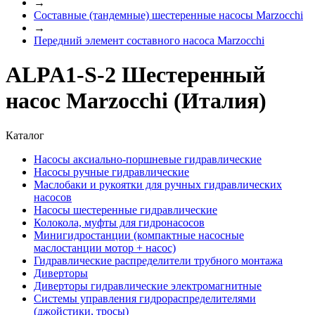
→
Составные (тандемные) шестеренные насосы Marzocchi
→
Передний элемент составного насоса Marzocchi
ALPA1-S-2 Шестеренный
насос Marzocchi (Италия)
Каталог
Насосы аксиально-поршневые гидравлические
Насосы ручные гидравлические
Маслобаки и рукоятки для ручных гидравлических
насосов
Насосы шестеренные гидравлические
Колокола, муфты для гидронасосов
Минигидростанции (компактные насосные
маслостанции мотор + насос)
Гидравлические распределители трубного монтажа
Диверторы
Диверторы гидравлические электромагнитные
Системы управления гидрораспределителями
(джойстики, тросы)