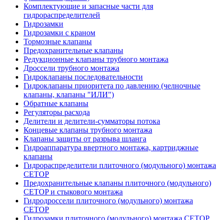
Комплектующие и запасные части для
гидрораспределителей
Гидрозамки
Гидрозамки с краном
Тормозные клапаны
Предохранительные клапаны
Редукционные клапаны трубного монтажа
Дроссели трубного монтажа
Гидроклапаны последовательности
Гидроклапаны приоритета по давлению (челночные
клапаны, клапаны "ИЛИ")
Обратные клапаны
Регуляторы расхода
Делители и делители-сумматоры потока
Концевые клапаны трубного монтажа
Клапаны защиты от разрыва шланга
Гидроаппаратура ввертного монтажа, картриджные
клапаны
Гидрораспределители плиточного (модульного) монтажa
CETOP
Предохранительные клапаны плиточного (модульного)
CETOP и стыкового монтажа
Гидродроссели плиточного (модульного) монтажа
CETOP
Гидрозамки плиточного (модульного) монтажа CETOP