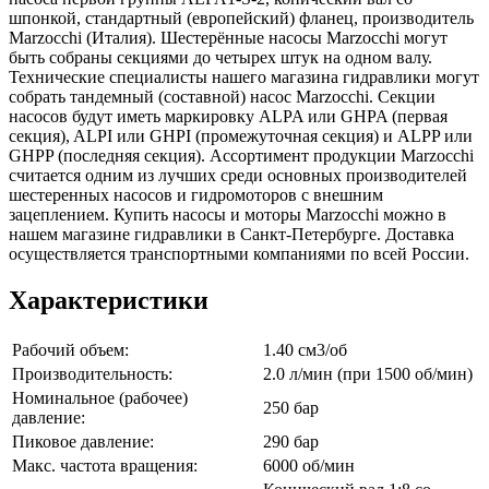
шпонкой, стандартный (европейский) фланец, производитель
Marzocchi (Италия). Шестерённые насосы Marzocchi могут
быть собраны секциями до четырех штук на одном валу.
Технические специалисты нашего магазина гидравлики могут
собрать тандемный (составной) насос Marzocchi. Секции
насосов будут иметь маркировку ALPA или GHPA (первая
секция), ALPI или GHPI (промежуточная секция) и ALPP или
GHPP (последняя секция). Ассортимент продукции Marzocchi
считается одним из лучших среди основных производителей
шестеренных насосов и гидромоторов с внешним
зацеплением. Купить насосы и моторы Marzocchi можно в
нашем магазине гидравлики в Санкт-Петербурге. Доставка
осуществляется транспортными компаниями по всей России.
Характеристики
Рабочий объем:
1.40 см3/об
Производительность:
2.0 л/мин (при 1500 об/мин)
Номинальное (рабочее)
250 бар
давление:
Пиковое давление:
290 бар
Макс. частота вращения:
6000 об/мин