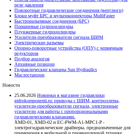
реле давления
Поворотные гидравлические соединения (вертлюги)
Блоки муфт БРС и мультиконнекторы MultiFaster
Быстроразъемные соединения (БРС)
Поршневые гидроцилиндры
Плунжерные гидроцилиндры
Усилители-преобразователи сигнала ШИМ
Электрические разъемы
Опорно-поворотные устройства (ОПУ) с червячным
редуктором
Подбор аналогов
Архивные позиции
Гидравлические клапаны Sun Hydraulics
Маслостанции
Новости
25.06.2026
Новинки в магазине гидравлики
gidrokomponenti.ru: приводы с ШИМ, контроллеры,
усилители-преобразователи сигнала, электронные
усилители для работы с пропорциональными
гидравлическими клапанами.
XMD-01, XMD-02 и EC-PWM-A1-MPC1-P -
электрогидравлические драйверы, предназначенные для
применения в мобильной и промышленной технике.