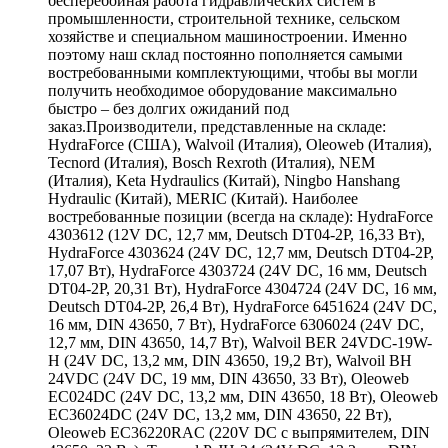
бесперебойная работа гидравлических систем в
промышленности, строительной технике, сельском
хозяйстве и специальном машиностроении. Именно
поэтому наш склад постоянно пополняется самыми
востребованными комплектующими, чтобы вы могли
получить необходимое оборудование максимально
быстро – без долгих ожиданий под
заказ.Производители, представленные на складе:
HydraForce (США), Walvoil (Италия), Oleoweb (Италия),
Tecnord (Италия), Bosch Rexroth (Италия), NEM
(Италия), Keta Hydraulics (Китай), Ningbo Hanshang
Hydraulic (Китай), MERIC (Китай). Наиболее
востребованные позиции (всегда на складе): HydraForce
4303612 (12V DC, 12,7 мм, Deutsch DT04-2P, 16,33 Вт),
HydraForce 4303624 (24V DC, 12,7 мм, Deutsch DT04-2P,
17,07 Вт), HydraForce 4303724 (24V DC, 16 мм, Deutsch
DT04-2P, 20,31 Вт), HydraForce 4304724 (24V DC, 16 мм,
Deutsch DT04-2P, 26,4 Вт), HydraForce 6451624 (24V DC,
16 мм, DIN 43650, 7 Вт), HydraForce 6306024 (24V DC,
12,7 мм, DIN 43650, 14,7 Вт), Walvoil BER 24VDC-19W-
H (24V DC, 13,2 мм, DIN 43650, 19,2 Вт), Walvoil BH
24VDC (24V DC, 19 мм, DIN 43650, 33 Вт), Oleoweb
EC024DC (24V DC, 13,2 мм, DIN 43650, 18 Вт), Oleoweb
EC36024DC (24V DC, 13,2 мм, DIN 43650, 22 Вт),
Oleoweb EC36220RAC (220V DC с выпрямителем, DIN