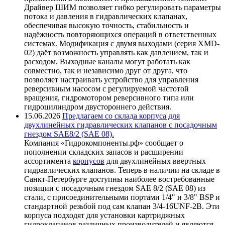
Драйвер ШИМ позволяет гибко регулировать параметры
потока и давления в гидравлических клапанах,
обеспечивая высокую точность, стабильность и
надёжность повторяющихся операций в ответственных
системах. Модификация с двумя выходами (серия XMD-
02) даёт возможность управлять как давлением, так и
расходом. Выходные каналы могут работать как
совместно, так и независимо друг от друга, что
позволяет настраивать устройство для управления
реверсивным насосом с регулируемой частотой
вращения, гидромотором реверсивного типа или
гидроцилиндром двустороннего действия.
15.06.2026
Предлагаем со склада корпуса для
двухлинейных гидравлических клапанов с посадочным
гнездом SAE8/2 (SAE 08).
Компания «Гидрокомпоненты.рф» сообщает о
пополнении складских запасов и расширении
ассортимента
корпусов
для двухлинейных ввертных
гидравлических клапанов. Теперь в наличии на складе в
Санкт-Петербурге доступны наиболее востребованные
позиции с посадочным гнездом SAE 8/2 (SAE 08) из
стали, с присоединительными портами 1/4" и 3/8" BSP и
стандартной резьбой под сам клапан 3/4-16UNF-2B. Эти
корпуса подходят для установки картриджных
гидроклапанов различных производителей и являются