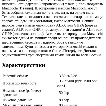
шпонкой, стандартный (европейский) фланец, производитель
Marzocchi (Италия). Шестерённые насосы Marzocchi могут
быть собраны секциями до четырех штук на одном валу.
Технические специалисты нашего магазина гидравлики могут
собрать тандемный (составной) насос Marzocchi. Секции
насосов будут иметь маркировку ALPA или GHPA (первая
секция), ALPI или GHPI (промежуточная секция) и ALPP или
GHPP (последняя секция). Ассортимент продукции Marzocchi
считается одним из лучших среди основных производителей
шестеренных насосов и гидромоторов с внешним
зацеплением. Купить насосы и моторы Marzocchi можно в
нашем магазине гидравлики в Санкт-Петербурге. Доставка
осуществляется транспортными компаниями по всей России.
Характеристики
Рабочий объем:
13.80 см3/об
19.7 л/мин (при 1500 об/
Производительность:
мин)
Номинальное (рабочее)
150 бар
давление:
Пиковое давление:
180 бар
Макс. частота вращения:
1800 об/мин