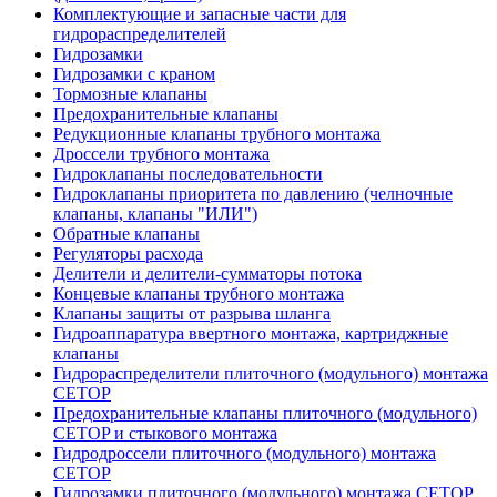
Комплектующие и запасные части для
гидрораспределителей
Гидрозамки
Гидрозамки с краном
Тормозные клапаны
Предохранительные клапаны
Редукционные клапаны трубного монтажа
Дроссели трубного монтажа
Гидроклапаны последовательности
Гидроклапаны приоритета по давлению (челночные
клапаны, клапаны "ИЛИ")
Обратные клапаны
Регуляторы расхода
Делители и делители-сумматоры потока
Концевые клапаны трубного монтажа
Клапаны защиты от разрыва шланга
Гидроаппаратура ввертного монтажа, картриджные
клапаны
Гидрораспределители плиточного (модульного) монтажa
CETOP
Предохранительные клапаны плиточного (модульного)
CETOP и стыкового монтажа
Гидродроссели плиточного (модульного) монтажа
CETOP
Гидрозамки плиточного (модульного) монтажа CETOP