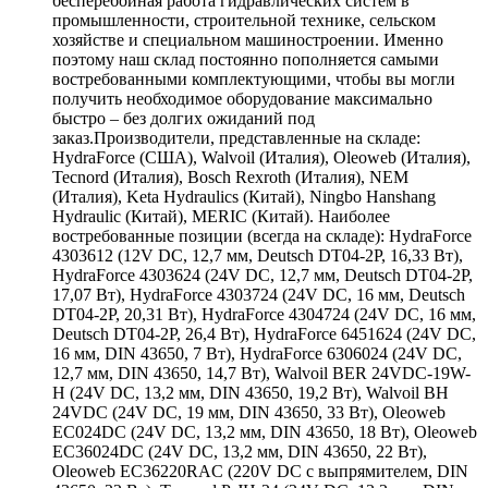
бесперебойная работа гидравлических систем в
промышленности, строительной технике, сельском
хозяйстве и специальном машиностроении. Именно
поэтому наш склад постоянно пополняется самыми
востребованными комплектующими, чтобы вы могли
получить необходимое оборудование максимально
быстро – без долгих ожиданий под
заказ.Производители, представленные на складе:
HydraForce (США), Walvoil (Италия), Oleoweb (Италия),
Tecnord (Италия), Bosch Rexroth (Италия), NEM
(Италия), Keta Hydraulics (Китай), Ningbo Hanshang
Hydraulic (Китай), MERIC (Китай). Наиболее
востребованные позиции (всегда на складе): HydraForce
4303612 (12V DC, 12,7 мм, Deutsch DT04-2P, 16,33 Вт),
HydraForce 4303624 (24V DC, 12,7 мм, Deutsch DT04-2P,
17,07 Вт), HydraForce 4303724 (24V DC, 16 мм, Deutsch
DT04-2P, 20,31 Вт), HydraForce 4304724 (24V DC, 16 мм,
Deutsch DT04-2P, 26,4 Вт), HydraForce 6451624 (24V DC,
16 мм, DIN 43650, 7 Вт), HydraForce 6306024 (24V DC,
12,7 мм, DIN 43650, 14,7 Вт), Walvoil BER 24VDC-19W-
H (24V DC, 13,2 мм, DIN 43650, 19,2 Вт), Walvoil BH
24VDC (24V DC, 19 мм, DIN 43650, 33 Вт), Oleoweb
EC024DC (24V DC, 13,2 мм, DIN 43650, 18 Вт), Oleoweb
EC36024DC (24V DC, 13,2 мм, DIN 43650, 22 Вт),
Oleoweb EC36220RAC (220V DC с выпрямителем, DIN