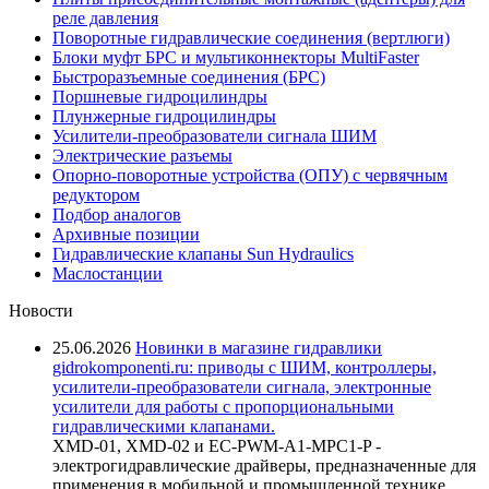
реле давления
Поворотные гидравлические соединения (вертлюги)
Блоки муфт БРС и мультиконнекторы MultiFaster
Быстроразъемные соединения (БРС)
Поршневые гидроцилиндры
Плунжерные гидроцилиндры
Усилители-преобразователи сигнала ШИМ
Электрические разъемы
Опорно-поворотные устройства (ОПУ) с червячным
редуктором
Подбор аналогов
Архивные позиции
Гидравлические клапаны Sun Hydraulics
Маслостанции
Новости
25.06.2026
Новинки в магазине гидравлики
gidrokomponenti.ru: приводы с ШИМ, контроллеры,
усилители-преобразователи сигнала, электронные
усилители для работы с пропорциональными
гидравлическими клапанами.
XMD-01, XMD-02 и EC-PWM-A1-MPC1-P -
электрогидравлические драйверы, предназначенные для
применения в мобильной и промышленной технике.