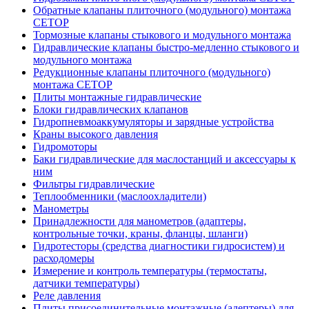
Обратные клапаны плиточного (модульного) монтажа
CETOP
Тормозные клапаны стыкового и модульного монтажа
Гидравлические клапаны быстро-медленно стыкового и
модульного монтажа
Редукционные клапаны плиточного (модульного)
монтажа CETOP
Плиты монтажные гидравлические
Блоки гидравлических клапанов
Гидропневмоаккумуляторы и зарядные устройства
Краны высокого давления
Гидромоторы
Баки гидравлические для маслостанций и аксессуары к
ним
Фильтры гидравлические
Теплообменники (маслоохладители)
Манометры
Принадлежности для манометров (адаптеры,
контрольные точки, краны, фланцы, шланги)
Гидротесторы (средства диагностики гидросистем) и
расходомеры
Измерение и контроль температуры (термостаты,
датчики температуры)
Реле давления
Плиты присоединительные монтажные (адептеры) для