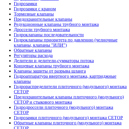
Гидрозамки
Гидрозамки с краном
Тормозные клапаны
Предохранительные клапаны
Редукционные клапаны трубного монтажа
Дроссели трубного монтажа
Гидроклапаны последовательности
Гидроклапаны приоритета по давлению (челночные
клапаны, клапаны "ИЛИ")
Обратные клапаны
Регуляторы расхода
Делители и делители-сумматоры потока
Концевые клапаны трубного монтажа
Клапаны защиты от разрыва шланга
Гидроаппаратура ввертного монтажа, картриджные
клапаны
Гидрораспределители плиточного (модульного) монтажa
CETOP
Предохранительные клапаны плиточного (модульного)
CETOP и стыкового монтажа
Гидродроссели плиточного (модульного) монтажа
CETOP
Гидрозамки плиточного (модульного) монтажа CETOP
Обратные клапаны плиточного (модульного) монтажа
CETOP