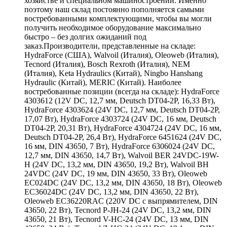
хозяйстве и специальном машиностроении. Именно
поэтому наш склад постоянно пополняется самыми
востребованными комплектующими, чтобы вы могли
получить необходимое оборудование максимально
быстро – без долгих ожиданий под
заказ.Производители, представленные на складе:
HydraForce (США), Walvoil (Италия), Oleoweb (Италия),
Tecnord (Италия), Bosch Rexroth (Италия), NEM
(Италия), Keta Hydraulics (Китай), Ningbo Hanshang
Hydraulic (Китай), MERIC (Китай). Наиболее
востребованные позиции (всегда на складе): HydraForce
4303612 (12V DC, 12,7 мм, Deutsch DT04-2P, 16,33 Вт),
HydraForce 4303624 (24V DC, 12,7 мм, Deutsch DT04-2P,
17,07 Вт), HydraForce 4303724 (24V DC, 16 мм, Deutsch
DT04-2P, 20,31 Вт), HydraForce 4304724 (24V DC, 16 мм,
Deutsch DT04-2P, 26,4 Вт), HydraForce 6451624 (24V DC,
16 мм, DIN 43650, 7 Вт), HydraForce 6306024 (24V DC,
12,7 мм, DIN 43650, 14,7 Вт), Walvoil BER 24VDC-19W-
H (24V DC, 13,2 мм, DIN 43650, 19,2 Вт), Walvoil BH
24VDC (24V DC, 19 мм, DIN 43650, 33 Вт), Oleoweb
EC024DC (24V DC, 13,2 мм, DIN 43650, 18 Вт), Oleoweb
EC36024DC (24V DC, 13,2 мм, DIN 43650, 22 Вт),
Oleoweb EC36220RAC (220V DC с выпрямителем, DIN
43650, 22 Вт), Tecnord P-JH-24 (24V DC, 13,2 мм, DIN
43650, 21 Вт), Tecnord V-HC-24 (24V DC, 13 мм, DIN