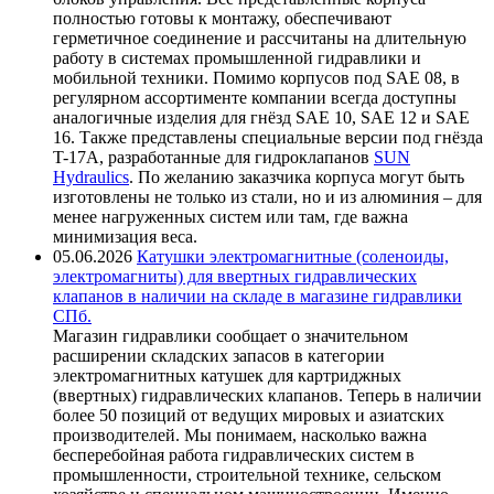
полностью готовы к монтажу, обеспечивают
герметичное соединение и рассчитаны на длительную
работу в системах промышленной гидравлики и
мобильной техники. Помимо корпусов под SAE 08, в
регулярном ассортименте компании всегда доступны
аналогичные изделия для гнёзд SAE 10, SAE 12 и SAE
16. Также представлены специальные версии под гнёзда
T-17A, разработанные для гидроклапанов
SUN
Hydraulics
. По желанию заказчика корпуса могут быть
изготовлены не только из стали, но и из алюминия – для
менее нагруженных систем или там, где важна
минимизация веса.
05.06.2026
Катушки электромагнитные (соленоиды,
электромагниты) для ввертных гидравлических
клапанов в наличии на складе в магазине гидравлики
СПб.
Магазин гидравлики сообщает о значительном
расширении складских запасов в категории
электромагнитных катушек для картриджных
(ввертных) гидравлических клапанов. Теперь в наличии
более 50 позиций от ведущих мировых и азиатских
производителей. Мы понимаем, насколько важна
бесперебойная работа гидравлических систем в
промышленности, строительной технике, сельском