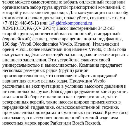
также можете самостоятельно забрать оплаченный товар или
организовать забор груза другой транспортной компанией, с
которой у вас заключен договор. Для консультации по способу,
стоимости и срокам доставки, пожалуйста, свяжитесь с нами
+7 (812) 448-65-13 или
1@gidrokomponenti.ru
X2P6101EQPA (XV-2P/34) Насос шестеренный 34,2 см3
второй группы, конический вал со шпонкой, стандартный
(европейский) фланец, левое вращение, порты под фланцы,
150 бар (Vivoil Oleodinamica Vivolo, Италия). Итальянский
бренд Vivoil, более известный под именем Vivolo, с 1985 года
выпускает надёжные шестерёнчатые гидравлические агрегаты
внешнего зацепления. Эти устройства славятся своей
универсальностью и выносливостью. Компания предлагает
несколько размерных рядов (групп) разной
производительности, что позволяет выбрать подходящий
вариант для самых разных задач. Продукция Vivolo
рассчитана на эксплуатацию в условиях высокого давления и
интенсивных нагрузок. Благодаря продуманной конструкции,
итальянской сборке и наличию как нереверсивных, так и
реверсивных версий, такие насосы широко применяются в
передвижной гидравлике, сельскохозяйственной технике,
промышленных домкратах и смазочных системах. Кроме того,
они зачастую выступают полноценной заменой изделиям
известных марок вроде Parker или Bosch Rexroth.