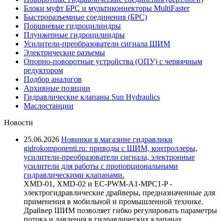
Блоки муфт БРС и мультиконнекторы MultiFaster
Быстроразъемные соединения (БРС)
Поршневые гидроцилиндры
Плунжерные гидроцилиндры
Усилители-преобразователи сигнала ШИМ
Электрические разъемы
Опорно-поворотные устройства (ОПУ) с червячным
редуктором
Подбор аналогов
Архивные позиции
Гидравлические клапаны Sun Hydraulics
Маслостанции
Новости
25.06.2026
Новинки в магазине гидравлики
gidrokomponenti.ru: приводы с ШИМ, контроллеры,
усилители-преобразователи сигнала, электронные
усилители для работы с пропорциональными
гидравлическими клапанами.
XMD-01, XMD-02 и EC-PWM-A1-MPC1-P -
электрогидравлические драйверы, предназначенные для
применения в мобильной и промышленной технике.
Драйвер ШИМ позволяет гибко регулировать параметры
потока и давления в гидравлических клапанах,