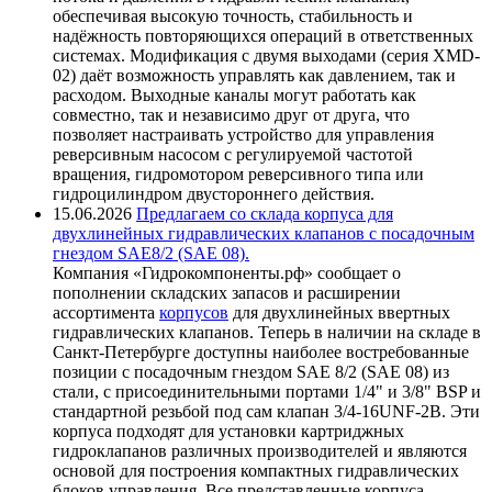
обеспечивая высокую точность, стабильность и
надёжность повторяющихся операций в ответственных
системах. Модификация с двумя выходами (серия XMD-
02) даёт возможность управлять как давлением, так и
расходом. Выходные каналы могут работать как
совместно, так и независимо друг от друга, что
позволяет настраивать устройство для управления
реверсивным насосом с регулируемой частотой
вращения, гидромотором реверсивного типа или
гидроцилиндром двустороннего действия.
15.06.2026
Предлагаем со склада корпуса для
двухлинейных гидравлических клапанов с посадочным
гнездом SAE8/2 (SAE 08).
Компания «Гидрокомпоненты.рф» сообщает о
пополнении складских запасов и расширении
ассортимента
корпусов
для двухлинейных ввертных
гидравлических клапанов. Теперь в наличии на складе в
Санкт-Петербурге доступны наиболее востребованные
позиции с посадочным гнездом SAE 8/2 (SAE 08) из
стали, с присоединительными портами 1/4" и 3/8" BSP и
стандартной резьбой под сам клапан 3/4-16UNF-2B. Эти
корпуса подходят для установки картриджных
гидроклапанов различных производителей и являются
основой для построения компактных гидравлических
блоков управления. Все представленные корпуса