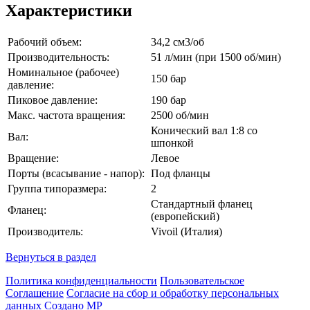
Характеристики
Рабочий объем:
34,2 см3/об
Производительность:
51 л/мин (при 1500 об/мин)
Номинальное (рабочее)
150 бар
давление:
Пиковое давление:
190 бар
Макс. частота вращения:
2500 об/мин
Конический вал 1:8 со
Вал:
шпонкой
Вращение:
Левое
Порты (всасывание - напор):
Под фланцы
Группа типоразмера:
2
Стандартный фланец
Фланец:
(европейский)
Производитель:
Vivoil (Италия)
Вернуться в раздел
Политика конфиденциальности
Пользовательское
Соглашение
Согласие на сбор и обработку персональных
данных
Создано МР