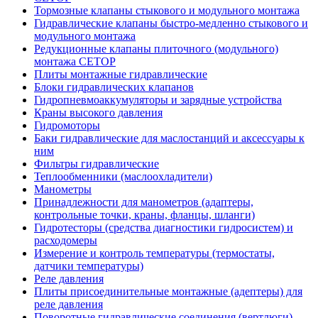
Тормозные клапаны стыкового и модульного монтажа
Гидравлические клапаны быстро-медленно стыкового и
модульного монтажа
Редукционные клапаны плиточного (модульного)
монтажа CETOP
Плиты монтажные гидравлические
Блоки гидравлических клапанов
Гидропневмоаккумуляторы и зарядные устройства
Краны высокого давления
Гидромоторы
Баки гидравлические для маслостанций и аксессуары к
ним
Фильтры гидравлические
Теплообменники (маслоохладители)
Манометры
Принадлежности для манометров (адаптеры,
контрольные точки, краны, фланцы, шланги)
Гидротесторы (средства диагностики гидросистем) и
расходомеры
Измерение и контроль температуры (термостаты,
датчики температуры)
Реле давления
Плиты присоединительные монтажные (адептеры) для
реле давления
Поворотные гидравлические соединения (вертлюги)