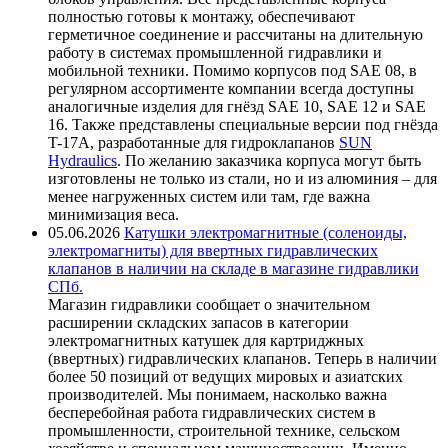
полностью готовы к монтажу, обеспечивают
герметичное соединение и рассчитаны на длительную
работу в системах промышленной гидравлики и
мобильной техники. Помимо корпусов под SAE 08, в
регулярном ассортименте компании всегда доступны
аналогичные изделия для гнёзд SAE 10, SAE 12 и SAE
16. Также представлены специальные версии под гнёзда
T-17A, разработанные для гидроклапанов
SUN
Hydraulics
. По желанию заказчика корпуса могут быть
изготовлены не только из стали, но и из алюминия – для
менее нагруженных систем или там, где важна
минимизация веса.
05.06.2026
Катушки электромагнитные (соленоиды,
электромагниты) для ввертных гидравлических
клапанов в наличии на складе в магазине гидравлики
СПб.
Магазин гидравлики сообщает о значительном
расширении складских запасов в категории
электромагнитных катушек для картриджных
(ввертных) гидравлических клапанов. Теперь в наличии
более 50 позиций от ведущих мировых и азиатских
производителей. Мы понимаем, насколько важна
бесперебойная работа гидравлических систем в
промышленности, строительной технике, сельском