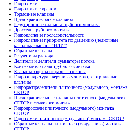
Гидрозамки
Гидрозамки с краном
Тормозные клапаны
Предохранительные клапаны
Редукционные клапаны трубного монтажа
Дроссели трубного монтажа
Гидроклапаны последовательности
Гидроклапаны приоритета по давлению (челночные
клапаны, клапаны "ИЛИ")
Обратные клапаны
Регуляторы расхода
Делители и делители-сумматоры потока
Концевые клапаны трубного монтажа
Клапаны защиты от разрыва шланга
Гидроаппаратура ввертного монтажа, картриджные
клапаны
Гидрораспределители плиточного (модульного) монтажa
CETOP
Предохранительные клапаны плиточного (модульного)
CETOP и стыкового монтажа
Гидродроссели плиточного (модульного) монтажа
CETOP
Гидрозамки плиточного (модульного) монтажа CETOP
Обратные клапаны плиточного (модульного) монтажа
CETOP