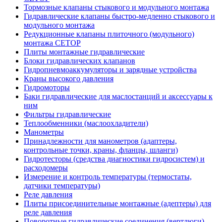
Тормозные клапаны стыкового и модульного монтажа
Гидравлические клапаны быстро-медленно стыкового и
модульного монтажа
Редукционные клапаны плиточного (модульного)
монтажа CETOP
Плиты монтажные гидравлические
Блоки гидравлических клапанов
Гидропневмоаккумуляторы и зарядные устройства
Краны высокого давления
Гидромоторы
Баки гидравлические для маслостанций и аксессуары к
ним
Фильтры гидравлические
Теплообменники (маслоохладители)
Манометры
Принадлежности для манометров (адаптеры,
контрольные точки, краны, фланцы, шланги)
Гидротесторы (средства диагностики гидросистем) и
расходомеры
Измерение и контроль температуры (термостаты,
датчики температуры)
Реле давления
Плиты присоединительные монтажные (адептеры) для
реле давления
Поворотные гидравлические соединения (вертлюги)