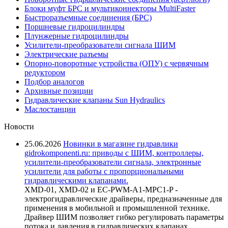
Блоки муфт БРС и мультиконнекторы MultiFaster
Быстроразъемные соединения (БРС)
Поршневые гидроцилиндры
Плунжерные гидроцилиндры
Усилители-преобразователи сигнала ШИМ
Электрические разъемы
Опорно-поворотные устройства (ОПУ) с червячным
редуктором
Подбор аналогов
Архивные позиции
Гидравлические клапаны Sun Hydraulics
Маслостанции
Новости
25.06.2026
Новинки в магазине гидравлики
gidrokomponenti.ru: приводы с ШИМ, контроллеры,
усилители-преобразователи сигнала, электронные
усилители для работы с пропорциональными
гидравлическими клапанами.
XMD-01, XMD-02 и EC-PWM-A1-MPC1-P -
электрогидравлические драйверы, предназначенные для
применения в мобильной и промышленной технике.
Драйвер ШИМ позволяет гибко регулировать параметры
потока и давления в гидравлических клапанах,