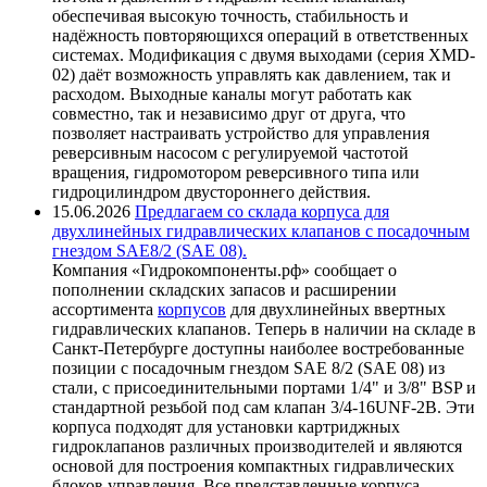
обеспечивая высокую точность, стабильность и
надёжность повторяющихся операций в ответственных
системах. Модификация с двумя выходами (серия XMD-
02) даёт возможность управлять как давлением, так и
расходом. Выходные каналы могут работать как
совместно, так и независимо друг от друга, что
позволяет настраивать устройство для управления
реверсивным насосом с регулируемой частотой
вращения, гидромотором реверсивного типа или
гидроцилиндром двустороннего действия.
15.06.2026
Предлагаем со склада корпуса для
двухлинейных гидравлических клапанов с посадочным
гнездом SAE8/2 (SAE 08).
Компания «Гидрокомпоненты.рф» сообщает о
пополнении складских запасов и расширении
ассортимента
корпусов
для двухлинейных ввертных
гидравлических клапанов. Теперь в наличии на складе в
Санкт-Петербурге доступны наиболее востребованные
позиции с посадочным гнездом SAE 8/2 (SAE 08) из
стали, с присоединительными портами 1/4" и 3/8" BSP и
стандартной резьбой под сам клапан 3/4-16UNF-2B. Эти
корпуса подходят для установки картриджных
гидроклапанов различных производителей и являются
основой для построения компактных гидравлических
блоков управления. Все представленные корпуса