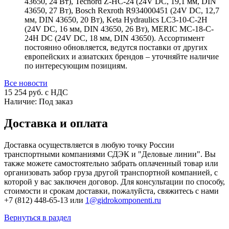
43650, 24 Вт), Tecnord Z-HC-24 (24V DC, 19,1 мм, DIN
43650, 27 Вт), Bosch Rexroth R934000451 (24V DC, 12,7
мм, DIN 43650, 20 Вт), Keta Hydraulics LC3-10-C-2H
(24V DC, 16 мм, DIN 43650, 26 Вт), MERIC MC-18-C-
24H DC (24V DC, 18 мм, DIN 43650). Ассортимент
постоянно обновляется, ведутся поставки от других
европейских и азиатских брендов – уточняйте наличие
по интересующим позициям.
Все новости
15 254
руб. с НДС
Наличие:
Под заказ
Доставка и оплата
Доставка осуществляется в любую точку России
транспортными компаниями СДЭК и "Деловые линии". Вы
также можете самостоятельно забрать оплаченный товар или
организовать забор груза другой транспортной компанией, с
которой у вас заключен договор. Для консультации по способу,
стоимости и срокам доставки, пожалуйста, свяжитесь с нами
+7 (812) 448-65-13 или
1@gidrokomponenti.ru
Вернуться в раздел