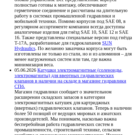
полностью готовы к монтажу, обеспечивают
герметичное соединение и рассчитаны на длительную
работу в системах промышленной гидравлики и
мобильной техники. Помимо корпусов под SAE 08, в
регулярном ассортименте компании всегда доступны
аналогичные изделия для гнёзд SAE 10, SAE 12 и SAE
16. Также представлены специальные версии под гнёзда
T-17A, разработанные для гидроклапанов
SUN
Hydraulics
. По желанию заказчика корпуса могут быть
изготовлены не только из стали, но и из алюминия – для
менее нагруженных систем или там, где важна
минимизация веса.
05.06.2026
Катушки электромагнитные (соленоиды,
электромагниты) для ввертных гидравлических
клапанов в наличии на складе в магазине гидравлики
СПб.
Магазин гидравлики сообщает о значительном
расширении складских запасов в категории
электромагнитных катушек для картриджных
(ввертных) гидравлических клапанов. Теперь в наличии
более 50 позиций от ведущих мировых и азиатских
производителей. Мы понимаем, насколько важна
бесперебойная работа гидравлических систем в
промышленности, строительной технике, сельском