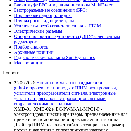
Блоки муфт БРС и мультиконнекторы MultiFaster
Быстроразъемные соединения (БРС)
Поршневые гидроцилиндры
Плунжерные гидроцилиндры
Усилители-преобразователи сигнала ШИМ
Электрические разъемы
Опорно-поворотные устройства (ОПУ) с червячным
редуктором
Подбор аналогов
Архивные позиции
Гидравлические клапаны Sun Hydraulics
Маслостанции
Новости
25.06.2026
Новинки в магазине гидравлики
gidrokomponenti.ru: приводы с ШИМ, контроллеры,
усилители-преобразователи сигнала, электронные
усилители для работы с пропорциональными
гидравлическими клапанами.
XMD-01, XMD-02 и EC-PWM-A1-MPC1-P -
электрогидравлические драйверы, предназначенные для
применения в мобильной и промышленной технике.
Драйвер ШИМ позволяет гибко регулировать параметры
потока и давления в гидравлических клапанах,