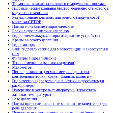
Тормозные клапаны стыкового и модульного монтажа
Гидравлические клапаны быстро-медленно стыкового и
модульного монтажа
Редукционные клапаны плиточного (модульного)
монтажа CETOP
Плиты монтажные гидравлические
Блоки гидравлических клапанов
Гидропневмоаккумуляторы и зарядные устройства
Краны высокого давления
Гидромоторы
Баки гидравлические для маслостанций и аксессуары к
ним
Фильтры гидравлические
Теплообменники (маслоохладители)
Манометры
Принадлежности для манометров (адаптеры,
контрольные точки, краны, фланцы, шланги)
Гидротесторы (средства диагностики гидросистем) и
расходомеры
Измерение и контроль температуры (термостаты,
датчики температуры)
Реле давления
Плиты присоединительные монтажные (адептеры) для
реле давления
Поворотные гидравлические соединения (вертлюги)