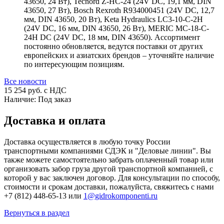
43650, 24 Вт), Tecnord Z-HC-24 (24V DC, 19,1 мм, DIN
43650, 27 Вт), Bosch Rexroth R934000451 (24V DC, 12,7
мм, DIN 43650, 20 Вт), Keta Hydraulics LC3-10-C-2H
(24V DC, 16 мм, DIN 43650, 26 Вт), MERIC MC-18-C-
24H DC (24V DC, 18 мм, DIN 43650). Ассортимент
постоянно обновляется, ведутся поставки от других
европейских и азиатских брендов – уточняйте наличие
по интересующим позициям.
Все новости
15 254
руб. с НДС
Наличие:
Под заказ
Доставка и оплата
Доставка осуществляется в любую точку России
транспортными компаниями СДЭК и "Деловые линии". Вы
также можете самостоятельно забрать оплаченный товар или
организовать забор груза другой транспортной компанией, с
которой у вас заключен договор. Для консультации по способу,
стоимости и срокам доставки, пожалуйста, свяжитесь с нами
+7 (812) 448-65-13 или
1@gidrokomponenti.ru
Вернуться в раздел