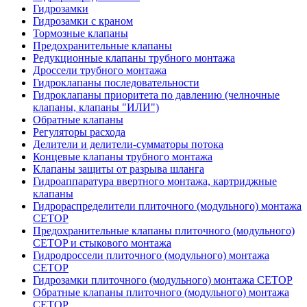
Гидрозамки
Гидрозамки с краном
Тормозные клапаны
Предохранительные клапаны
Редукционные клапаны трубного монтажа
Дроссели трубного монтажа
Гидроклапаны последовательности
Гидроклапаны приоритета по давлению (челночные
клапаны, клапаны "ИЛИ")
Обратные клапаны
Регуляторы расхода
Делители и делители-сумматоры потока
Концевые клапаны трубного монтажа
Клапаны защиты от разрыва шланга
Гидроаппаратура ввертного монтажа, картриджные
клапаны
Гидрораспределители плиточного (модульного) монтажa
CETOP
Предохранительные клапаны плиточного (модульного)
CETOP и стыкового монтажа
Гидродроссели плиточного (модульного) монтажа
CETOP
Гидрозамки плиточного (модульного) монтажа CETOP
Обратные клапаны плиточного (модульного) монтажа
CETOP