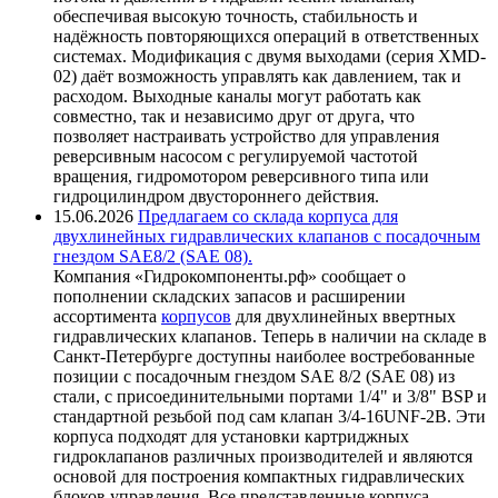
обеспечивая высокую точность, стабильность и
надёжность повторяющихся операций в ответственных
системах. Модификация с двумя выходами (серия XMD-
02) даёт возможность управлять как давлением, так и
расходом. Выходные каналы могут работать как
совместно, так и независимо друг от друга, что
позволяет настраивать устройство для управления
реверсивным насосом с регулируемой частотой
вращения, гидромотором реверсивного типа или
гидроцилиндром двустороннего действия.
15.06.2026
Предлагаем со склада корпуса для
двухлинейных гидравлических клапанов с посадочным
гнездом SAE8/2 (SAE 08).
Компания «Гидрокомпоненты.рф» сообщает о
пополнении складских запасов и расширении
ассортимента
корпусов
для двухлинейных ввертных
гидравлических клапанов. Теперь в наличии на складе в
Санкт-Петербурге доступны наиболее востребованные
позиции с посадочным гнездом SAE 8/2 (SAE 08) из
стали, с присоединительными портами 1/4" и 3/8" BSP и
стандартной резьбой под сам клапан 3/4-16UNF-2B. Эти
корпуса подходят для установки картриджных
гидроклапанов различных производителей и являются
основой для построения компактных гидравлических
блоков управления. Все представленные корпуса