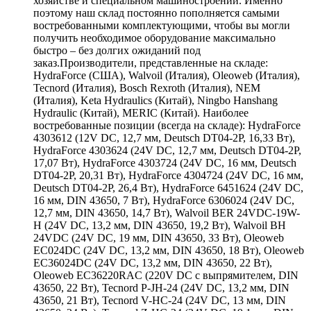
хозяйстве и специальном машиностроении. Именно
поэтому наш склад постоянно пополняется самыми
востребованными комплектующими, чтобы вы могли
получить необходимое оборудование максимально
быстро – без долгих ожиданий под
заказ.Производители, представленные на складе:
HydraForce (США), Walvoil (Италия), Oleoweb (Италия),
Tecnord (Италия), Bosch Rexroth (Италия), NEM
(Италия), Keta Hydraulics (Китай), Ningbo Hanshang
Hydraulic (Китай), MERIC (Китай). Наиболее
востребованные позиции (всегда на складе): HydraForce
4303612 (12V DC, 12,7 мм, Deutsch DT04-2P, 16,33 Вт),
HydraForce 4303624 (24V DC, 12,7 мм, Deutsch DT04-2P,
17,07 Вт), HydraForce 4303724 (24V DC, 16 мм, Deutsch
DT04-2P, 20,31 Вт), HydraForce 4304724 (24V DC, 16 мм,
Deutsch DT04-2P, 26,4 Вт), HydraForce 6451624 (24V DC,
16 мм, DIN 43650, 7 Вт), HydraForce 6306024 (24V DC,
12,7 мм, DIN 43650, 14,7 Вт), Walvoil BER 24VDC-19W-
H (24V DC, 13,2 мм, DIN 43650, 19,2 Вт), Walvoil BH
24VDC (24V DC, 19 мм, DIN 43650, 33 Вт), Oleoweb
EC024DC (24V DC, 13,2 мм, DIN 43650, 18 Вт), Oleoweb
EC36024DC (24V DC, 13,2 мм, DIN 43650, 22 Вт),
Oleoweb EC36220RAC (220V DC с выпрямителем, DIN
43650, 22 Вт), Tecnord P-JH-24 (24V DC, 13,2 мм, DIN
43650, 21 Вт), Tecnord V-HC-24 (24V DC, 13 мм, DIN