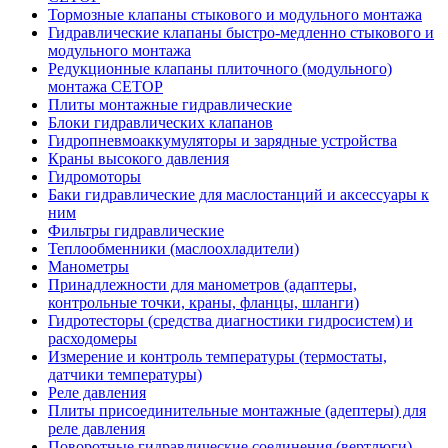
Тормозные клапаны стыкового и модульного монтажа
Гидравлические клапаны быстро-медленно стыкового и
модульного монтажа
Редукционные клапаны плиточного (модульного)
монтажа CETOP
Плиты монтажные гидравлические
Блоки гидравлических клапанов
Гидропневмоаккумуляторы и зарядные устройства
Краны высокого давления
Гидромоторы
Баки гидравлические для маслостанций и аксессуары к
ним
Фильтры гидравлические
Теплообменники (маслоохладители)
Манометры
Принадлежности для манометров (адаптеры,
контрольные точки, краны, фланцы, шланги)
Гидротесторы (средства диагностики гидросистем) и
расходомеры
Измерение и контроль температуры (термостаты,
датчики температуры)
Реле давления
Плиты присоединительные монтажные (адептеры) для
реле давления
Поворотные гидравлические соединения (вертлюги)