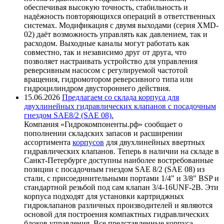
обеспечивая высокую точность, стабильность и
надёжность повторяющихся операций в ответственных
системах. Модификация с двумя выходами (серия XMD-
02) даёт возможность управлять как давлением, так и
расходом. Выходные каналы могут работать как
совместно, так и независимо друг от друга, что
позволяет настраивать устройство для управления
реверсивным насосом с регулируемой частотой
вращения, гидромотором реверсивного типа или
гидроцилиндром двустороннего действия.
15.06.2026
Предлагаем со склада корпуса для
двухлинейных гидравлических клапанов с посадочным
гнездом SAE8/2 (SAE 08).
Компания «Гидрокомпоненты.рф» сообщает о
пополнении складских запасов и расширении
ассортимента
корпусов
для двухлинейных ввертных
гидравлических клапанов. Теперь в наличии на складе в
Санкт-Петербурге доступны наиболее востребованные
позиции с посадочным гнездом SAE 8/2 (SAE 08) из
стали, с присоединительными портами 1/4" и 3/8" BSP и
стандартной резьбой под сам клапан 3/4-16UNF-2B. Эти
корпуса подходят для установки картриджных
гидроклапанов различных производителей и являются
основой для построения компактных гидравлических
блоков управления. Все представленные корпуса