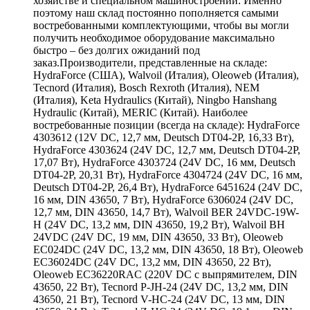
хозяйстве и специальном машиностроении. Именно
поэтому наш склад постоянно пополняется самыми
востребованными комплектующими, чтобы вы могли
получить необходимое оборудование максимально
быстро – без долгих ожиданий под
заказ.Производители, представленные на складе:
HydraForce (США), Walvoil (Италия), Oleoweb (Италия),
Tecnord (Италия), Bosch Rexroth (Италия), NEM
(Италия), Keta Hydraulics (Китай), Ningbo Hanshang
Hydraulic (Китай), MERIC (Китай). Наиболее
востребованные позиции (всегда на складе): HydraForce
4303612 (12V DC, 12,7 мм, Deutsch DT04-2P, 16,33 Вт),
HydraForce 4303624 (24V DC, 12,7 мм, Deutsch DT04-2P,
17,07 Вт), HydraForce 4303724 (24V DC, 16 мм, Deutsch
DT04-2P, 20,31 Вт), HydraForce 4304724 (24V DC, 16 мм,
Deutsch DT04-2P, 26,4 Вт), HydraForce 6451624 (24V DC,
16 мм, DIN 43650, 7 Вт), HydraForce 6306024 (24V DC,
12,7 мм, DIN 43650, 14,7 Вт), Walvoil BER 24VDC-19W-
H (24V DC, 13,2 мм, DIN 43650, 19,2 Вт), Walvoil BH
24VDC (24V DC, 19 мм, DIN 43650, 33 Вт), Oleoweb
EC024DC (24V DC, 13,2 мм, DIN 43650, 18 Вт), Oleoweb
EC36024DC (24V DC, 13,2 мм, DIN 43650, 22 Вт),
Oleoweb EC36220RAC (220V DC с выпрямителем, DIN
43650, 22 Вт), Tecnord P-JH-24 (24V DC, 13,2 мм, DIN
43650, 21 Вт), Tecnord V-HC-24 (24V DC, 13 мм, DIN