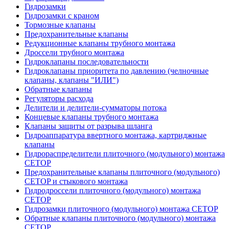
Гидрозамки
Гидрозамки с краном
Тормозные клапаны
Предохранительные клапаны
Редукционные клапаны трубного монтажа
Дроссели трубного монтажа
Гидроклапаны последовательности
Гидроклапаны приоритета по давлению (челночные
клапаны, клапаны "ИЛИ")
Обратные клапаны
Регуляторы расхода
Делители и делители-сумматоры потока
Концевые клапаны трубного монтажа
Клапаны защиты от разрыва шланга
Гидроаппаратура ввертного монтажа, картриджные
клапаны
Гидрораспределители плиточного (модульного) монтажa
CETOP
Предохранительные клапаны плиточного (модульного)
CETOP и стыкового монтажа
Гидродроссели плиточного (модульного) монтажа
CETOP
Гидрозамки плиточного (модульного) монтажа CETOP
Обратные клапаны плиточного (модульного) монтажа
CETOP