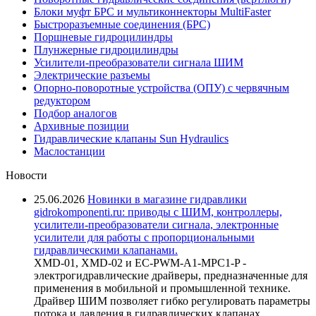
Блоки муфт БРС и мультиконнекторы MultiFaster
Быстроразъемные соединения (БРС)
Поршневые гидроцилиндры
Плунжерные гидроцилиндры
Усилители-преобразователи сигнала ШИМ
Электрические разъемы
Опорно-поворотные устройства (ОПУ) с червячным
редуктором
Подбор аналогов
Архивные позиции
Гидравлические клапаны Sun Hydraulics
Маслостанции
Новости
25.06.2026
Новинки в магазине гидравлики
gidrokomponenti.ru: приводы с ШИМ, контроллеры,
усилители-преобразователи сигнала, электронные
усилители для работы с пропорциональными
гидравлическими клапанами.
XMD-01, XMD-02 и EC-PWM-A1-MPC1-P -
электрогидравлические драйверы, предназначенные для
применения в мобильной и промышленной технике.
Драйвер ШИМ позволяет гибко регулировать параметры
потока и давления в гидравлических клапанах,