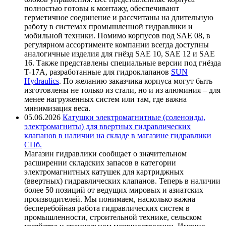
полностью готовы к монтажу, обеспечивают
герметичное соединение и рассчитаны на длительную
работу в системах промышленной гидравлики и
мобильной техники. Помимо корпусов под SAE 08, в
регулярном ассортименте компании всегда доступны
аналогичные изделия для гнёзд SAE 10, SAE 12 и SAE
16. Также представлены специальные версии под гнёзда
T-17A, разработанные для гидроклапанов
SUN
Hydraulics
. По желанию заказчика корпуса могут быть
изготовлены не только из стали, но и из алюминия – для
менее нагруженных систем или там, где важна
минимизация веса.
05.06.2026
Катушки электромагнитные (соленоиды,
электромагниты) для ввертных гидравлических
клапанов в наличии на складе в магазине гидравлики
СПб.
Магазин гидравлики сообщает о значительном
расширении складских запасов в категории
электромагнитных катушек для картриджных
(ввертных) гидравлических клапанов. Теперь в наличии
более 50 позиций от ведущих мировых и азиатских
производителей. Мы понимаем, насколько важна
бесперебойная работа гидравлических систем в
промышленности, строительной технике, сельском