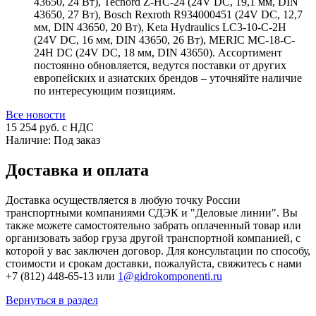
43650, 24 Вт), Tecnord Z-HC-24 (24V DC, 19,1 мм, DIN
43650, 27 Вт), Bosch Rexroth R934000451 (24V DC, 12,7
мм, DIN 43650, 20 Вт), Keta Hydraulics LC3-10-C-2H
(24V DC, 16 мм, DIN 43650, 26 Вт), MERIC MC-18-C-
24H DC (24V DC, 18 мм, DIN 43650). Ассортимент
постоянно обновляется, ведутся поставки от других
европейских и азиатских брендов – уточняйте наличие
по интересующим позициям.
Все новости
15 254
руб. с НДС
Наличие:
Под заказ
Доставка и оплата
Доставка осуществляется в любую точку России
транспортными компаниями СДЭК и "Деловые линии". Вы
также можете самостоятельно забрать оплаченный товар или
организовать забор груза другой транспортной компанией, с
которой у вас заключен договор. Для консультации по способу,
стоимости и срокам доставки, пожалуйста, свяжитесь с нами
+7 (812) 448-65-13 или
1@gidrokomponenti.ru
Вернуться в раздел