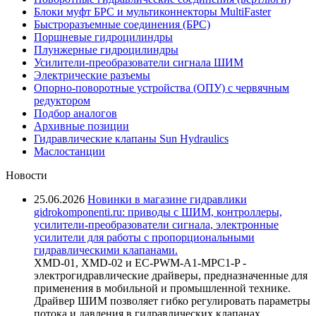
Блоки муфт БРС и мультиконнекторы MultiFaster
Быстроразъемные соединения (БРС)
Поршневые гидроцилиндры
Плунжерные гидроцилиндры
Усилители-преобразователи сигнала ШИМ
Электрические разъемы
Опорно-поворотные устройства (ОПУ) с червячным
редуктором
Подбор аналогов
Архивные позиции
Гидравлические клапаны Sun Hydraulics
Маслостанции
Новости
25.06.2026
Новинки в магазине гидравлики
gidrokomponenti.ru: приводы с ШИМ, контроллеры,
усилители-преобразователи сигнала, электронные
усилители для работы с пропорциональными
гидравлическими клапанами.
XMD-01, XMD-02 и EC-PWM-A1-MPC1-P -
электрогидравлические драйверы, предназначенные для
применения в мобильной и промышленной технике.
Драйвер ШИМ позволяет гибко регулировать параметры
потока и давления в гидравлических клапанах,