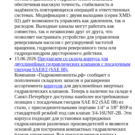
обеспечивая высокую точность, стабильность и
надёжность повторяющихся операций в ответственных
системах. Модификация с двумя выходами (серия XMD-
02) даёт возможность управлять как давлением, так и
расходом. Выходные каналы могут работать как
совместно, так и независимо друг от друга, что
позволяет настраивать устройство для управления
реверсивным насосом с регулируемой частотой
вращения, гидромотором реверсивного типа или
гидроцилиндром двустороннего действия.
15.06.2026
Предлагаем со склада корпуса для
двухлинейных гидравлических клапанов с посадочным
гнездом SAE8/2 (SAE 08).
Компания «Гидрокомпоненты.рф» сообщает о
пополнении складских запасов и расширении
ассортимента
корпусов
для двухлинейных ввертных
гидравлических клапанов. Теперь в наличии на складе в
Санкт-Петербурге доступны наиболее востребованные
позиции с посадочным гнездом SAE 8/2 (SAE 08) из
стали, с присоединительными портами 1/4" и 3/8" BSP и
стандартной резьбой под сам клапан 3/4-16UNF-2B. Эти
корпуса подходят для установки картриджных
гидроклапанов различных производителей и являются
основой для построения компактных гидравлических
блоков управления. Все представленные корпуса