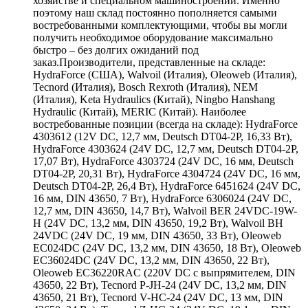
хозяйстве и специальном машиностроении. Именно
поэтому наш склад постоянно пополняется самыми
востребованными комплектующими, чтобы вы могли
получить необходимое оборудование максимально
быстро – без долгих ожиданий под
заказ.Производители, представленные на складе:
HydraForce (США), Walvoil (Италия), Oleoweb (Италия),
Tecnord (Италия), Bosch Rexroth (Италия), NEM
(Италия), Keta Hydraulics (Китай), Ningbo Hanshang
Hydraulic (Китай), MERIC (Китай). Наиболее
востребованные позиции (всегда на складе): HydraForce
4303612 (12V DC, 12,7 мм, Deutsch DT04-2P, 16,33 Вт),
HydraForce 4303624 (24V DC, 12,7 мм, Deutsch DT04-2P,
17,07 Вт), HydraForce 4303724 (24V DC, 16 мм, Deutsch
DT04-2P, 20,31 Вт), HydraForce 4304724 (24V DC, 16 мм,
Deutsch DT04-2P, 26,4 Вт), HydraForce 6451624 (24V DC,
16 мм, DIN 43650, 7 Вт), HydraForce 6306024 (24V DC,
12,7 мм, DIN 43650, 14,7 Вт), Walvoil BER 24VDC-19W-
H (24V DC, 13,2 мм, DIN 43650, 19,2 Вт), Walvoil BH
24VDC (24V DC, 19 мм, DIN 43650, 33 Вт), Oleoweb
EC024DC (24V DC, 13,2 мм, DIN 43650, 18 Вт), Oleoweb
EC36024DC (24V DC, 13,2 мм, DIN 43650, 22 Вт),
Oleoweb EC36220RAC (220V DC с выпрямителем, DIN
43650, 22 Вт), Tecnord P-JH-24 (24V DC, 13,2 мм, DIN
43650, 21 Вт), Tecnord V-HC-24 (24V DC, 13 мм, DIN