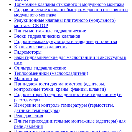
Тормозные клапаны стыкового и модульного монтажа
Гидравлические клапаны быстро-медленно стыкового и
модульного монтажа
Редукционные клапаны плиточного (модульного)
монтажа CETOP
Плиты монтажные гидравлические
Блоки гидравлических клапанов
Гидропневмоаккумуляторы и зарядные устройства
Краны высокого давления
Гидромоторы
Баки гидравлические для маслостанций и аксессуары к
ним
Фильтры гидравлические
Теплообменники (маслоохладители)
Манометры
Принадлежности для манометров (адаптеры,
контрольные точки, краны, фланцы, шланги)
Гидротесторы (средства диагностики гидросистем) и
расходомеры
Измерение и контроль температуры (термостаты,
датчики температуры)
Реле давления
Плиты присоединительные монтажные (адептеры) для
реле давления
Поворотные гидравлические соединения (вертлюги)