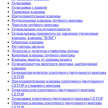
Гидрозамки
Гидрозамки с краном
Тормозные клапаны
Предохранительные клапаны
Редукционные клапаны трубного монтажа
Дроссели трубного монтажа
Гидроклапаны последовательности
Гидроклапаны приоритета по давлению (челночные
клапаны, клапаны "ИЛИ")
Обратные клапаны
Регуляторы расхода
Делители и делители-сумматоры потока
Концевые клапаны трубного монтажа
Клапаны защиты от разрыва шланга
Гидроаппаратура ввертного монтажа, картриджные
клапаны
Гидрораспределители плиточного (модульного) монтажa
CETOP
Предохранительные клапаны плиточного (модульного)
CETOP и стыкового монтажа
Гидродроссели плиточного (модульного) монтажа
CETOP
Гидрозамки плиточного (модульного) монтажа CETOP
Обратные клапаны плиточного (модульного) монтажа
CETOP