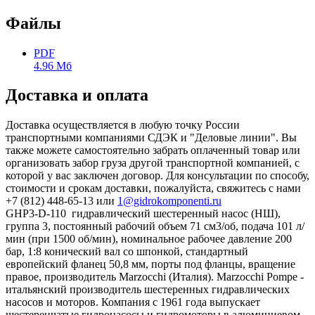
Файлы
PDF
4.96 Мб
Доставка и оплата
Доставка осуществляется в любую точку России
транспортными компаниями СДЭК и "Деловые линии". Вы
также можете самостоятельно забрать оплаченный товар или
организовать забор груза другой транспортной компанией, с
которой у вас заключен договор. Для консультации по способу,
стоимости и срокам доставки, пожалуйста, свяжитесь с нами
+7 (812) 448-65-13 или
1@gidrokomponenti.ru
GHP3-D-110 гидравлический шестеренный насос (НШ),
группа 3, постоянный рабочий объем 71 см3/об, подача 101 л/
мин (при 1500 об/мин), номинальное рабочее давление 200
бар, 1:8 конический вал со шпонкой, стандартный
европейский фланец 50,8 мм, порты под фланцы, вращение
правое, производитель Marzocchi (Италия). Marzocchi Pompe -
итальянский производитель шестеренных гидравлических
насосов и моторов. Компания с 1961 года выпускает
шестеренчатые гидронасосы и гидромоторы в алюминиевом