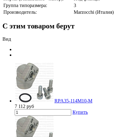
Группа типоразмера:
3
Производитель:
Marzocchi (Италия)
С этим товаром берут
Вид
RPA35-114M10-M
7 112
руб
Купить