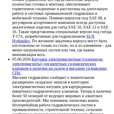
полностью готовы к монтажу, обеспечивают
герметичное соединение и рассчитаны на длительную
работу в системах промышленной гидравлики и
мобильной техники. Помимо корпусов под SAE 08, в
регулярном ассортименте компании всегда доступны
аналогичные изделия для гнёзд SAE 10, SAE 12 и SAE
16. Также представлены специальные версии под гнёзда
T-17A, разработанные для гидроклапанов
SUN
Hydraulics
. По желанию заказчика корпуса могут быть
изготовлены не только из стали, но и из алюминия – для
менее нагруженных систем или там, где важна
минимизация веса.
05.06.2026
Катушки электромагнитные (соленоиды,
электромагниты) для ввертных гидравлических
клапанов в наличии на складе в магазине гидравлики
СПб.
Магазин гидравлики сообщает о значительном
расширении складских запасов в категории
электромагнитных катушек для картриджных
(ввертных) гидравлических клапанов. Теперь в наличии
более 50 позиций от ведущих мировых и азиатских
производителей. Мы понимаем, насколько важна
бесперебойная работа гидравлических систем в
промышленности, строительной технике, сельском