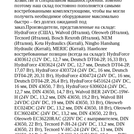
хозяйстве и специальном машиностроении. Именно
поэтому наш склад постоянно пополняется самыми
востребованными комплектующими, чтобы вы могли
получить необходимое оборудование максимально
быстро – без долгих ожиданий под
заказ.Производители, представленные на складе:
HydraForce (США), Walvoil (Италия), Oleoweb (Италия),
Tecnord (Италия), Bosch Rexroth (Италия), NEM
(Италия), Keta Hydraulics (Китай), Ningbo Hanshang
Hydraulic (Китай), MERIC (Китай). Наиболее
востребованные позиции (всегда на складе): HydraForce
4303612 (12V DC, 12,7 мм, Deutsch DT04-2P, 16,33 Вт),
HydraForce 4303624 (24V DC, 12,7 мм, Deutsch DT04-2P,
17,07 Вт), HydraForce 4303724 (24V DC, 16 мм, Deutsch
DT04-2P, 20,31 Вт), HydraForce 4304724 (24V DC, 16 мм,
Deutsch DT04-2P, 26,4 Вт), HydraForce 6451624 (24V DC,
16 мм, DIN 43650, 7 Вт), HydraForce 6306024 (24V DC,
12,7 мм, DIN 43650, 14,7 Вт), Walvoil BER 24VDC-19W-
H (24V DC, 13,2 мм, DIN 43650, 19,2 Вт), Walvoil BH
24VDC (24V DC, 19 мм, DIN 43650, 33 Вт), Oleoweb
EC024DC (24V DC, 13,2 мм, DIN 43650, 18 Вт), Oleoweb
EC36024DC (24V DC, 13,2 мм, DIN 43650, 22 Вт),
Oleoweb EC36220RAC (220V DC с выпрямителем, DIN
43650, 22 Вт), Tecnord P-JH-24 (24V DC, 13,2 мм, DIN
43650, 21 Вт), Tecnord V-HC-24 (24V DC, 13 мм, DIN