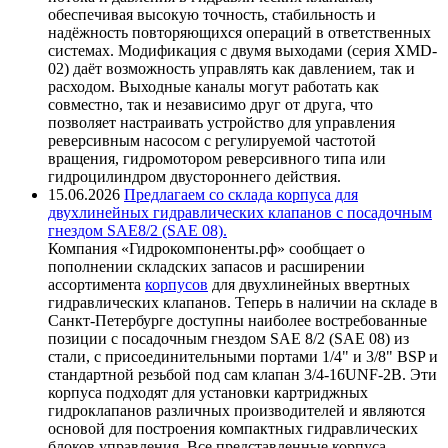
обеспечивая высокую точность, стабильность и
надёжность повторяющихся операций в ответственных
системах. Модификация с двумя выходами (серия XMD-
02) даёт возможность управлять как давлением, так и
расходом. Выходные каналы могут работать как
совместно, так и независимо друг от друга, что
позволяет настраивать устройство для управления
реверсивным насосом с регулируемой частотой
вращения, гидромотором реверсивного типа или
гидроцилиндром двустороннего действия.
15.06.2026
Предлагаем со склада корпуса для
двухлинейных гидравлических клапанов с посадочным
гнездом SAE8/2 (SAE 08).
Компания «Гидрокомпоненты.рф» сообщает о
пополнении складских запасов и расширении
ассортимента
корпусов
для двухлинейных ввертных
гидравлических клапанов. Теперь в наличии на складе в
Санкт-Петербурге доступны наиболее востребованные
позиции с посадочным гнездом SAE 8/2 (SAE 08) из
стали, с присоединительными портами 1/4" и 3/8" BSP и
стандартной резьбой под сам клапан 3/4-16UNF-2B. Эти
корпуса подходят для установки картриджных
гидроклапанов различных производителей и являются
основой для построения компактных гидравлических
блоков управления. Все представленные корпуса