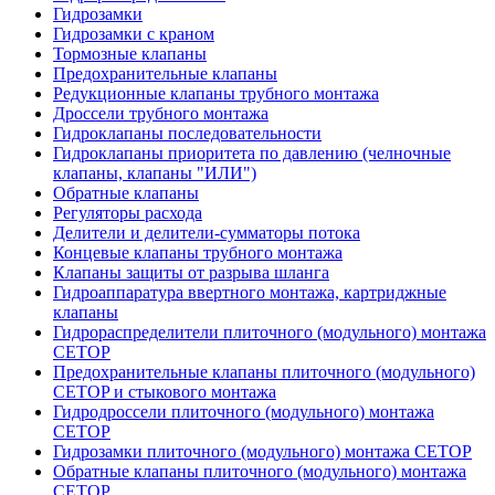
Гидрозамки
Гидрозамки с краном
Тормозные клапаны
Предохранительные клапаны
Редукционные клапаны трубного монтажа
Дроссели трубного монтажа
Гидроклапаны последовательности
Гидроклапаны приоритета по давлению (челночные
клапаны, клапаны "ИЛИ")
Обратные клапаны
Регуляторы расхода
Делители и делители-сумматоры потока
Концевые клапаны трубного монтажа
Клапаны защиты от разрыва шланга
Гидроаппаратура ввертного монтажа, картриджные
клапаны
Гидрораспределители плиточного (модульного) монтажa
CETOP
Предохранительные клапаны плиточного (модульного)
CETOP и стыкового монтажа
Гидродроссели плиточного (модульного) монтажа
CETOP
Гидрозамки плиточного (модульного) монтажа CETOP
Обратные клапаны плиточного (модульного) монтажа
CETOP