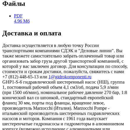
Файлы
PDF
4.96 Мб
Доставка и оплата
Доставка осуществляется в любую точку России
транспортными компаниями СДЭК и "Деловые линии". Вы
также можете самостоятельно забрать оплаченный товар или
организовать забор груза другой транспортной компанией, с
которой у вас заключен договор. Для консультации по способу,
стоимости и срокам доставки, пожалуйста, свяжитесь с нами
+7 (812) 448-65-13 или
1@gidrokomponenti.ru
GHP1-S-6 гидравлический шестеренный насос (НШ), группа
1, постоянный рабочий объем 4,1 см3/об, подача 5,9 л/мин
(при 1500 об/мин), номинальное рабочее давление 270 бар, 1:8
конический вал со шпонкой, стандартный европейский
фланец 30 мм, порты под фланцы, вращение левое,
производитель Marzocchi (Италия). Marzocchi Pompe -
итальянский производитель шестеренных гидравлических
насосов и моторов. Компания с 1961 года выпускает
шестеренчатые гидронасосы и гидромоторы в алюминиевом
корпусе (возможно исполнение с алюминиевыми или