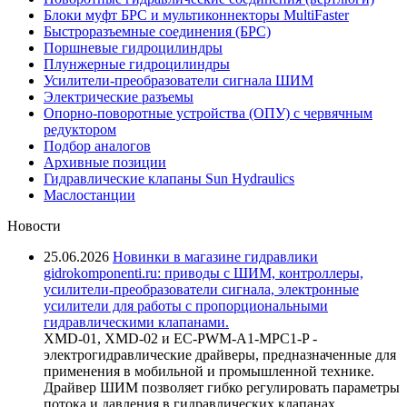
Блоки муфт БРС и мультиконнекторы MultiFaster
Быстроразъемные соединения (БРС)
Поршневые гидроцилиндры
Плунжерные гидроцилиндры
Усилители-преобразователи сигнала ШИМ
Электрические разъемы
Опорно-поворотные устройства (ОПУ) с червячным
редуктором
Подбор аналогов
Архивные позиции
Гидравлические клапаны Sun Hydraulics
Маслостанции
Новости
25.06.2026
Новинки в магазине гидравлики
gidrokomponenti.ru: приводы с ШИМ, контроллеры,
усилители-преобразователи сигнала, электронные
усилители для работы с пропорциональными
гидравлическими клапанами.
XMD-01, XMD-02 и EC-PWM-A1-MPC1-P -
электрогидравлические драйверы, предназначенные для
применения в мобильной и промышленной технике.
Драйвер ШИМ позволяет гибко регулировать параметры
потока и давления в гидравлических клапанах,