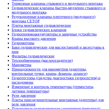
Тормозные клапаны стыкового и модульного монтажа
Гидравлические клапаны быстро-медленно стыкового и
модульного монтажа
Редукционные клапаны плиточного (модульного)
монтажа CETOP
Плиты монтажные гидравлические
Блоки гидравлических клапанов
Гидропневмоаккумуляторы и зарядные устройства
Краны высокого давления
Гидромоторы
Баки гидравлические для маслостанций и аксессуары к
ним
Фильтры гидравлические
Теплообменники (маслоохладители)
Манометры
Принадлежности для манометров (адаптеры,
контрольные точки, краны, фланцы, шланги)
Гидротесторы (средства диагностики гидросистем) и
расходомеры
Измерение и контроль температуры (термостаты,
датчики температуры)
Реле давления
Плиты присоединительные монтажные (адептеры) для
реле давления
Поворотные гидравлические соединения (вертлюги)