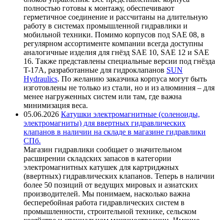
полностью готовы к монтажу, обеспечивают
герметичное соединение и рассчитаны на длительную
работу в системах промышленной гидравлики и
мобильной техники. Помимо корпусов под SAE 08, в
регулярном ассортименте компании всегда доступны
аналогичные изделия для гнёзд SAE 10, SAE 12 и SAE
16. Также представлены специальные версии под гнёзда
T-17A, разработанные для гидроклапанов
SUN
Hydraulics
. По желанию заказчика корпуса могут быть
изготовлены не только из стали, но и из алюминия – для
менее нагруженных систем или там, где важна
минимизация веса.
05.06.2026
Катушки электромагнитные (соленоиды,
электромагниты) для ввертных гидравлических
клапанов в наличии на складе в магазине гидравлики
СПб.
Магазин гидравлики сообщает о значительном
расширении складских запасов в категории
электромагнитных катушек для картриджных
(ввертных) гидравлических клапанов. Теперь в наличии
более 50 позиций от ведущих мировых и азиатских
производителей. Мы понимаем, насколько важна
бесперебойная работа гидравлических систем в
промышленности, строительной технике, сельском