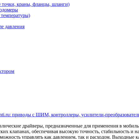
 точки, краны, фланцы, шланги)
ходомеры
 температуры)
ле давления
ктором
ti.ru: приводы с ШИМ, контроллеры, усилители-преобразователи
ические драйверы, предназначенные для применения в мобил
ских клапанах, обеспечивая высокую точность, стабильность и 
ожность управлять как давлением, так и расходом. Выходные кан