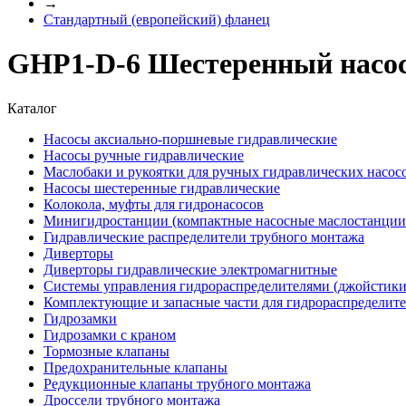
→
Стандартный (европейский) фланец
GHP1-D-6 Шестеренный насос
Каталог
Насосы аксиально-поршневые гидравлические
Насосы ручные гидравлические
Маслобаки и рукоятки для ручных гидравлических насос
Насосы шестеренные гидравлические
Колокола, муфты для гидронасосов
Минигидростанции (компактные насосные маслостанции 
Гидравлические распределители трубного монтажа
Диверторы
Диверторы гидравлические электромагнитные
Системы управления гидрораспределителями (джойстики
Комплектующие и запасные части для гидрораспределит
Гидрозамки
Гидрозамки с краном
Тормозные клапаны
Предохранительные клапаны
Редукционные клапаны трубного монтажа
Дроссели трубного монтажа