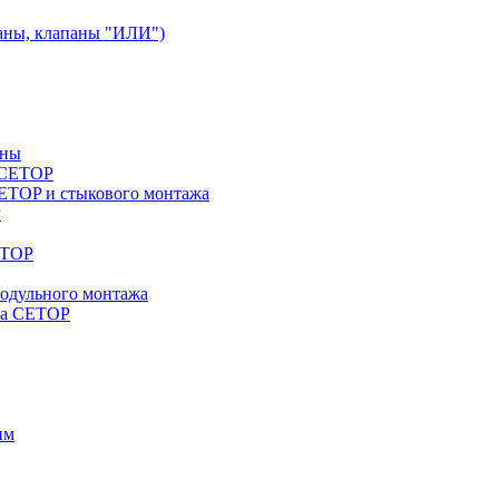
аны, клапаны "ИЛИ")
аны
a CETOP
ETOP и стыкового монтажа
P
ETOP
модульного монтажа
жа CETOP
им