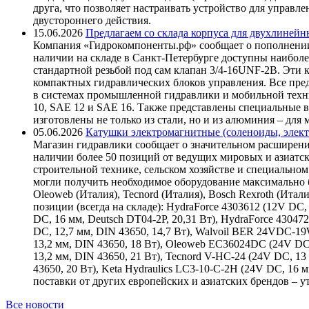
друга, что позволяет настраивать устройство для управ
двустороннего действия.
15.06.2026
Предлагаем со склада корпуса для двухлинейн
Компания «Гидрокомпоненты.рф» сообщает о пополнении
наличии на складе в Санкт-Петербурге доступны наиболе
стандартной резьбой под сам клапан 3/4-16UNF-2B. Эти 
компактных гидравлических блоков управления. Все пре
в системах промышленной гидравлики и мобильной техни
10, SAE 12 и SAE 16. Также представлены специальные в
изготовлены не только из стали, но и из алюминия – для
05.06.2026
Катушки электромагнитные (соленоиды, элект
Магазин гидравлики сообщает о значительном расширени
наличии более 50 позиций от ведущих мировых и азиатс
строительной технике, сельском хозяйстве и специаль
могли получить необходимое оборудование максимально б
Oleoweb (Италия), Tecnord (Италия), Bosch Rexroth (Итал
позиции (всегда на складе): HydraForce 4303612 (12V DC, 
DC, 16 мм, Deutsch DT04-2P, 20,31 Вт), HydraForce 43047
DC, 12,7 мм, DIN 43650, 14,7 Вт), Walvoil BER 24VDC-1
13,2 мм, DIN 43650, 18 Вт), Oleoweb EC36024DC (24V DC
13,2 мм, DIN 43650, 21 Вт), Tecnord V-HC-24 (24V DC, 13
43650, 20 Вт), Keta Hydraulics LC3-10-C-2H (24V DC, 16
поставки от других европейских и азиатских брендов – 
Все новости