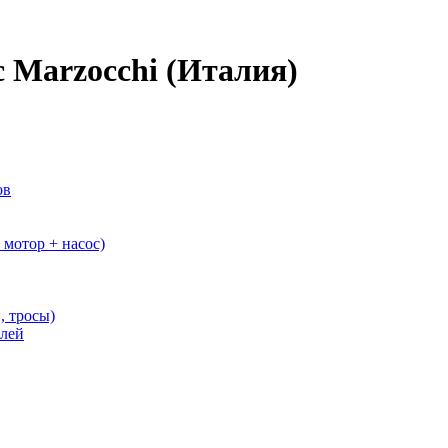
 Marzocchi (Италия)
ов
мотор + насос)
, тросы)
елей