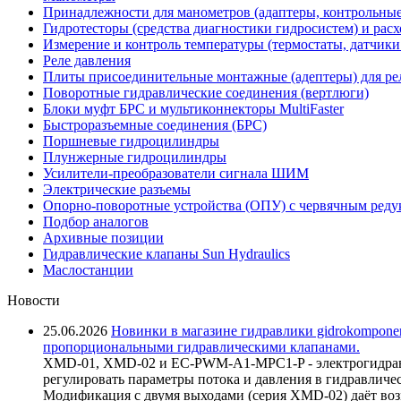
Принадлежности для манометров (адаптеры, контрольные
Гидротесторы (средства диагностики гидросистем) и рас
Измерение и контроль температуры (термостаты, датчики
Реле давления
Плиты присоединительные монтажные (адептеры) для ре
Поворотные гидравлические соединения (вертлюги)
Блоки муфт БРС и мультиконнекторы MultiFaster
Быстроразъемные соединения (БРС)
Поршневые гидроцилиндры
Плунжерные гидроцилиндры
Усилители-преобразователи сигнала ШИМ
Электрические разъемы
Опорно-поворотные устройства (ОПУ) с червячным реду
Подбор аналогов
Архивные позиции
Гидравлические клапаны Sun Hydraulics
Маслостанции
Новости
25.06.2026
Новинки в магазине гидравлики gidrokomponen
пропорциональными гидравлическими клапанами.
XMD-01, XMD-02 и EC-PWM-A1-MPC1-P - электрогидравл
регулировать параметры потока и давления в гидравличе
Модификация с двумя выходами (серия XMD-02) даёт возм