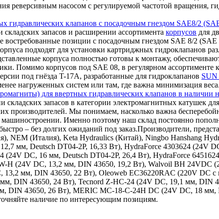
ления реверсивным насосом с регулируемой частотой вращения,
ых гидравлических клапанов с посадочным гнездом SAE8/2 (SAE
 складских запасов и расширении ассортимента
корпусов
для дв
е востребованные позиции с посадочным гнездом SAE 8/2 (SAE 0
корпуса подходят для установки картриджных гидроклапанов ра
дставленные корпуса полностью готовы к монтажу, обеспечиваю
ки. Помимо корпусов под SAE 08, в регулярном ассортименте к
ерсии под гнёзда T-17A, разработанные для гидроклапанов
SUN 
 менее нагруженных систем или там, где важна минимизация веса
ромагниты) для ввертных гидравлических клапанов в наличии н
и складских запасов в категории электромагнитных катушек для
ких производителей. Мы понимаем, насколько важна бесперебой
ном машиностроении. Именно поэтому наш склад постоянно поп
ыстро – без долгих ожиданий под заказ.Производители, представ
ия), NEM (Италия), Keta Hydraulics (Китай), Ningbo Hanshang Hy
12,7 мм, Deutsch DT04-2P, 16,33 Вт), HydraForce 4303624 (24V DC
24 (24V DC, 16 мм, Deutsch DT04-2P, 26,4 Вт), HydraForce 645162
9W-H (24V DC, 13,2 мм, DIN 43650, 19,2 Вт), Walvoil BH 24VDC 
, 13,2 мм, DIN 43650, 22 Вт), Oleoweb EC36220RAC (220V DC с в
 мм, DIN 43650, 24 Вт), Tecnord Z-HC-24 (24V DC, 19,1 мм, DIN 
 мм, DIN 43650, 26 Вт), MERIC MC-18-C-24H DC (24V DC, 18 мм,
уточняйте наличие по интересующим позициям.