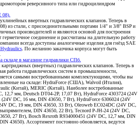
 гидромотором реверсивного типа или гидроцилиндром
 08).
ухлинейных ввертных гидравлических клапанов. Теперь в
8) из стали, с присоединительными портами 1/4" и 3/8" BSP и
зличных производителей и являются основой для построения
т герметичное соединение и рассчитаны на длительную работу
омпании всегда доступны аналогичные изделия для гнёзд SAE
Hydraulics
. По желанию заказчика корпуса могут быть
.
а складе в магазине гидравлики СПб.
 картриджных (ввертных) гидравлических клапанов. Теперь в
ная работа гидравлических систем в промышленности,
олняется самыми востребованными комплектующими, чтобы вы
ленные на складе: HydraForce (США), Walvoil (Италия),
draulic (Китай), MERIC (Китай). Наиболее востребованные
, 12,7 мм, Deutsch DT04-2P, 17,07 Вт), HydraForce 4303724 (24V
4 (24V DC, 16 мм, DIN 43650, 7 Вт), HydraForce 6306024 (24V
(24V DC, 19 мм, DIN 43650, 33 Вт), Oleoweb EC024DC (24V DC,
ыпрямителем, DIN 43650, 22 Вт), Tecnord P-JH-24 (24V DC,
43650, 27 Вт), Bosch Rexroth R934000451 (24V DC, 12,7 мм, DIN
 DIN 43650). Ассортимент постоянно обновляется, ведутся