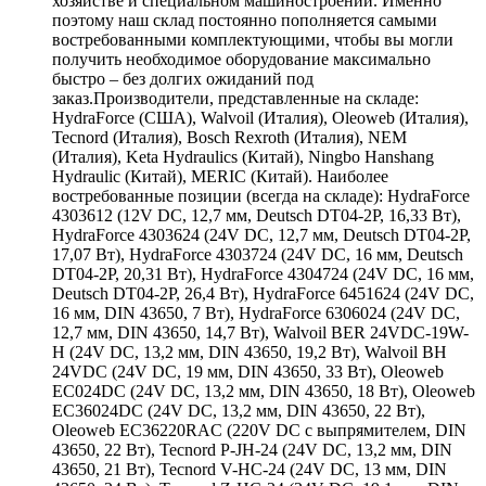
хозяйстве и специальном машиностроении. Именно
поэтому наш склад постоянно пополняется самыми
востребованными комплектующими, чтобы вы могли
получить необходимое оборудование максимально
быстро – без долгих ожиданий под
заказ.Производители, представленные на складе:
HydraForce (США), Walvoil (Италия), Oleoweb (Италия),
Tecnord (Италия), Bosch Rexroth (Италия), NEM
(Италия), Keta Hydraulics (Китай), Ningbo Hanshang
Hydraulic (Китай), MERIC (Китай). Наиболее
востребованные позиции (всегда на складе): HydraForce
4303612 (12V DC, 12,7 мм, Deutsch DT04-2P, 16,33 Вт),
HydraForce 4303624 (24V DC, 12,7 мм, Deutsch DT04-2P,
17,07 Вт), HydraForce 4303724 (24V DC, 16 мм, Deutsch
DT04-2P, 20,31 Вт), HydraForce 4304724 (24V DC, 16 мм,
Deutsch DT04-2P, 26,4 Вт), HydraForce 6451624 (24V DC,
16 мм, DIN 43650, 7 Вт), HydraForce 6306024 (24V DC,
12,7 мм, DIN 43650, 14,7 Вт), Walvoil BER 24VDC-19W-
H (24V DC, 13,2 мм, DIN 43650, 19,2 Вт), Walvoil BH
24VDC (24V DC, 19 мм, DIN 43650, 33 Вт), Oleoweb
EC024DC (24V DC, 13,2 мм, DIN 43650, 18 Вт), Oleoweb
EC36024DC (24V DC, 13,2 мм, DIN 43650, 22 Вт),
Oleoweb EC36220RAC (220V DC с выпрямителем, DIN
43650, 22 Вт), Tecnord P-JH-24 (24V DC, 13,2 мм, DIN
43650, 21 Вт), Tecnord V-HC-24 (24V DC, 13 мм, DIN