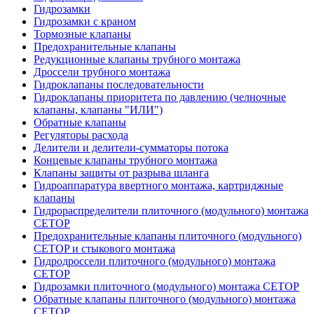
Гидрозамки
Гидрозамки с краном
Тормозные клапаны
Предохранительные клапаны
Редукционные клапаны трубного монтажа
Дроссели трубного монтажа
Гидроклапаны последовательности
Гидроклапаны приоритета по давлению (челночные
клапаны, клапаны "ИЛИ")
Обратные клапаны
Регуляторы расхода
Делители и делители-сумматоры потока
Концевые клапаны трубного монтажа
Клапаны защиты от разрыва шланга
Гидроаппаратура ввертного монтажа, картриджные
клапаны
Гидрораспределители плиточного (модульного) монтажa
CETOP
Предохранительные клапаны плиточного (модульного)
CETOP и стыкового монтажа
Гидродроссели плиточного (модульного) монтажа
CETOP
Гидрозамки плиточного (модульного) монтажа CETOP
Обратные клапаны плиточного (модульного) монтажа
CETOP