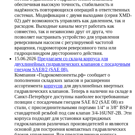
обеспечивая высокую точность, стабильность и
надёжность повторяющихся операций в ответственных
системах. Модификация с двумя выходами (серия XMD-
02) даёт возможность управлять как давлением, так и
расходом. Выходные каналы могут работать как
совместно, так и независимо друг от друга, что
позволяет настраивать устройство для управления
реверсивным насосом с регулируемой частотой
вращения, гидромотором реверсивного типа или
гидроцилиндром двустороннего действия.
15.06.2026
Предлагаем со склада корпуса для
двухлинейных гидравлических клапанов с посадочным
гнездом SAE8/2 (SAE 08).
Компания «Гидрокомпоненты.рф» сообщает о
пополнении складских запасов и расширении
ассортимента
корпусов
для двухлинейных ввертных
гидравлических клапанов. Теперь в наличии на складе в
Санкт-Петербурге доступны наиболее востребованные
позиции с посадочным гнездом SAE 8/2 (SAE 08) из
стали, с присоединительными портами 1/4" и 3/8" BSP и
стандартной резьбой под сам клапан 3/4-16UNF-2B. Эти
корпуса подходят для установки картриджных
гидроклапанов различных производителей и являются
основой для построения компактных гидравлических
блоков управления. Все представленные корпуса