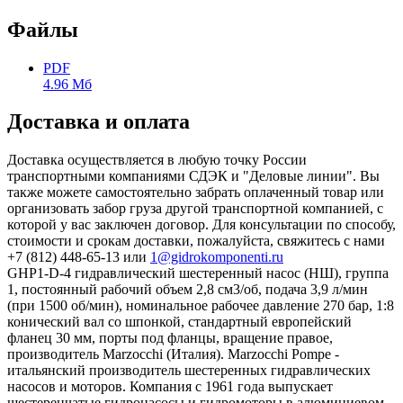
Файлы
PDF
4.96 Мб
Доставка и оплата
Доставка осуществляется в любую точку России
транспортными компаниями СДЭК и "Деловые линии". Вы
также можете самостоятельно забрать оплаченный товар или
организовать забор груза другой транспортной компанией, с
которой у вас заключен договор. Для консультации по способу,
стоимости и срокам доставки, пожалуйста, свяжитесь с нами
+7 (812) 448-65-13 или
1@gidrokomponenti.ru
GHP1-D-4 гидравлический шестеренный насос (НШ), группа
1, постоянный рабочий объем 2,8 см3/об, подача 3,9 л/мин
(при 1500 об/мин), номинальное рабочее давление 270 бар, 1:8
конический вал со шпонкой, стандартный европейский
фланец 30 мм, порты под фланцы, вращение правое,
производитель Marzocchi (Италия). Marzocchi Pompe -
итальянский производитель шестеренных гидравлических
насосов и моторов. Компания с 1961 года выпускает
шестеренчатые гидронасосы и гидромоторы в алюминиевом