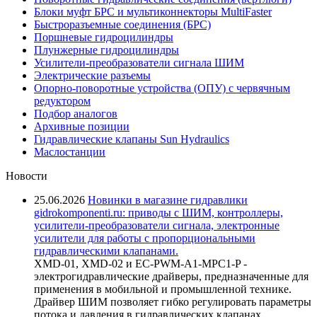
Блоки муфт БРС и мультиконнекторы MultiFaster
Быстроразъемные соединения (БРС)
Поршневые гидроцилиндры
Плунжерные гидроцилиндры
Усилители-преобразователи сигнала ШИМ
Электрические разъемы
Опорно-поворотные устройства (ОПУ) с червячным
редуктором
Подбор аналогов
Архивные позиции
Гидравлические клапаны Sun Hydraulics
Маслостанции
Новости
25.06.2026
Новинки в магазине гидравлики
gidrokomponenti.ru: приводы с ШИМ, контроллеры,
усилители-преобразователи сигнала, электронные
усилители для работы с пропорциональными
гидравлическими клапанами.
XMD-01, XMD-02 и EC-PWM-A1-MPC1-P -
электрогидравлические драйверы, предназначенные для
применения в мобильной и промышленной технике.
Драйвер ШИМ позволяет гибко регулировать параметры
потока и давления в гидравлических клапанах,