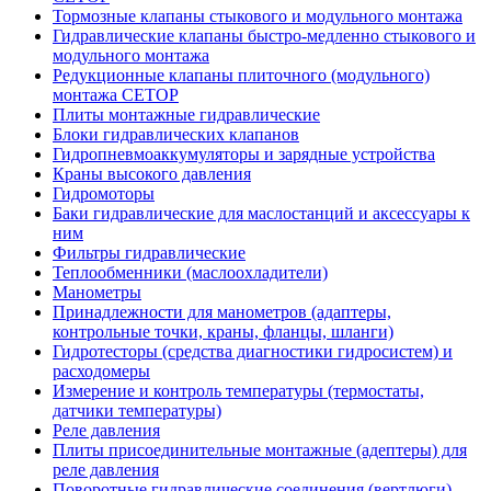
Тормозные клапаны стыкового и модульного монтажа
Гидравлические клапаны быстро-медленно стыкового и
модульного монтажа
Редукционные клапаны плиточного (модульного)
монтажа CETOP
Плиты монтажные гидравлические
Блоки гидравлических клапанов
Гидропневмоаккумуляторы и зарядные устройства
Краны высокого давления
Гидромоторы
Баки гидравлические для маслостанций и аксессуары к
ним
Фильтры гидравлические
Теплообменники (маслоохладители)
Манометры
Принадлежности для манометров (адаптеры,
контрольные точки, краны, фланцы, шланги)
Гидротесторы (средства диагностики гидросистем) и
расходомеры
Измерение и контроль температуры (термостаты,
датчики температуры)
Реле давления
Плиты присоединительные монтажные (адептеры) для
реле давления
Поворотные гидравлические соединения (вертлюги)