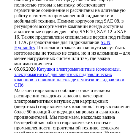
полностью готовы к монтажу, обеспечивают
герметичное соединение и рассчитаны на длительную
работу в системах промышленной гидравлики и
мобильной техники. Помимо корпусов под SAE 08, в
регулярном ассортименте компании всегда доступны
аналогичные изделия для гнёзд SAE 10, SAE 12 и SAE
16. Также представлены специальные версии под гнёзда
T-17A, разработанные для гидроклапанов
SUN
Hydraulics
. По желанию заказчика корпуса могут быть
изготовлены не только из стали, но и из алюминия – для
менее нагруженных систем или там, где важна
минимизация веса.
05.06.2026
Катушки электромагнитные (соленоиды,
электромагниты) для ввертных гидравлических
клапанов в наличии на складе в магазине гидравлики
СПб.
Магазин гидравлики сообщает о значительном
расширении складских запасов в категории
электромагнитных катушек для картриджных
(ввертных) гидравлических клапанов. Теперь в наличии
более 50 позиций от ведущих мировых и азиатских
производителей. Мы понимаем, насколько важна
бесперебойная работа гидравлических систем в
промышленности, строительной технике, сельском