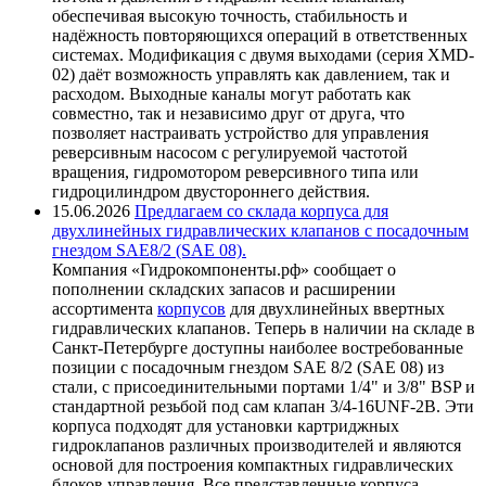
обеспечивая высокую точность, стабильность и
надёжность повторяющихся операций в ответственных
системах. Модификация с двумя выходами (серия XMD-
02) даёт возможность управлять как давлением, так и
расходом. Выходные каналы могут работать как
совместно, так и независимо друг от друга, что
позволяет настраивать устройство для управления
реверсивным насосом с регулируемой частотой
вращения, гидромотором реверсивного типа или
гидроцилиндром двустороннего действия.
15.06.2026
Предлагаем со склада корпуса для
двухлинейных гидравлических клапанов с посадочным
гнездом SAE8/2 (SAE 08).
Компания «Гидрокомпоненты.рф» сообщает о
пополнении складских запасов и расширении
ассортимента
корпусов
для двухлинейных ввертных
гидравлических клапанов. Теперь в наличии на складе в
Санкт-Петербурге доступны наиболее востребованные
позиции с посадочным гнездом SAE 8/2 (SAE 08) из
стали, с присоединительными портами 1/4" и 3/8" BSP и
стандартной резьбой под сам клапан 3/4-16UNF-2B. Эти
корпуса подходят для установки картриджных
гидроклапанов различных производителей и являются
основой для построения компактных гидравлических
блоков управления. Все представленные корпуса