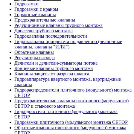
Гидрозамки
Гидрозамки с краном
Тормозные клапаны
Предохранительные клапаны
Редукционные клапаны трубного монтажа
Дроссели трубного монтажа
Гидроклапаны последовательности
Гидроклапаны приоритета по давлению (челночные
клапаны, клапаны "ИЛИ")
Обратные клапаны
Регуляторы расхода
Делители и делители-сумматоры потока
Концевые клапаны трубного монтажа
Клапаны защиты от разрыва шланга
Гидроаппаратура ввертного монтажа, картриджные
клапаны
Гидрораспределители плиточного (модульного) монтажa
CETOP
Предохранительные клапаны плиточного (модульного)
CETOP и стыкового монтажа
Гидродроссели плиточного (модульного) монтажа
CETOP
Гидрозамки плиточного (модульного) монтажа CETOP
Обратные клапаны плиточного (модульного) монтажа
CETOP