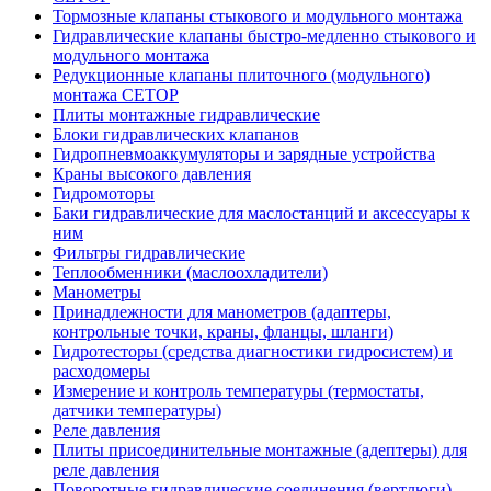
Тормозные клапаны стыкового и модульного монтажа
Гидравлические клапаны быстро-медленно стыкового и
модульного монтажа
Редукционные клапаны плиточного (модульного)
монтажа CETOP
Плиты монтажные гидравлические
Блоки гидравлических клапанов
Гидропневмоаккумуляторы и зарядные устройства
Краны высокого давления
Гидромоторы
Баки гидравлические для маслостанций и аксессуары к
ним
Фильтры гидравлические
Теплообменники (маслоохладители)
Манометры
Принадлежности для манометров (адаптеры,
контрольные точки, краны, фланцы, шланги)
Гидротесторы (средства диагностики гидросистем) и
расходомеры
Измерение и контроль температуры (термостаты,
датчики температуры)
Реле давления
Плиты присоединительные монтажные (адептеры) для
реле давления
Поворотные гидравлические соединения (вертлюги)