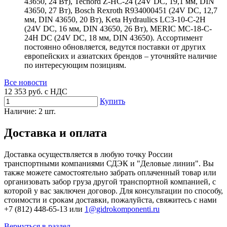
43650, 24 Вт), Tecnord Z-HC-24 (24V DC, 19,1 мм, DIN
43650, 27 Вт), Bosch Rexroth R934000451 (24V DC, 12,7
мм, DIN 43650, 20 Вт), Keta Hydraulics LC3-10-C-2H
(24V DC, 16 мм, DIN 43650, 26 Вт), MERIC MC-18-C-
24H DC (24V DC, 18 мм, DIN 43650). Ассортимент
постоянно обновляется, ведутся поставки от других
европейских и азиатских брендов – уточняйте наличие
по интересующим позициям.
Все новости
12 353
руб. с НДС
Купить
Наличие:
2 шт.
Доставка и оплата
Доставка осуществляется в любую точку России
транспортными компаниями СДЭК и "Деловые линии". Вы
также можете самостоятельно забрать оплаченный товар или
организовать забор груза другой транспортной компанией, с
которой у вас заключен договор. Для консультации по способу,
стоимости и срокам доставки, пожалуйста, свяжитесь с нами
+7 (812) 448-65-13 или
1@gidrokomponenti.ru
Вернуться в раздел