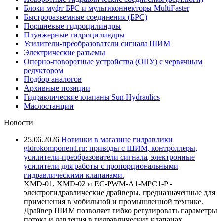
Блоки муфт БРС и мультиконнекторы MultiFaster
Быстроразъемные соединения (БРС)
Поршневые гидроцилиндры
Плунжерные гидроцилиндры
Усилители-преобразователи сигнала ШИМ
Электрические разъемы
Опорно-поворотные устройства (ОПУ) с червячным
редуктором
Подбор аналогов
Архивные позиции
Гидравлические клапаны Sun Hydraulics
Маслостанции
Новости
25.06.2026
Новинки в магазине гидравлики
gidrokomponenti.ru: приводы с ШИМ, контроллеры,
усилители-преобразователи сигнала, электронные
усилители для работы с пропорциональными
гидравлическими клапанами.
XMD-01, XMD-02 и EC-PWM-A1-MPC1-P -
электрогидравлические драйверы, предназначенные для
применения в мобильной и промышленной технике.
Драйвер ШИМ позволяет гибко регулировать параметры
потока и давления в гидравлических клапанах,