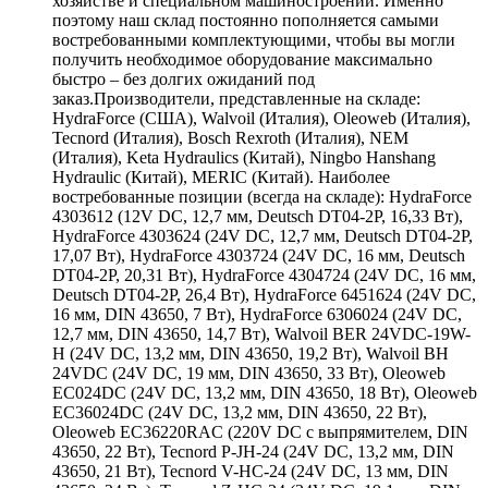
хозяйстве и специальном машиностроении. Именно
поэтому наш склад постоянно пополняется самыми
востребованными комплектующими, чтобы вы могли
получить необходимое оборудование максимально
быстро – без долгих ожиданий под
заказ.Производители, представленные на складе:
HydraForce (США), Walvoil (Италия), Oleoweb (Италия),
Tecnord (Италия), Bosch Rexroth (Италия), NEM
(Италия), Keta Hydraulics (Китай), Ningbo Hanshang
Hydraulic (Китай), MERIC (Китай). Наиболее
востребованные позиции (всегда на складе): HydraForce
4303612 (12V DC, 12,7 мм, Deutsch DT04-2P, 16,33 Вт),
HydraForce 4303624 (24V DC, 12,7 мм, Deutsch DT04-2P,
17,07 Вт), HydraForce 4303724 (24V DC, 16 мм, Deutsch
DT04-2P, 20,31 Вт), HydraForce 4304724 (24V DC, 16 мм,
Deutsch DT04-2P, 26,4 Вт), HydraForce 6451624 (24V DC,
16 мм, DIN 43650, 7 Вт), HydraForce 6306024 (24V DC,
12,7 мм, DIN 43650, 14,7 Вт), Walvoil BER 24VDC-19W-
H (24V DC, 13,2 мм, DIN 43650, 19,2 Вт), Walvoil BH
24VDC (24V DC, 19 мм, DIN 43650, 33 Вт), Oleoweb
EC024DC (24V DC, 13,2 мм, DIN 43650, 18 Вт), Oleoweb
EC36024DC (24V DC, 13,2 мм, DIN 43650, 22 Вт),
Oleoweb EC36220RAC (220V DC с выпрямителем, DIN
43650, 22 Вт), Tecnord P-JH-24 (24V DC, 13,2 мм, DIN
43650, 21 Вт), Tecnord V-HC-24 (24V DC, 13 мм, DIN