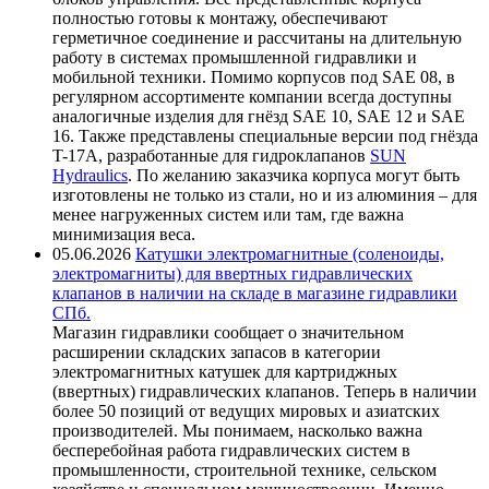
полностью готовы к монтажу, обеспечивают
герметичное соединение и рассчитаны на длительную
работу в системах промышленной гидравлики и
мобильной техники. Помимо корпусов под SAE 08, в
регулярном ассортименте компании всегда доступны
аналогичные изделия для гнёзд SAE 10, SAE 12 и SAE
16. Также представлены специальные версии под гнёзда
T-17A, разработанные для гидроклапанов
SUN
Hydraulics
. По желанию заказчика корпуса могут быть
изготовлены не только из стали, но и из алюминия – для
менее нагруженных систем или там, где важна
минимизация веса.
05.06.2026
Катушки электромагнитные (соленоиды,
электромагниты) для ввертных гидравлических
клапанов в наличии на складе в магазине гидравлики
СПб.
Магазин гидравлики сообщает о значительном
расширении складских запасов в категории
электромагнитных катушек для картриджных
(ввертных) гидравлических клапанов. Теперь в наличии
более 50 позиций от ведущих мировых и азиатских
производителей. Мы понимаем, насколько важна
бесперебойная работа гидравлических систем в
промышленности, строительной технике, сельском