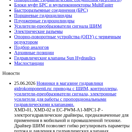
Блоки муфт БРС и мультиконнекторы MultiFaster
Быстроразъемные соединения (БРС)
Поршневые гидроцилиндры
Плунжерные гидроцилиндры
Усилители-преобразователи сигнала ШИМ
Электрические разъемы
Опорно-поворотные устройства (ОПУ) с червячным
редуктором
Подбор аналогов
Архивные позиции
Гидравлические клапаны Sun Hydraulics
Маслостанции
Новости
25.06.2026
Новинки в магазине гидравлики
gidrokomponenti.ru: приводы с ШИМ, контроллеры,
усилители-преобразователи сигнала, электронные
усилители для работы с пропорциональными
гидравлическими клапанами.
XMD-01, XMD-02 и EC-PWM-A1-MPC1-P -
электрогидравлические драйверы, предназначенные для
применения в мобильной и промышленной технике.
Драйвер ШИМ позволяет гибко регулировать параметры
потока и давления в гидравлических клапанах,