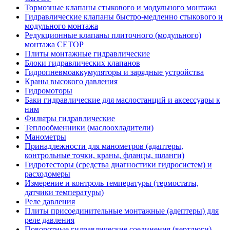
Тормозные клапаны стыкового и модульного монтажа
Гидравлические клапаны быстро-медленно стыкового и
модульного монтажа
Редукционные клапаны плиточного (модульного)
монтажа CETOP
Плиты монтажные гидравлические
Блоки гидравлических клапанов
Гидропневмоаккумуляторы и зарядные устройства
Краны высокого давления
Гидромоторы
Баки гидравлические для маслостанций и аксессуары к
ним
Фильтры гидравлические
Теплообменники (маслоохладители)
Манометры
Принадлежности для манометров (адаптеры,
контрольные точки, краны, фланцы, шланги)
Гидротесторы (средства диагностики гидросистем) и
расходомеры
Измерение и контроль температуры (термостаты,
датчики температуры)
Реле давления
Плиты присоединительные монтажные (адептеры) для
реле давления
Поворотные гидравлические соединения (вертлюги)