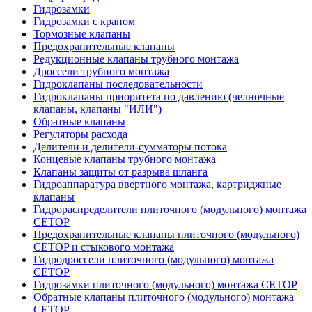
Гидрозамки
Гидрозамки с краном
Тормозные клапаны
Предохранительные клапаны
Редукционные клапаны трубного монтажа
Дроссели трубного монтажа
Гидроклапаны последовательности
Гидроклапаны приоритета по давлению (челночные
клапаны, клапаны "ИЛИ")
Обратные клапаны
Регуляторы расхода
Делители и делители-сумматоры потока
Концевые клапаны трубного монтажа
Клапаны защиты от разрыва шланга
Гидроаппаратура ввертного монтажа, картриджные
клапаны
Гидрораспределители плиточного (модульного) монтажa
CETOP
Предохранительные клапаны плиточного (модульного)
CETOP и стыкового монтажа
Гидродроссели плиточного (модульного) монтажа
CETOP
Гидрозамки плиточного (модульного) монтажа CETOP
Обратные клапаны плиточного (модульного) монтажа
CETOP