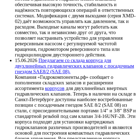
обеспечивая высокую точность, стабильность и
надёжность повторяющихся операций в ответственных
системах. Модификация с двумя выходами (серия XMD-
02) даёт возможность управлять как давлением, так и
расходом. Выходные каналы могут работать как
совместно, так и независимо друг от друга, что
позволяет настраивать устройство для управления
реверсивным насосом с регулируемой частотой
вращения, гидромотором реверсивного типа или
гидроцилиндром двустороннего действия.
15.06.2026
Предлагаем со склада корпуса для
двухлинейных гидравлических клапанов с посадочным
гнездом SAE8/2 (SAE 08).
Компания «Гидрокомпоненты.рф» сообщает о
пополнении складских запасов и расширении
ассортимента
корпусов
для двухлинейных ввертных
гидравлических клапанов. Теперь в наличии на складе в
Санкт-Петербурге доступны наиболее востребованные
позиции с посадочным гнездом SAE 8/2 (SAE 08) из
стали, с присоединительными портами 1/4" и 3/8" BSP и
стандартной резьбой под сам клапан 3/4-16UNF-2B. Эти
корпуса подходят для установки картриджных
гидроклапанов различных производителей и являются
основой для построения компактных гидравлических
блоков управления. Все представленные корпуса