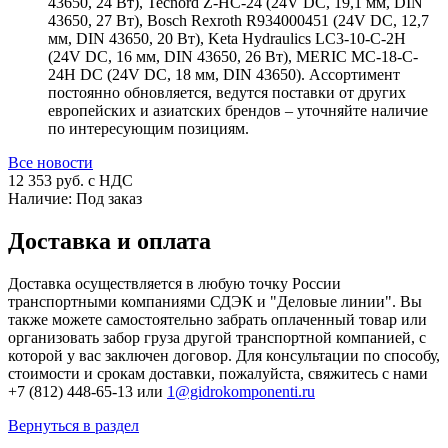
43650, 24 Вт), Tecnord Z-HC-24 (24V DC, 19,1 мм, DIN
43650, 27 Вт), Bosch Rexroth R934000451 (24V DC, 12,7
мм, DIN 43650, 20 Вт), Keta Hydraulics LC3-10-C-2H
(24V DC, 16 мм, DIN 43650, 26 Вт), MERIC MC-18-C-
24H DC (24V DC, 18 мм, DIN 43650). Ассортимент
постоянно обновляется, ведутся поставки от других
европейских и азиатских брендов – уточняйте наличие
по интересующим позициям.
Все новости
12 353
руб. с НДС
Наличие:
Под заказ
Доставка и оплата
Доставка осуществляется в любую точку России
транспортными компаниями СДЭК и "Деловые линии". Вы
также можете самостоятельно забрать оплаченный товар или
организовать забор груза другой транспортной компанией, с
которой у вас заключен договор. Для консультации по способу,
стоимости и срокам доставки, пожалуйста, свяжитесь с нами
+7 (812) 448-65-13 или
1@gidrokomponenti.ru
Вернуться в раздел