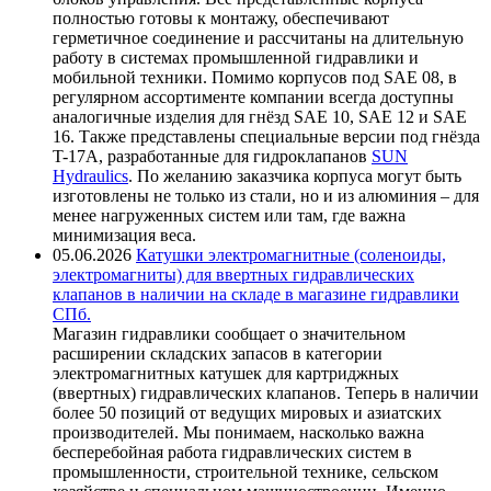
полностью готовы к монтажу, обеспечивают
герметичное соединение и рассчитаны на длительную
работу в системах промышленной гидравлики и
мобильной техники. Помимо корпусов под SAE 08, в
регулярном ассортименте компании всегда доступны
аналогичные изделия для гнёзд SAE 10, SAE 12 и SAE
16. Также представлены специальные версии под гнёзда
T-17A, разработанные для гидроклапанов
SUN
Hydraulics
. По желанию заказчика корпуса могут быть
изготовлены не только из стали, но и из алюминия – для
менее нагруженных систем или там, где важна
минимизация веса.
05.06.2026
Катушки электромагнитные (соленоиды,
электромагниты) для ввертных гидравлических
клапанов в наличии на складе в магазине гидравлики
СПб.
Магазин гидравлики сообщает о значительном
расширении складских запасов в категории
электромагнитных катушек для картриджных
(ввертных) гидравлических клапанов. Теперь в наличии
более 50 позиций от ведущих мировых и азиатских
производителей. Мы понимаем, насколько важна
бесперебойная работа гидравлических систем в
промышленности, строительной технике, сельском