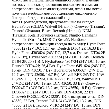
хозяйстве и специальном машиностроении. Именно
поэтому наш склад постоянно пополняется самыми
востребованными комплектующими, чтобы вы могли
получить необходимое оборудование максимально
быстро – без долгих ожиданий под
заказ.Производители, представленные на складе:
HydraForce (США), Walvoil (Италия), Oleoweb (Италия),
Tecnord (Италия), Bosch Rexroth (Италия), NEM
(Италия), Keta Hydraulics (Китай), Ningbo Hanshang
Hydraulic (Китай), MERIC (Китай). Наиболее
востребованные позиции (всегда на складе): HydraForce
4303612 (12V DC, 12,7 мм, Deutsch DT04-2P, 16,33 Вт),
HydraForce 4303624 (24V DC, 12,7 мм, Deutsch DT04-2P,
17,07 Вт), HydraForce 4303724 (24V DC, 16 мм, Deutsch
DT04-2P, 20,31 Вт), HydraForce 4304724 (24V DC, 16 мм,
Deutsch DT04-2P, 26,4 Вт), HydraForce 6451624 (24V DC,
16 мм, DIN 43650, 7 Вт), HydraForce 6306024 (24V DC,
12,7 мм, DIN 43650, 14,7 Вт), Walvoil BER 24VDC-19W-
H (24V DC, 13,2 мм, DIN 43650, 19,2 Вт), Walvoil BH
24VDC (24V DC, 19 мм, DIN 43650, 33 Вт), Oleoweb
EC024DC (24V DC, 13,2 мм, DIN 43650, 18 Вт), Oleoweb
EC36024DC (24V DC, 13,2 мм, DIN 43650, 22 Вт),
Oleoweb EC36220RAC (220V DC с выпрямителем, DIN
43650, 22 Вт), Tecnord P-JH-24 (24V DC, 13,2 мм, DIN
43650, 21 Вт), Tecnord V-HC-24 (24V DC, 13 мм, DIN