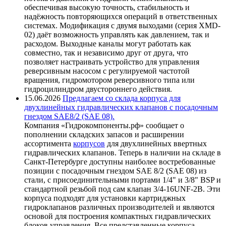
обеспечивая высокую точность, стабильность и
надёжность повторяющихся операций в ответственных
системах. Модификация с двумя выходами (серия XMD-
02) даёт возможность управлять как давлением, так и
расходом. Выходные каналы могут работать как
совместно, так и независимо друг от друга, что
позволяет настраивать устройство для управления
реверсивным насосом с регулируемой частотой
вращения, гидромотором реверсивного типа или
гидроцилиндром двустороннего действия.
15.06.2026
Предлагаем со склада корпуса для
двухлинейных гидравлических клапанов с посадочным
гнездом SAE8/2 (SAE 08).
Компания «Гидрокомпоненты.рф» сообщает о
пополнении складских запасов и расширении
ассортимента
корпусов
для двухлинейных ввертных
гидравлических клапанов. Теперь в наличии на складе в
Санкт-Петербурге доступны наиболее востребованные
позиции с посадочным гнездом SAE 8/2 (SAE 08) из
стали, с присоединительными портами 1/4" и 3/8" BSP и
стандартной резьбой под сам клапан 3/4-16UNF-2B. Эти
корпуса подходят для установки картриджных
гидроклапанов различных производителей и являются
основой для построения компактных гидравлических
блоков управления. Все представленные корпуса