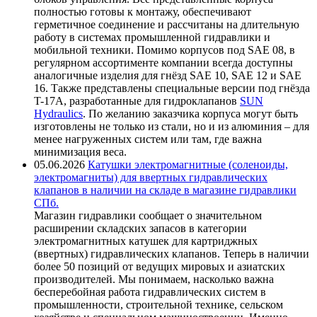
полностью готовы к монтажу, обеспечивают
герметичное соединение и рассчитаны на длительную
работу в системах промышленной гидравлики и
мобильной техники. Помимо корпусов под SAE 08, в
регулярном ассортименте компании всегда доступны
аналогичные изделия для гнёзд SAE 10, SAE 12 и SAE
16. Также представлены специальные версии под гнёзда
T-17A, разработанные для гидроклапанов
SUN
Hydraulics
. По желанию заказчика корпуса могут быть
изготовлены не только из стали, но и из алюминия – для
менее нагруженных систем или там, где важна
минимизация веса.
05.06.2026
Катушки электромагнитные (соленоиды,
электромагниты) для ввертных гидравлических
клапанов в наличии на складе в магазине гидравлики
СПб.
Магазин гидравлики сообщает о значительном
расширении складских запасов в категории
электромагнитных катушек для картриджных
(ввертных) гидравлических клапанов. Теперь в наличии
более 50 позиций от ведущих мировых и азиатских
производителей. Мы понимаем, насколько важна
бесперебойная работа гидравлических систем в
промышленности, строительной технике, сельском