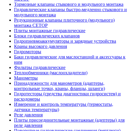
Тормозные клапаны стыкового и модульного монтажа
Гидравлические клапаны быстро-медленно стыкового и
модульного монтажа
Редукционные клапаны плиточного (модульного)
монтажа CETOP
Плиты монтажные гидравлические
Блоки гидравлических клапанов
Гидропневмоаккумуляторы и зарядные устройства
Краны высокого давления
Гидромоторы
Баки гидравлические для маслостанций и аксессуары к
ним
Фильтры гидравлические
Теплообменники (маслоохладители)
Манометры
Принадлежности для манометров (адаптеры,
контрольные точки, краны, фланцы, шланги)
Гидротесторы (средства диагностики гидросистем) и
расходомеры
Измерение и контроль температуры (термостаты,
датчики температуры)
Реле давления
Плиты присоединительные монтажные (адептеры) для
реле давления
Поворотные гидравлические соединения (вертлюги)