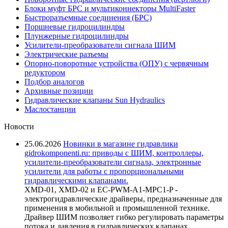
Блоки муфт БРС и мультиконнекторы MultiFaster
Быстроразъемные соединения (БРС)
Поршневые гидроцилиндры
Плунжерные гидроцилиндры
Усилители-преобразователи сигнала ШИМ
Электрические разъемы
Опорно-поворотные устройства (ОПУ) с червячным
редуктором
Подбор аналогов
Архивные позиции
Гидравлические клапаны Sun Hydraulics
Маслостанции
Новости
25.06.2026
Новинки в магазине гидравлики
gidrokomponenti.ru: приводы с ШИМ, контроллеры,
усилители-преобразователи сигнала, электронные
усилители для работы с пропорциональными
гидравлическими клапанами.
XMD-01, XMD-02 и EC-PWM-A1-MPC1-P -
электрогидравлические драйверы, предназначенные для
применения в мобильной и промышленной технике.
Драйвер ШИМ позволяет гибко регулировать параметры
потока и давления в гидравлических клапанах,