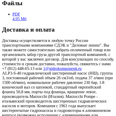
Файлы
PDF
4.95 Мб
Доставка и оплата
Доставка осуществляется в любую точку России
транспортными компаниями СДЭК и "Деловые линии". Вы
также можете самостоятельно забрать оплаченный товар или
организовать забор груза другой транспортной компанией, с
которой у вас заключен договор. Для консультации по способу,
стоимости и срокам доставки, пожалуйста, свяжитесь с нами
+7 (812) 448-65-13 или
1@gidrokomponenti.ru
ALP3-S-40 гидравлический шестеренный насос (НШ), группа
3, постоянный рабочий объем 26 см3/об, подача 37 л/мин (при
1500 об/мин), номинальное рабочее давление 230 бар, 1:8
конический вал со шпонкой, стандартный европейский
фланец 50,8 мм, порты под фланцы, вращение левое,
производитель Marzocchi (Италия). Marzocchi Pompe -
итальянский производитель шестеренных гидравлических
насосов и моторов. Компания с 1961 года выпускает
шестеренчатые гидронасосы и гидромоторы в алюминиевом
корпусе (возможно исполнение с алюминиевыми или