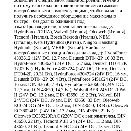
хозяйстве и специальном машиностроении. Именно
поэтому наш склад постоянно пополняется самыми
востребованными комплектующими, чтобы вы могли
получить необходимое оборудование максимально
быстро – без долгих ожиданий под
заказ.Производители, представленные на складе:
HydraForce (США), Walvoil (Италия), Oleoweb (Италия),
Tecnord (Италия), Bosch Rexroth (Италия), NEM
(Италия), Keta Hydraulics (Китай), Ningbo Hanshang
Hydraulic (Китай), MERIC (Китай). Наиболее
востребованные позиции (всегда на складе): HydraForce
4303612 (12V DC, 12,7 мм, Deutsch DT04-2P, 16,33 Вт),
HydraForce 4303624 (24V DC, 12,7 мм, Deutsch DT04-2P,
17,07 Вт), HydraForce 4303724 (24V DC, 16 мм, Deutsch
DT04-2P, 20,31 Вт), HydraForce 4304724 (24V DC, 16 мм,
Deutsch DT04-2P, 26,4 Вт), HydraForce 6451624 (24V DC,
16 мм, DIN 43650, 7 Вт), HydraForce 6306024 (24V DC,
12,7 мм, DIN 43650, 14,7 Вт), Walvoil BER 24VDC-19W-
H (24V DC, 13,2 мм, DIN 43650, 19,2 Вт), Walvoil BH
24VDC (24V DC, 19 мм, DIN 43650, 33 Вт), Oleoweb
EC024DC (24V DC, 13,2 мм, DIN 43650, 18 Вт), Oleoweb
EC36024DC (24V DC, 13,2 мм, DIN 43650, 22 Вт),
Oleoweb EC36220RAC (220V DC с выпрямителем, DIN
43650, 22 Вт), Tecnord P-JH-24 (24V DC, 13,2 мм, DIN
43650, 21 Вт), Tecnord V-HC-24 (24V DC, 13 мм, DIN