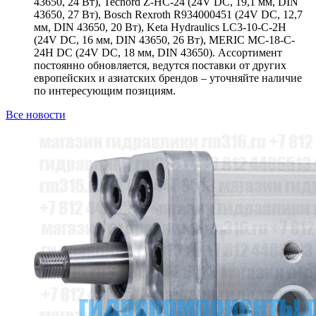
43650, 24 Вт), Tecnord Z-HC-24 (24V DC, 19,1 мм, DIN
43650, 27 Вт), Bosch Rexroth R934000451 (24V DC, 12,7
мм, DIN 43650, 20 Вт), Keta Hydraulics LC3-10-C-2H
(24V DC, 16 мм, DIN 43650, 26 Вт), MERIC MC-18-C-
24H DC (24V DC, 18 мм, DIN 43650). Ассортимент
постоянно обновляется, ведутся поставки от других
европейских и азиатских брендов – уточняйте наличие
по интересующим позициям.
Все новости