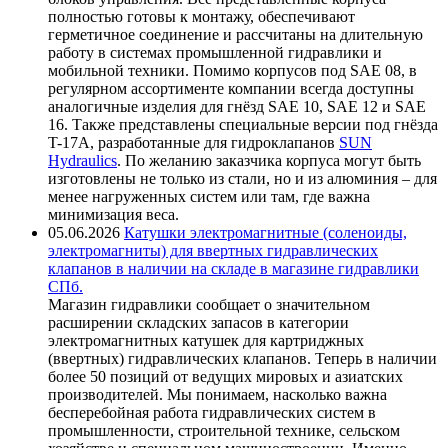
полностью готовы к монтажу, обеспечивают
герметичное соединение и рассчитаны на длительную
работу в системах промышленной гидравлики и
мобильной техники. Помимо корпусов под SAE 08, в
регулярном ассортименте компании всегда доступны
аналогичные изделия для гнёзд SAE 10, SAE 12 и SAE
16. Также представлены специальные версии под гнёзда
T-17A, разработанные для гидроклапанов
SUN
Hydraulics
. По желанию заказчика корпуса могут быть
изготовлены не только из стали, но и из алюминия – для
менее нагруженных систем или там, где важна
минимизация веса.
05.06.2026
Катушки электромагнитные (соленоиды,
электромагниты) для ввертных гидравлических
клапанов в наличии на складе в магазине гидравлики
СПб.
Магазин гидравлики сообщает о значительном
расширении складских запасов в категории
электромагнитных катушек для картриджных
(ввертных) гидравлических клапанов. Теперь в наличии
более 50 позиций от ведущих мировых и азиатских
производителей. Мы понимаем, насколько важна
бесперебойная работа гидравлических систем в
промышленности, строительной технике, сельском