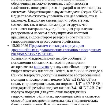
обеспечивая высокую точность, стабильность и
надёжность повторяющихся операций в ответственных
системах. Модификация с двумя выходами (серия XMD-
02) даёт возможность управлять как давлением, так и
расходом. Выходные каналы могут работать как
совместно, так и независимо друг от друга, что
позволяет настраивать устройство для управления
реверсивным насосом с регулируемой частотой
вращения, гидромотором реверсивного типа или
гидроцилиндром двустороннего действия.
15.06.2026
Предлагаем со склада корпуса для
двухлинейных гидравлических клапанов с посадочным
гнездом SAE8/2 (SAE 08).
Компания «Гидрокомпоненты.рф» сообщает о
пополнении складских запасов и расширении
ассортимента
корпусов
для двухлинейных ввертных
гидравлических клапанов. Теперь в наличии на складе в
Санкт-Петербурге доступны наиболее востребованные
позиции с посадочным гнездом SAE 8/2 (SAE 08) из
стали, с присоединительными портами 1/4" и 3/8" BSP и
стандартной резьбой под сам клапан 3/4-16UNF-2B. Эти
корпуса подходят для установки картриджных
гидроклапанов различных производителей и являются
основой для построения компактных гидравлических
блоков управления. Все представленные корпуса