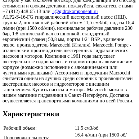
которой у вас заключен договор. Для консультации по способу,
стоимости и срокам доставки, пожалуйста, свяжитесь с нами
+7 (812) 448-65-13 или
1@gidrokomponenti.ru
ALP2-S-16-FG гидравлический шестеренный насос (НШ),
группа 2, постоянный рабочий объем 11,5 см3/об, подача 16,4
л/мин (при 1500 об/мин), номинальное рабочее давление 230
бар, 1:8 конический вал со шпонкой, стандартный
европейский фланец 50,8 мм, порты 1/2" BSP , вращение
левое, производитель Marzocchi (Италия). Marzocchi Pompe -
итальянский производитель шестеренных гидравлических
насосов и моторов. Компания с 1961 года выпускает
шестеренчатые гидронасосы и гидромоторы в алюминиевом
корпусе (возможно исполнение с алюминиевыми или
чугунными крышками). Ассортимент продукции Marzocchi
считается одним из лучших среди основных производителей
шестеренных насосов и гидромоторов с внешним
зацеплением. Купить насосы и моторы Marzocchi можно в
нашем магазине гидравлики в Санкт-Петербурге. Доставка
осуществляется транспортными компаниями по всей России.
Характеристики
Рабочий объем:
11.5 см3/об
16.4 л/мин (при 1500 об/
Производительность: