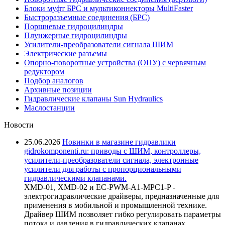
Блоки муфт БРС и мультиконнекторы MultiFaster
Быстроразъемные соединения (БРС)
Поршневые гидроцилиндры
Плунжерные гидроцилиндры
Усилители-преобразователи сигнала ШИМ
Электрические разъемы
Опорно-поворотные устройства (ОПУ) с червячным
редуктором
Подбор аналогов
Архивные позиции
Гидравлические клапаны Sun Hydraulics
Маслостанции
Новости
25.06.2026
Новинки в магазине гидравлики
gidrokomponenti.ru: приводы с ШИМ, контроллеры,
усилители-преобразователи сигнала, электронные
усилители для работы с пропорциональными
гидравлическими клапанами.
XMD-01, XMD-02 и EC-PWM-A1-MPC1-P -
электрогидравлические драйверы, предназначенные для
применения в мобильной и промышленной технике.
Драйвер ШИМ позволяет гибко регулировать параметры
потока и давления в гидравлических клапанах,