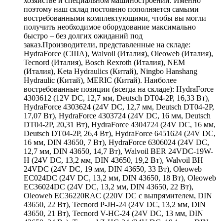
хозяйстве и специальном машиностроении. Именно
поэтому наш склад постоянно пополняется самыми
востребованными комплектующими, чтобы вы могли
получить необходимое оборудование максимально
быстро – без долгих ожиданий под
заказ.Производители, представленные на складе:
HydraForce (США), Walvoil (Италия), Oleoweb (Италия),
Tecnord (Италия), Bosch Rexroth (Италия), NEM
(Италия), Keta Hydraulics (Китай), Ningbo Hanshang
Hydraulic (Китай), MERIC (Китай). Наиболее
востребованные позиции (всегда на складе): HydraForce
4303612 (12V DC, 12,7 мм, Deutsch DT04-2P, 16,33 Вт),
HydraForce 4303624 (24V DC, 12,7 мм, Deutsch DT04-2P,
17,07 Вт), HydraForce 4303724 (24V DC, 16 мм, Deutsch
DT04-2P, 20,31 Вт), HydraForce 4304724 (24V DC, 16 мм,
Deutsch DT04-2P, 26,4 Вт), HydraForce 6451624 (24V DC,
16 мм, DIN 43650, 7 Вт), HydraForce 6306024 (24V DC,
12,7 мм, DIN 43650, 14,7 Вт), Walvoil BER 24VDC-19W-
H (24V DC, 13,2 мм, DIN 43650, 19,2 Вт), Walvoil BH
24VDC (24V DC, 19 мм, DIN 43650, 33 Вт), Oleoweb
EC024DC (24V DC, 13,2 мм, DIN 43650, 18 Вт), Oleoweb
EC36024DC (24V DC, 13,2 мм, DIN 43650, 22 Вт),
Oleoweb EC36220RAC (220V DC с выпрямителем, DIN
43650, 22 Вт), Tecnord P-JH-24 (24V DC, 13,2 мм, DIN
43650, 21 Вт), Tecnord V-HC-24 (24V DC, 13 мм, DIN