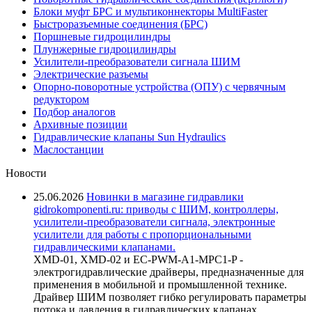
Блоки муфт БРС и мультиконнекторы MultiFaster
Быстроразъемные соединения (БРС)
Поршневые гидроцилиндры
Плунжерные гидроцилиндры
Усилители-преобразователи сигнала ШИМ
Электрические разъемы
Опорно-поворотные устройства (ОПУ) с червячным
редуктором
Подбор аналогов
Архивные позиции
Гидравлические клапаны Sun Hydraulics
Маслостанции
Новости
25.06.2026
Новинки в магазине гидравлики
gidrokomponenti.ru: приводы с ШИМ, контроллеры,
усилители-преобразователи сигнала, электронные
усилители для работы с пропорциональными
гидравлическими клапанами.
XMD-01, XMD-02 и EC-PWM-A1-MPC1-P -
электрогидравлические драйверы, предназначенные для
применения в мобильной и промышленной технике.
Драйвер ШИМ позволяет гибко регулировать параметры
потока и давления в гидравлических клапанах,