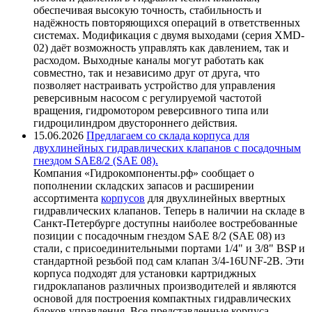
обеспечивая высокую точность, стабильность и
надёжность повторяющихся операций в ответственных
системах. Модификация с двумя выходами (серия XMD-
02) даёт возможность управлять как давлением, так и
расходом. Выходные каналы могут работать как
совместно, так и независимо друг от друга, что
позволяет настраивать устройство для управления
реверсивным насосом с регулируемой частотой
вращения, гидромотором реверсивного типа или
гидроцилиндром двустороннего действия.
15.06.2026
Предлагаем со склада корпуса для
двухлинейных гидравлических клапанов с посадочным
гнездом SAE8/2 (SAE 08).
Компания «Гидрокомпоненты.рф» сообщает о
пополнении складских запасов и расширении
ассортимента
корпусов
для двухлинейных ввертных
гидравлических клапанов. Теперь в наличии на складе в
Санкт-Петербурге доступны наиболее востребованные
позиции с посадочным гнездом SAE 8/2 (SAE 08) из
стали, с присоединительными портами 1/4" и 3/8" BSP и
стандартной резьбой под сам клапан 3/4-16UNF-2B. Эти
корпуса подходят для установки картриджных
гидроклапанов различных производителей и являются
основой для построения компактных гидравлических
блоков управления. Все представленные корпуса