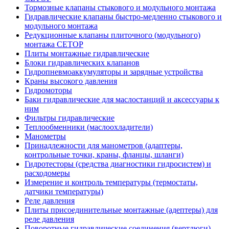
Тормозные клапаны стыкового и модульного монтажа
Гидравлические клапаны быстро-медленно стыкового и
модульного монтажа
Редукционные клапаны плиточного (модульного)
монтажа CETOP
Плиты монтажные гидравлические
Блоки гидравлических клапанов
Гидропневмоаккумуляторы и зарядные устройства
Краны высокого давления
Гидромоторы
Баки гидравлические для маслостанций и аксессуары к
ним
Фильтры гидравлические
Теплообменники (маслоохладители)
Манометры
Принадлежности для манометров (адаптеры,
контрольные точки, краны, фланцы, шланги)
Гидротесторы (средства диагностики гидросистем) и
расходомеры
Измерение и контроль температуры (термостаты,
датчики температуры)
Реле давления
Плиты присоединительные монтажные (адептеры) для
реле давления
Поворотные гидравлические соединения (вертлюги)