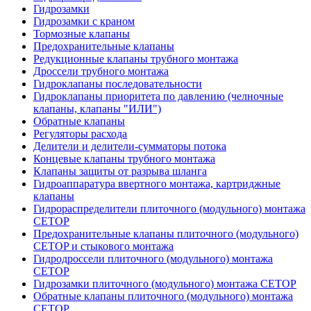
Гидрозамки
Гидрозамки с краном
Тормозные клапаны
Предохранительные клапаны
Редукционные клапаны трубного монтажа
Дроссели трубного монтажа
Гидроклапаны последовательности
Гидроклапаны приоритета по давлению (челночные
клапаны, клапаны "ИЛИ")
Обратные клапаны
Регуляторы расхода
Делители и делители-сумматоры потока
Концевые клапаны трубного монтажа
Клапаны защиты от разрыва шланга
Гидроаппаратура ввертного монтажа, картриджные
клапаны
Гидрораспределители плиточного (модульного) монтажa
CETOP
Предохранительные клапаны плиточного (модульного)
CETOP и стыкового монтажа
Гидродроссели плиточного (модульного) монтажа
CETOP
Гидрозамки плиточного (модульного) монтажа CETOP
Обратные клапаны плиточного (модульного) монтажа
CETOP