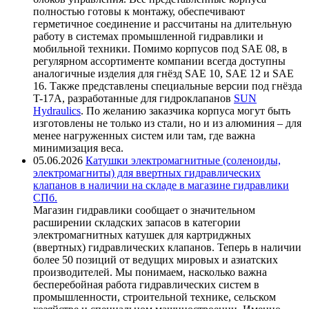
полностью готовы к монтажу, обеспечивают
герметичное соединение и рассчитаны на длительную
работу в системах промышленной гидравлики и
мобильной техники. Помимо корпусов под SAE 08, в
регулярном ассортименте компании всегда доступны
аналогичные изделия для гнёзд SAE 10, SAE 12 и SAE
16. Также представлены специальные версии под гнёзда
T-17A, разработанные для гидроклапанов
SUN
Hydraulics
. По желанию заказчика корпуса могут быть
изготовлены не только из стали, но и из алюминия – для
менее нагруженных систем или там, где важна
минимизация веса.
05.06.2026
Катушки электромагнитные (соленоиды,
электромагниты) для ввертных гидравлических
клапанов в наличии на складе в магазине гидравлики
СПб.
Магазин гидравлики сообщает о значительном
расширении складских запасов в категории
электромагнитных катушек для картриджных
(ввертных) гидравлических клапанов. Теперь в наличии
более 50 позиций от ведущих мировых и азиатских
производителей. Мы понимаем, насколько важна
бесперебойная работа гидравлических систем в
промышленности, строительной технике, сельском