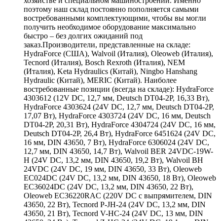
хозяйстве и специальном машиностроении. Именно
поэтому наш склад постоянно пополняется самыми
востребованными комплектующими, чтобы вы могли
получить необходимое оборудование максимально
быстро – без долгих ожиданий под
заказ.Производители, представленные на складе:
HydraForce (США), Walvoil (Италия), Oleoweb (Италия),
Tecnord (Италия), Bosch Rexroth (Италия), NEM
(Италия), Keta Hydraulics (Китай), Ningbo Hanshang
Hydraulic (Китай), MERIC (Китай). Наиболее
востребованные позиции (всегда на складе): HydraForce
4303612 (12V DC, 12,7 мм, Deutsch DT04-2P, 16,33 Вт),
HydraForce 4303624 (24V DC, 12,7 мм, Deutsch DT04-2P,
17,07 Вт), HydraForce 4303724 (24V DC, 16 мм, Deutsch
DT04-2P, 20,31 Вт), HydraForce 4304724 (24V DC, 16 мм,
Deutsch DT04-2P, 26,4 Вт), HydraForce 6451624 (24V DC,
16 мм, DIN 43650, 7 Вт), HydraForce 6306024 (24V DC,
12,7 мм, DIN 43650, 14,7 Вт), Walvoil BER 24VDC-19W-
H (24V DC, 13,2 мм, DIN 43650, 19,2 Вт), Walvoil BH
24VDC (24V DC, 19 мм, DIN 43650, 33 Вт), Oleoweb
EC024DC (24V DC, 13,2 мм, DIN 43650, 18 Вт), Oleoweb
EC36024DC (24V DC, 13,2 мм, DIN 43650, 22 Вт),
Oleoweb EC36220RAC (220V DC с выпрямителем, DIN
43650, 22 Вт), Tecnord P-JH-24 (24V DC, 13,2 мм, DIN
43650, 21 Вт), Tecnord V-HC-24 (24V DC, 13 мм, DIN