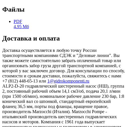
Файлы
PDF
4.95 Мб
Доставка и оплата
Доставка осуществляется в любую точку России
транспортными компаниями СДЭК и "Деловые линии". Вы
также можете самостоятельно забрать оплаченный товар или
организовать забор груза другой транспортной компанией, с
которой у вас заключен договор. Для консультации по способу,
стоимости и срокам доставки, пожалуйста, свяжитесь с нами
+7 (812) 448-65-13 или
1@gidrokomponenti.ru
ALP2-D-20 гидравлический шестеренный насос (НШ), группа
2, постоянный рабочий объем 14,1 см3/об, подача 20,1 л/мин
(при 1500 об/мин), номинальное рабочее давление 230 бар, 1:8
конический вал со шпонкой, стандартный европейский
фланец 36,5 мм, порты под фланцы, вращение правое,
производитель Marzocchi (Италия). Marzocchi Pompe -
итальянский производитель шестеренных гидравлических
насосов и моторов. Компания с 1961 года выпускает
шестеренчатые гидронасосы и гидромоторы в алюминиевом