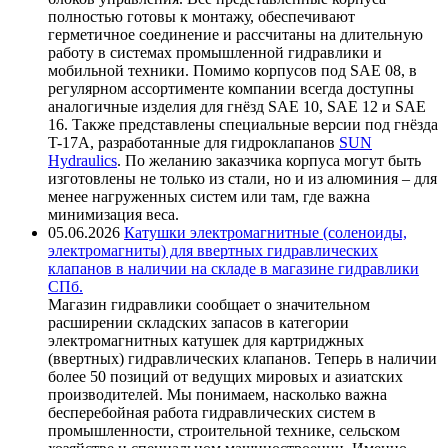
полностью готовы к монтажу, обеспечивают
герметичное соединение и рассчитаны на длительную
работу в системах промышленной гидравлики и
мобильной техники. Помимо корпусов под SAE 08, в
регулярном ассортименте компании всегда доступны
аналогичные изделия для гнёзд SAE 10, SAE 12 и SAE
16. Также представлены специальные версии под гнёзда
T-17A, разработанные для гидроклапанов
SUN
Hydraulics
. По желанию заказчика корпуса могут быть
изготовлены не только из стали, но и из алюминия – для
менее нагруженных систем или там, где важна
минимизация веса.
05.06.2026
Катушки электромагнитные (соленоиды,
электромагниты) для ввертных гидравлических
клапанов в наличии на складе в магазине гидравлики
СПб.
Магазин гидравлики сообщает о значительном
расширении складских запасов в категории
электромагнитных катушек для картриджных
(ввертных) гидравлических клапанов. Теперь в наличии
более 50 позиций от ведущих мировых и азиатских
производителей. Мы понимаем, насколько важна
бесперебойная работа гидравлических систем в
промышленности, строительной технике, сельском