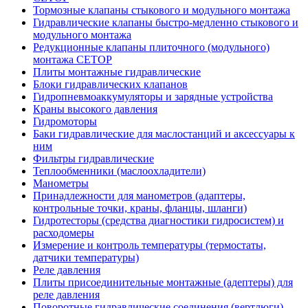
Тормозные клапаны стыкового и модульного монтажа
Гидравлические клапаны быстро-медленно стыкового и
модульного монтажа
Редукционные клапаны плиточного (модульного)
монтажа CETOP
Плиты монтажные гидравлические
Блоки гидравлических клапанов
Гидропневмоаккумуляторы и зарядные устройства
Краны высокого давления
Гидромоторы
Баки гидравлические для маслостанций и аксессуары к
ним
Фильтры гидравлические
Теплообменники (маслоохладители)
Манометры
Принадлежности для манометров (адаптеры,
контрольные точки, краны, фланцы, шланги)
Гидротесторы (средства диагностики гидросистем) и
расходомеры
Измерение и контроль температуры (термостаты,
датчики температуры)
Реле давления
Плиты присоединительные монтажные (адептеры) для
реле давления
Поворотные гидравлические соединения (вертлюги)