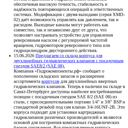
обеспечивая высокую точность, стабильность и
надёжность повторяющихся операций в ответственных
системах. Модификация с двумя выходами (серия XMD-
02) даёт возможность управлять как давлением, так и
расходом. Выходные каналы могут работать как
совместно, так и независимо друг от друга, что
позволяет настраивать устройство для управления
реверсивным насосом с регулируемой частотой
вращения, гидромотором реверсивного типа или
гидроцилиндром двустороннего действия.
15.06.2026
Предлагаем со склада корпуса для
двухлинейных гидравлических клапанов с посадочным
гнездом SAE8/2 (SAE 08).
Компания «Гидрокомпоненты.рф» сообщает о
пополнении складских запасов и расширении
ассортимента
корпусов
для двухлинейных ввертных
гидравлических клапанов. Теперь в наличии на складе в
Санкт-Петербурге доступны наиболее востребованные
позиции с посадочным гнездом SAE 8/2 (SAE 08) из
стали, с присоединительными портами 1/4" и 3/8" BSP и
стандартной резьбой под сам клапан 3/4-16UNF-2B. Эти
корпуса подходят для установки картриджных
гидроклапанов различных производителей и являются
основой для построения компактных гидравлических
блоков управления. Все представленные корпуса