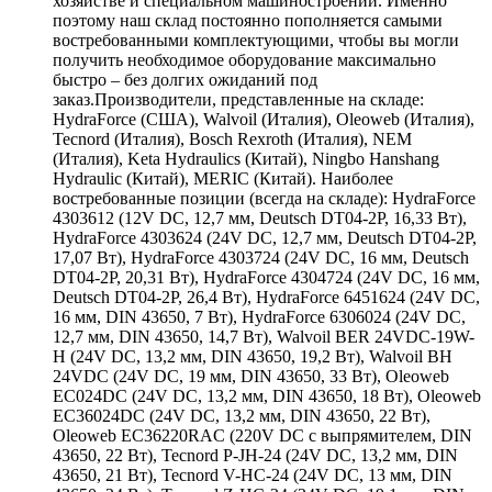
хозяйстве и специальном машиностроении. Именно
поэтому наш склад постоянно пополняется самыми
востребованными комплектующими, чтобы вы могли
получить необходимое оборудование максимально
быстро – без долгих ожиданий под
заказ.Производители, представленные на складе:
HydraForce (США), Walvoil (Италия), Oleoweb (Италия),
Tecnord (Италия), Bosch Rexroth (Италия), NEM
(Италия), Keta Hydraulics (Китай), Ningbo Hanshang
Hydraulic (Китай), MERIC (Китай). Наиболее
востребованные позиции (всегда на складе): HydraForce
4303612 (12V DC, 12,7 мм, Deutsch DT04-2P, 16,33 Вт),
HydraForce 4303624 (24V DC, 12,7 мм, Deutsch DT04-2P,
17,07 Вт), HydraForce 4303724 (24V DC, 16 мм, Deutsch
DT04-2P, 20,31 Вт), HydraForce 4304724 (24V DC, 16 мм,
Deutsch DT04-2P, 26,4 Вт), HydraForce 6451624 (24V DC,
16 мм, DIN 43650, 7 Вт), HydraForce 6306024 (24V DC,
12,7 мм, DIN 43650, 14,7 Вт), Walvoil BER 24VDC-19W-
H (24V DC, 13,2 мм, DIN 43650, 19,2 Вт), Walvoil BH
24VDC (24V DC, 19 мм, DIN 43650, 33 Вт), Oleoweb
EC024DC (24V DC, 13,2 мм, DIN 43650, 18 Вт), Oleoweb
EC36024DC (24V DC, 13,2 мм, DIN 43650, 22 Вт),
Oleoweb EC36220RAC (220V DC с выпрямителем, DIN
43650, 22 Вт), Tecnord P-JH-24 (24V DC, 13,2 мм, DIN
43650, 21 Вт), Tecnord V-HC-24 (24V DC, 13 мм, DIN