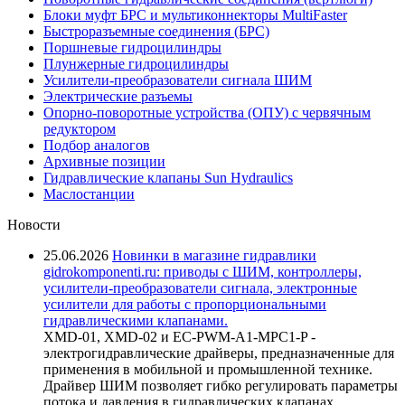
Блоки муфт БРС и мультиконнекторы MultiFaster
Быстроразъемные соединения (БРС)
Поршневые гидроцилиндры
Плунжерные гидроцилиндры
Усилители-преобразователи сигнала ШИМ
Электрические разъемы
Опорно-поворотные устройства (ОПУ) с червячным
редуктором
Подбор аналогов
Архивные позиции
Гидравлические клапаны Sun Hydraulics
Маслостанции
Новости
25.06.2026
Новинки в магазине гидравлики
gidrokomponenti.ru: приводы с ШИМ, контроллеры,
усилители-преобразователи сигнала, электронные
усилители для работы с пропорциональными
гидравлическими клапанами.
XMD-01, XMD-02 и EC-PWM-A1-MPC1-P -
электрогидравлические драйверы, предназначенные для
применения в мобильной и промышленной технике.
Драйвер ШИМ позволяет гибко регулировать параметры
потока и давления в гидравлических клапанах,