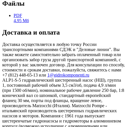
Файлы
PDF
4.95 Мб
Доставка и оплата
Доставка осуществляется в любую точку России
транспортными компаниями СДЭК и "Деловые линии". Вы
также можете самостоятельно забрать оплаченный товар или
организовать забор груза другой транспортной компанией, с
которой у вас заключен договор. Для консультации по способу,
стоимости и срокам доставки, пожалуйста, свяжитесь с нами
+7 (812) 448-65-13 или
1@gidrokomponenti.ru
ALP1-S-5 гидравлический шестеренный насос (НШ), группа
1, постоянный рабочий объем 3,5 см3/об, подача 4,9 л/мин
(при 1500 об/мин), номинальное рабочее давление 250 бар, 1:8
конический вал со шпонкой, стандартный европейский
фланец 30 мм, порты под фланцы, вращение левое,
производитель Marzocchi (Италия). Marzocchi Pompe -
итальянский производитель шестеренных гидравлических
насосов и моторов. Компания с 1961 года выпускает
шестеренчатые гидронасосы и гидромоторы в алюминиевом
корпусе (возможно исполнение с алюминиевыми или