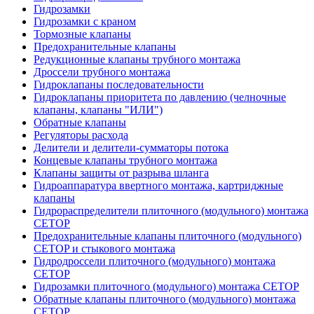
Гидрозамки
Гидрозамки с краном
Тормозные клапаны
Предохранительные клапаны
Редукционные клапаны трубного монтажа
Дроссели трубного монтажа
Гидроклапаны последовательности
Гидроклапаны приоритета по давлению (челночные
клапаны, клапаны "ИЛИ")
Обратные клапаны
Регуляторы расхода
Делители и делители-сумматоры потока
Концевые клапаны трубного монтажа
Клапаны защиты от разрыва шланга
Гидроаппаратура ввертного монтажа, картриджные
клапаны
Гидрораспределители плиточного (модульного) монтажa
CETOP
Предохранительные клапаны плиточного (модульного)
CETOP и стыкового монтажа
Гидродроссели плиточного (модульного) монтажа
CETOP
Гидрозамки плиточного (модульного) монтажа CETOP
Обратные клапаны плиточного (модульного) монтажа
CETOP