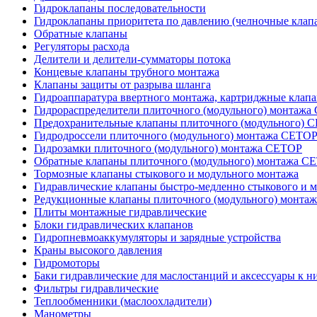
Гидроклапаны последовательности
Гидроклапаны приоритета по давлению (челночные клап
Обратные клапаны
Регуляторы расхода
Делители и делители-сумматоры потока
Концевые клапаны трубного монтажа
Клапаны защиты от разрыва шланга
Гидроаппаратура ввертного монтажа, картриджные клап
Гидрораспределители плиточного (модульного) монтаж
Предохранительные клапаны плиточного (модульного) C
Гидродроссели плиточного (модульного) монтажа CETO
Гидрозамки плиточного (модульного) монтажа CETOP
Обратные клапаны плиточного (модульного) монтажа C
Тормозные клапаны стыкового и модульного монтажа
Гидравлические клапаны быстро-медленно стыкового и 
Редукционные клапаны плиточного (модульного) монта
Плиты монтажные гидравлические
Блоки гидравлических клапанов
Гидропневмоаккумуляторы и зарядные устройства
Краны высокого давления
Гидромоторы
Баки гидравлические для маслостанций и аксессуары к н
Фильтры гидравлические
Теплообменники (маслоохладители)
Манометры