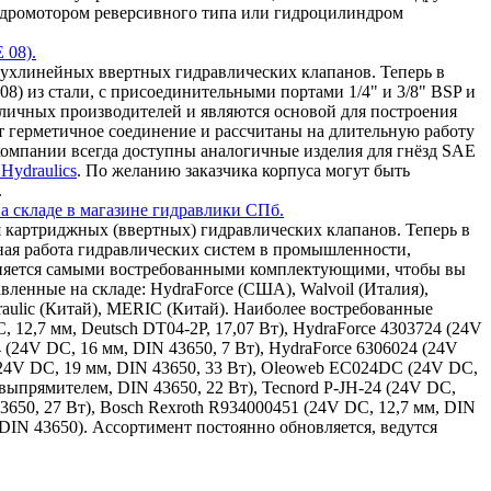
 гидромотором реверсивного типа или гидроцилиндром
 08).
ухлинейных ввертных гидравлических клапанов. Теперь в
8) из стали, с присоединительными портами 1/4" и 3/8" BSP и
зличных производителей и являются основой для построения
т герметичное соединение и рассчитаны на длительную работу
омпании всегда доступны аналогичные изделия для гнёзд SAE
Hydraulics
. По желанию заказчика корпуса могут быть
.
а складе в магазине гидравлики СПб.
 картриджных (ввертных) гидравлических клапанов. Теперь в
ная работа гидравлических систем в промышленности,
олняется самыми востребованными комплектующими, чтобы вы
ленные на складе: HydraForce (США), Walvoil (Италия),
draulic (Китай), MERIC (Китай). Наиболее востребованные
, 12,7 мм, Deutsch DT04-2P, 17,07 Вт), HydraForce 4303724 (24V
4 (24V DC, 16 мм, DIN 43650, 7 Вт), HydraForce 6306024 (24V
(24V DC, 19 мм, DIN 43650, 33 Вт), Oleoweb EC024DC (24V DC,
ыпрямителем, DIN 43650, 22 Вт), Tecnord P-JH-24 (24V DC,
43650, 27 Вт), Bosch Rexroth R934000451 (24V DC, 12,7 мм, DIN
 DIN 43650). Ассортимент постоянно обновляется, ведутся