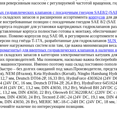
ления реверсивным насосом с регулируемой частотой вращения,
ых гидравлических клапанов с посадочным гнездом SAE8/2 (SAE
 складских запасов и расширении ассортимента
корпусов
для дв
е востребованные позиции с посадочным гнездом SAE 8/2 (SAE 0
корпуса подходят для установки картриджных гидроклапанов ра
дставленные корпуса полностью готовы к монтажу, обеспечиваю
ки. Помимо корпусов под SAE 08, в регулярном ассортименте к
ерсии под гнёзда T-17A, разработанные для гидроклапанов
SUN 
 менее нагруженных систем или там, где важна минимизация веса
ромагниты) для ввертных гидравлических клапанов в наличии н
и складских запасов в категории электромагнитных катушек для
ких производителей. Мы понимаем, насколько важна бесперебой
ном машиностроении. Именно поэтому наш склад постоянно поп
ыстро – без долгих ожиданий под заказ.Производители, представ
ия), NEM (Италия), Keta Hydraulics (Китай), Ningbo Hanshang Hy
12,7 мм, Deutsch DT04-2P, 16,33 Вт), HydraForce 4303624 (24V DC
24 (24V DC, 16 мм, Deutsch DT04-2P, 26,4 Вт), HydraForce 645162
9W-H (24V DC, 13,2 мм, DIN 43650, 19,2 Вт), Walvoil BH 24VDC 
, 13,2 мм, DIN 43650, 22 Вт), Oleoweb EC36220RAC (220V DC с в
 мм, DIN 43650, 24 Вт), Tecnord Z-HC-24 (24V DC, 19,1 мм, DIN 
 мм, DIN 43650, 26 Вт), MERIC MC-18-C-24H DC (24V DC, 18 мм,
уточняйте наличие по интересующим позициям.