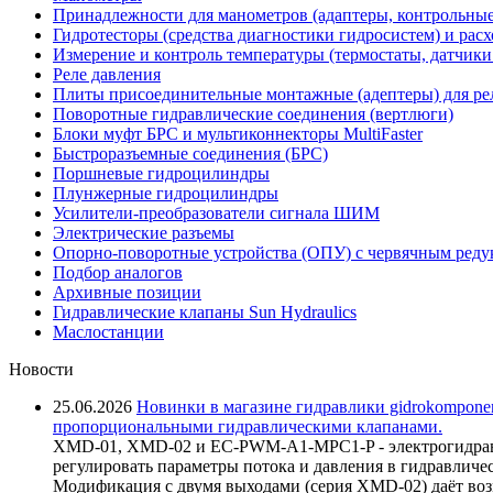
Принадлежности для манометров (адаптеры, контрольные
Гидротесторы (средства диагностики гидросистем) и рас
Измерение и контроль температуры (термостаты, датчики
Реле давления
Плиты присоединительные монтажные (адептеры) для ре
Поворотные гидравлические соединения (вертлюги)
Блоки муфт БРС и мультиконнекторы MultiFaster
Быстроразъемные соединения (БРС)
Поршневые гидроцилиндры
Плунжерные гидроцилиндры
Усилители-преобразователи сигнала ШИМ
Электрические разъемы
Опорно-поворотные устройства (ОПУ) с червячным реду
Подбор аналогов
Архивные позиции
Гидравлические клапаны Sun Hydraulics
Маслостанции
Новости
25.06.2026
Новинки в магазине гидравлики gidrokomponen
пропорциональными гидравлическими клапанами.
XMD-01, XMD-02 и EC-PWM-A1-MPC1-P - электрогидравл
регулировать параметры потока и давления в гидравличе
Модификация с двумя выходами (серия XMD-02) даёт возм