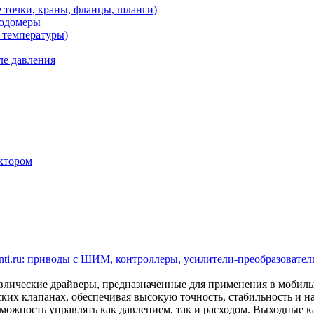
 точки, краны, фланцы, шланги)
ходомеры
 температуры)
ле давления
ктором
ti.ru: приводы с ШИМ, контроллеры, усилители-преобразователи
ические драйверы, предназначенные для применения в мобил
ских клапанах, обеспечивая высокую точность, стабильность и 
ожность управлять как давлением, так и расходом. Выходные кан