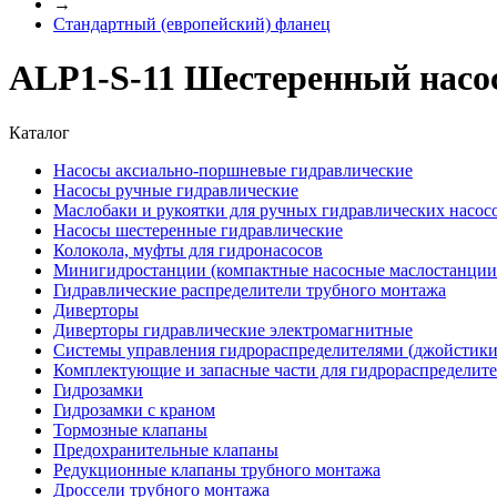
→
Стандартный (европейский) фланец
ALP1-S-11 Шестеренный насос
Каталог
Насосы аксиально-поршневые гидравлические
Насосы ручные гидравлические
Маслобаки и рукоятки для ручных гидравлических насос
Насосы шестеренные гидравлические
Колокола, муфты для гидронасосов
Минигидростанции (компактные насосные маслостанции 
Гидравлические распределители трубного монтажа
Диверторы
Диверторы гидравлические электромагнитные
Системы управления гидрораспределителями (джойстики
Комплектующие и запасные части для гидрораспределит
Гидрозамки
Гидрозамки с краном
Тормозные клапаны
Предохранительные клапаны
Редукционные клапаны трубного монтажа
Дроссели трубного монтажа