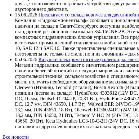
друга, что позволяет настраивать устройство для управ
двустороннего действия.
15.06.2026
Предлагаем со склада корпуса для двухлинейн
Компания «Гидрокомпоненты.рф» сообщает о пополнении
наличии на складе в Санкт-Петербурге доступны наиболе
стандартной резьбой под сам клапан 3/4-16UNF-2B. Эти 
компактных гидравлических блоков управления. Все пре
в системах промышленной гидравлики и мобильной техни
10, SAE 12 и SAE 16. Также представлены специальные в
изготовлены не только из стали, но и из алюминия – для
05.06.2026
Катушки электромагнитные (соленоиды, элект
Магазин гидравлики сообщает о значительном расширени
наличии более 50 позиций от ведущих мировых и азиатс
строительной технике, сельском хозяйстве и специаль
могли получить необходимое оборудование максимально б
Oleoweb (Италия), Tecnord (Италия), Bosch Rexroth (Итал
позиции (всегда на складе): HydraForce 4303612 (12V DC, 
DC, 16 мм, Deutsch DT04-2P, 20,31 Вт), HydraForce 43047
DC, 12,7 мм, DIN 43650, 14,7 Вт), Walvoil BER 24VDC-1
13,2 мм, DIN 43650, 18 Вт), Oleoweb EC36024DC (24V DC
13,2 мм, DIN 43650, 21 Вт), Tecnord V-HC-24 (24V DC, 13
43650, 20 Вт), Keta Hydraulics LC3-10-C-2H (24V DC, 16
поставки от других европейских и азиатских брендов – 
Все новости