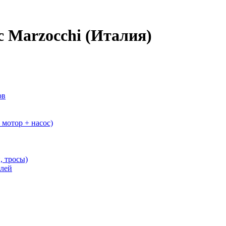
 Marzocchi (Италия)
ов
мотор + насос)
, тросы)
елей