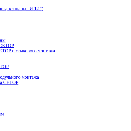
аны, клапаны "ИЛИ")
аны
a CETOP
ETOP и стыкового монтажа
P
ETOP
модульного монтажа
жа CETOP
им