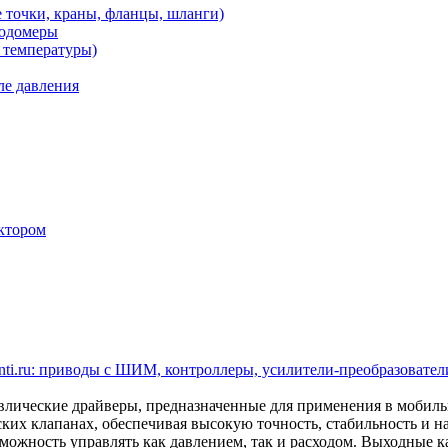
 точки, краны, фланцы, шланги)
ходомеры
 температуры)
ле давления
ктором
ti.ru: приводы с ШИМ, контроллеры, усилители-преобразователи
ические драйверы, предназначенные для применения в мобил
ских клапанах, обеспечивая высокую точность, стабильность и 
ожность управлять как давлением, так и расходом. Выходные кан