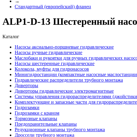
→
Стандартный (европейский) фланец
ALP1-D-13 Шестеренный насос
Каталог
Насосы аксиально-поршневые гидравлические
Насосы ручные гидравлические
Маслобаки и рукоятки для ручных гидравлических насос
Насосы шестеренные гидравлические
Колокола, муфты для гидронасосов
Минигидростанции (компактные насосные маслостанции 
Гидравлические распределители трубного монтажа
Диверторы
Диверторы гидравлические электромагнитные
Системы управления гидрораспределителями (джойстики
Комплектующие и запасные части для гидрораспределит
Гидрозамки
Гидрозамки с краном
Тормозные клапаны
Предохранительные клапаны
Редукционные клапаны трубного монтажа
Дроссели трубного монтажа