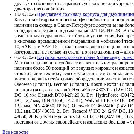
друга, что позволяет настраивать устройство для управ
двустороннего действия.
15.06.2026
Предлагаем со склада корпуса для двухлинейн
Компания «Гидрокомпоненты.рф» сообщает о пополнении
наличии на складе в Санкт-Петербурге доступны наиболе
стандартной резьбой под сам клапан 3/4-16UNF-2B. Эти 
компактных гидравлических блоков управления. Все пре
в системах промышленной гидравлики и мобильной техни
10, SAE 12 и SAE 16. Также представлены специальные в
изготовлены не только из стали, но и из алюминия – для
05.06.2026
Катушки электромагнитные (соленоиды, элект
Магазин гидравлики сообщает о значительном расширени
наличии более 50 позиций от ведущих мировых и азиатс
строительной технике, сельском хозяйстве и специаль
могли получить необходимое оборудование максимально б
Oleoweb (Италия), Tecnord (Италия), Bosch Rexroth (Итал
позиции (всегда на складе): HydraForce 4303612 (12V DC, 
DC, 16 мм, Deutsch DT04-2P, 20,31 Вт), HydraForce 43047
DC, 12,7 мм, DIN 43650, 14,7 Вт), Walvoil BER 24VDC-1
13,2 мм, DIN 43650, 18 Вт), Oleoweb EC36024DC (24V DC
13,2 мм, DIN 43650, 21 Вт), Tecnord V-HC-24 (24V DC, 13
43650, 20 Вт), Keta Hydraulics LC3-10-C-2H (24V DC, 16
поставки от других европейских и азиатских брендов – 
Все новости