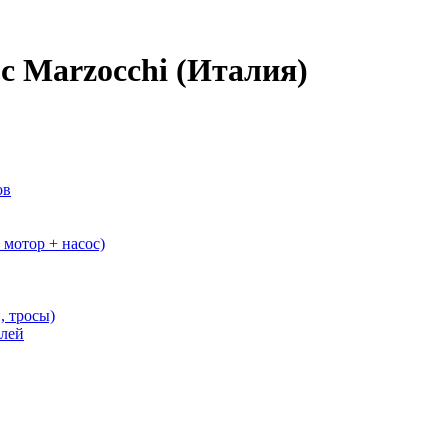
 Marzocchi (Италия)
ов
мотор + насос)
, тросы)
елей