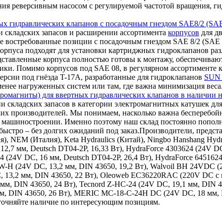
ления реверсивным насосом с регулируемой частотой вращения,
ых гидравлических клапанов с посадочным гнездом SAE8/2 (SAE
 складских запасов и расширении ассортимента
корпусов
для дв
е востребованные позиции с посадочным гнездом SAE 8/2 (SAE 0
корпуса подходят для установки картриджных гидроклапанов ра
дставленные корпуса полностью готовы к монтажу, обеспечиваю
ки. Помимо корпусов под SAE 08, в регулярном ассортименте к
ерсии под гнёзда T-17A, разработанные для гидроклапанов
SUN 
 менее нагруженных систем или там, где важна минимизация веса
ромагниты) для ввертных гидравлических клапанов в наличии н
и складских запасов в категории электромагнитных катушек для
ких производителей. Мы понимаем, насколько важна бесперебой
ном машиностроении. Именно поэтому наш склад постоянно поп
ыстро – без долгих ожиданий под заказ.Производители, представ
ия), NEM (Италия), Keta Hydraulics (Китай), Ningbo Hanshang Hy
12,7 мм, Deutsch DT04-2P, 16,33 Вт), HydraForce 4303624 (24V DC
24 (24V DC, 16 мм, Deutsch DT04-2P, 26,4 Вт), HydraForce 645162
9W-H (24V DC, 13,2 мм, DIN 43650, 19,2 Вт), Walvoil BH 24VDC 
, 13,2 мм, DIN 43650, 22 Вт), Oleoweb EC36220RAC (220V DC с в
 мм, DIN 43650, 24 Вт), Tecnord Z-HC-24 (24V DC, 19,1 мм, DIN 
 мм, DIN 43650, 26 Вт), MERIC MC-18-C-24H DC (24V DC, 18 мм,
уточняйте наличие по интересующим позициям.