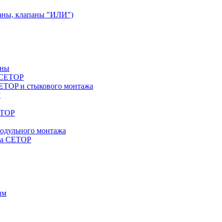
аны, клапаны "ИЛИ")
аны
a CETOP
ETOP и стыкового монтажа
P
ETOP
модульного монтажа
жа CETOP
им