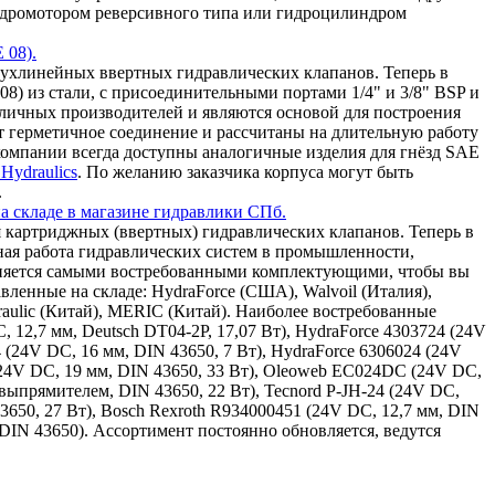
 гидромотором реверсивного типа или гидроцилиндром
 08).
ухлинейных ввертных гидравлических клапанов. Теперь в
8) из стали, с присоединительными портами 1/4" и 3/8" BSP и
зличных производителей и являются основой для построения
т герметичное соединение и рассчитаны на длительную работу
омпании всегда доступны аналогичные изделия для гнёзд SAE
Hydraulics
. По желанию заказчика корпуса могут быть
.
а складе в магазине гидравлики СПб.
 картриджных (ввертных) гидравлических клапанов. Теперь в
ная работа гидравлических систем в промышленности,
олняется самыми востребованными комплектующими, чтобы вы
ленные на складе: HydraForce (США), Walvoil (Италия),
draulic (Китай), MERIC (Китай). Наиболее востребованные
, 12,7 мм, Deutsch DT04-2P, 17,07 Вт), HydraForce 4303724 (24V
4 (24V DC, 16 мм, DIN 43650, 7 Вт), HydraForce 6306024 (24V
(24V DC, 19 мм, DIN 43650, 33 Вт), Oleoweb EC024DC (24V DC,
ыпрямителем, DIN 43650, 22 Вт), Tecnord P-JH-24 (24V DC,
43650, 27 Вт), Bosch Rexroth R934000451 (24V DC, 12,7 мм, DIN
 DIN 43650). Ассортимент постоянно обновляется, ведутся