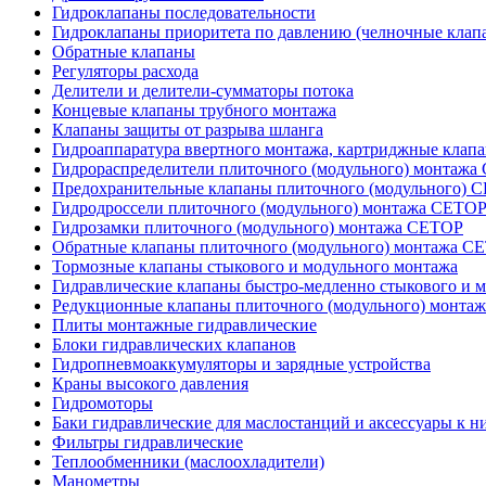
Гидроклапаны последовательности
Гидроклапаны приоритета по давлению (челночные клап
Обратные клапаны
Регуляторы расхода
Делители и делители-сумматоры потока
Концевые клапаны трубного монтажа
Клапаны защиты от разрыва шланга
Гидроаппаратура ввертного монтажа, картриджные клап
Гидрораспределители плиточного (модульного) монтаж
Предохранительные клапаны плиточного (модульного) C
Гидродроссели плиточного (модульного) монтажа CETO
Гидрозамки плиточного (модульного) монтажа CETOP
Обратные клапаны плиточного (модульного) монтажа C
Тормозные клапаны стыкового и модульного монтажа
Гидравлические клапаны быстро-медленно стыкового и 
Редукционные клапаны плиточного (модульного) монта
Плиты монтажные гидравлические
Блоки гидравлических клапанов
Гидропневмоаккумуляторы и зарядные устройства
Краны высокого давления
Гидромоторы
Баки гидравлические для маслостанций и аксессуары к н
Фильтры гидравлические
Теплообменники (маслоохладители)
Манометры