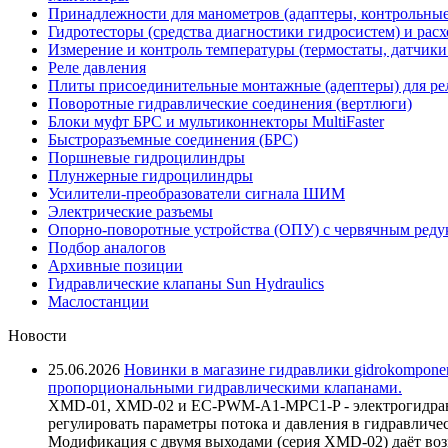
Принадлежности для манометров (адаптеры, контрольные
Гидротесторы (средства диагностики гидросистем) и рас
Измерение и контроль температуры (термостаты, датчики
Реле давления
Плиты присоединительные монтажные (адептеры) для ре
Поворотные гидравлические соединения (вертлюги)
Блоки муфт БРС и мультиконнекторы MultiFaster
Быстроразъемные соединения (БРС)
Поршневые гидроцилиндры
Плунжерные гидроцилиндры
Усилители-преобразователи сигнала ШИМ
Электрические разъемы
Опорно-поворотные устройства (ОПУ) с червячным реду
Подбор аналогов
Архивные позиции
Гидравлические клапаны Sun Hydraulics
Маслостанции
Новости
25.06.2026
Новинки в магазине гидравлики gidrokomponen
пропорциональными гидравлическими клапанами.
XMD-01, XMD-02 и EC-PWM-A1-MPC1-P - электрогидравл
регулировать параметры потока и давления в гидравличе
Модификация с двумя выходами (серия XMD-02) даёт возм