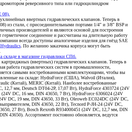
 гидромотором реверсивного типа или гидроцилиндром
 08).
ухлинейных ввертных гидравлических клапанов. Теперь в
8) из стали, с присоединительными портами 1/4" и 3/8" BSP и
зличных производителей и являются основой для построения
т герметичное соединение и рассчитаны на длительную работу
омпании всегда доступны аналогичные изделия для гнёзд SAE
Hydraulics
. По желанию заказчика корпуса могут быть
.
а складе в магазине гидравлики СПб.
 картриджных (ввертных) гидравлических клапанов. Теперь в
ная работа гидравлических систем в промышленности,
олняется самыми востребованными комплектующими, чтобы вы
ленные на складе: HydraForce (США), Walvoil (Италия),
draulic (Китай), MERIC (Китай). Наиболее востребованные
, 12,7 мм, Deutsch DT04-2P, 17,07 Вт), HydraForce 4303724 (24V
4 (24V DC, 16 мм, DIN 43650, 7 Вт), HydraForce 6306024 (24V
(24V DC, 19 мм, DIN 43650, 33 Вт), Oleoweb EC024DC (24V DC,
ыпрямителем, DIN 43650, 22 Вт), Tecnord P-JH-24 (24V DC,
43650, 27 Вт), Bosch Rexroth R934000451 (24V DC, 12,7 мм, DIN
 DIN 43650). Ассортимент постоянно обновляется, ведутся