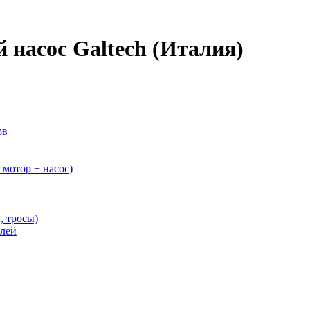
 насос Galtech (Италия)
ов
мотор + насос)
, тросы)
елей