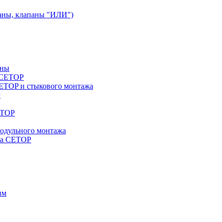
аны, клапаны "ИЛИ")
аны
a CETOP
ETOP и стыкового монтажа
P
ETOP
модульного монтажа
жа CETOP
им