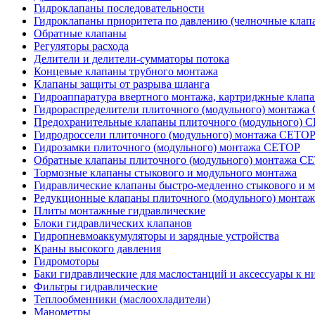
Гидроклапаны последовательности
Гидроклапаны приоритета по давлению (челночные клап
Обратные клапаны
Регуляторы расхода
Делители и делители-сумматоры потока
Концевые клапаны трубного монтажа
Клапаны защиты от разрыва шланга
Гидроаппаратура ввертного монтажа, картриджные клап
Гидрораспределители плиточного (модульного) монтаж
Предохранительные клапаны плиточного (модульного) C
Гидродроссели плиточного (модульного) монтажа CETO
Гидрозамки плиточного (модульного) монтажа CETOP
Обратные клапаны плиточного (модульного) монтажа C
Тормозные клапаны стыкового и модульного монтажа
Гидравлические клапаны быстро-медленно стыкового и 
Редукционные клапаны плиточного (модульного) монта
Плиты монтажные гидравлические
Блоки гидравлических клапанов
Гидропневмоаккумуляторы и зарядные устройства
Краны высокого давления
Гидромоторы
Баки гидравлические для маслостанций и аксессуары к н
Фильтры гидравлические
Теплообменники (маслоохладители)
Манометры