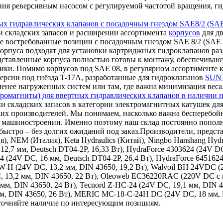
ления реверсивным насосом с регулируемой частотой вращения,
ых гидравлических клапанов с посадочным гнездом SAE8/2 (SAE
 складских запасов и расширении ассортимента
корпусов
для дв
е востребованные позиции с посадочным гнездом SAE 8/2 (SAE 0
корпуса подходят для установки картриджных гидроклапанов ра
дставленные корпуса полностью готовы к монтажу, обеспечиваю
ки. Помимо корпусов под SAE 08, в регулярном ассортименте к
ерсии под гнёзда T-17A, разработанные для гидроклапанов
SUN 
 менее нагруженных систем или там, где важна минимизация веса
ромагниты) для ввертных гидравлических клапанов в наличии н
и складских запасов в категории электромагнитных катушек для
ких производителей. Мы понимаем, насколько важна бесперебой
ном машиностроении. Именно поэтому наш склад постоянно поп
ыстро – без долгих ожиданий под заказ.Производители, представ
ия), NEM (Италия), Keta Hydraulics (Китай), Ningbo Hanshang Hy
12,7 мм, Deutsch DT04-2P, 16,33 Вт), HydraForce 4303624 (24V DC
24 (24V DC, 16 мм, Deutsch DT04-2P, 26,4 Вт), HydraForce 645162
9W-H (24V DC, 13,2 мм, DIN 43650, 19,2 Вт), Walvoil BH 24VDC 
, 13,2 мм, DIN 43650, 22 Вт), Oleoweb EC36220RAC (220V DC с в
 мм, DIN 43650, 24 Вт), Tecnord Z-HC-24 (24V DC, 19,1 мм, DIN 
 мм, DIN 43650, 26 Вт), MERIC MC-18-C-24H DC (24V DC, 18 мм,
уточняйте наличие по интересующим позициям.