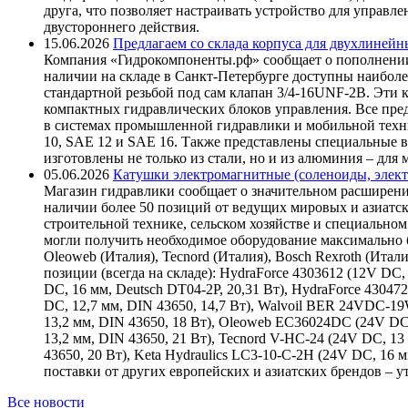
друга, что позволяет настраивать устройство для управ
двустороннего действия.
15.06.2026
Предлагаем со склада корпуса для двухлинейн
Компания «Гидрокомпоненты.рф» сообщает о пополнении
наличии на складе в Санкт-Петербурге доступны наиболе
стандартной резьбой под сам клапан 3/4-16UNF-2B. Эти 
компактных гидравлических блоков управления. Все пре
в системах промышленной гидравлики и мобильной техни
10, SAE 12 и SAE 16. Также представлены специальные в
изготовлены не только из стали, но и из алюминия – для
05.06.2026
Катушки электромагнитные (соленоиды, элект
Магазин гидравлики сообщает о значительном расширени
наличии более 50 позиций от ведущих мировых и азиатс
строительной технике, сельском хозяйстве и специаль
могли получить необходимое оборудование максимально б
Oleoweb (Италия), Tecnord (Италия), Bosch Rexroth (Итал
позиции (всегда на складе): HydraForce 4303612 (12V DC, 
DC, 16 мм, Deutsch DT04-2P, 20,31 Вт), HydraForce 43047
DC, 12,7 мм, DIN 43650, 14,7 Вт), Walvoil BER 24VDC-1
13,2 мм, DIN 43650, 18 Вт), Oleoweb EC36024DC (24V DC
13,2 мм, DIN 43650, 21 Вт), Tecnord V-HC-24 (24V DC, 13
43650, 20 Вт), Keta Hydraulics LC3-10-C-2H (24V DC, 16
поставки от других европейских и азиатских брендов – 
Все новости