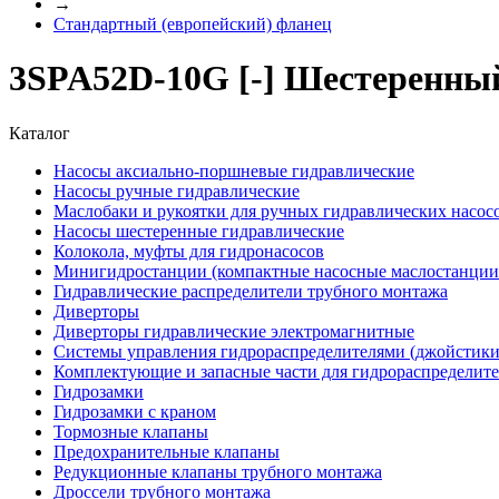
→
Стандартный (европейский) фланец
3SPA52D-10G [-] Шестеренный
Каталог
Насосы аксиально-поршневые гидравлические
Насосы ручные гидравлические
Маслобаки и рукоятки для ручных гидравлических насос
Насосы шестеренные гидравлические
Колокола, муфты для гидронасосов
Минигидростанции (компактные насосные маслостанции 
Гидравлические распределители трубного монтажа
Диверторы
Диверторы гидравлические электромагнитные
Системы управления гидрораспределителями (джойстики
Комплектующие и запасные части для гидрораспределит
Гидрозамки
Гидрозамки с краном
Тормозные клапаны
Предохранительные клапаны
Редукционные клапаны трубного монтажа
Дроссели трубного монтажа