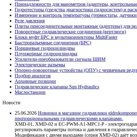
Принадлежности для манометров (адаптеры, контрольные
Гидротесторы (средства диагностики гидросистем) и рас
Измерение и контроль температуры (термостаты, датчики
Реле давления
Плиты присоединительные монтажные (адептеры) для ре
Поворотные гидравлические соединения (вертлюги)
Блоки муфт БРС и мультиконнекторы MultiFaster
Быстроразъемные соединения (БРС)
Поршневые гидроцилиндры
Плунжерные гидроцилиндры
Усилители-преобразователи сигнала ШИМ
Электрические разъемы
Опорно-поворотные устройства (ОПУ) с червячным реду
Подбор аналогов
Архивные позиции
Гидравлические клапаны Sun Hydraulics
Маслостанции
Новости
25.06.2026
Новинки в магазине гидравлики gidrokomponen
пропорциональными гидравлическими клапанами.
XMD-01, XMD-02 и EC-PWM-A1-MPC1-P - электрогидравл
регулировать параметры потока и давления в гидравличе
Модификация с двумя выходами (серия XMD-02) даёт возм