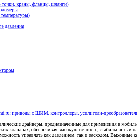
 точки, краны, фланцы, шланги)
ходомеры
 температуры)
ле давления
ктором
ti.ru: приводы с ШИМ, контроллеры, усилители-преобразователи
ические драйверы, предназначенные для применения в мобил
ских клапанах, обеспечивая высокую точность, стабильность и 
ожность управлять как давлением, так и расходом. Выходные кан