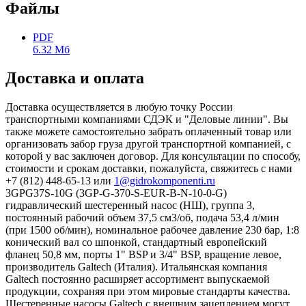
Файлы
PDF
6.32 Мб
Доставка и оплата
Доставка осуществляется в любую точку России
транспортными компаниями СДЭК и "Деловые линии". Вы
также можете самостоятельно забрать оплаченный товар или
организовать забор груза другой транспортной компанией, с
которой у вас заключен договор. Для консультации по способу,
стоимости и срокам доставки, пожалуйста, свяжитесь с нами
+7 (812) 448-65-13 или
1@gidrokomponenti.ru
3GPG37S-10G (3GP-G-370-S-EUR-B-N-10-0-G)
гидравлический шестеренный насос (НШ), группа 3,
постоянный рабочий объем 37,5 см3/об, подача 53,4 л/мин
(при 1500 об/мин), номинальное рабочее давление 230 бар, 1:8
конический вал со шпонкой, стандартный европейский
фланец 50,8 мм, порты 1" BSP и 3/4" BSP, вращение левое,
производитель Galtech (Италия). Итальянская компания
Galtech постоянно расширяет ассортимент выпускаемой
продукции, сохраняя при этом мировые стандарты качества.
Шестеренные насосы Galtech с внешним зацеплением могут