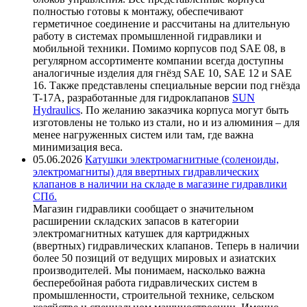
полностью готовы к монтажу, обеспечивают
герметичное соединение и рассчитаны на длительную
работу в системах промышленной гидравлики и
мобильной техники. Помимо корпусов под SAE 08, в
регулярном ассортименте компании всегда доступны
аналогичные изделия для гнёзд SAE 10, SAE 12 и SAE
16. Также представлены специальные версии под гнёзда
T-17A, разработанные для гидроклапанов
SUN
Hydraulics
. По желанию заказчика корпуса могут быть
изготовлены не только из стали, но и из алюминия – для
менее нагруженных систем или там, где важна
минимизация веса.
05.06.2026
Катушки электромагнитные (соленоиды,
электромагниты) для ввертных гидравлических
клапанов в наличии на складе в магазине гидравлики
СПб.
Магазин гидравлики сообщает о значительном
расширении складских запасов в категории
электромагнитных катушек для картриджных
(ввертных) гидравлических клапанов. Теперь в наличии
более 50 позиций от ведущих мировых и азиатских
производителей. Мы понимаем, насколько важна
бесперебойная работа гидравлических систем в
промышленности, строительной технике, сельском