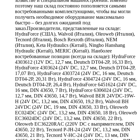
хозяйстве и специальном машиностроении. Именно
поэтому наш склад постоянно пополняется самыми
востребованными комплектующими, чтобы вы могли
получить необходимое оборудование максимально
быстро – без долгих ожиданий под
заказ.Производители, представленные на складе:
HydraForce (США), Walvoil (Италия), Oleoweb (Италия),
Tecnord (Италия), Bosch Rexroth (Италия), NEM
(Италия), Keta Hydraulics (Китай), Ningbo Hanshang
Hydraulic (Китай), MERIC (Китай). Наиболее
востребованные позиции (всегда на складе): HydraForce
4303612 (12V DC, 12,7 мм, Deutsch DT04-2P, 16,33 Вт),
HydraForce 4303624 (24V DC, 12,7 мм, Deutsch DT04-2P,
17,07 Вт), HydraForce 4303724 (24V DC, 16 мм, Deutsch
DT04-2P, 20,31 Вт), HydraForce 4304724 (24V DC, 16 мм,
Deutsch DT04-2P, 26,4 Вт), HydraForce 6451624 (24V DC,
16 мм, DIN 43650, 7 Вт), HydraForce 6306024 (24V DC,
12,7 мм, DIN 43650, 14,7 Вт), Walvoil BER 24VDC-19W-
H (24V DC, 13,2 мм, DIN 43650, 19,2 Вт), Walvoil BH
24VDC (24V DC, 19 мм, DIN 43650, 33 Вт), Oleoweb
EC024DC (24V DC, 13,2 мм, DIN 43650, 18 Вт), Oleoweb
EC36024DC (24V DC, 13,2 мм, DIN 43650, 22 Вт),
Oleoweb EC36220RAC (220V DC с выпрямителем, DIN
43650, 22 Вт), Tecnord P-JH-24 (24V DC, 13,2 мм, DIN
43650, 21 Вт), Tecnord V-HC-24 (24V DC, 13 мм, DIN