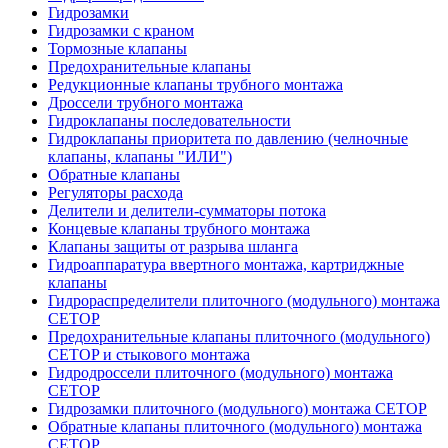
Гидрозамки
Гидрозамки с краном
Тормозные клапаны
Предохранительные клапаны
Редукционные клапаны трубного монтажа
Дроссели трубного монтажа
Гидроклапаны последовательности
Гидроклапаны приоритета по давлению (челночные
клапаны, клапаны "ИЛИ")
Обратные клапаны
Регуляторы расхода
Делители и делители-сумматоры потока
Концевые клапаны трубного монтажа
Клапаны защиты от разрыва шланга
Гидроаппаратура ввертного монтажа, картриджные
клапаны
Гидрораспределители плиточного (модульного) монтажa
CETOP
Предохранительные клапаны плиточного (модульного)
CETOP и стыкового монтажа
Гидродроссели плиточного (модульного) монтажа
CETOP
Гидрозамки плиточного (модульного) монтажа CETOP
Обратные клапаны плиточного (модульного) монтажа
CETOP