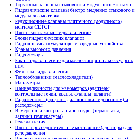
Тормозные клапаны стыкового и модульного монтажа
Гидравлические клапаны быстро-медленно стыкового и
модульного монтажа
Редукционные клапаны плиточного (модульного)
монтажа CETOP
Плиты монтажные гидравлические
Блоки гидравлических клапанов
Гидропневмоаккумуляторы и зарядные устройства
Краны высокого давления
Гидромоторы
Баки гидравлические для маслостанций и аксессуары к
ним
Фильтры гидравлические
Теплообменники (маслоохладители)
Манометры
Принадлежности для манометров (адаптеры,
контрольные точки, краны, фланцы, шланги)
Гидротесторы (средства диагностики гидросистем) и
расходомеры
Измерение и контроль температуры (термостаты,
датчики температуры)
Реле давления
Плиты присоединительные монтажные (адептеры) для
реле давления
Поворотные гидравлические соединения (вертлюги)