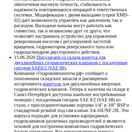
обеспечивая высокую точность, стабильность и
надёжность повторяющихся операций в ответственных
системах. Модификация с двумя выходами (серия XMD-
02) даёт возможность управлять как давлением, так и
расходом. Выходные каналы могут работать как
совместно, так и независимо друг от друга, что
позволяет настраивать устройство для управления
реверсивным насосом с регулируемой частотой
вращения, гидромотором реверсивного типа или
гидроцилиндром двустороннего действия.
15.06.2026
Предлагаем со склада корпуса для
двухлинейных гидравлических клапанов с посадочным
гнездом SAE8/2 (SAE 08).
Компания «Гидрокомпоненты.рф» сообщает о
пополнении складских запасов и расширении
ассортимента
корпусов
для двухлинейных ввертных
гидравлических клапанов. Теперь в наличии на складе в
Санкт-Петербурге доступны наиболее востребованные
позиции с посадочным гнездом SAE 8/2 (SAE 08) из
стали, с присоединительными портами 1/4" и 3/8" BSP и
стандартной резьбой под сам клапан 3/4-16UNF-2B. Эти
корпуса подходят для установки картриджных
гидроклапанов различных производителей и являются
основой для построения компактных гидравлических
блоков управления. Все представленные корпуса