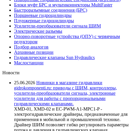
Блоки муфт БРС и мультиконнекторы MultiFaster
Быстроразъемные соединения (БРС)
Поршневые гидроцилиндры
Плунжерные гидроцилиндры
Усилители-преобразователи сигнала ШИМ
Электрические разъемы
Опорно-поворотные устройства (ОПУ) с червячным
редуктором
Подбор аналогов
Архивные позиции
Гидравлические клапаны Sun Hydraulics
Маслостанции
Новости
25.06.2026
Новинки в магазине гидравлики
gidrokomponenti.ru: приводы с ШИМ, контроллеры,
усилители-преобразователи сигнала, электронные
усилители для работы с пропорциональными
гидравлическими клапанами.
XMD-01, XMD-02 и EC-PWM-A1-MPC1-P -
электрогидравлические драйверы, предназначенные для
применения в мобильной и промышленной технике.
Драйвер ШИМ позволяет гибко регулировать параметры
потока и давления в гидравлических клапанах,