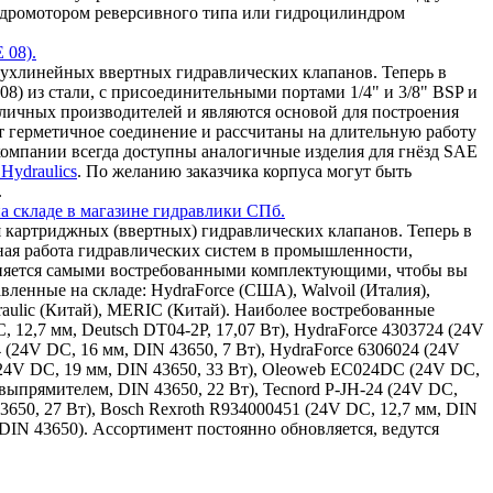
 гидромотором реверсивного типа или гидроцилиндром
 08).
ухлинейных ввертных гидравлических клапанов. Теперь в
8) из стали, с присоединительными портами 1/4" и 3/8" BSP и
зличных производителей и являются основой для построения
т герметичное соединение и рассчитаны на длительную работу
омпании всегда доступны аналогичные изделия для гнёзд SAE
Hydraulics
. По желанию заказчика корпуса могут быть
.
а складе в магазине гидравлики СПб.
 картриджных (ввертных) гидравлических клапанов. Теперь в
ная работа гидравлических систем в промышленности,
олняется самыми востребованными комплектующими, чтобы вы
ленные на складе: HydraForce (США), Walvoil (Италия),
draulic (Китай), MERIC (Китай). Наиболее востребованные
, 12,7 мм, Deutsch DT04-2P, 17,07 Вт), HydraForce 4303724 (24V
4 (24V DC, 16 мм, DIN 43650, 7 Вт), HydraForce 6306024 (24V
(24V DC, 19 мм, DIN 43650, 33 Вт), Oleoweb EC024DC (24V DC,
ыпрямителем, DIN 43650, 22 Вт), Tecnord P-JH-24 (24V DC,
43650, 27 Вт), Bosch Rexroth R934000451 (24V DC, 12,7 мм, DIN
 DIN 43650). Ассортимент постоянно обновляется, ведутся