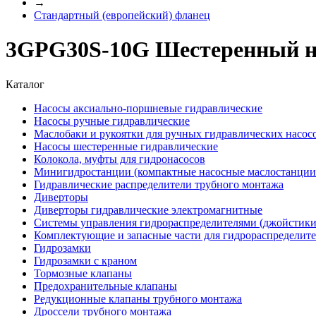
→
Стандартный (европейский) фланец
3GPG30S-10G Шестеренный на
Каталог
Насосы аксиально-поршневые гидравлические
Насосы ручные гидравлические
Маслобаки и рукоятки для ручных гидравлических насос
Насосы шестеренные гидравлические
Колокола, муфты для гидронасосов
Минигидростанции (компактные насосные маслостанции 
Гидравлические распределители трубного монтажа
Диверторы
Диверторы гидравлические электромагнитные
Системы управления гидрораспределителями (джойстики
Комплектующие и запасные части для гидрораспределит
Гидрозамки
Гидрозамки с краном
Тормозные клапаны
Предохранительные клапаны
Редукционные клапаны трубного монтажа
Дроссели трубного монтажа