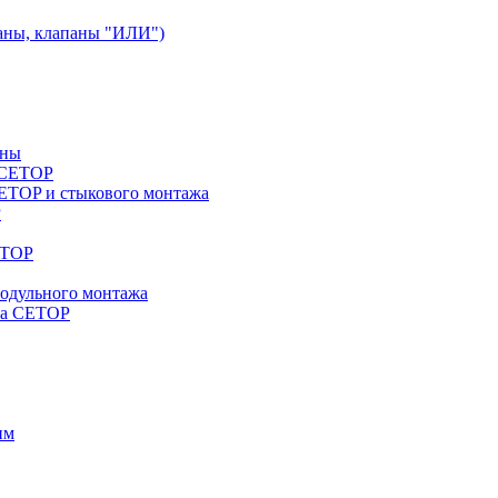
аны, клапаны "ИЛИ")
аны
a CETOP
ETOP и стыкового монтажа
P
ETOP
модульного монтажа
жа CETOP
им