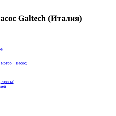
сос Galtech (Италия)
ов
мотор + насос)
, тросы)
елей