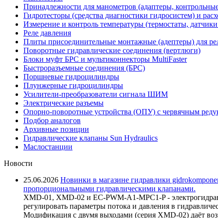
Принадлежности для манометров (адаптеры, контрольные
Гидротесторы (средства диагностики гидросистем) и рас
Измерение и контроль температуры (термостаты, датчики
Реле давления
Плиты присоединительные монтажные (адептеры) для ре
Поворотные гидравлические соединения (вертлюги)
Блоки муфт БРС и мультиконнекторы MultiFaster
Быстроразъемные соединения (БРС)
Поршневые гидроцилиндры
Плунжерные гидроцилиндры
Усилители-преобразователи сигнала ШИМ
Электрические разъемы
Опорно-поворотные устройства (ОПУ) с червячным реду
Подбор аналогов
Архивные позиции
Гидравлические клапаны Sun Hydraulics
Маслостанции
Новости
25.06.2026
Новинки в магазине гидравлики gidrokomponen
пропорциональными гидравлическими клапанами.
XMD-01, XMD-02 и EC-PWM-A1-MPC1-P - электрогидравл
регулировать параметры потока и давления в гидравличе
Модификация с двумя выходами (серия XMD-02) даёт возм