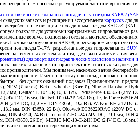
ления реверсивным насосом с регулируемой частотой вращения,
ых гидравлических клапанов с посадочным гнездом SAE8/2 (SAE
 складских запасов и расширении ассортимента
корпусов
для дв
е востребованные позиции с посадочным гнездом SAE 8/2 (SAE 0
корпуса подходят для установки картриджных гидроклапанов ра
дставленные корпуса полностью готовы к монтажу, обеспечиваю
ки. Помимо корпусов под SAE 08, в регулярном ассортименте к
ерсии под гнёзда T-17A, разработанные для гидроклапанов
SUN 
 менее нагруженных систем или там, где важна минимизация веса
ромагниты) для ввертных гидравлических клапанов в наличии н
и складских запасов в категории электромагнитных катушек для
ких производителей. Мы понимаем, насколько важна бесперебой
ном машиностроении. Именно поэтому наш склад постоянно поп
ыстро – без долгих ожиданий под заказ.Производители, представ
ия), NEM (Италия), Keta Hydraulics (Китай), Ningbo Hanshang Hy
12,7 мм, Deutsch DT04-2P, 16,33 Вт), HydraForce 4303624 (24V DC
24 (24V DC, 16 мм, Deutsch DT04-2P, 26,4 Вт), HydraForce 645162
9W-H (24V DC, 13,2 мм, DIN 43650, 19,2 Вт), Walvoil BH 24VDC 
, 13,2 мм, DIN 43650, 22 Вт), Oleoweb EC36220RAC (220V DC с в
 мм, DIN 43650, 24 Вт), Tecnord Z-HC-24 (24V DC, 19,1 мм, DIN 
 мм, DIN 43650, 26 Вт), MERIC MC-18-C-24H DC (24V DC, 18 мм,
уточняйте наличие по интересующим позициям.