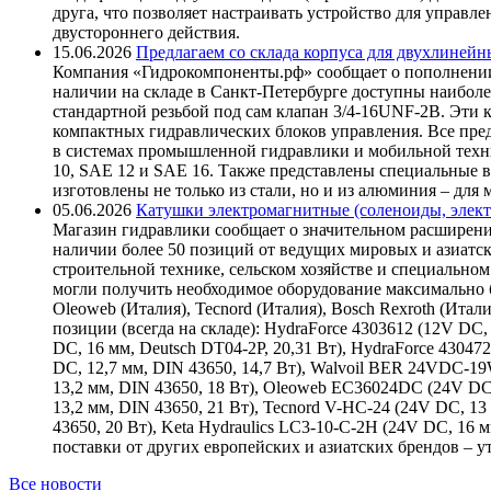
друга, что позволяет настраивать устройство для управ
двустороннего действия.
15.06.2026
Предлагаем со склада корпуса для двухлинейн
Компания «Гидрокомпоненты.рф» сообщает о пополнении
наличии на складе в Санкт-Петербурге доступны наиболе
стандартной резьбой под сам клапан 3/4-16UNF-2B. Эти 
компактных гидравлических блоков управления. Все пре
в системах промышленной гидравлики и мобильной техни
10, SAE 12 и SAE 16. Также представлены специальные в
изготовлены не только из стали, но и из алюминия – для
05.06.2026
Катушки электромагнитные (соленоиды, элект
Магазин гидравлики сообщает о значительном расширени
наличии более 50 позиций от ведущих мировых и азиатс
строительной технике, сельском хозяйстве и специаль
могли получить необходимое оборудование максимально б
Oleoweb (Италия), Tecnord (Италия), Bosch Rexroth (Итал
позиции (всегда на складе): HydraForce 4303612 (12V DC, 
DC, 16 мм, Deutsch DT04-2P, 20,31 Вт), HydraForce 43047
DC, 12,7 мм, DIN 43650, 14,7 Вт), Walvoil BER 24VDC-1
13,2 мм, DIN 43650, 18 Вт), Oleoweb EC36024DC (24V DC
13,2 мм, DIN 43650, 21 Вт), Tecnord V-HC-24 (24V DC, 13
43650, 20 Вт), Keta Hydraulics LC3-10-C-2H (24V DC, 16
поставки от других европейских и азиатских брендов – 
Все новости