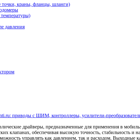
 точки, краны, фланцы, шланги)
ходомеры
 температуры)
ле давления
ктором
ti.ru: приводы с ШИМ, контроллеры, усилители-преобразователи
ические драйверы, предназначенные для применения в мобил
ских клапанах, обеспечивая высокую точность, стабильность и 
ожность управлять как давлением, так и расходом. Выходные кан