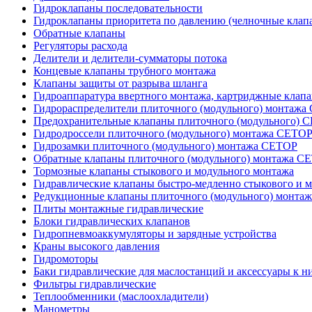
Гидроклапаны последовательности
Гидроклапаны приоритета по давлению (челночные клап
Обратные клапаны
Регуляторы расхода
Делители и делители-сумматоры потока
Концевые клапаны трубного монтажа
Клапаны защиты от разрыва шланга
Гидроаппаратура ввертного монтажа, картриджные клап
Гидрораспределители плиточного (модульного) монтаж
Предохранительные клапаны плиточного (модульного) C
Гидродроссели плиточного (модульного) монтажа CETO
Гидрозамки плиточного (модульного) монтажа CETOP
Обратные клапаны плиточного (модульного) монтажа C
Тормозные клапаны стыкового и модульного монтажа
Гидравлические клапаны быстро-медленно стыкового и 
Редукционные клапаны плиточного (модульного) монта
Плиты монтажные гидравлические
Блоки гидравлических клапанов
Гидропневмоаккумуляторы и зарядные устройства
Краны высокого давления
Гидромоторы
Баки гидравлические для маслостанций и аксессуары к н
Фильтры гидравлические
Теплообменники (маслоохладители)
Манометры