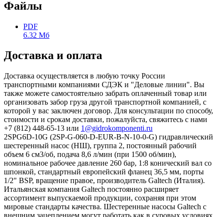
Файлы
PDF
6.32 Мб
Доставка и оплата
Доставка осуществляется в любую точку России
транспортными компаниями СДЭК и "Деловые линии". Вы
также можете самостоятельно забрать оплаченный товар или
организовать забор груза другой транспортной компанией, с
которой у вас заключен договор. Для консультации по способу,
стоимости и срокам доставки, пожалуйста, свяжитесь с нами
+7 (812) 448-65-13 или
1@gidrokomponenti.ru
2SPG6D-10G (2SP-G-060-D-EUR-B-N-10-0-G) гидравлический
шестеренный насос (НШ), группа 2, постоянный рабочий
объем 6 см3/об, подача 8,6 л/мин (при 1500 об/мин),
номинальное рабочее давление 260 бар, 1:8 конический вал со
шпонкой, стандартный европейский фланец 36,5 мм, порты
1/2" BSP, вращение правое, производитель Galtech (Италия).
Итальянская компания Galtech постоянно расширяет
ассортимент выпускаемой продукции, сохраняя при этом
мировые стандарты качества. Шестеренные насосы Galtech с
внешним зацеплением могут работать как в суровых условиях