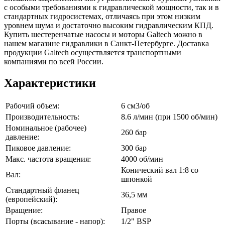
с особыми требованиями к гидравлической мощности, так и в
стандартных гидросистемах, отличаясь при этом низким
уровнем шума и достаточно высоким гидравлическим КПД.
Купить шестеренчатые насосы и моторы Galtech можно в
нашем магазине гидравлики в Санкт-Петербурге. Доставка
продукции Galtech осуществляется транспортными
компаниями по всей России.
Характеристики
Рабочий объем:
6 см3/об
Производительность:
8.6 л/мин (при 1500 об/мин)
Номинальное (рабочее)
260 бар
давление:
Пиковое давление:
300 бар
Макс. частота вращения:
4000 об/мин
Конический вал 1:8 со
Вал:
шпонкой
Стандартный фланец
36,5 мм
(европейский):
Вращение:
Правое
Порты (всасывание - напор):
1/2" BSP