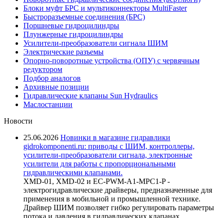
Блоки муфт БРС и мультиконнекторы MultiFaster
Быстроразъемные соединения (БРС)
Поршневые гидроцилиндры
Плунжерные гидроцилиндры
Усилители-преобразователи сигнала ШИМ
Электрические разъемы
Опорно-поворотные устройства (ОПУ) с червячным
редуктором
Подбор аналогов
Архивные позиции
Гидравлические клапаны Sun Hydraulics
Маслостанции
Новости
25.06.2026
Новинки в магазине гидравлики
gidrokomponenti.ru: приводы с ШИМ, контроллеры,
усилители-преобразователи сигнала, электронные
усилители для работы с пропорциональными
гидравлическими клапанами.
XMD-01, XMD-02 и EC-PWM-A1-MPC1-P -
электрогидравлические драйверы, предназначенные для
применения в мобильной и промышленной технике.
Драйвер ШИМ позволяет гибко регулировать параметры
потока и давления в гидравлических клапанах,