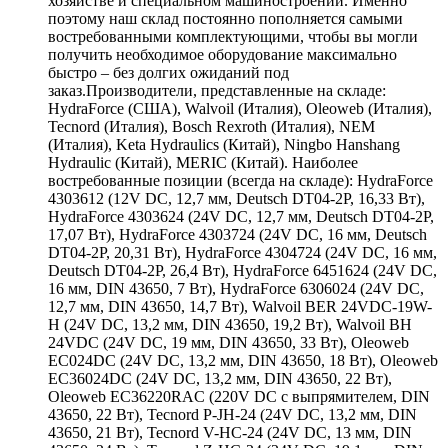
хозяйстве и специальном машиностроении. Именно
поэтому наш склад постоянно пополняется самыми
востребованными комплектующими, чтобы вы могли
получить необходимое оборудование максимально
быстро – без долгих ожиданий под
заказ.Производители, представленные на складе:
HydraForce (США), Walvoil (Италия), Oleoweb (Италия),
Tecnord (Италия), Bosch Rexroth (Италия), NEM
(Италия), Keta Hydraulics (Китай), Ningbo Hanshang
Hydraulic (Китай), MERIC (Китай). Наиболее
востребованные позиции (всегда на складе): HydraForce
4303612 (12V DC, 12,7 мм, Deutsch DT04-2P, 16,33 Вт),
HydraForce 4303624 (24V DC, 12,7 мм, Deutsch DT04-2P,
17,07 Вт), HydraForce 4303724 (24V DC, 16 мм, Deutsch
DT04-2P, 20,31 Вт), HydraForce 4304724 (24V DC, 16 мм,
Deutsch DT04-2P, 26,4 Вт), HydraForce 6451624 (24V DC,
16 мм, DIN 43650, 7 Вт), HydraForce 6306024 (24V DC,
12,7 мм, DIN 43650, 14,7 Вт), Walvoil BER 24VDC-19W-
H (24V DC, 13,2 мм, DIN 43650, 19,2 Вт), Walvoil BH
24VDC (24V DC, 19 мм, DIN 43650, 33 Вт), Oleoweb
EC024DC (24V DC, 13,2 мм, DIN 43650, 18 Вт), Oleoweb
EC36024DC (24V DC, 13,2 мм, DIN 43650, 22 Вт),
Oleoweb EC36220RAC (220V DC с выпрямителем, DIN
43650, 22 Вт), Tecnord P-JH-24 (24V DC, 13,2 мм, DIN
43650, 21 Вт), Tecnord V-HC-24 (24V DC, 13 мм, DIN