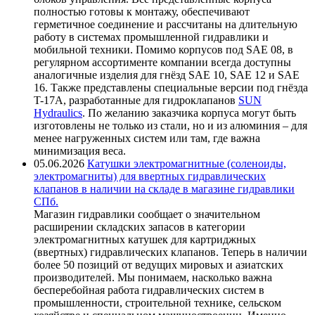
полностью готовы к монтажу, обеспечивают
герметичное соединение и рассчитаны на длительную
работу в системах промышленной гидравлики и
мобильной техники. Помимо корпусов под SAE 08, в
регулярном ассортименте компании всегда доступны
аналогичные изделия для гнёзд SAE 10, SAE 12 и SAE
16. Также представлены специальные версии под гнёзда
T-17A, разработанные для гидроклапанов
SUN
Hydraulics
. По желанию заказчика корпуса могут быть
изготовлены не только из стали, но и из алюминия – для
менее нагруженных систем или там, где важна
минимизация веса.
05.06.2026
Катушки электромагнитные (соленоиды,
электромагниты) для ввертных гидравлических
клапанов в наличии на складе в магазине гидравлики
СПб.
Магазин гидравлики сообщает о значительном
расширении складских запасов в категории
электромагнитных катушек для картриджных
(ввертных) гидравлических клапанов. Теперь в наличии
более 50 позиций от ведущих мировых и азиатских
производителей. Мы понимаем, насколько важна
бесперебойная работа гидравлических систем в
промышленности, строительной технике, сельском