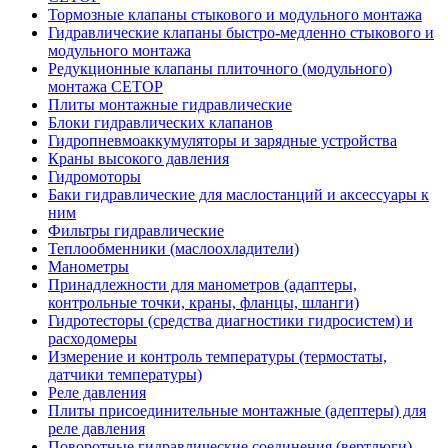
Тормозные клапаны стыкового и модульного монтажа
Гидравлические клапаны быстро-медленно стыкового и
модульного монтажа
Редукционные клапаны плиточного (модульного)
монтажа CETOP
Плиты монтажные гидравлические
Блоки гидравлических клапанов
Гидропневмоаккумуляторы и зарядные устройства
Краны высокого давления
Гидромоторы
Баки гидравлические для маслостанций и аксессуары к
ним
Фильтры гидравлические
Теплообменники (маслоохладители)
Манометры
Принадлежности для манометров (адаптеры,
контрольные точки, краны, фланцы, шланги)
Гидротесторы (средства диагностики гидросистем) и
расходомеры
Измерение и контроль температуры (термостаты,
датчики температуры)
Реле давления
Плиты присоединительные монтажные (адептеры) для
реле давления
Поворотные гидравлические соединения (вертлюги)