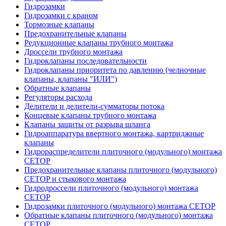
Гидрозамки
Гидрозамки с краном
Тормозные клапаны
Предохранительные клапаны
Редукционные клапаны трубного монтажа
Дроссели трубного монтажа
Гидроклапаны последовательности
Гидроклапаны приоритета по давлению (челночные
клапаны, клапаны "ИЛИ")
Обратные клапаны
Регуляторы расхода
Делители и делители-сумматоры потока
Концевые клапаны трубного монтажа
Клапаны защиты от разрыва шланга
Гидроаппаратура ввертного монтажа, картриджные
клапаны
Гидрораспределители плиточного (модульного) монтажa
CETOP
Предохранительные клапаны плиточного (модульного)
CETOP и стыкового монтажа
Гидродроссели плиточного (модульного) монтажа
CETOP
Гидрозамки плиточного (модульного) монтажа CETOP
Обратные клапаны плиточного (модульного) монтажа
CETOP