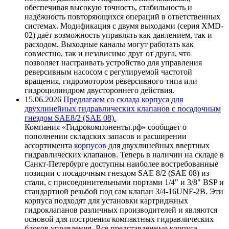
обеспечивая высокую точность, стабильность и
надёжность повторяющихся операций в ответственных
системах. Модификация с двумя выходами (серия XMD-
02) даёт возможность управлять как давлением, так и
расходом. Выходные каналы могут работать как
совместно, так и независимо друг от друга, что
позволяет настраивать устройство для управления
реверсивным насосом с регулируемой частотой
вращения, гидромотором реверсивного типа или
гидроцилиндром двустороннего действия.
15.06.2026
Предлагаем со склада корпуса для
двухлинейных гидравлических клапанов с посадочным
гнездом SAE8/2 (SAE 08).
Компания «Гидрокомпоненты.рф» сообщает о
пополнении складских запасов и расширении
ассортимента
корпусов
для двухлинейных ввертных
гидравлических клапанов. Теперь в наличии на складе в
Санкт-Петербурге доступны наиболее востребованные
позиции с посадочным гнездом SAE 8/2 (SAE 08) из
стали, с присоединительными портами 1/4" и 3/8" BSP и
стандартной резьбой под сам клапан 3/4-16UNF-2B. Эти
корпуса подходят для установки картриджных
гидроклапанов различных производителей и являются
основой для построения компактных гидравлических
блоков управления. Все представленные корпуса