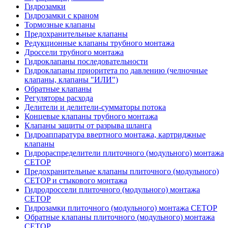
Гидрозамки
Гидрозамки с краном
Тормозные клапаны
Предохранительные клапаны
Редукционные клапаны трубного монтажа
Дроссели трубного монтажа
Гидроклапаны последовательности
Гидроклапаны приоритета по давлению (челночные
клапаны, клапаны "ИЛИ")
Обратные клапаны
Регуляторы расхода
Делители и делители-сумматоры потока
Концевые клапаны трубного монтажа
Клапаны защиты от разрыва шланга
Гидроаппаратура ввертного монтажа, картриджные
клапаны
Гидрораспределители плиточного (модульного) монтажa
CETOP
Предохранительные клапаны плиточного (модульного)
CETOP и стыкового монтажа
Гидродроссели плиточного (модульного) монтажа
CETOP
Гидрозамки плиточного (модульного) монтажа CETOP
Обратные клапаны плиточного (модульного) монтажа
CETOP