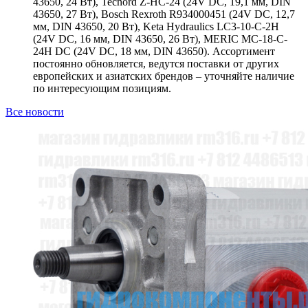
43650, 24 Вт), Tecnord Z-HC-24 (24V DC, 19,1 мм, DIN
43650, 27 Вт), Bosch Rexroth R934000451 (24V DC, 12,7
мм, DIN 43650, 20 Вт), Keta Hydraulics LC3-10-C-2H
(24V DC, 16 мм, DIN 43650, 26 Вт), MERIC MC-18-C-
24H DC (24V DC, 18 мм, DIN 43650). Ассортимент
постоянно обновляется, ведутся поставки от других
европейских и азиатских брендов – уточняйте наличие
по интересующим позициям.
Все новости