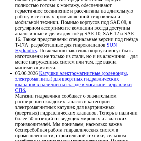
полностью готовы к монтажу, обеспечивают
герметичное соединение и рассчитаны на длительную
работу в системах промышленной гидравлики и
мобильной техники. Помимо корпусов под SAE 08, в
регулярном ассортименте компании всегда доступны
аналогичные изделия для гнёзд SAE 10, SAE 12 и SAE
16. Также представлены специальные версии под гнёзда
T-17A, разработанные для гидроклапанов
SUN
Hydraulics
. По желанию заказчика корпуса могут быть
изготовлены не только из стали, но и из алюминия – для
менее нагруженных систем или там, где важна
минимизация веса.
05.06.2026
Катушки электромагнитные (соленоиды,
электромагниты) для ввертных гидравлических
клапанов в наличии на складе в магазине гидравлики
СПб.
Магазин гидравлики сообщает о значительном
расширении складских запасов в категории
электромагнитных катушек для картриджных
(ввертных) гидравлических клапанов. Теперь в наличии
более 50 позиций от ведущих мировых и азиатских
производителей. Мы понимаем, насколько важна
бесперебойная работа гидравлических систем в
промышленности, строительной технике, сельском