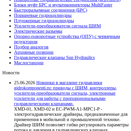
Блоки муфт БРС и мультиконнекторы MultiFaster
Быстроразъемные соединения (БРС)
Поршневые гидроцилиндры
Плунжерные гидроцилиндры
Усилители-преобразователи сигнала ШИМ
Электрические разъемы
Опорно-поворотные устройства (ОПУ) с червячным
редуктором
Подбор аналогов
Архивные позиции
Гидравлические клапаны Sun Hydraulics
Маслостанции
Новости
25.06.2026
Новинки в магазине гидравлики
gidrokomponenti.ru: приводы с ШИМ, контроллеры,
усилители-преобразователи сигнала, электронные
усилители для работы с пропорциональными
гидравлическими клапанами.
XMD-01, XMD-02 и EC-PWM-A1-MPC1-P -
электрогидравлические драйверы, предназначенные для
применения в мобильной и промышленной технике.
Драйвер ШИМ позволяет гибко регулировать параметры
потока и давления в гидравлических клапанах,