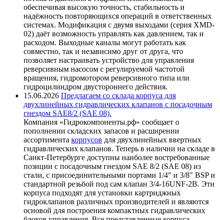
обеспечивая высокую точность, стабильность и
надёжность повторяющихся операций в ответственных
системах. Модификация с двумя выходами (серия XMD-
02) даёт возможность управлять как давлением, так и
расходом. Выходные каналы могут работать как
совместно, так и независимо друг от друга, что
позволяет настраивать устройство для управления
реверсивным насосом с регулируемой частотой
вращения, гидромотором реверсивного типа или
гидроцилиндром двустороннего действия.
15.06.2026
Предлагаем со склада корпуса для
двухлинейных гидравлических клапанов с посадочным
гнездом SAE8/2 (SAE 08).
Компания «Гидрокомпоненты.рф» сообщает о
пополнении складских запасов и расширении
ассортимента
корпусов
для двухлинейных ввертных
гидравлических клапанов. Теперь в наличии на складе в
Санкт-Петербурге доступны наиболее востребованные
позиции с посадочным гнездом SAE 8/2 (SAE 08) из
стали, с присоединительными портами 1/4" и 3/8" BSP и
стандартной резьбой под сам клапан 3/4-16UNF-2B. Эти
корпуса подходят для установки картриджных
гидроклапанов различных производителей и являются
основой для построения компактных гидравлических
блоков управления. Все представленные корпуса