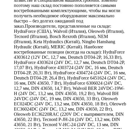
хозяйстве и специальном машиностроении. Именно
поэтому наш склад постоянно пополняется самыми
востребованными комплектующими, чтобы вы могли
получить необходимое оборудование максимально
быстро – без долгих ожиданий под
заказ.Производители, представленные на складе:
HydraForce (США), Walvoil (Италия), Oleoweb (Италия),
Tecnord (Италия), Bosch Rexroth (Италия), NEM
(Италия), Keta Hydraulics (Китай), Ningbo Hanshang
Hydraulic (Китай), MERIC (Китай). Наиболее
востребованные позиции (всегда на складе): HydraForce
4303612 (12V DC, 12,7 мм, Deutsch DT04-2P, 16,33 Вт),
HydraForce 4303624 (24V DC, 12,7 мм, Deutsch DT04-2P,
17,07 Вт), HydraForce 4303724 (24V DC, 16 мм, Deutsch
DT04-2P, 20,31 Вт), HydraForce 4304724 (24V DC, 16 мм,
Deutsch DT04-2P, 26,4 Вт), HydraForce 6451624 (24V DC,
16 мм, DIN 43650, 7 Вт), HydraForce 6306024 (24V DC,
12,7 мм, DIN 43650, 14,7 Вт), Walvoil BER 24VDC-19W-
H (24V DC, 13,2 мм, DIN 43650, 19,2 Вт), Walvoil BH
24VDC (24V DC, 19 мм, DIN 43650, 33 Вт), Oleoweb
EC024DC (24V DC, 13,2 мм, DIN 43650, 18 Вт), Oleoweb
EC36024DC (24V DC, 13,2 мм, DIN 43650, 22 Вт),
Oleoweb EC36220RAC (220V DC с выпрямителем, DIN
43650, 22 Вт), Tecnord P-JH-24 (24V DC, 13,2 мм, DIN
43650, 21 Вт), Tecnord V-HC-24 (24V DC, 13 мм, DIN