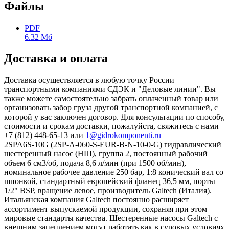
Файлы
PDF
6.32 Мб
Доставка и оплата
Доставка осуществляется в любую точку России
транспортными компаниями СДЭК и "Деловые линии". Вы
также можете самостоятельно забрать оплаченный товар или
организовать забор груза другой транспортной компанией, с
которой у вас заключен договор. Для консультации по способу,
стоимости и срокам доставки, пожалуйста, свяжитесь с нами
+7 (812) 448-65-13 или
1@gidrokomponenti.ru
2SPA6S-10G (2SP-A-060-S-EUR-B-N-10-0-G) гидравлический
шестеренный насос (НШ), группа 2, постоянный рабочий
объем 6 см3/об, подача 8,6 л/мин (при 1500 об/мин),
номинальное рабочее давление 250 бар, 1:8 конический вал со
шпонкой, стандартный европейский фланец 36,5 мм, порты
1/2" BSP, вращение левое, производитель Galtech (Италия).
Итальянская компания Galtech постоянно расширяет
ассортимент выпускаемой продукции, сохраняя при этом
мировые стандарты качества. Шестеренные насосы Galtech с
внешним зацеплением могут работать как в суровых условиях