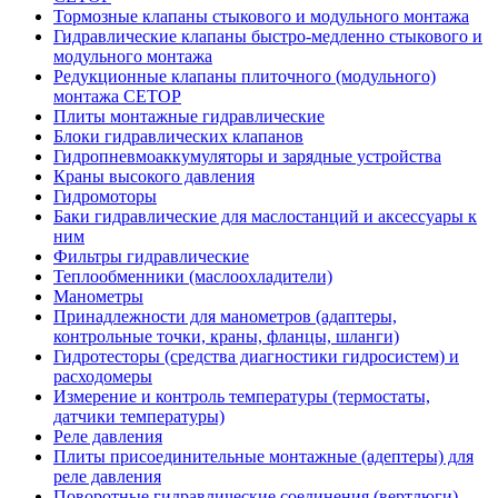
Тормозные клапаны стыкового и модульного монтажа
Гидравлические клапаны быстро-медленно стыкового и
модульного монтажа
Редукционные клапаны плиточного (модульного)
монтажа CETOP
Плиты монтажные гидравлические
Блоки гидравлических клапанов
Гидропневмоаккумуляторы и зарядные устройства
Краны высокого давления
Гидромоторы
Баки гидравлические для маслостанций и аксессуары к
ним
Фильтры гидравлические
Теплообменники (маслоохладители)
Манометры
Принадлежности для манометров (адаптеры,
контрольные точки, краны, фланцы, шланги)
Гидротесторы (средства диагностики гидросистем) и
расходомеры
Измерение и контроль температуры (термостаты,
датчики температуры)
Реле давления
Плиты присоединительные монтажные (адептеры) для
реле давления
Поворотные гидравлические соединения (вертлюги)