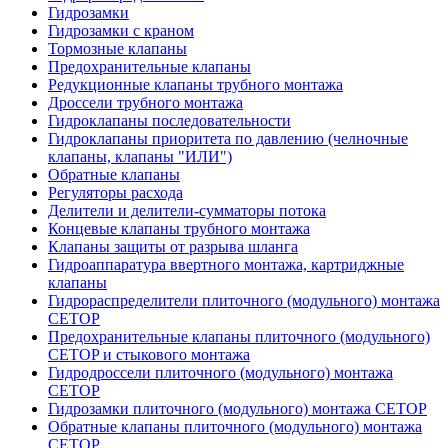
Гидрозамки
Гидрозамки с краном
Тормозные клапаны
Предохранительные клапаны
Редукционные клапаны трубного монтажа
Дроссели трубного монтажа
Гидроклапаны последовательности
Гидроклапаны приоритета по давлению (челночные
клапаны, клапаны "ИЛИ")
Обратные клапаны
Регуляторы расхода
Делители и делители-сумматоры потока
Концевые клапаны трубного монтажа
Клапаны защиты от разрыва шланга
Гидроаппаратура ввертного монтажа, картриджные
клапаны
Гидрораспределители плиточного (модульного) монтажa
CETOP
Предохранительные клапаны плиточного (модульного)
CETOP и стыкового монтажа
Гидродроссели плиточного (модульного) монтажа
CETOP
Гидрозамки плиточного (модульного) монтажа CETOP
Обратные клапаны плиточного (модульного) монтажа
CETOP