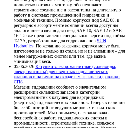
полностью готовы к монтажу, обеспечивают
герметичное соединение и рассчитаны на длительную
работу в системах промышленной гидравлики и
мобильной техники. Помимо корпусов под SAE 08, в
регулярном ассортименте компании всегда доступны
аналогичные изделия для гнёзд SAE 10, SAE 12 и SAE
16. Также представлены специальные версии под гнёзда
T-17A, разработанные для гидроклапанов
SUN
Hydraulics
. По желанию заказчика корпуса могут быть
изготовлены не только из стали, но и из алюминия – для
менее нагруженных систем или там, где важна
минимизация веса.
05.06.2026
Катушки электромагнитные (соленоиды,
электромагниты) для ввертных гидравлических
клапанов в наличии на складе в магазине гидравлики
СПб.
Магазин гидравлики сообщает о значительном
расширении складских запасов в категории
электромагнитных катушек для картриджных
(ввертных) гидравлических клапанов. Теперь в наличии
более 50 позиций от ведущих мировых и азиатских
производителей. Мы понимаем, насколько важна
бесперебойная работа гидравлических систем в
промышленности, строительной технике, сельском