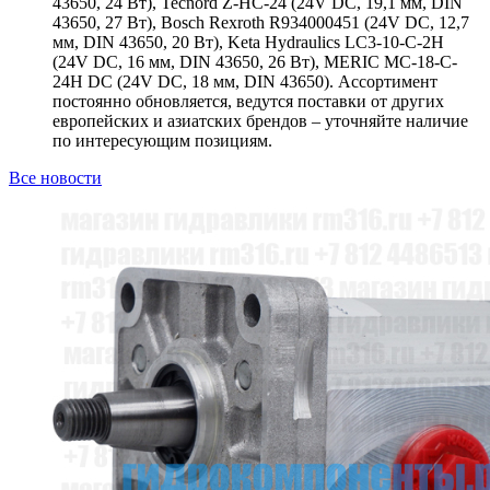
43650, 24 Вт), Tecnord Z-HC-24 (24V DC, 19,1 мм, DIN
43650, 27 Вт), Bosch Rexroth R934000451 (24V DC, 12,7
мм, DIN 43650, 20 Вт), Keta Hydraulics LC3-10-C-2H
(24V DC, 16 мм, DIN 43650, 26 Вт), MERIC MC-18-C-
24H DC (24V DC, 18 мм, DIN 43650). Ассортимент
постоянно обновляется, ведутся поставки от других
европейских и азиатских брендов – уточняйте наличие
по интересующим позициям.
Все новости