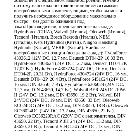
хозяйстве и специальном машиностроении. Именно
поэтому наш склад постоянно пополняется самыми
востребованными комплектующими, чтобы вы могли
получить необходимое оборудование максимально
быстро – без долгих ожиданий под
заказ.Производители, представленные на складе:
HydraForce (США), Walvoil (Италия), Oleoweb (Италия),
Tecnord (Италия), Bosch Rexroth (Италия), NEM
(Италия), Keta Hydraulics (Китай), Ningbo Hanshang
Hydraulic (Китай), MERIC (Китай). Наиболее
востребованные позиции (всегда на складе): HydraForce
4303612 (12V DC, 12,7 мм, Deutsch DT04-2P, 16,33 Вт),
HydraForce 4303624 (24V DC, 12,7 мм, Deutsch DT04-2P,
17,07 Вт), HydraForce 4303724 (24V DC, 16 мм, Deutsch
DT04-2P, 20,31 Вт), HydraForce 4304724 (24V DC, 16 мм,
Deutsch DT04-2P, 26,4 Вт), HydraForce 6451624 (24V DC,
16 мм, DIN 43650, 7 Вт), HydraForce 6306024 (24V DC,
12,7 мм, DIN 43650, 14,7 Вт), Walvoil BER 24VDC-19W-
H (24V DC, 13,2 мм, DIN 43650, 19,2 Вт), Walvoil BH
24VDC (24V DC, 19 мм, DIN 43650, 33 Вт), Oleoweb
EC024DC (24V DC, 13,2 мм, DIN 43650, 18 Вт), Oleoweb
EC36024DC (24V DC, 13,2 мм, DIN 43650, 22 Вт),
Oleoweb EC36220RAC (220V DC с выпрямителем, DIN
43650, 22 Вт), Tecnord P-JH-24 (24V DC, 13,2 мм, DIN
43650, 21 Вт), Tecnord V-HC-24 (24V DC, 13 мм, DIN