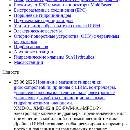
Блоки муфт БРС и мультиконнекторы MultiFaster
Быстроразъемные соединения (БРС)
Поршневые гидроцилиндры
Плунжерные гидроцилиндры
Усилители-преобразователи сигнала ШИМ
Электрические разъемы
Опорно-поворотные устройства (ОПУ) с червячным
редуктором
Подбор аналогов
Архивные позиции
Гидравлические клапаны Sun Hydraulics
Маслостанции
Новости
25.06.2026
Новинки в магазине гидравлики
gidrokomponenti.ru: приводы с ШИМ, контроллеры,
усилители-преобразователи сигнала, электронные
усилители для работы с пропорциональными
гидравлическими клапанами.
XMD-01, XMD-02 и EC-PWM-A1-MPC1-P -
электрогидравлические драйверы, предназначенные для
применения в мобильной и промышленной технике.
Драйвер ШИМ позволяет гибко регулировать параметры
потока и давления в гидравлических клапанах,