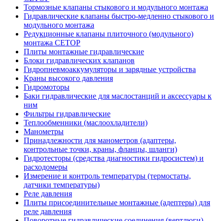
Тормозные клапаны стыкового и модульного монтажа
Гидравлические клапаны быстро-медленно стыкового и
модульного монтажа
Редукционные клапаны плиточного (модульного)
монтажа CETOP
Плиты монтажные гидравлические
Блоки гидравлических клапанов
Гидропневмоаккумуляторы и зарядные устройства
Краны высокого давления
Гидромоторы
Баки гидравлические для маслостанций и аксессуары к
ним
Фильтры гидравлические
Теплообменники (маслоохладители)
Манометры
Принадлежности для манометров (адаптеры,
контрольные точки, краны, фланцы, шланги)
Гидротесторы (средства диагностики гидросистем) и
расходомеры
Измерение и контроль температуры (термостаты,
датчики температуры)
Реле давления
Плиты присоединительные монтажные (адептеры) для
реле давления
Поворотные гидравлические соединения (вертлюги)