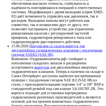
обеспечивая высокую точность, стабильность и
надёжность повторяющихся операций в ответственных
системах. Модификация с двумя выходами (серия XMD-
02) даёт возможность управлять как давлением, так и
расходом. Выходные каналы могут работать как
совместно, так и независимо друг от друга, что
позволяет настраивать устройство для управления
реверсивным насосом с регулируемой частотой
вращения, гидромотором реверсивного типа или
гидроцилиндром двустороннего действия.
15.06.2026
Предлагаем со склада корпуса для
двухлинейных гидравлических клапанов с посадочным
гнездом SAE8/2 (SAE 08).
Компания «Гидрокомпоненты.рф» сообщает о
пополнении складских запасов и расширении
ассортимента
корпусов
для двухлинейных ввертных
гидравлических клапанов. Теперь в наличии на складе в
Санкт-Петербурге доступны наиболее востребованные
позиции с посадочным гнездом SAE 8/2 (SAE 08) из
стали, с присоединительными портами 1/4" и 3/8" BSP и
стандартной резьбой под сам клапан 3/4-16UNF-2B. Эти
корпуса подходят для установки картриджных
гидроклапанов различных производителей и являются
основой для построения компактных гидравлических
блоков управления. Все представленные корпуса