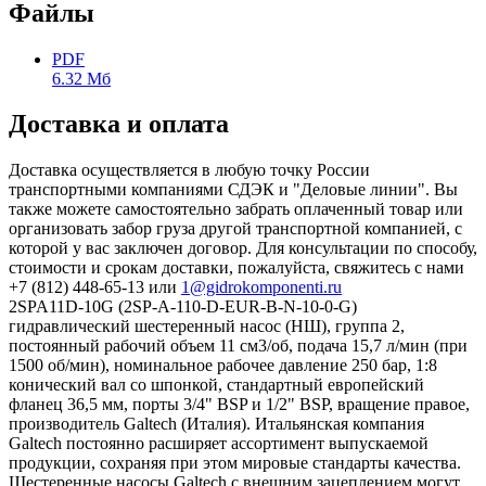
Файлы
PDF
6.32 Мб
Доставка и оплата
Доставка осуществляется в любую точку России
транспортными компаниями СДЭК и "Деловые линии". Вы
также можете самостоятельно забрать оплаченный товар или
организовать забор груза другой транспортной компанией, с
которой у вас заключен договор. Для консультации по способу,
стоимости и срокам доставки, пожалуйста, свяжитесь с нами
+7 (812) 448-65-13 или
1@gidrokomponenti.ru
2SPA11D-10G (2SP-A-110-D-EUR-B-N-10-0-G)
гидравлический шестеренный насос (НШ), группа 2,
постоянный рабочий объем 11 см3/об, подача 15,7 л/мин (при
1500 об/мин), номинальное рабочее давление 250 бар, 1:8
конический вал со шпонкой, стандартный европейский
фланец 36,5 мм, порты 3/4" BSP и 1/2" BSP, вращение правое,
производитель Galtech (Италия). Итальянская компания
Galtech постоянно расширяет ассортимент выпускаемой
продукции, сохраняя при этом мировые стандарты качества.
Шестеренные насосы Galtech с внешним зацеплением могут