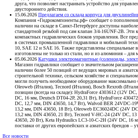
друга, что позволяет настраивать устройство для управ
двустороннего действия.
15.06.2026
Предлагаем со склада корпуса для двухлинейн
Компания «Гидрокомпоненты.рф» сообщает о пополнении
наличии на складе в Санкт-Петербурге доступны наиболе
стандартной резьбой под сам клапан 3/4-16UNF-2B. Эти 
компактных гидравлических блоков управления. Все пре
в системах промышленной гидравлики и мобильной техни
10, SAE 12 и SAE 16. Также представлены специальные в
изготовлены не только из стали, но и из алюминия – для
05.06.2026
Катушки электромагнитные (соленоиды, элект
Магазин гидравлики сообщает о значительном расширени
наличии более 50 позиций от ведущих мировых и азиатс
строительной технике, сельском хозяйстве и специаль
могли получить необходимое оборудование максимально б
Oleoweb (Италия), Tecnord (Италия), Bosch Rexroth (Итал
позиции (всегда на складе): HydraForce 4303612 (12V DC, 
DC, 16 мм, Deutsch DT04-2P, 20,31 Вт), HydraForce 43047
DC, 12,7 мм, DIN 43650, 14,7 Вт), Walvoil BER 24VDC-1
13,2 мм, DIN 43650, 18 Вт), Oleoweb EC36024DC (24V DC
13,2 мм, DIN 43650, 21 Вт), Tecnord V-HC-24 (24V DC, 13
43650, 20 Вт), Keta Hydraulics LC3-10-C-2H (24V DC, 16
поставки от других европейских и азиатских брендов – 
Все новости