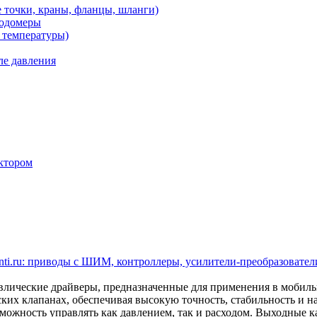
 точки, краны, фланцы, шланги)
ходомеры
 температуры)
ле давления
ктором
ti.ru: приводы с ШИМ, контроллеры, усилители-преобразователи
ические драйверы, предназначенные для применения в мобил
ских клапанах, обеспечивая высокую точность, стабильность и 
ожность управлять как давлением, так и расходом. Выходные кан