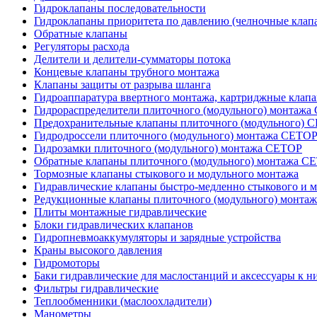
Гидроклапаны последовательности
Гидроклапаны приоритета по давлению (челночные клап
Обратные клапаны
Регуляторы расхода
Делители и делители-сумматоры потока
Концевые клапаны трубного монтажа
Клапаны защиты от разрыва шланга
Гидроаппаратура ввертного монтажа, картриджные клап
Гидрораспределители плиточного (модульного) монтаж
Предохранительные клапаны плиточного (модульного) C
Гидродроссели плиточного (модульного) монтажа CETO
Гидрозамки плиточного (модульного) монтажа CETOP
Обратные клапаны плиточного (модульного) монтажа C
Тормозные клапаны стыкового и модульного монтажа
Гидравлические клапаны быстро-медленно стыкового и 
Редукционные клапаны плиточного (модульного) монта
Плиты монтажные гидравлические
Блоки гидравлических клапанов
Гидропневмоаккумуляторы и зарядные устройства
Краны высокого давления
Гидромоторы
Баки гидравлические для маслостанций и аксессуары к н
Фильтры гидравлические
Теплообменники (маслоохладители)
Манометры