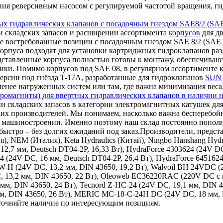
ления реверсивным насосом с регулируемой частотой вращения,
ых гидравлических клапанов с посадочным гнездом SAE8/2 (SAE
 складских запасов и расширении ассортимента
корпусов
для дв
е востребованные позиции с посадочным гнездом SAE 8/2 (SAE 0
корпуса подходят для установки картриджных гидроклапанов ра
дставленные корпуса полностью готовы к монтажу, обеспечиваю
ки. Помимо корпусов под SAE 08, в регулярном ассортименте к
ерсии под гнёзда T-17A, разработанные для гидроклапанов
SUN 
 менее нагруженных систем или там, где важна минимизация веса
ромагниты) для ввертных гидравлических клапанов в наличии н
и складских запасов в категории электромагнитных катушек для
ких производителей. Мы понимаем, насколько важна бесперебой
ном машиностроении. Именно поэтому наш склад постоянно поп
ыстро – без долгих ожиданий под заказ.Производители, представ
ия), NEM (Италия), Keta Hydraulics (Китай), Ningbo Hanshang Hy
12,7 мм, Deutsch DT04-2P, 16,33 Вт), HydraForce 4303624 (24V DC
24 (24V DC, 16 мм, Deutsch DT04-2P, 26,4 Вт), HydraForce 645162
9W-H (24V DC, 13,2 мм, DIN 43650, 19,2 Вт), Walvoil BH 24VDC 
, 13,2 мм, DIN 43650, 22 Вт), Oleoweb EC36220RAC (220V DC с в
 мм, DIN 43650, 24 Вт), Tecnord Z-HC-24 (24V DC, 19,1 мм, DIN 
 мм, DIN 43650, 26 Вт), MERIC MC-18-C-24H DC (24V DC, 18 мм,
уточняйте наличие по интересующим позициям.