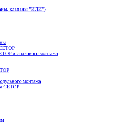
аны, клапаны "ИЛИ")
аны
a CETOP
ETOP и стыкового монтажа
P
ETOP
модульного монтажа
жа CETOP
им