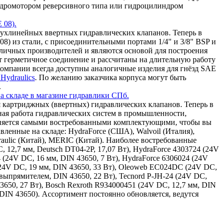
 гидромотором реверсивного типа или гидроцилиндром
 08).
ухлинейных ввертных гидравлических клапанов. Теперь в
8) из стали, с присоединительными портами 1/4" и 3/8" BSP и
зличных производителей и являются основой для построения
т герметичное соединение и рассчитаны на длительную работу
омпании всегда доступны аналогичные изделия для гнёзд SAE
Hydraulics
. По желанию заказчика корпуса могут быть
.
а складе в магазине гидравлики СПб.
 картриджных (ввертных) гидравлических клапанов. Теперь в
ная работа гидравлических систем в промышленности,
олняется самыми востребованными комплектующими, чтобы вы
ленные на складе: HydraForce (США), Walvoil (Италия),
draulic (Китай), MERIC (Китай). Наиболее востребованные
, 12,7 мм, Deutsch DT04-2P, 17,07 Вт), HydraForce 4303724 (24V
4 (24V DC, 16 мм, DIN 43650, 7 Вт), HydraForce 6306024 (24V
(24V DC, 19 мм, DIN 43650, 33 Вт), Oleoweb EC024DC (24V DC,
ыпрямителем, DIN 43650, 22 Вт), Tecnord P-JH-24 (24V DC,
43650, 27 Вт), Bosch Rexroth R934000451 (24V DC, 12,7 мм, DIN
 DIN 43650). Ассортимент постоянно обновляется, ведутся