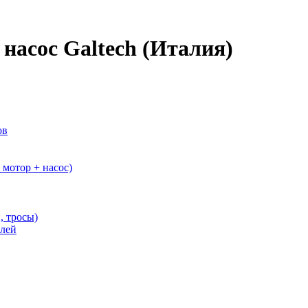
асос Galtech (Италия)
ов
мотор + насос)
, тросы)
елей