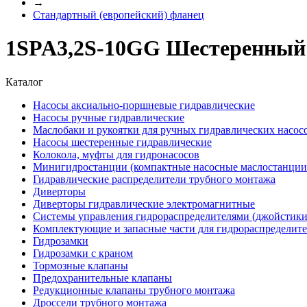
→
Стандартный (европейский) фланец
1SPA3,2S-10GG Шестеренный н
Каталог
Насосы аксиально-поршневые гидравлические
Насосы ручные гидравлические
Маслобаки и рукоятки для ручных гидравлических насос
Насосы шестеренные гидравлические
Колокола, муфты для гидронасосов
Минигидростанции (компактные насосные маслостанции 
Гидравлические распределители трубного монтажа
Диверторы
Диверторы гидравлические электромагнитные
Системы управления гидрораспределителями (джойстики
Комплектующие и запасные части для гидрораспределит
Гидрозамки
Гидрозамки с краном
Тормозные клапаны
Предохранительные клапаны
Редукционные клапаны трубного монтажа
Дроссели трубного монтажа