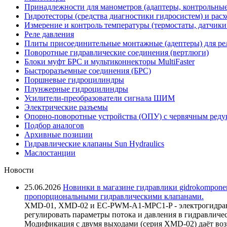
Принадлежности для манометров (адаптеры, контрольные
Гидротесторы (средства диагностики гидросистем) и рас
Измерение и контроль температуры (термостаты, датчики
Реле давления
Плиты присоединительные монтажные (адептеры) для ре
Поворотные гидравлические соединения (вертлюги)
Блоки муфт БРС и мультиконнекторы MultiFaster
Быстроразъемные соединения (БРС)
Поршневые гидроцилиндры
Плунжерные гидроцилиндры
Усилители-преобразователи сигнала ШИМ
Электрические разъемы
Опорно-поворотные устройства (ОПУ) с червячным реду
Подбор аналогов
Архивные позиции
Гидравлические клапаны Sun Hydraulics
Маслостанции
Новости
25.06.2026
Новинки в магазине гидравлики gidrokomponen
пропорциональными гидравлическими клапанами.
XMD-01, XMD-02 и EC-PWM-A1-MPC1-P - электрогидравл
регулировать параметры потока и давления в гидравличе
Модификация с двумя выходами (серия XMD-02) даёт возм