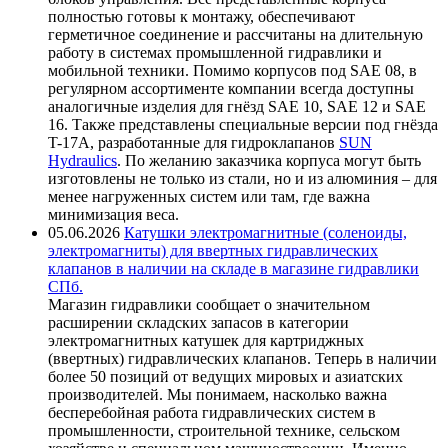
полностью готовы к монтажу, обеспечивают
герметичное соединение и рассчитаны на длительную
работу в системах промышленной гидравлики и
мобильной техники. Помимо корпусов под SAE 08, в
регулярном ассортименте компании всегда доступны
аналогичные изделия для гнёзд SAE 10, SAE 12 и SAE
16. Также представлены специальные версии под гнёзда
T-17A, разработанные для гидроклапанов
SUN
Hydraulics
. По желанию заказчика корпуса могут быть
изготовлены не только из стали, но и из алюминия – для
менее нагруженных систем или там, где важна
минимизация веса.
05.06.2026
Катушки электромагнитные (соленоиды,
электромагниты) для ввертных гидравлических
клапанов в наличии на складе в магазине гидравлики
СПб.
Магазин гидравлики сообщает о значительном
расширении складских запасов в категории
электромагнитных катушек для картриджных
(ввертных) гидравлических клапанов. Теперь в наличии
более 50 позиций от ведущих мировых и азиатских
производителей. Мы понимаем, насколько важна
бесперебойная работа гидравлических систем в
промышленности, строительной технике, сельском