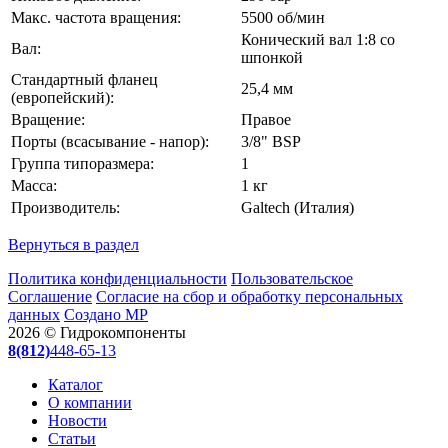
Макс. частота вращения:
5500 об/мин
Конический вал 1:8 со
Вал:
шпонкой
Стандартный фланец
25,4 мм
(европейский):
Вращение:
Правое
Порты (всасывание - напор):
3/8" BSP
Группа типоразмера:
1
Масса:
1 кг
Производитель:
Galtech (Италия)
Вернуться в раздел
Политика конфиденциальности
Пользовательское
Соглашение
Согласие на сбор и обработку персональных
данных
Создано МР
2026 © Гидрокомпоненты
8(812)
448-65-13
Каталог
О компании
Новости
Статьи