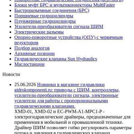
Блоки муфт БРС и мультиконнекторы MultiFaster
Быстроразъемные соединения (БРС)
Поршневые гидроцилиндры
Плунжерные гидроцилиндры
Усилители-преобразователи сигнала ШИМ
Электрические разъемы
Опорно-поворотные устройства (ОПУ) с червячным
редуктором
Подбор аналогов
Архивные позиции
Гидравлические клапаны Sun Hydraulics
Маслостанции
Новости
25.06.2026
Новинки в магазине гидравлики
gidrokomponenti.ru: приводы с ШИМ, контроллеры,
усилители-преобразователи сигнала, электронные
усилители для работы с пропорциональными
гидравлическими клапанами.
XMD-01, XMD-02 и EC-PWM-A1-MPC1-P -
электрогидравлические драйверы, предназначенные для
применения в мобильной и промышленной технике.
Драйвер ШИМ позволяет гибко регулировать параметры
потока и давления в гидравлических клапанах,