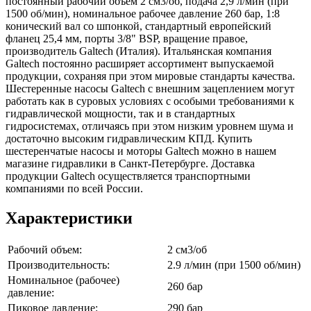
постоянный рабочий объем 2 см3/об, подача 2,9 л/мин (при
1500 об/мин), номинальное рабочее давление 260 бар, 1:8
конический вал со шпонкой, стандартный европейский
фланец 25,4 мм, порты 3/8" BSP, вращение правое,
производитель Galtech (Италия). Итальянская компания
Galtech постоянно расширяет ассортимент выпускаемой
продукции, сохраняя при этом мировые стандарты качества.
Шестеренные насосы Galtech с внешним зацеплением могут
работать как в суровых условиях с особыми требованиями к
гидравлической мощности, так и в стандартных
гидросистемах, отличаясь при этом низким уровнем шума и
достаточно высоким гидравлическим КПД. Купить
шестеренчатые насосы и моторы Galtech можно в нашем
магазине гидравлики в Санкт-Петербурге. Доставка
продукции Galtech осуществляется транспортными
компаниями по всей России.
Характеристики
Рабочий объем:
2 см3/об
Производительность:
2.9 л/мин (при 1500 об/мин)
Номинальное (рабочее)
260 бар
давление:
Пиковое давление:
290 бар