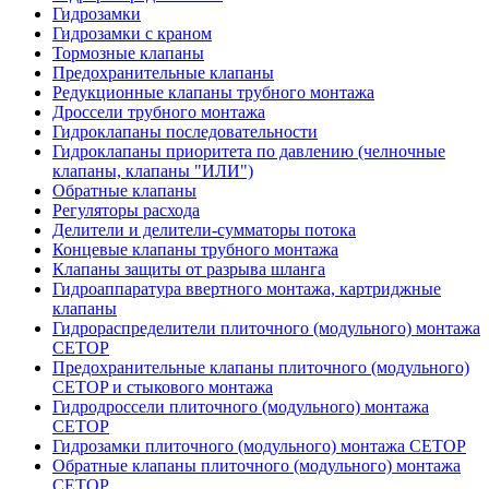
Гидрозамки
Гидрозамки с краном
Тормозные клапаны
Предохранительные клапаны
Редукционные клапаны трубного монтажа
Дроссели трубного монтажа
Гидроклапаны последовательности
Гидроклапаны приоритета по давлению (челночные
клапаны, клапаны "ИЛИ")
Обратные клапаны
Регуляторы расхода
Делители и делители-сумматоры потока
Концевые клапаны трубного монтажа
Клапаны защиты от разрыва шланга
Гидроаппаратура ввертного монтажа, картриджные
клапаны
Гидрораспределители плиточного (модульного) монтажa
CETOP
Предохранительные клапаны плиточного (модульного)
CETOP и стыкового монтажа
Гидродроссели плиточного (модульного) монтажа
CETOP
Гидрозамки плиточного (модульного) монтажа CETOP
Обратные клапаны плиточного (модульного) монтажа
CETOP