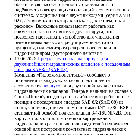
обеспечивая высокую точность, стабильность и
надёжность повторяющихся операций в ответственных
системах. Модификация с двумя выходами (серия XMD-
02) даёт возможность управлять как давлением, так и
расходом. Выходные каналы могут работать как
совместно, так и независимо друг от друга, что
позволяет настраивать устройство для управления
реверсивным насосом с регулируемой частотой
вращения, гидромотором реверсивного типа или
гидроцилиндром двустороннего действия.
15.06.2026
Предлагаем со склада корпуса для
двухлинейных гидравлических клапанов с посадочным
гнездом SAE8/2 (SAE 08).
Компания «Гидрокомпоненты.рф» сообщает о
пополнении складских запасов и расширении
ассортимента
корпусов
для двухлинейных ввертных
гидравлических клапанов. Теперь в наличии на складе в
Санкт-Петербурге доступны наиболее востребованные
позиции с посадочным гнездом SAE 8/2 (SAE 08) из
стали, с присоединительными портами 1/4" и 3/8" BSP и
стандартной резьбой под сам клапан 3/4-16UNF-2B. Эти
корпуса подходят для установки картриджных
гидроклапанов различных производителей и являются
основой для построения компактных гидравлических
блоков управления. Все представленные корпуса