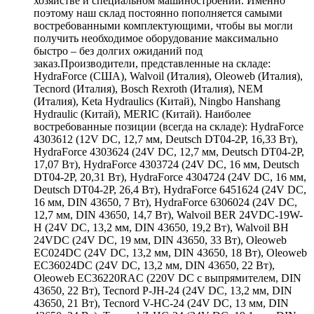
хозяйстве и специальном машиностроении. Именно
поэтому наш склад постоянно пополняется самыми
востребованными комплектующими, чтобы вы могли
получить необходимое оборудование максимально
быстро – без долгих ожиданий под
заказ.Производители, представленные на складе:
HydraForce (США), Walvoil (Италия), Oleoweb (Италия),
Tecnord (Италия), Bosch Rexroth (Италия), NEM
(Италия), Keta Hydraulics (Китай), Ningbo Hanshang
Hydraulic (Китай), MERIC (Китай). Наиболее
востребованные позиции (всегда на складе): HydraForce
4303612 (12V DC, 12,7 мм, Deutsch DT04-2P, 16,33 Вт),
HydraForce 4303624 (24V DC, 12,7 мм, Deutsch DT04-2P,
17,07 Вт), HydraForce 4303724 (24V DC, 16 мм, Deutsch
DT04-2P, 20,31 Вт), HydraForce 4304724 (24V DC, 16 мм,
Deutsch DT04-2P, 26,4 Вт), HydraForce 6451624 (24V DC,
16 мм, DIN 43650, 7 Вт), HydraForce 6306024 (24V DC,
12,7 мм, DIN 43650, 14,7 Вт), Walvoil BER 24VDC-19W-
H (24V DC, 13,2 мм, DIN 43650, 19,2 Вт), Walvoil BH
24VDC (24V DC, 19 мм, DIN 43650, 33 Вт), Oleoweb
EC024DC (24V DC, 13,2 мм, DIN 43650, 18 Вт), Oleoweb
EC36024DC (24V DC, 13,2 мм, DIN 43650, 22 Вт),
Oleoweb EC36220RAC (220V DC с выпрямителем, DIN
43650, 22 Вт), Tecnord P-JH-24 (24V DC, 13,2 мм, DIN
43650, 21 Вт), Tecnord V-HC-24 (24V DC, 13 мм, DIN