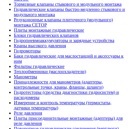
Тормозные клапаны стыкового и модульного монтажа
Гидравлические клапаны быстро-медленно стыкового и
модульного монтажа
Редукционные клапаны плиточного (модульного)
монтажа CETOP
Плиты монтажные гидравлические
Блоки гидравлических клапанов
Гидропневмоаккумуляторы и зарядные устройства
Краны высокого давления
Гидромоторы
Баки гидравлические для маслостанций и аксессуары к
ним
Фильтры гидравлические
Теплообменники (маслоохладители)
Манометры
Принадлежности для манометров (адаптеры,
контрольные точки, краны, фланцы, шланги)
Гидротесторы (средства диагностики гидросистем) и
расходомеры
Измерение и контроль температуры (термостаты,
датчики температуры)
Реле давления
Плиты присоединительные монтажные (адептеры) для
реле давления
Поворотные гидравлические соединения (вертлюги)