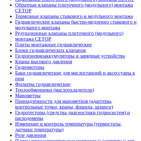
Обратные клапаны плиточного (модульного) монтажа
CETOP
Тормозные клапаны стыкового и модульного монтажа
Гидравлические клапаны быстро-медленно стыкового и
модульного монтажа
Редукционные клапаны плиточного (модульного)
монтажа CETOP
Плиты монтажные гидравлические
Блоки гидравлических клапанов
Гидропневмоаккумуляторы и зарядные устройства
Краны высокого давления
Гидромоторы
Баки гидравлические для маслостанций и аксессуары к
ним
Фильтры гидравлические
Теплообменники (маслоохладители)
Манометры
Принадлежности для манометров (адаптеры,
контрольные точки, краны, фланцы, шланги)
Гидротесторы (средства диагностики гидросистем) и
расходомеры
Измерение и контроль температуры (термостаты,
датчики температуры)
Реле давления
Плиты присоединительные монтажные (адептеры) для