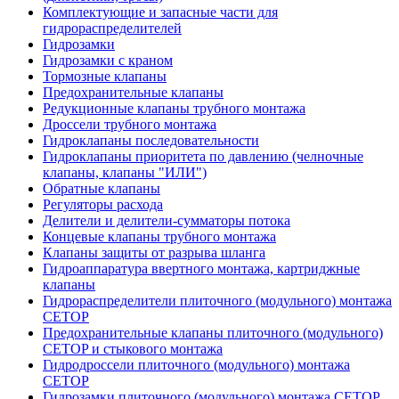
Комплектующие и запасные части для
гидрораспределителей
Гидрозамки
Гидрозамки с краном
Тормозные клапаны
Предохранительные клапаны
Редукционные клапаны трубного монтажа
Дроссели трубного монтажа
Гидроклапаны последовательности
Гидроклапаны приоритета по давлению (челночные
клапаны, клапаны "ИЛИ")
Обратные клапаны
Регуляторы расхода
Делители и делители-сумматоры потока
Концевые клапаны трубного монтажа
Клапаны защиты от разрыва шланга
Гидроаппаратура ввертного монтажа, картриджные
клапаны
Гидрораспределители плиточного (модульного) монтажa
CETOP
Предохранительные клапаны плиточного (модульного)
CETOP и стыкового монтажа
Гидродроссели плиточного (модульного) монтажа
CETOP
Гидрозамки плиточного (модульного) монтажа CETOP