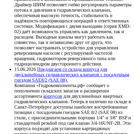
Драйвер ШИМ позволяет гибко регулировать параметры
потока и давления в гидравлических клапанах,
обеспечивая высокую точность, стабильность и
надёжность повторяющихся операций в ответственных
системах. Модификация с двумя выходами (серия XMD-
02) даёт возможность управлять как давлением, так и
расходом. Выходные каналы могут работать как
совместно, так и независимо друг от друга, что
позволяет настраивать устройство для управления
реверсивным насосом с регулируемой частотой
вращения, гидромотором реверсивного типа или
гидроцилиндром двустороннего действия.
15.06.2026
Предлагаем со склада корпуса для
двухлинейных гидравлических клапанов с посадочным
гнездом SAE8/2 (SAE 08).
Компания «Гидрокомпоненты.рф» сообщает о
пополнении складских запасов и расширении
ассортимента
корпусов
для двухлинейных ввертных
гидравлических клапанов. Теперь в наличии на складе в
Санкт-Петербурге доступны наиболее востребованные
позиции с посадочным гнездом SAE 8/2 (SAE 08) из
стали, с присоединительными портами 1/4" и 3/8" BSP и
стандартной резьбой под сам клапан 3/4-16UNF-2B. Эти
корпуса подходят для установки картриджных
гидроклапанов различных производителей и являются