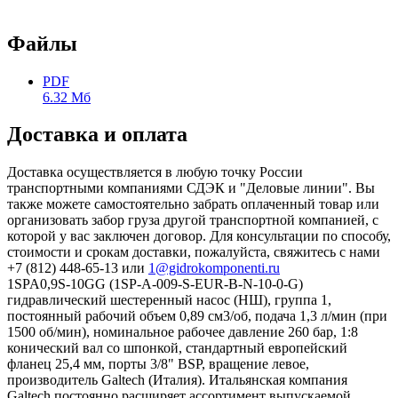
Файлы
PDF
6.32 Мб
Доставка и оплата
Доставка осуществляется в любую точку России
транспортными компаниями СДЭК и "Деловые линии". Вы
также можете самостоятельно забрать оплаченный товар или
организовать забор груза другой транспортной компанией, с
которой у вас заключен договор. Для консультации по способу,
стоимости и срокам доставки, пожалуйста, свяжитесь с нами
+7 (812) 448-65-13 или
1@gidrokomponenti.ru
1SPA0,9S-10GG (1SP-A-009-S-EUR-B-N-10-0-G)
гидравлический шестеренный насос (НШ), группа 1,
постоянный рабочий объем 0,89 см3/об, подача 1,3 л/мин (при
1500 об/мин), номинальное рабочее давление 260 бар, 1:8
конический вал со шпонкой, стандартный европейский
фланец 25,4 мм, порты 3/8" BSP, вращение левое,
производитель Galtech (Италия). Итальянская компания
Galtech постоянно расширяет ассортимент выпускаемой