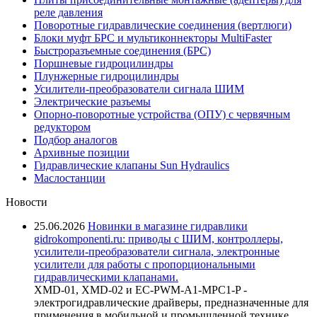
реле давления
Поворотные гидравлические соединения (вертлюги)
Блоки муфт БРС и мультиконнекторы MultiFaster
Быстроразъемные соединения (БРС)
Поршневые гидроцилиндры
Плунжерные гидроцилиндры
Усилители-преобразователи сигнала ШИМ
Электрические разъемы
Опорно-поворотные устройства (ОПУ) с червячным
редуктором
Подбор аналогов
Архивные позиции
Гидравлические клапаны Sun Hydraulics
Маслостанции
Новости
25.06.2026
Новинки в магазине гидравлики
gidrokomponenti.ru: приводы с ШИМ, контроллеры,
усилители-преобразователи сигнала, электронные
усилители для работы с пропорциональными
гидравлическими клапанами.
XMD-01, XMD-02 и EC-PWM-A1-MPC1-P -
электрогидравлические драйверы, предназначенные для
применения в мобильной и промышленной технике.