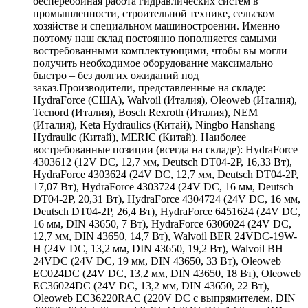
бесперебойная работа гидравлических систем в
промышленности, строительной технике, сельском
хозяйстве и специальном машиностроении. Именно
поэтому наш склад постоянно пополняется самыми
востребованными комплектующими, чтобы вы могли
получить необходимое оборудование максимально
быстро – без долгих ожиданий под
заказ.Производители, представленные на складе:
HydraForce (США), Walvoil (Италия), Oleoweb (Италия),
Tecnord (Италия), Bosch Rexroth (Италия), NEM
(Италия), Keta Hydraulics (Китай), Ningbo Hanshang
Hydraulic (Китай), MERIC (Китай). Наиболее
востребованные позиции (всегда на складе): HydraForce
4303612 (12V DC, 12,7 мм, Deutsch DT04-2P, 16,33 Вт),
HydraForce 4303624 (24V DC, 12,7 мм, Deutsch DT04-2P,
17,07 Вт), HydraForce 4303724 (24V DC, 16 мм, Deutsch
DT04-2P, 20,31 Вт), HydraForce 4304724 (24V DC, 16 мм,
Deutsch DT04-2P, 26,4 Вт), HydraForce 6451624 (24V DC,
16 мм, DIN 43650, 7 Вт), HydraForce 6306024 (24V DC,
12,7 мм, DIN 43650, 14,7 Вт), Walvoil BER 24VDC-19W-
H (24V DC, 13,2 мм, DIN 43650, 19,2 Вт), Walvoil BH
24VDC (24V DC, 19 мм, DIN 43650, 33 Вт), Oleoweb
EC024DC (24V DC, 13,2 мм, DIN 43650, 18 Вт), Oleoweb
EC36024DC (24V DC, 13,2 мм, DIN 43650, 22 Вт),
Oleoweb EC36220RAC (220V DC с выпрямителем, DIN