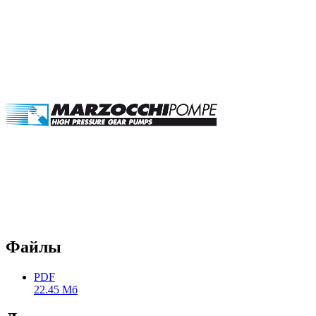
Файлы
PDF
22.45 Мб