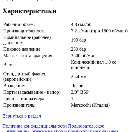
Характеристики
Рабочий объем:
4.8 см3/об
Производительность:
7.2 л/мин (при 1500 об/мин)
Номинальное (рабочее)
190 бар
давление:
Пиковое давление:
230 бар
Макс. частота вращения:
3500 об/мин
Конический вал 1:8 со
Вал:
шпонкой
Стандартный фланец
25,4 мм
(европейский):
Вращение:
Левое
Порты (всасывание - напор):
3/8" BSP
Группа типоразмера:
1
Производитель:
Marzocchi (Италия)
Вернуться в раздел
Политика конфиденциальности
Пользовательское
Соглашение
Согласие на сбор и обработку персональных