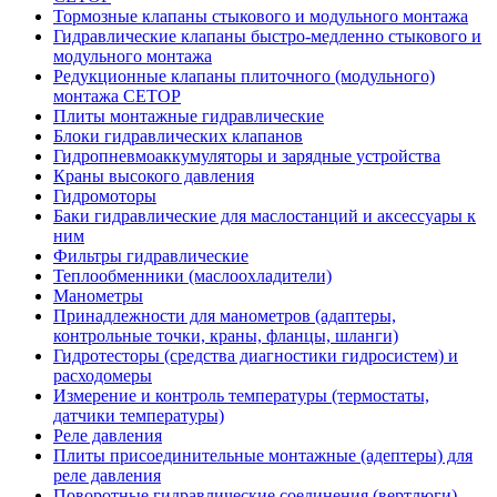
Тормозные клапаны стыкового и модульного монтажа
Гидравлические клапаны быстро-медленно стыкового и
модульного монтажа
Редукционные клапаны плиточного (модульного)
монтажа CETOP
Плиты монтажные гидравлические
Блоки гидравлических клапанов
Гидропневмоаккумуляторы и зарядные устройства
Краны высокого давления
Гидромоторы
Баки гидравлические для маслостанций и аксессуары к
ним
Фильтры гидравлические
Теплообменники (маслоохладители)
Манометры
Принадлежности для манометров (адаптеры,
контрольные точки, краны, фланцы, шланги)
Гидротесторы (средства диагностики гидросистем) и
расходомеры
Измерение и контроль температуры (термостаты,
датчики температуры)
Реле давления
Плиты присоединительные монтажные (адептеры) для
реле давления
Поворотные гидравлические соединения (вертлюги)