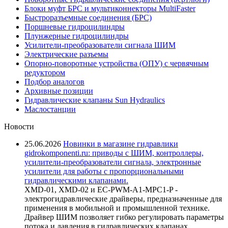
Блоки муфт БРС и мультиконнекторы MultiFaster
Быстроразъемные соединения (БРС)
Поршневые гидроцилиндры
Плунжерные гидроцилиндры
Усилители-преобразователи сигнала ШИМ
Электрические разъемы
Опорно-поворотные устройства (ОПУ) с червячным
редуктором
Подбор аналогов
Архивные позиции
Гидравлические клапаны Sun Hydraulics
Маслостанции
Новости
25.06.2026
Новинки в магазине гидравлики
gidrokomponenti.ru: приводы с ШИМ, контроллеры,
усилители-преобразователи сигнала, электронные
усилители для работы с пропорциональными
гидравлическими клапанами.
XMD-01, XMD-02 и EC-PWM-A1-MPC1-P -
электрогидравлические драйверы, предназначенные для
применения в мобильной и промышленной технике.
Драйвер ШИМ позволяет гибко регулировать параметры
потока и давления в гидравлических клапанах,