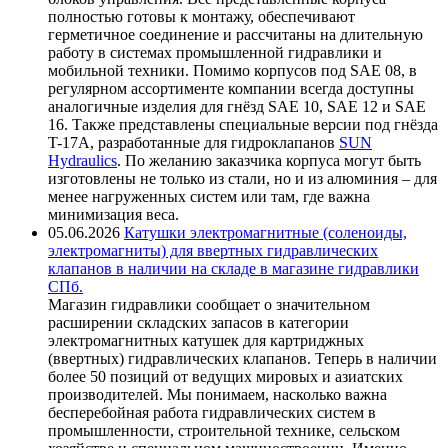
полностью готовы к монтажу, обеспечивают
герметичное соединение и рассчитаны на длительную
работу в системах промышленной гидравлики и
мобильной техники. Помимо корпусов под SAE 08, в
регулярном ассортименте компании всегда доступны
аналогичные изделия для гнёзд SAE 10, SAE 12 и SAE
16. Также представлены специальные версии под гнёзда
T-17A, разработанные для гидроклапанов
SUN
Hydraulics
. По желанию заказчика корпуса могут быть
изготовлены не только из стали, но и из алюминия – для
менее нагруженных систем или там, где важна
минимизация веса.
05.06.2026
Катушки электромагнитные (соленоиды,
электромагниты) для ввертных гидравлических
клапанов в наличии на складе в магазине гидравлики
СПб.
Магазин гидравлики сообщает о значительном
расширении складских запасов в категории
электромагнитных катушек для картриджных
(ввертных) гидравлических клапанов. Теперь в наличии
более 50 позиций от ведущих мировых и азиатских
производителей. Мы понимаем, насколько важна
бесперебойная работа гидравлических систем в
промышленности, строительной технике, сельском