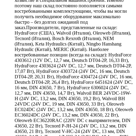
хозяйстве и специальном машиностроении. Именно
поэтому наш склад постоянно пополняется самыми
востребованными комплектующими, чтобы вы могли
получить необходимое оборудование максимально
быстро – без долгих ожиданий под
заказ.Производители, представленные на складе:
HydraForce (США), Walvoil (Италия), Oleoweb (Италия),
Tecnord (Италия), Bosch Rexroth (Италия), NEM
(Италия), Keta Hydraulics (Китай), Ningbo Hanshang
Hydraulic (Китай), MERIC (Китай). Наиболее
востребованные позиции (всегда на складе): HydraForce
4303612 (12V DC, 12,7 мм, Deutsch DT04-2P, 16,33 Вт),
HydraForce 4303624 (24V DC, 12,7 мм, Deutsch DT04-2P,
17,07 Вт), HydraForce 4303724 (24V DC, 16 мм, Deutsch
DT04-2P, 20,31 Вт), HydraForce 4304724 (24V DC, 16 мм,
Deutsch DT04-2P, 26,4 Вт), HydraForce 6451624 (24V DC,
16 мм, DIN 43650, 7 Вт), HydraForce 6306024 (24V DC,
12,7 мм, DIN 43650, 14,7 Вт), Walvoil BER 24VDC-19W-
H (24V DC, 13,2 мм, DIN 43650, 19,2 Вт), Walvoil BH
24VDC (24V DC, 19 мм, DIN 43650, 33 Вт), Oleoweb
EC024DC (24V DC, 13,2 мм, DIN 43650, 18 Вт), Oleoweb
EC36024DC (24V DC, 13,2 мм, DIN 43650, 22 Вт),
Oleoweb EC36220RAC (220V DC с выпрямителем, DIN
43650, 22 Вт), Tecnord P-JH-24 (24V DC, 13,2 мм, DIN
43650, 21 Вт), Tecnord V-HC-24 (24V DC, 13 мм, DIN