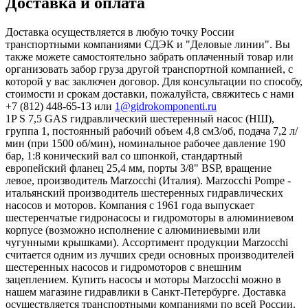
Доставка и оплата
Доставка осуществляется в любую точку России
транспортными компаниями СДЭК и "Деловые линии". Вы
также можете самостоятельно забрать оплаченный товар или
организовать забор груза другой транспортной компанией, с
которой у вас заключен договор. Для консультации по способу,
стоимости и срокам доставки, пожалуйста, свяжитесь с нами
+7 (812) 448-65-13 или
1@gidrokomponenti.ru
1P S 7,5 GAS гидравлический шестеренный насос (НШ),
группа 1, постоянный рабочий объем 4,8 см3/об, подача 7,2 л/
мин (при 1500 об/мин), номинальное рабочее давление 190
бар, 1:8 конический вал со шпонкой, стандартный
европейский фланец 25,4 мм, порты 3/8" BSP, вращение
левое, производитель Marzocchi (Италия). Marzocchi Pompe -
итальянский производитель шестеренных гидравлических
насосов и моторов. Компания с 1961 года выпускает
шестеренчатые гидронасосы и гидромоторы в алюминиевом
корпусе (возможно исполнение с алюминиевыми или
чугунными крышками). Ассортимент продукции Marzocchi
считается одним из лучших среди основных производителей
шестеренных насосов и гидромоторов с внешним
зацеплением. Купить насосы и моторы Marzocchi можно в
нашем магазине гидравлики в Санкт-Петербурге. Доставка
осуществляется транспортными компаниями по всей России.