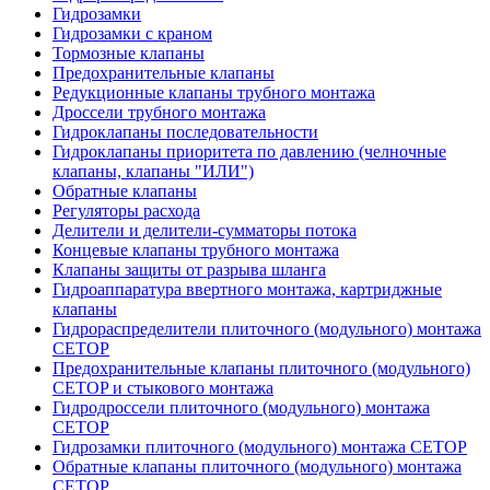
Гидрозамки
Гидрозамки с краном
Тормозные клапаны
Предохранительные клапаны
Редукционные клапаны трубного монтажа
Дроссели трубного монтажа
Гидроклапаны последовательности
Гидроклапаны приоритета по давлению (челночные
клапаны, клапаны "ИЛИ")
Обратные клапаны
Регуляторы расхода
Делители и делители-сумматоры потока
Концевые клапаны трубного монтажа
Клапаны защиты от разрыва шланга
Гидроаппаратура ввертного монтажа, картриджные
клапаны
Гидрораспределители плиточного (модульного) монтажa
CETOP
Предохранительные клапаны плиточного (модульного)
CETOP и стыкового монтажа
Гидродроссели плиточного (модульного) монтажа
CETOP
Гидрозамки плиточного (модульного) монтажа CETOP
Обратные клапаны плиточного (модульного) монтажа
CETOP