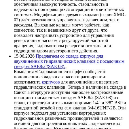
обеспечивая высокую точность, стабильность и
надёжность повторяющихся операций в ответственных
системах. Модификация с двумя выходами (серия XMD-
02) даёт возможность управлять как давлением, так и
расходом. Выходные каналы могут работать как
совместно, так и независимо друг от друга, что
позволяет настраивать устройство для управления
реверсивным насосом с регулируемой частотой
вращения, гидромотором реверсивного типа или
гидроцилиндром двустороннего действия.
15.06.2026
Предлагаем со склада корпуса для
двухлинейных гидравлических клапанов с посадочным
гнездом SAE8/2 (SAE 08).
Компания «Гидрокомпоненты.рф» сообщает о
пополнении складских запасов и расширении
ассортимента
корпусов
для двухлинейных ввертных
гидравлических клапанов. Теперь в наличии на складе в
Санкт-Петербурге доступны наиболее востребованные
позиции с посадочным гнездом SAE 8/2 (SAE 08) из
стали, с присоединительными портами 1/4" и 3/8" BSP и
стандартной резьбой под сам клапан 3/4-16UNF-2B. Эти
корпуса подходят для установки картриджных
гидроклапанов различных производителей и являются
основой для построения компактных гидравлических
блоков управления. Все представленные корпуса