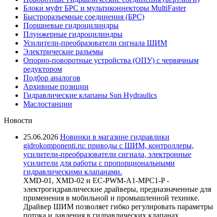
Блоки муфт БРС и мультиконнекторы MultiFaster
Быстроразъемные соединения (БРС)
Поршневые гидроцилиндры
Плунжерные гидроцилиндры
Усилители-преобразователи сигнала ШИМ
Электрические разъемы
Опорно-поворотные устройства (ОПУ) с червячным
редуктором
Подбор аналогов
Архивные позиции
Гидравлические клапаны Sun Hydraulics
Маслостанции
Новости
25.06.2026
Новинки в магазине гидравлики
gidrokomponenti.ru: приводы с ШИМ, контроллеры,
усилители-преобразователи сигнала, электронные
усилители для работы с пропорциональными
гидравлическими клапанами.
XMD-01, XMD-02 и EC-PWM-A1-MPC1-P -
электрогидравлические драйверы, предназначенные для
применения в мобильной и промышленной технике.
Драйвер ШИМ позволяет гибко регулировать параметры
потока и давления в гидравлических клапанах,