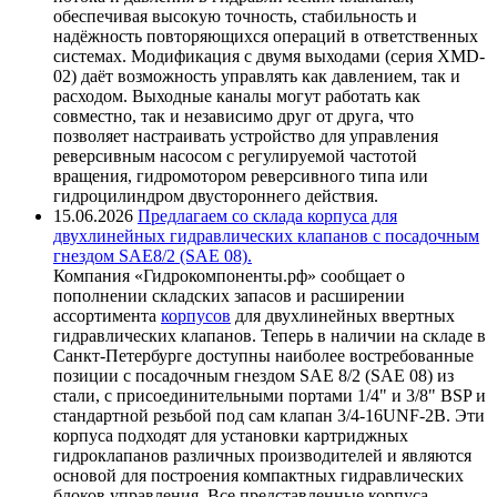
обеспечивая высокую точность, стабильность и
надёжность повторяющихся операций в ответственных
системах. Модификация с двумя выходами (серия XMD-
02) даёт возможность управлять как давлением, так и
расходом. Выходные каналы могут работать как
совместно, так и независимо друг от друга, что
позволяет настраивать устройство для управления
реверсивным насосом с регулируемой частотой
вращения, гидромотором реверсивного типа или
гидроцилиндром двустороннего действия.
15.06.2026
Предлагаем со склада корпуса для
двухлинейных гидравлических клапанов с посадочным
гнездом SAE8/2 (SAE 08).
Компания «Гидрокомпоненты.рф» сообщает о
пополнении складских запасов и расширении
ассортимента
корпусов
для двухлинейных ввертных
гидравлических клапанов. Теперь в наличии на складе в
Санкт-Петербурге доступны наиболее востребованные
позиции с посадочным гнездом SAE 8/2 (SAE 08) из
стали, с присоединительными портами 1/4" и 3/8" BSP и
стандартной резьбой под сам клапан 3/4-16UNF-2B. Эти
корпуса подходят для установки картриджных
гидроклапанов различных производителей и являются
основой для построения компактных гидравлических
блоков управления. Все представленные корпуса