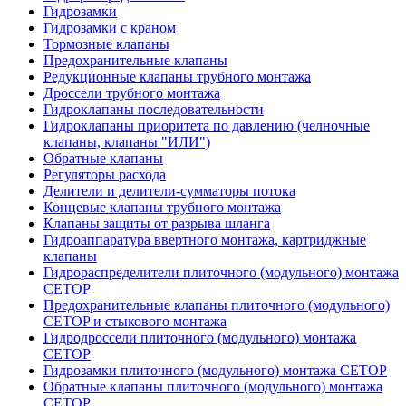
Гидрозамки
Гидрозамки с краном
Тормозные клапаны
Предохранительные клапаны
Редукционные клапаны трубного монтажа
Дроссели трубного монтажа
Гидроклапаны последовательности
Гидроклапаны приоритета по давлению (челночные
клапаны, клапаны "ИЛИ")
Обратные клапаны
Регуляторы расхода
Делители и делители-сумматоры потока
Концевые клапаны трубного монтажа
Клапаны защиты от разрыва шланга
Гидроаппаратура ввертного монтажа, картриджные
клапаны
Гидрораспределители плиточного (модульного) монтажa
CETOP
Предохранительные клапаны плиточного (модульного)
CETOP и стыкового монтажа
Гидродроссели плиточного (модульного) монтажа
CETOP
Гидрозамки плиточного (модульного) монтажа CETOP
Обратные клапаны плиточного (модульного) монтажа
CETOP