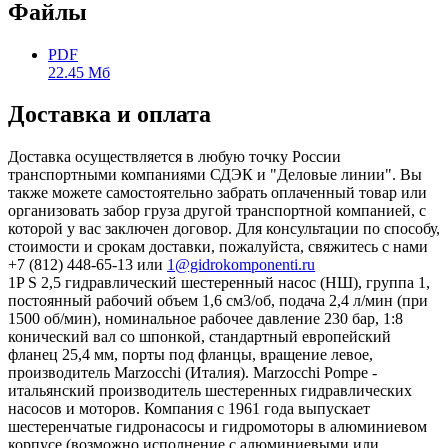
Файлы
PDF
22.45 Мб
Доставка и оплата
Доставка осуществляется в любую точку России
транспортными компаниями СДЭК и "Деловые линии". Вы
также можете самостоятельно забрать оплаченный товар или
организовать забор груза другой транспортной компанией, с
которой у вас заключен договор. Для консультации по способу,
стоимости и срокам доставки, пожалуйста, свяжитесь с нами
+7 (812) 448-65-13 или
1@gidrokomponenti.ru
1P S 2,5 гидравлический шестеренный насос (НШ), группа 1,
постоянный рабочий объем 1,6 см3/об, подача 2,4 л/мин (при
1500 об/мин), номинальное рабочее давление 230 бар, 1:8
конический вал со шпонкой, стандартный европейский
фланец 25,4 мм, порты под фланцы, вращение левое,
производитель Marzocchi (Италия). Marzocchi Pompe -
итальянский производитель шестеренных гидравлических
насосов и моторов. Компания с 1961 года выпускает
шестеренчатые гидронасосы и гидромоторы в алюминиевом
корпусе (возможно исполнение с алюминиевыми или