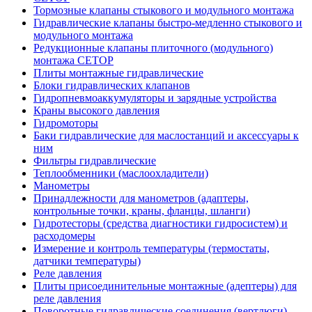
Тормозные клапаны стыкового и модульного монтажа
Гидравлические клапаны быстро-медленно стыкового и
модульного монтажа
Редукционные клапаны плиточного (модульного)
монтажа CETOP
Плиты монтажные гидравлические
Блоки гидравлических клапанов
Гидропневмоаккумуляторы и зарядные устройства
Краны высокого давления
Гидромоторы
Баки гидравлические для маслостанций и аксессуары к
ним
Фильтры гидравлические
Теплообменники (маслоохладители)
Манометры
Принадлежности для манометров (адаптеры,
контрольные точки, краны, фланцы, шланги)
Гидротесторы (средства диагностики гидросистем) и
расходомеры
Измерение и контроль температуры (термостаты,
датчики температуры)
Реле давления
Плиты присоединительные монтажные (адептеры) для
реле давления
Поворотные гидравлические соединения (вертлюги)