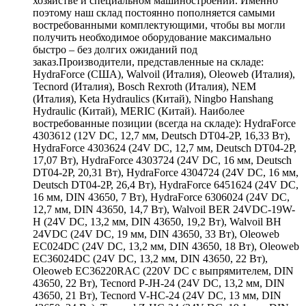
хозяйстве и специальном машиностроении. Именно
поэтому наш склад постоянно пополняется самыми
востребованными комплектующими, чтобы вы могли
получить необходимое оборудование максимально
быстро – без долгих ожиданий под
заказ.Производители, представленные на складе:
HydraForce (США), Walvoil (Италия), Oleoweb (Италия),
Tecnord (Италия), Bosch Rexroth (Италия), NEM
(Италия), Keta Hydraulics (Китай), Ningbo Hanshang
Hydraulic (Китай), MERIC (Китай). Наиболее
востребованные позиции (всегда на складе): HydraForce
4303612 (12V DC, 12,7 мм, Deutsch DT04-2P, 16,33 Вт),
HydraForce 4303624 (24V DC, 12,7 мм, Deutsch DT04-2P,
17,07 Вт), HydraForce 4303724 (24V DC, 16 мм, Deutsch
DT04-2P, 20,31 Вт), HydraForce 4304724 (24V DC, 16 мм,
Deutsch DT04-2P, 26,4 Вт), HydraForce 6451624 (24V DC,
16 мм, DIN 43650, 7 Вт), HydraForce 6306024 (24V DC,
12,7 мм, DIN 43650, 14,7 Вт), Walvoil BER 24VDC-19W-
H (24V DC, 13,2 мм, DIN 43650, 19,2 Вт), Walvoil BH
24VDC (24V DC, 19 мм, DIN 43650, 33 Вт), Oleoweb
EC024DC (24V DC, 13,2 мм, DIN 43650, 18 Вт), Oleoweb
EC36024DC (24V DC, 13,2 мм, DIN 43650, 22 Вт),
Oleoweb EC36220RAC (220V DC с выпрямителем, DIN
43650, 22 Вт), Tecnord P-JH-24 (24V DC, 13,2 мм, DIN
43650, 21 Вт), Tecnord V-HC-24 (24V DC, 13 мм, DIN