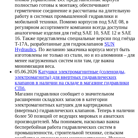
полностью готовы к монтажу, обеспечивают
герметичное соединение и рассчитаны на длительную
работу в системах промышленной гидравлики и
мобильной техники. Помимо корпусов под SAE 08, в
регулярном ассортименте компании всегда доступны
аналогичные изделия для гнёзд SAE 10, SAE 12 и SAE
16. Также представлены специальные версии под гнёзда
T-17A, разработанные для гидроклапанов
SUN
Hydraulics
. По желанию заказчика корпуса могут быть
изготовлены не только из стали, но и из алюминия – для
менее нагруженных систем или там, где важна
минимизация веса.
05.06.2026
Катушки электромагнитные (соленоиды,
электромагниты) для ввертных гидравлических
клапанов в наличии на складе в магазине гидравлики
СПб.
Магазин гидравлики сообщает о значительном
расширении складских запасов в категории
электромагнитных катушек для картриджных
(ввертных) гидравлических клапанов. Теперь в наличии
более 50 позиций от ведущих мировых и азиатских
производителей. Мы понимаем, насколько важна
бесперебойная работа гидравлических систем в
промышленности, строительной технике, сельском