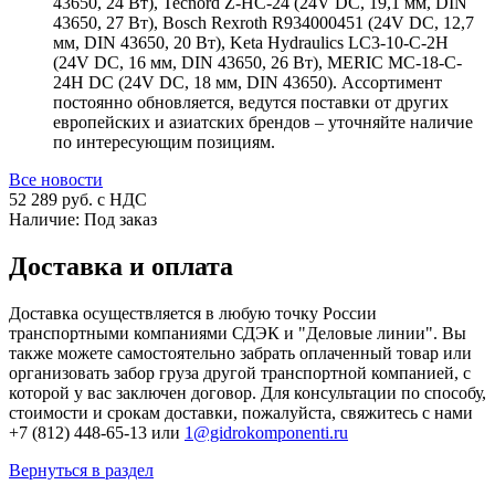
43650, 24 Вт), Tecnord Z-HC-24 (24V DC, 19,1 мм, DIN
43650, 27 Вт), Bosch Rexroth R934000451 (24V DC, 12,7
мм, DIN 43650, 20 Вт), Keta Hydraulics LC3-10-C-2H
(24V DC, 16 мм, DIN 43650, 26 Вт), MERIC MC-18-C-
24H DC (24V DC, 18 мм, DIN 43650). Ассортимент
постоянно обновляется, ведутся поставки от других
европейских и азиатских брендов – уточняйте наличие
по интересующим позициям.
Все новости
52 289
руб. с НДС
Наличие:
Под заказ
Доставка и оплата
Доставка осуществляется в любую точку России
транспортными компаниями СДЭК и "Деловые линии". Вы
также можете самостоятельно забрать оплаченный товар или
организовать забор груза другой транспортной компанией, с
которой у вас заключен договор. Для консультации по способу,
стоимости и срокам доставки, пожалуйста, свяжитесь с нами
+7 (812) 448-65-13 или
1@gidrokomponenti.ru
Вернуться в раздел