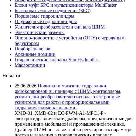
Блоки муфт БРС и мультиконнекторы MultiFaster
Быстроразъемные соединения (БРС)
Поршневые гидроцилиндры
Плунжерные гидроцилиндры
Усилители-преобразователи сигнала ШИМ
Электрические разъемы
Опорно-поворотные устройства (ОПУ) с червячным
редуктором
Подбор аналогов
Архивные позиции
Гидравлические клапаны Sun Hydraulics
Маслостанции
Новости
25.06.2026
Новинки в магазине гидравлики
gidrokomponenti.ru: приводы с ШИМ, контроллеры,
усилители-преобразователи сигнала, электронные
усилители для работы с пропорциональными
гидравлическими клапанами.
XMD-01, XMD-02 и EC-PWM-A1-MPC1-P -
электрогидравлические драйверы, предназначенные для
применения в мобильной и промышленной технике.
Драйвер ШИМ позволяет гибко регулировать параметры
потока и давления в гидравлических клапанах,