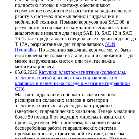
полностью готовы к монтажу, обеспечивают
герметичное соединение и рассчитаны на длительную
работу в системах промышленной гидравлики и
мобильной техники. Помимо корпусов под SAE 08, в
регулярном ассортименте компании всегда доступны
аналогичные изделия для гнёзд SAE 10, SAE 12 и SAE
16. Также представлены специальные версии под гнёзда
T-17A, разработанные для гидроклапанов
SUN
Hydraulics
. По желанию заказчика корпуса могут быть
изготовлены не только из стали, но и из алюминия – для
менее нагруженных систем или там, где важна
минимизация веса.
05.06.2026
Катушки электромагнитные (соленоиды,
электромагниты) для ввертных гидравлических
клапанов в наличии на складе в магазине гидравлики
СПб.
Магазин гидравлики сообщает о значительном
расширении складских запасов в категории
электромагнитных катушек для картриджных
(ввертных) гидравлических клапанов. Теперь в наличии
более 50 позиций от ведущих мировых и азиатских
производителей. Мы понимаем, насколько важна
бесперебойная работа гидравлических систем в
промышленности, строительной технике, сельском