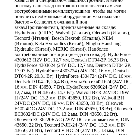
хозяйстве и специальном машиностроении. Именно
поэтому наш склад постоянно пополняется самыми
востребованными комплектующими, чтобы вы могли
получить необходимое оборудование максимально
быстро – без долгих ожиданий под
заказ.Производители, представленные на складе:
HydraForce (США), Walvoil (Италия), Oleoweb (Италия),
Tecnord (Италия), Bosch Rexroth (Италия), NEM
(Италия), Keta Hydraulics (Китай), Ningbo Hanshang
Hydraulic (Китай), MERIC (Китай). Наиболее
востребованные позиции (всегда на складе): HydraForce
4303612 (12V DC, 12,7 мм, Deutsch DT04-2P, 16,33 Вт),
HydraForce 4303624 (24V DC, 12,7 мм, Deutsch DT04-2P,
17,07 Вт), HydraForce 4303724 (24V DC, 16 мм, Deutsch
DT04-2P, 20,31 Вт), HydraForce 4304724 (24V DC, 16 мм,
Deutsch DT04-2P, 26,4 Вт), HydraForce 6451624 (24V DC,
16 мм, DIN 43650, 7 Вт), HydraForce 6306024 (24V DC,
12,7 мм, DIN 43650, 14,7 Вт), Walvoil BER 24VDC-19W-
H (24V DC, 13,2 мм, DIN 43650, 19,2 Вт), Walvoil BH
24VDC (24V DC, 19 мм, DIN 43650, 33 Вт), Oleoweb
EC024DC (24V DC, 13,2 мм, DIN 43650, 18 Вт), Oleoweb
EC36024DC (24V DC, 13,2 мм, DIN 43650, 22 Вт),
Oleoweb EC36220RAC (220V DC с выпрямителем, DIN
43650, 22 Вт), Tecnord P-JH-24 (24V DC, 13,2 мм, DIN
43650, 21 Вт), Tecnord V-HC-24 (24V DC, 13 мм, DIN