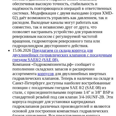
обеспечивая высокую точность, стабильность и
надёжность повторяющихся операций в ответственных
системах. Модификация с двумя выходами (серия XMD-
02) даёт возможность управлять как давлением, так и
расходом. Выходные каналы могут работать как
совместно, так и независимо друг от друга, что
позволяет настраивать устройство для управления
реверсивным насосом с регулируемой частотой
вращения, гидромотором реверсивного типа или
гидроцилиндром двустороннего действия.
15.06.2026
Предлагаем со склада корпуса для
двухлинейных гидравлических клапанов с посадочным
гнездом SAE8/2 (SAE 08).
Компания «Гидрокомпоненты.рф» сообщает о
пополнении складских запасов и расширении
ассортимента
корпусов
для двухлинейных ввертных
гидравлических клапанов. Теперь в наличии на складе в
Санкт-Петербурге доступны наиболее востребованные
позиции с посадочным гнездом SAE 8/2 (SAE 08) из
стали, с присоединительными портами 1/4" и 3/8" BSP и
стандартной резьбой под сам клапан 3/4-16UNF-2B. Эти
корпуса подходят для установки картриджных
гидроклапанов различных производителей и являются
основой для построения компактных гидравлических
блоков управления. Все представленные корпуса