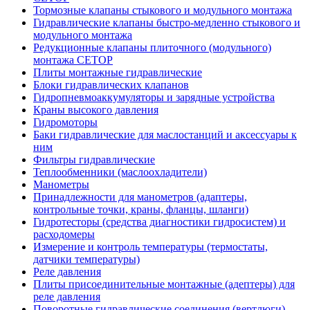
Тормозные клапаны стыкового и модульного монтажа
Гидравлические клапаны быстро-медленно стыкового и
модульного монтажа
Редукционные клапаны плиточного (модульного)
монтажа CETOP
Плиты монтажные гидравлические
Блоки гидравлических клапанов
Гидропневмоаккумуляторы и зарядные устройства
Краны высокого давления
Гидромоторы
Баки гидравлические для маслостанций и аксессуары к
ним
Фильтры гидравлические
Теплообменники (маслоохладители)
Манометры
Принадлежности для манометров (адаптеры,
контрольные точки, краны, фланцы, шланги)
Гидротесторы (средства диагностики гидросистем) и
расходомеры
Измерение и контроль температуры (термостаты,
датчики температуры)
Реле давления
Плиты присоединительные монтажные (адептеры) для
реле давления
Поворотные гидравлические соединения (вертлюги)