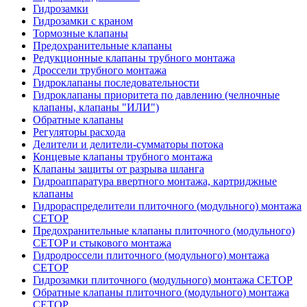
Гидрозамки
Гидрозамки с краном
Тормозные клапаны
Предохранительные клапаны
Редукционные клапаны трубного монтажа
Дроссели трубного монтажа
Гидроклапаны последовательности
Гидроклапаны приоритета по давлению (челночные
клапаны, клапаны "ИЛИ")
Обратные клапаны
Регуляторы расхода
Делители и делители-сумматоры потока
Концевые клапаны трубного монтажа
Клапаны защиты от разрыва шланга
Гидроаппаратура ввертного монтажа, картриджные
клапаны
Гидрораспределители плиточного (модульного) монтажa
CETOP
Предохранительные клапаны плиточного (модульного)
CETOP и стыкового монтажа
Гидродроссели плиточного (модульного) монтажа
CETOP
Гидрозамки плиточного (модульного) монтажа CETOP
Обратные клапаны плиточного (модульного) монтажа
CETOP