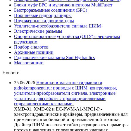
Блоки муфт БРС и мультиконнекторы MultiFaster
Быстроразъемные соединения (БРС)
Поршневые гидроцилиндры
Плунжерные гидроцилиндры
Усилители-преобразователи сигнала ШИМ
Электрические разъемы
Опорно-поворотные устройства (ОПУ) с червячным
редуктором
Подбор аналогов
Архивные позиции
Гидравлические клапаны Sun Hydraulics
Маслостанции
Новости
25.06.2026
Новинки в магазине гидравлики
gidrokomponenti.ru: приводы с ШИМ, контроллеры,
усилители-преобразователи сигнала, электронные
усилители для работы с пропорциональными
гидравлическими клапанами.
XMD-01, XMD-02 и EC-PWM-A1-MPC1-P -
электрогидравлические драйверы, предназначенные для
применения в мобильной и промышленной технике.
Драйвер ШИМ позволяет гибко регулировать параметры
потока и давления в гидравлических клапанах,