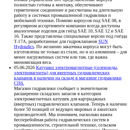
полностью готовы к монтажу, обеспечивают
герметичное соединение и рассчитаны на длительную
работу в системах промышленной гидравлики и
мобильной техники. Помимо корпусов под SAE 08, в
регулярном ассортименте компании всегда доступны
аналогичные изделия для гнёзд SAE 10, SAE 12 и SAE
16. Также представлены специальные версии под гнёзда
T-17A, разработанные для гидроклапанов
SUN
Hydraulics
. По желанию заказчика корпуса могут быть
изготовлены не только из стали, но и из алюминия – для
менее нагруженных систем или там, где важна
минимизация веса.
05.06.2026
Катушки электромагнитные (соленоиды,
электромагниты) для ввертных гидравлических
клапанов в наличии на складе в магазине гидравлики
СПб.
Магазин гидравлики сообщает о значительном
расширении складских запасов в категории
электромагнитных катушек для картриджных
(ввертных) гидравлических клапанов. Теперь в наличии
более 50 позиций от ведущих мировых и азиатских
производителей. Мы понимаем, насколько важна
бесперебойная работа гидравлических систем в
промышленности, строительной технике, сельском