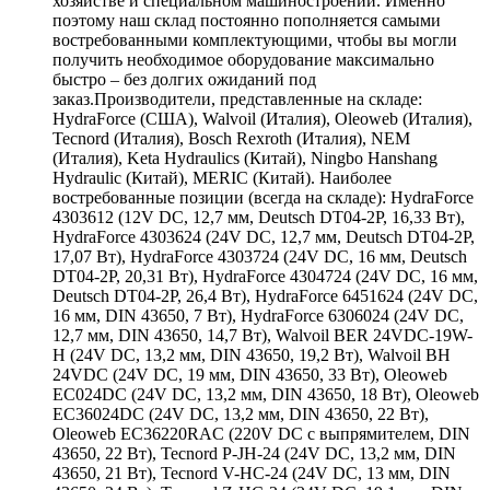
хозяйстве и специальном машиностроении. Именно
поэтому наш склад постоянно пополняется самыми
востребованными комплектующими, чтобы вы могли
получить необходимое оборудование максимально
быстро – без долгих ожиданий под
заказ.Производители, представленные на складе:
HydraForce (США), Walvoil (Италия), Oleoweb (Италия),
Tecnord (Италия), Bosch Rexroth (Италия), NEM
(Италия), Keta Hydraulics (Китай), Ningbo Hanshang
Hydraulic (Китай), MERIC (Китай). Наиболее
востребованные позиции (всегда на складе): HydraForce
4303612 (12V DC, 12,7 мм, Deutsch DT04-2P, 16,33 Вт),
HydraForce 4303624 (24V DC, 12,7 мм, Deutsch DT04-2P,
17,07 Вт), HydraForce 4303724 (24V DC, 16 мм, Deutsch
DT04-2P, 20,31 Вт), HydraForce 4304724 (24V DC, 16 мм,
Deutsch DT04-2P, 26,4 Вт), HydraForce 6451624 (24V DC,
16 мм, DIN 43650, 7 Вт), HydraForce 6306024 (24V DC,
12,7 мм, DIN 43650, 14,7 Вт), Walvoil BER 24VDC-19W-
H (24V DC, 13,2 мм, DIN 43650, 19,2 Вт), Walvoil BH
24VDC (24V DC, 19 мм, DIN 43650, 33 Вт), Oleoweb
EC024DC (24V DC, 13,2 мм, DIN 43650, 18 Вт), Oleoweb
EC36024DC (24V DC, 13,2 мм, DIN 43650, 22 Вт),
Oleoweb EC36220RAC (220V DC с выпрямителем, DIN
43650, 22 Вт), Tecnord P-JH-24 (24V DC, 13,2 мм, DIN
43650, 21 Вт), Tecnord V-HC-24 (24V DC, 13 мм, DIN