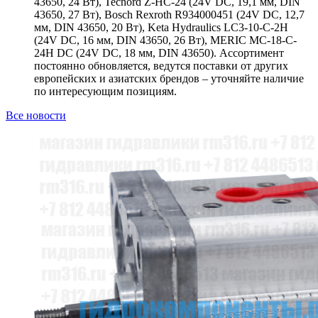
43650, 24 Вт), Tecnord Z-HC-24 (24V DC, 19,1 мм, DIN
43650, 27 Вт), Bosch Rexroth R934000451 (24V DC, 12,7
мм, DIN 43650, 20 Вт), Keta Hydraulics LC3-10-C-2H
(24V DC, 16 мм, DIN 43650, 26 Вт), MERIC MC-18-C-
24H DC (24V DC, 18 мм, DIN 43650). Ассортимент
постоянно обновляется, ведутся поставки от других
европейских и азиатских брендов – уточняйте наличие
по интересующим позициям.
Все новости