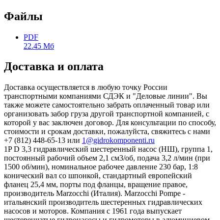
Файлы
PDF
22.45 Мб
Доставка и оплата
Доставка осуществляется в любую точку России
транспортными компаниями СДЭК и "Деловые линии". Вы
также можете самостоятельно забрать оплаченный товар или
организовать забор груза другой транспортной компанией, с
которой у вас заключен договор. Для консультации по способу,
стоимости и срокам доставки, пожалуйста, свяжитесь с нами
+7 (812) 448-65-13 или
1@gidrokomponenti.ru
1P D 3,3 гидравлический шестеренный насос (НШ), группа 1,
постоянный рабочий объем 2,1 см3/об, подача 3,2 л/мин (при
1500 об/мин), номинальное рабочее давление 230 бар, 1:8
конический вал со шпонкой, стандартный европейский
фланец 25,4 мм, порты под фланцы, вращение правое,
производитель Marzocchi (Италия). Marzocchi Pompe -
итальянский производитель шестеренных гидравлических
насосов и моторов. Компания с 1961 года выпускает
шестеренчатые гидронасосы и гидромоторы в алюминиевом