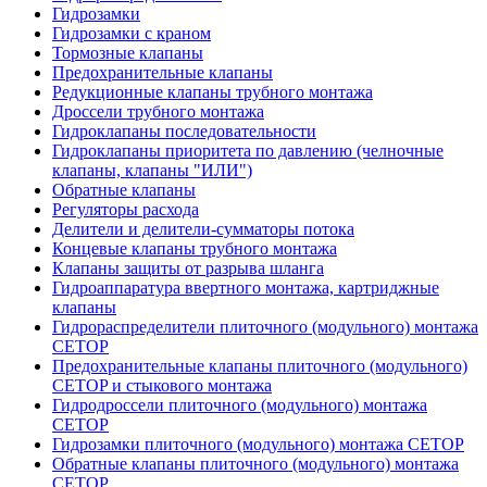
Гидрозамки
Гидрозамки с краном
Тормозные клапаны
Предохранительные клапаны
Редукционные клапаны трубного монтажа
Дроссели трубного монтажа
Гидроклапаны последовательности
Гидроклапаны приоритета по давлению (челночные
клапаны, клапаны "ИЛИ")
Обратные клапаны
Регуляторы расхода
Делители и делители-сумматоры потока
Концевые клапаны трубного монтажа
Клапаны защиты от разрыва шланга
Гидроаппаратура ввертного монтажа, картриджные
клапаны
Гидрораспределители плиточного (модульного) монтажa
CETOP
Предохранительные клапаны плиточного (модульного)
CETOP и стыкового монтажа
Гидродроссели плиточного (модульного) монтажа
CETOP
Гидрозамки плиточного (модульного) монтажа CETOP
Обратные клапаны плиточного (модульного) монтажа
CETOP