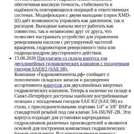
обеспечивая высокую точность, стабильность и
надёжность повторяющихся операций в ответственных
системах. Модификация с двумя выходами (серия XMD-
02) даёт возможность управлять как давлением, так и
расходом. Выходные каналы могут работать как
совместно, так и независимо друг от друга, что
позволяет настраивать устройство для управления
реверсивным насосом с регулируемой частотой
вращения, гидромотором реверсивного типа или
гидроцилиндром двустороннего действия.
15.06.2026
Предлагаем со склада корпуса для
двухлинейных гидравлических клапанов с посадочным
гнездом SAE8/2 (SAE 08).
Компания «Гидрокомпоненты.рф» сообщает о
пополнении складских запасов и расширении
ассортимента
корпусов
для двухлинейных ввертных
гидравлических клапанов. Теперь в наличии на складе в
Санкт-Петербурге доступны наиболее востребованные
позиции с посадочным гнездом SAE 8/2 (SAE 08) из
стали, с присоединительными портами 1/4" и 3/8" BSP и
стандартной резьбой под сам клапан 3/4-16UNF-2B. Эти
корпуса подходят для установки картриджных
гидроклапанов различных производителей и являются
основой для построения компактных гидравлических
блоков управления. Все представленные корпуса