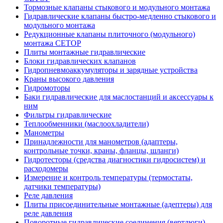
Тормозные клапаны стыкового и модульного монтажа
Гидравлические клапаны быстро-медленно стыкового и
модульного монтажа
Редукционные клапаны плиточного (модульного)
монтажа CETOP
Плиты монтажные гидравлические
Блоки гидравлических клапанов
Гидропневмоаккумуляторы и зарядные устройства
Краны высокого давления
Гидромоторы
Баки гидравлические для маслостанций и аксессуары к
ним
Фильтры гидравлические
Теплообменники (маслоохладители)
Манометры
Принадлежности для манометров (адаптеры,
контрольные точки, краны, фланцы, шланги)
Гидротесторы (средства диагностики гидросистем) и
расходомеры
Измерение и контроль температуры (термостаты,
датчики температуры)
Реле давления
Плиты присоединительные монтажные (адептеры) для
реле давления
Поворотные гидравлические соединения (вертлюги)