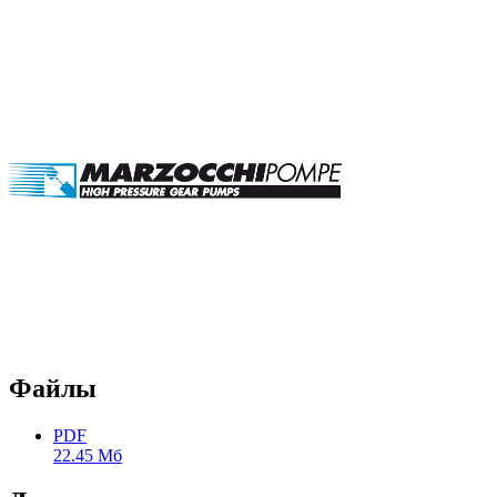
Файлы
PDF
22.45 Мб