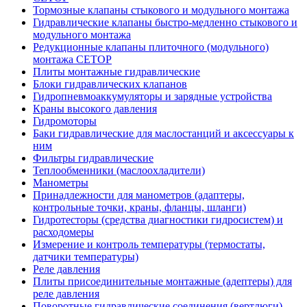
Тормозные клапаны стыкового и модульного монтажа
Гидравлические клапаны быстро-медленно стыкового и
модульного монтажа
Редукционные клапаны плиточного (модульного)
монтажа CETOP
Плиты монтажные гидравлические
Блоки гидравлических клапанов
Гидропневмоаккумуляторы и зарядные устройства
Краны высокого давления
Гидромоторы
Баки гидравлические для маслостанций и аксессуары к
ним
Фильтры гидравлические
Теплообменники (маслоохладители)
Манометры
Принадлежности для манометров (адаптеры,
контрольные точки, краны, фланцы, шланги)
Гидротесторы (средства диагностики гидросистем) и
расходомеры
Измерение и контроль температуры (термостаты,
датчики температуры)
Реле давления
Плиты присоединительные монтажные (адептеры) для
реле давления
Поворотные гидравлические соединения (вертлюги)