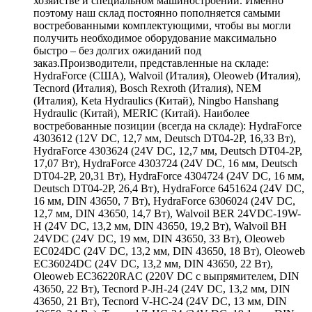
хозяйстве и специальном машиностроении. Именно
поэтому наш склад постоянно пополняется самыми
востребованными комплектующими, чтобы вы могли
получить необходимое оборудование максимально
быстро – без долгих ожиданий под
заказ.Производители, представленные на складе:
HydraForce (США), Walvoil (Италия), Oleoweb (Италия),
Tecnord (Италия), Bosch Rexroth (Италия), NEM
(Италия), Keta Hydraulics (Китай), Ningbo Hanshang
Hydraulic (Китай), MERIC (Китай). Наиболее
востребованные позиции (всегда на складе): HydraForce
4303612 (12V DC, 12,7 мм, Deutsch DT04-2P, 16,33 Вт),
HydraForce 4303624 (24V DC, 12,7 мм, Deutsch DT04-2P,
17,07 Вт), HydraForce 4303724 (24V DC, 16 мм, Deutsch
DT04-2P, 20,31 Вт), HydraForce 4304724 (24V DC, 16 мм,
Deutsch DT04-2P, 26,4 Вт), HydraForce 6451624 (24V DC,
16 мм, DIN 43650, 7 Вт), HydraForce 6306024 (24V DC,
12,7 мм, DIN 43650, 14,7 Вт), Walvoil BER 24VDC-19W-
H (24V DC, 13,2 мм, DIN 43650, 19,2 Вт), Walvoil BH
24VDC (24V DC, 19 мм, DIN 43650, 33 Вт), Oleoweb
EC024DC (24V DC, 13,2 мм, DIN 43650, 18 Вт), Oleoweb
EC36024DC (24V DC, 13,2 мм, DIN 43650, 22 Вт),
Oleoweb EC36220RAC (220V DC с выпрямителем, DIN
43650, 22 Вт), Tecnord P-JH-24 (24V DC, 13,2 мм, DIN
43650, 21 Вт), Tecnord V-HC-24 (24V DC, 13 мм, DIN