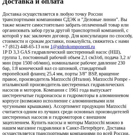
Доставка и оплата
Доставка осуществляется в любую точку России
транспортными компаниями СДЭК и "Деловые линии". Вы
также можете самостоятельно забрать оплаченный товар или
организовать забор груза другой транспортной компанией, с
которой у вас заключен договор. Для консультации по способу,
стоимости и срокам доставки, пожалуйста, свяжитесь с нами
+7 (812) 448-65-13 или
1@gidrokomponenti.ru
1P D 3,3 GAS гидравлический шестеренный насос (НШ),
группа 1, постоянный рабочий объем 2,1 см3/об, подача 3,2 л/
мин (при 1500 об/мин), номинальное рабочее давление 230
бар, 1:8 конический вал со шпонкой, стандартный
европейский фланец 25,4 мм, порты 3/8" BSP, вращение
правое, производитель Marzocchi (Италия). Marzocchi Pompe -
итальянский производитель шестеренных гидравлических
насосов и моторов. Компания с 1961 года выпускает
шестеренчатые гидронасосы и гидромоторы в алюминиевом
корпусе (возможно исполнение с алюминиевыми или
чугунными крышками). Ассортимент продукции Marzocchi
считается одним из лучших среди основных производителей
шестеренных насосов и гидромоторов с внешним
зацеплением. Купить насосы и моторы Marzocchi можно в
нашем магазине гидравлики в Санкт-Петербурге. Доставка
осуществляется транспортными компаниями по всей России.