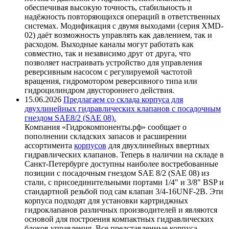
обеспечивая высокую точность, стабильность и
надёжность повторяющихся операций в ответственных
системах. Модификация с двумя выходами (серия XMD-
02) даёт возможность управлять как давлением, так и
расходом. Выходные каналы могут работать как
совместно, так и независимо друг от друга, что
позволяет настраивать устройство для управления
реверсивным насосом с регулируемой частотой
вращения, гидромотором реверсивного типа или
гидроцилиндром двустороннего действия.
15.06.2026
Предлагаем со склада корпуса для
двухлинейных гидравлических клапанов с посадочным
гнездом SAE8/2 (SAE 08).
Компания «Гидрокомпоненты.рф» сообщает о
пополнении складских запасов и расширении
ассортимента
корпусов
для двухлинейных ввертных
гидравлических клапанов. Теперь в наличии на складе в
Санкт-Петербурге доступны наиболее востребованные
позиции с посадочным гнездом SAE 8/2 (SAE 08) из
стали, с присоединительными портами 1/4" и 3/8" BSP и
стандартной резьбой под сам клапан 3/4-16UNF-2B. Эти
корпуса подходят для установки картриджных
гидроклапанов различных производителей и являются
основой для построения компактных гидравлических
блоков управления. Все представленные корпуса