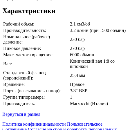
Характеристики
Рабочий объем:
2.1 см3/об
Производительность:
3.2 л/мин (при 1500 об/мин)
Номинальное (рабочее)
230 бар
давление:
Пиковое давление:
270 бар
Макс. частота вращения:
6000 об/мин
Конический вал 1:8 со
Вал:
шпонкой
Стандартный фланец
25,4 мм
(европейский):
Вращение:
Правое
Порты (всасывание - напор):
3/8" BSP
Группа типоразмера:
1
Производитель:
Marzocchi (Италия)
Вернуться в раздел
Политика конфиденциальности
Пользовательское
Соглашение
Согласие на сбор и обработку персональных