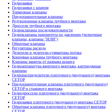
Гидрозамки
Гидрозамки с краном
Тормозные клапаны
Предохранительные клапаны
Редукционные клапаны трубного монтажа
Дроссели трубного монтажа
Гидроклапаны последовательности
Гидроклапаны приоритета по давлению (челночные
клапаны, клапаны "ИЛИ")
Обратные клапаны
Регуляторы расхода
Делители и делители-сумматоры потока
Концевые клапаны трубного монтажа
Клапаны защиты от разрыва шланга
Гидроаппаратура ввертного монтажа, картриджные
клапаны
Гидрораспределители плиточного (модульного) монтажa
CETOP
Предохранительные клапаны плиточного (модульного)
CETOP и стыкового монтажа
Гидродроссели плиточного (модульного) монтажа
CETOP
Гидрозамки плиточного (модульного) монтажа CETOP
Обратные клапаны плиточного (модульного) монтажа
CETOP