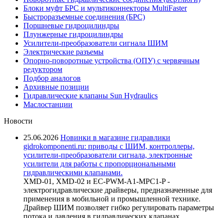
Блоки муфт БРС и мультиконнекторы MultiFaster
Быстроразъемные соединения (БРС)
Поршневые гидроцилиндры
Плунжерные гидроцилиндры
Усилители-преобразователи сигнала ШИМ
Электрические разъемы
Опорно-поворотные устройства (ОПУ) с червячным
редуктором
Подбор аналогов
Архивные позиции
Гидравлические клапаны Sun Hydraulics
Маслостанции
Новости
25.06.2026
Новинки в магазине гидравлики
gidrokomponenti.ru: приводы с ШИМ, контроллеры,
усилители-преобразователи сигнала, электронные
усилители для работы с пропорциональными
гидравлическими клапанами.
XMD-01, XMD-02 и EC-PWM-A1-MPC1-P -
электрогидравлические драйверы, предназначенные для
применения в мобильной и промышленной технике.
Драйвер ШИМ позволяет гибко регулировать параметры
потока и давления в гидравлических клапанах,