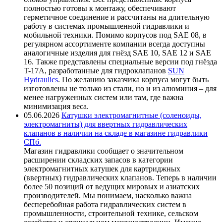
полностью готовы к монтажу, обеспечивают
герметичное соединение и рассчитаны на длительную
работу в системах промышленной гидравлики и
мобильной техники. Помимо корпусов под SAE 08, в
регулярном ассортименте компании всегда доступны
аналогичные изделия для гнёзд SAE 10, SAE 12 и SAE
16. Также представлены специальные версии под гнёзда
T-17A, разработанные для гидроклапанов
SUN
Hydraulics
. По желанию заказчика корпуса могут быть
изготовлены не только из стали, но и из алюминия – для
менее нагруженных систем или там, где важна
минимизация веса.
05.06.2026
Катушки электромагнитные (соленоиды,
электромагниты) для ввертных гидравлических
клапанов в наличии на складе в магазине гидравлики
СПб.
Магазин гидравлики сообщает о значительном
расширении складских запасов в категории
электромагнитных катушек для картриджных
(ввертных) гидравлических клапанов. Теперь в наличии
более 50 позиций от ведущих мировых и азиатских
производителей. Мы понимаем, насколько важна
бесперебойная работа гидравлических систем в
промышленности, строительной технике, сельском