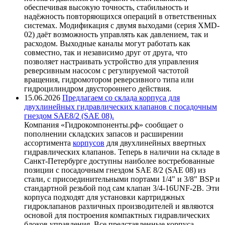
обеспечивая высокую точность, стабильность и
надёжность повторяющихся операций в ответственных
системах. Модификация с двумя выходами (серия XMD-
02) даёт возможность управлять как давлением, так и
расходом. Выходные каналы могут работать как
совместно, так и независимо друг от друга, что
позволяет настраивать устройство для управления
реверсивным насосом с регулируемой частотой
вращения, гидромотором реверсивного типа или
гидроцилиндром двустороннего действия.
15.06.2026
Предлагаем со склада корпуса для
двухлинейных гидравлических клапанов с посадочным
гнездом SAE8/2 (SAE 08).
Компания «Гидрокомпоненты.рф» сообщает о
пополнении складских запасов и расширении
ассортимента
корпусов
для двухлинейных ввертных
гидравлических клапанов. Теперь в наличии на складе в
Санкт-Петербурге доступны наиболее востребованные
позиции с посадочным гнездом SAE 8/2 (SAE 08) из
стали, с присоединительными портами 1/4" и 3/8" BSP и
стандартной резьбой под сам клапан 3/4-16UNF-2B. Эти
корпуса подходят для установки картриджных
гидроклапанов различных производителей и являются
основой для построения компактных гидравлических
блоков управления. Все представленные корпуса