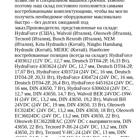
хозяйстве и специальном машиностроении. Именно
поэтому наш склад постоянно пополняется самыми
востребованными комплектующими, чтобы вы могли
получить необходимое оборудование максимально
быстро – без долгих ожиданий под
заказ.Производители, представленные на складе:
HydraForce (США), Walvoil (Италия), Oleoweb (Италия),
Tecnord (Италия), Bosch Rexroth (Италия), NEM
(Италия), Keta Hydraulics (Китай), Ningbo Hanshang
Hydraulic (Китай), MERIC (Китай). Наиболее
востребованные позиции (всегда на складе): HydraForce
4303612 (12V DC, 12,7 мм, Deutsch DT04-2P, 16,33 Вт),
HydraForce 4303624 (24V DC, 12,7 мм, Deutsch DT04-2P,
17,07 Вт), HydraForce 4303724 (24V DC, 16 мм, Deutsch
DT04-2P, 20,31 Вт), HydraForce 4304724 (24V DC, 16 мм,
Deutsch DT04-2P, 26,4 Вт), HydraForce 6451624 (24V DC,
16 мм, DIN 43650, 7 Вт), HydraForce 6306024 (24V DC,
12,7 мм, DIN 43650, 14,7 Вт), Walvoil BER 24VDC-19W-
H (24V DC, 13,2 мм, DIN 43650, 19,2 Вт), Walvoil BH
24VDC (24V DC, 19 мм, DIN 43650, 33 Вт), Oleoweb
EC024DC (24V DC, 13,2 мм, DIN 43650, 18 Вт), Oleoweb
EC36024DC (24V DC, 13,2 мм, DIN 43650, 22 Вт),
Oleoweb EC36220RAC (220V DC с выпрямителем, DIN
43650, 22 Вт), Tecnord P-JH-24 (24V DC, 13,2 мм, DIN
43650, 21 Вт), Tecnord V-HC-24 (24V DC, 13 мм, DIN