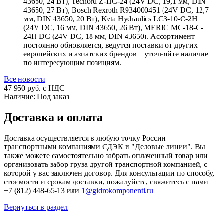
43650, 24 Вт), Tecnord Z-HC-24 (24V DC, 19,1 мм, DIN
43650, 27 Вт), Bosch Rexroth R934000451 (24V DC, 12,7
мм, DIN 43650, 20 Вт), Keta Hydraulics LC3-10-C-2H
(24V DC, 16 мм, DIN 43650, 26 Вт), MERIC MC-18-C-
24H DC (24V DC, 18 мм, DIN 43650). Ассортимент
постоянно обновляется, ведутся поставки от других
европейских и азиатских брендов – уточняйте наличие
по интересующим позициям.
Все новости
47 950
руб. с НДС
Наличие:
Под заказ
Доставка и оплата
Доставка осуществляется в любую точку России
транспортными компаниями СДЭК и "Деловые линии". Вы
также можете самостоятельно забрать оплаченный товар или
организовать забор груза другой транспортной компанией, с
которой у вас заключен договор. Для консультации по способу,
стоимости и срокам доставки, пожалуйста, свяжитесь с нами
+7 (812) 448-65-13 или
1@gidrokomponenti.ru
Вернуться в раздел