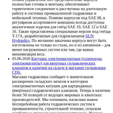
полностью готовы к монтажу, обеспечивают
герметичное соединение и рассчитаны на длительную
работу в системах промышленной гидравлики и
мобильной техники. Помимо корпусов под SAE 08, в
регулярном ассортименте компании всегда доступны
аналогичные изделия для гнёзд SAE 10, SAE 12 и SAE
16. Также представлены специальные версии под гнёзда
T-17A, разработанные для гидроклапанов
SUN
Hydraulics
. По желанию заказчика корпуса могут быть
изготовлены не только из стали, но и из алюминия – для
менее нагруженных систем или там, где важна
минимизация веса.
05.06.2026
Катушки электромагнитные (соленоиды,
электромагниты) для ввертных гидравлических
клапанов в наличии на складе в магазине гидравлики
СПб.
Магазин гидравлики сообщает о значительном
расширении складских запасов в категории
электромагнитных катушек для картриджных
(ввертных) гидравлических клапанов. Теперь в наличии
более 50 позиций от ведущих мировых и азиатских
производителей. Мы понимаем, насколько важна
бесперебойная работа гидравлических систем в
промышленности, строительной технике, сельском