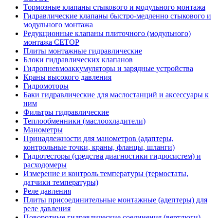
Тормозные клапаны стыкового и модульного монтажа
Гидравлические клапаны быстро-медленно стыкового и
модульного монтажа
Редукционные клапаны плиточного (модульного)
монтажа CETOP
Плиты монтажные гидравлические
Блоки гидравлических клапанов
Гидропневмоаккумуляторы и зарядные устройства
Краны высокого давления
Гидромоторы
Баки гидравлические для маслостанций и аксессуары к
ним
Фильтры гидравлические
Теплообменники (маслоохладители)
Манометры
Принадлежности для манометров (адаптеры,
контрольные точки, краны, фланцы, шланги)
Гидротесторы (средства диагностики гидросистем) и
расходомеры
Измерение и контроль температуры (термостаты,
датчики температуры)
Реле давления
Плиты присоединительные монтажные (адептеры) для
реле давления
Поворотные гидравлические соединения (вертлюги)