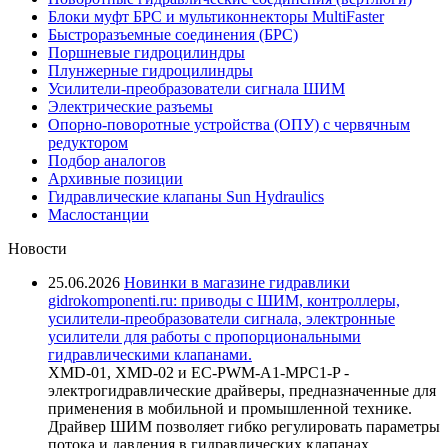
Блоки муфт БРС и мультиконнекторы MultiFaster
Быстроразъемные соединения (БРС)
Поршневые гидроцилиндры
Плунжерные гидроцилиндры
Усилители-преобразователи сигнала ШИМ
Электрические разъемы
Опорно-поворотные устройства (ОПУ) с червячным
редуктором
Подбор аналогов
Архивные позиции
Гидравлические клапаны Sun Hydraulics
Маслостанции
Новости
25.06.2026
Новинки в магазине гидравлики
gidrokomponenti.ru: приводы с ШИМ, контроллеры,
усилители-преобразователи сигнала, электронные
усилители для работы с пропорциональными
гидравлическими клапанами.
XMD-01, XMD-02 и EC-PWM-A1-MPC1-P -
электрогидравлические драйверы, предназначенные для
применения в мобильной и промышленной технике.
Драйвер ШИМ позволяет гибко регулировать параметры
потока и давления в гидравлических клапанах,