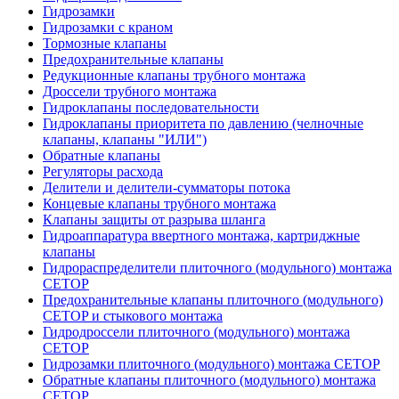
Гидрозамки
Гидрозамки с краном
Тормозные клапаны
Предохранительные клапаны
Редукционные клапаны трубного монтажа
Дроссели трубного монтажа
Гидроклапаны последовательности
Гидроклапаны приоритета по давлению (челночные
клапаны, клапаны "ИЛИ")
Обратные клапаны
Регуляторы расхода
Делители и делители-сумматоры потока
Концевые клапаны трубного монтажа
Клапаны защиты от разрыва шланга
Гидроаппаратура ввертного монтажа, картриджные
клапаны
Гидрораспределители плиточного (модульного) монтажa
CETOP
Предохранительные клапаны плиточного (модульного)
CETOP и стыкового монтажа
Гидродроссели плиточного (модульного) монтажа
CETOP
Гидрозамки плиточного (модульного) монтажа CETOP
Обратные клапаны плиточного (модульного) монтажа
CETOP