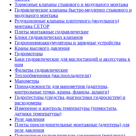
Тормозные клапаны стыкового и модульного монтажа
Гидравлические клапаны быстро-медленно стыкового и
модульного монтажа
Редукционные клапаны плиточного (модульного)
монтажа CETOP
Плиты монтажные гидравлические
Блоки гидравлических клапанов
Гидропневмоаккумуляторы и зарядные устройства
Краны высокого давления
Гидромоторы
Баки гидравлические для маслостанций и аксессуары к
ним
Фильтры гидравлические
Теплообменники (маслоохладители)
Манометры
Принадлежности для манометров (адаптеры,
контрольные точки, краны, фланцы, шланги)
Гидротесторы (средства диагностики гидросистем) и
расходомеры
Измерение и контроль температуры (термостаты,
датчики температуры)
Реле давления
Плиты присоединительные монтажные (адептеры) для
реле давления
Поворотные гидравлические соединения (вертлюги)