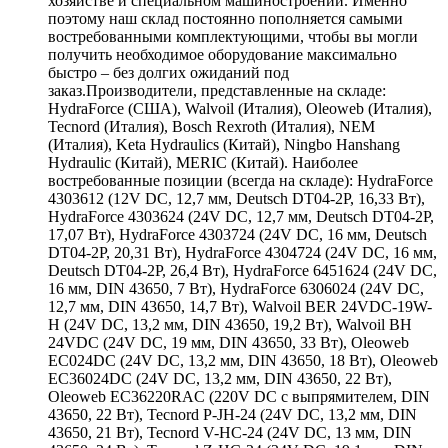
хозяйстве и специальном машиностроении. Именно
поэтому наш склад постоянно пополняется самыми
востребованными комплектующими, чтобы вы могли
получить необходимое оборудование максимально
быстро – без долгих ожиданий под
заказ.Производители, представленные на складе:
HydraForce (США), Walvoil (Италия), Oleoweb (Италия),
Tecnord (Италия), Bosch Rexroth (Италия), NEM
(Италия), Keta Hydraulics (Китай), Ningbo Hanshang
Hydraulic (Китай), MERIC (Китай). Наиболее
востребованные позиции (всегда на складе): HydraForce
4303612 (12V DC, 12,7 мм, Deutsch DT04-2P, 16,33 Вт),
HydraForce 4303624 (24V DC, 12,7 мм, Deutsch DT04-2P,
17,07 Вт), HydraForce 4303724 (24V DC, 16 мм, Deutsch
DT04-2P, 20,31 Вт), HydraForce 4304724 (24V DC, 16 мм,
Deutsch DT04-2P, 26,4 Вт), HydraForce 6451624 (24V DC,
16 мм, DIN 43650, 7 Вт), HydraForce 6306024 (24V DC,
12,7 мм, DIN 43650, 14,7 Вт), Walvoil BER 24VDC-19W-
H (24V DC, 13,2 мм, DIN 43650, 19,2 Вт), Walvoil BH
24VDC (24V DC, 19 мм, DIN 43650, 33 Вт), Oleoweb
EC024DC (24V DC, 13,2 мм, DIN 43650, 18 Вт), Oleoweb
EC36024DC (24V DC, 13,2 мм, DIN 43650, 22 Вт),
Oleoweb EC36220RAC (220V DC с выпрямителем, DIN
43650, 22 Вт), Tecnord P-JH-24 (24V DC, 13,2 мм, DIN
43650, 21 Вт), Tecnord V-HC-24 (24V DC, 13 мм, DIN