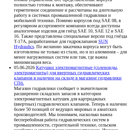
полностью готовы к монтажу, обеспечивают
герметичное соединение и рассчитаны на длительную
работу в системах промышленной гидравлики и
мобильной техники. Помимо корпусов под SAE 08, в
регулярном ассортименте компании всегда доступны
аналогичные изделия для гнёзд SAE 10, SAE 12 и SAE
16. Также представлены специальные версии под гнёзда
T-17A, разработанные для гидроклапанов
SUN
Hydraulics
. По желанию заказчика корпуса могут быть
изготовлены не только из стали, но и из алюминия – для
менее нагруженных систем или там, где важна
минимизация веса.
05.06.2026
Катушки электромагнитные (соленоиды,
электромагниты) для ввертных гидравлических
клапанов в наличии на складе в магазине гидравлики
СПб.
Магазин гидравлики сообщает о значительном
расширении складских запасов в категории
электромагнитных катушек для картриджных
(ввертных) гидравлических клапанов. Теперь в наличии
более 50 позиций от ведущих мировых и азиатских
производителей. Мы понимаем, насколько важна
бесперебойная работа гидравлических систем в
промышленности, строительной технике, сельском