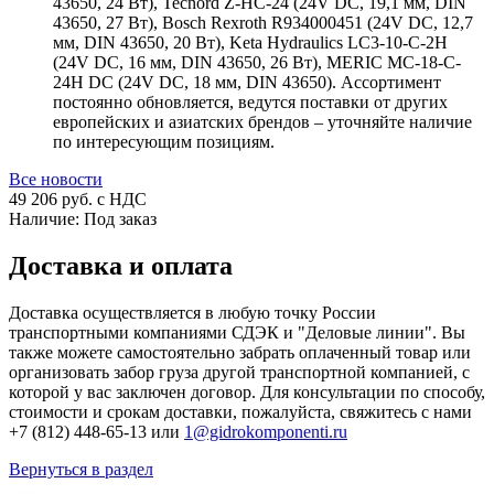
43650, 24 Вт), Tecnord Z-HC-24 (24V DC, 19,1 мм, DIN
43650, 27 Вт), Bosch Rexroth R934000451 (24V DC, 12,7
мм, DIN 43650, 20 Вт), Keta Hydraulics LC3-10-C-2H
(24V DC, 16 мм, DIN 43650, 26 Вт), MERIC MC-18-C-
24H DC (24V DC, 18 мм, DIN 43650). Ассортимент
постоянно обновляется, ведутся поставки от других
европейских и азиатских брендов – уточняйте наличие
по интересующим позициям.
Все новости
49 206
руб. с НДС
Наличие:
Под заказ
Доставка и оплата
Доставка осуществляется в любую точку России
транспортными компаниями СДЭК и "Деловые линии". Вы
также можете самостоятельно забрать оплаченный товар или
организовать забор груза другой транспортной компанией, с
которой у вас заключен договор. Для консультации по способу,
стоимости и срокам доставки, пожалуйста, свяжитесь с нами
+7 (812) 448-65-13 или
1@gidrokomponenti.ru
Вернуться в раздел