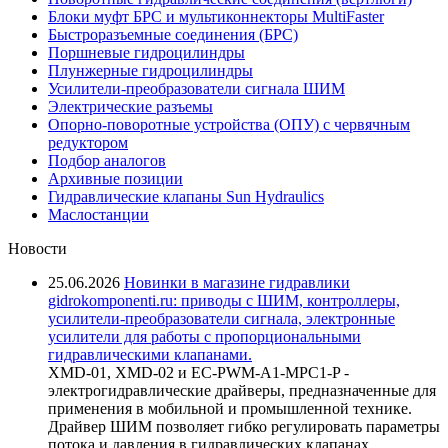
Блоки муфт БРС и мультиконнекторы MultiFaster
Быстроразъемные соединения (БРС)
Поршневые гидроцилиндры
Плунжерные гидроцилиндры
Усилители-преобразователи сигнала ШИМ
Электрические разъемы
Опорно-поворотные устройства (ОПУ) с червячным
редуктором
Подбор аналогов
Архивные позиции
Гидравлические клапаны Sun Hydraulics
Маслостанции
Новости
25.06.2026
Новинки в магазине гидравлики
gidrokomponenti.ru: приводы с ШИМ, контроллеры,
усилители-преобразователи сигнала, электронные
усилители для работы с пропорциональными
гидравлическими клапанами.
XMD-01, XMD-02 и EC-PWM-A1-MPC1-P -
электрогидравлические драйверы, предназначенные для
применения в мобильной и промышленной технике.
Драйвер ШИМ позволяет гибко регулировать параметры
потока и давления в гидравлических клапанах,