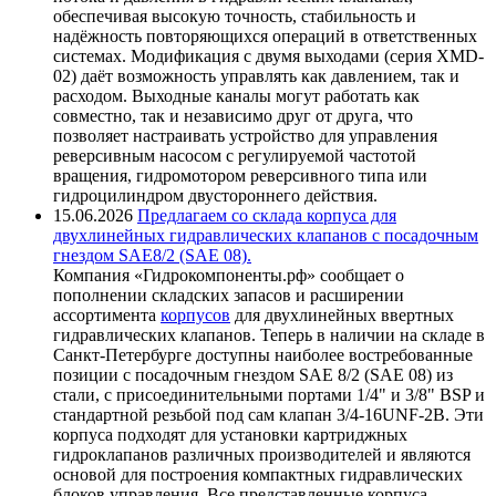
обеспечивая высокую точность, стабильность и
надёжность повторяющихся операций в ответственных
системах. Модификация с двумя выходами (серия XMD-
02) даёт возможность управлять как давлением, так и
расходом. Выходные каналы могут работать как
совместно, так и независимо друг от друга, что
позволяет настраивать устройство для управления
реверсивным насосом с регулируемой частотой
вращения, гидромотором реверсивного типа или
гидроцилиндром двустороннего действия.
15.06.2026
Предлагаем со склада корпуса для
двухлинейных гидравлических клапанов с посадочным
гнездом SAE8/2 (SAE 08).
Компания «Гидрокомпоненты.рф» сообщает о
пополнении складских запасов и расширении
ассортимента
корпусов
для двухлинейных ввертных
гидравлических клапанов. Теперь в наличии на складе в
Санкт-Петербурге доступны наиболее востребованные
позиции с посадочным гнездом SAE 8/2 (SAE 08) из
стали, с присоединительными портами 1/4" и 3/8" BSP и
стандартной резьбой под сам клапан 3/4-16UNF-2B. Эти
корпуса подходят для установки картриджных
гидроклапанов различных производителей и являются
основой для построения компактных гидравлических
блоков управления. Все представленные корпуса