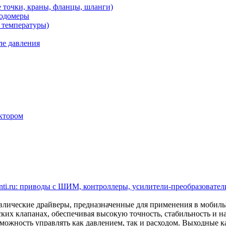
 точки, краны, фланцы, шланги)
ходомеры
 температуры)
ле давления
ктором
ti.ru: приводы с ШИМ, контроллеры, усилители-преобразователи
ические драйверы, предназначенные для применения в мобил
ских клапанах, обеспечивая высокую точность, стабильность и 
ожность управлять как давлением, так и расходом. Выходные кан