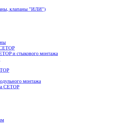
аны, клапаны "ИЛИ")
аны
a CETOP
ETOP и стыкового монтажа
P
ETOP
модульного монтажа
жа CETOP
им