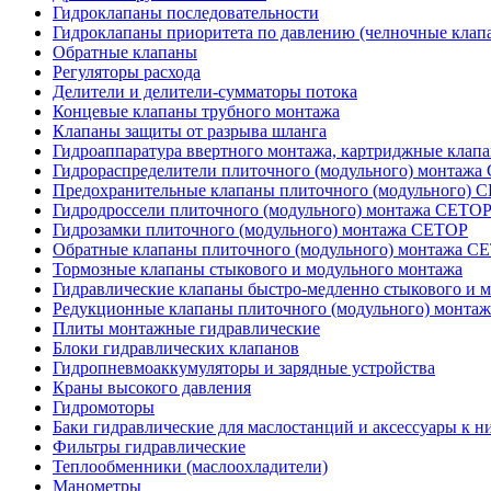
Гидроклапаны последовательности
Гидроклапаны приоритета по давлению (челночные клап
Обратные клапаны
Регуляторы расхода
Делители и делители-сумматоры потока
Концевые клапаны трубного монтажа
Клапаны защиты от разрыва шланга
Гидроаппаратура ввертного монтажа, картриджные клап
Гидрораспределители плиточного (модульного) монтаж
Предохранительные клапаны плиточного (модульного) C
Гидродроссели плиточного (модульного) монтажа CETO
Гидрозамки плиточного (модульного) монтажа CETOP
Обратные клапаны плиточного (модульного) монтажа C
Тормозные клапаны стыкового и модульного монтажа
Гидравлические клапаны быстро-медленно стыкового и 
Редукционные клапаны плиточного (модульного) монта
Плиты монтажные гидравлические
Блоки гидравлических клапанов
Гидропневмоаккумуляторы и зарядные устройства
Краны высокого давления
Гидромоторы
Баки гидравлические для маслостанций и аксессуары к н
Фильтры гидравлические
Теплообменники (маслоохладители)
Манометры