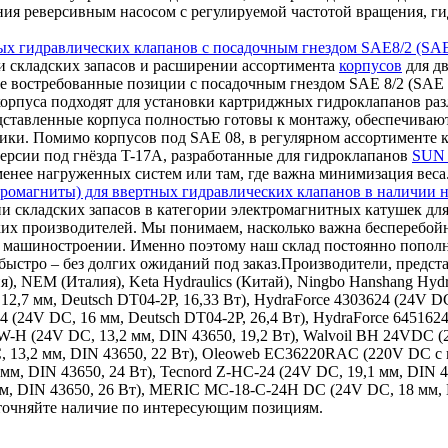
ления реверсивным насосом с регулируемой частотой вращения,
ых гидравлических клапанов с посадочным гнездом SAE8/2 (SAE
 складских запасов и расширении ассортимента
корпусов
для дв
е востребованные позиции с посадочным гнездом SAE 8/2 (SAE 0
корпуса подходят для установки картриджных гидроклапанов ра
дставленные корпуса полностью готовы к монтажу, обеспечиваю
ки. Помимо корпусов под SAE 08, в регулярном ассортименте к
ерсии под гнёзда T-17A, разработанные для гидроклапанов
SUN 
 менее нагруженных систем или там, где важна минимизация веса
ромагниты) для ввертных гидравлических клапанов в наличии н
и складских запасов в категории электромагнитных катушек для
ких производителей. Мы понимаем, насколько важна бесперебой
ном машиностроении. Именно поэтому наш склад постоянно поп
ыстро – без долгих ожиданий под заказ.Производители, представ
ия), NEM (Италия), Keta Hydraulics (Китай), Ningbo Hanshang Hy
12,7 мм, Deutsch DT04-2P, 16,33 Вт), HydraForce 4303624 (24V DC
24 (24V DC, 16 мм, Deutsch DT04-2P, 26,4 Вт), HydraForce 645162
9W-H (24V DC, 13,2 мм, DIN 43650, 19,2 Вт), Walvoil BH 24VDC 
, 13,2 мм, DIN 43650, 22 Вт), Oleoweb EC36220RAC (220V DC с в
 мм, DIN 43650, 24 Вт), Tecnord Z-HC-24 (24V DC, 19,1 мм, DIN 
 мм, DIN 43650, 26 Вт), MERIC MC-18-C-24H DC (24V DC, 18 мм,
уточняйте наличие по интересующим позициям.