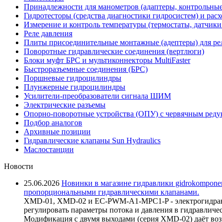
Принадлежности для манометров (адаптеры, контрольные
Гидротесторы (средства диагностики гидросистем) и рас
Измерение и контроль температуры (термостаты, датчики
Реле давления
Плиты присоединительные монтажные (адептеры) для ре
Поворотные гидравлические соединения (вертлюги)
Блоки муфт БРС и мультиконнекторы MultiFaster
Быстроразъемные соединения (БРС)
Поршневые гидроцилиндры
Плунжерные гидроцилиндры
Усилители-преобразователи сигнала ШИМ
Электрические разъемы
Опорно-поворотные устройства (ОПУ) с червячным реду
Подбор аналогов
Архивные позиции
Гидравлические клапаны Sun Hydraulics
Маслостанции
Новости
25.06.2026
Новинки в магазине гидравлики gidrokomponen
пропорциональными гидравлическими клапанами.
XMD-01, XMD-02 и EC-PWM-A1-MPC1-P - электрогидравл
регулировать параметры потока и давления в гидравличе
Модификация с двумя выходами (серия XMD-02) даёт возм