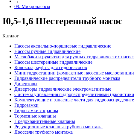
→
09. Микронасосы
I0,5-1,6 Шестеренный насос
Каталог
Насосы аксиально-поршневые гидравлические
Насосы ручные гидравлические
Маслобаки и рукоятки для ручных гидравлических насос
Насосы шестеренные гидравлические
Колокола, муфты для гидронасосов
Минигидростанции (компактные насосные маслостанции 
Гидравлические распределители трубного монтажа
Диверторы
Диверторы гидравлические электромагнитные
Системы управления гидрораспределителями (джойстики
Комплектующие и запасные части для гидрораспределит
Гидрозамки
Гидрозамки с краном
Тормозные клапаны
Предохранительные клапаны
Редукционные клапаны трубного монтажа
Дроссели трубного монтажа