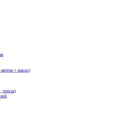
ов
мотор + насос)
, тросы)
елей