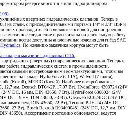
 гидромотором реверсивного типа или гидроцилиндром
 08).
ухлинейных ввертных гидравлических клапанов. Теперь в
8) из стали, с присоединительными портами 1/4" и 3/8" BSP и
зличных производителей и являются основой для построения
т герметичное соединение и рассчитаны на длительную работу
омпании всегда доступны аналогичные изделия для гнёзд SAE
Hydraulics
. По желанию заказчика корпуса могут быть
.
а складе в магазине гидравлики СПб.
 картриджных (ввертных) гидравлических клапанов. Теперь в
ная работа гидравлических систем в промышленности,
олняется самыми востребованными комплектующими, чтобы вы
ленные на складе: HydraForce (США), Walvoil (Италия),
draulic (Китай), MERIC (Китай). Наиболее востребованные
, 12,7 мм, Deutsch DT04-2P, 17,07 Вт), HydraForce 4303724 (24V
4 (24V DC, 16 мм, DIN 43650, 7 Вт), HydraForce 6306024 (24V
(24V DC, 19 мм, DIN 43650, 33 Вт), Oleoweb EC024DC (24V DC,
ыпрямителем, DIN 43650, 22 Вт), Tecnord P-JH-24 (24V DC,
43650, 27 Вт), Bosch Rexroth R934000451 (24V DC, 12,7 мм, DIN
 DIN 43650). Ассортимент постоянно обновляется, ведутся