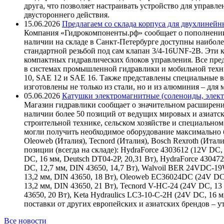
друга, что позволяет настраивать устройство для управ
двустороннего действия.
15.06.2026
Предлагаем со склада корпуса для двухлинейн
Компания «Гидрокомпоненты.рф» сообщает о пополнении
наличии на складе в Санкт-Петербурге доступны наиболе
стандартной резьбой под сам клапан 3/4-16UNF-2B. Эти 
компактных гидравлических блоков управления. Все пре
в системах промышленной гидравлики и мобильной техни
10, SAE 12 и SAE 16. Также представлены специальные в
изготовлены не только из стали, но и из алюминия – для
05.06.2026
Катушки электромагнитные (соленоиды, элект
Магазин гидравлики сообщает о значительном расширени
наличии более 50 позиций от ведущих мировых и азиатс
строительной технике, сельском хозяйстве и специаль
могли получить необходимое оборудование максимально б
Oleoweb (Италия), Tecnord (Италия), Bosch Rexroth (Итал
позиции (всегда на складе): HydraForce 4303612 (12V DC, 
DC, 16 мм, Deutsch DT04-2P, 20,31 Вт), HydraForce 43047
DC, 12,7 мм, DIN 43650, 14,7 Вт), Walvoil BER 24VDC-1
13,2 мм, DIN 43650, 18 Вт), Oleoweb EC36024DC (24V DC
13,2 мм, DIN 43650, 21 Вт), Tecnord V-HC-24 (24V DC, 13
43650, 20 Вт), Keta Hydraulics LC3-10-C-2H (24V DC, 16
поставки от других европейских и азиатских брендов – 
Все новости